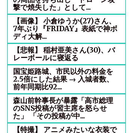
撃で焼失した」として...
【画像】 小倉ゆうか(27)さん、
7年ぶり『FRIDAY』表紙で神ボ
ディ大解...
【悲報】 稲村亜美さん(30)、バ
レーボールに寝返る
国宝姫路城、市民以外の料金を
2.5倍にした結果 → 入城者数、
前年同期比92...
森山前幹事長が暴露「高市総理
のSNS投稿が習主席を怒らせ
た」 「その投稿が中...
【特撮】 アニメみたいな衣装で