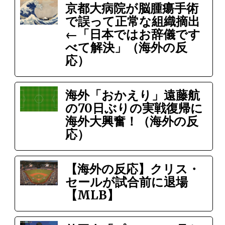
京都大病院が脳腫瘍手術
で誤って正常な組織摘出
←「日本ではお辞儀です
べて解決」（海外の反
応）
海外「おかえり」遠藤航
の70日ぶりの実戦復帰に
海外大興奮！（海外の反
応）
【海外の反応】クリス・
セールが試合前に退場
【MLB】