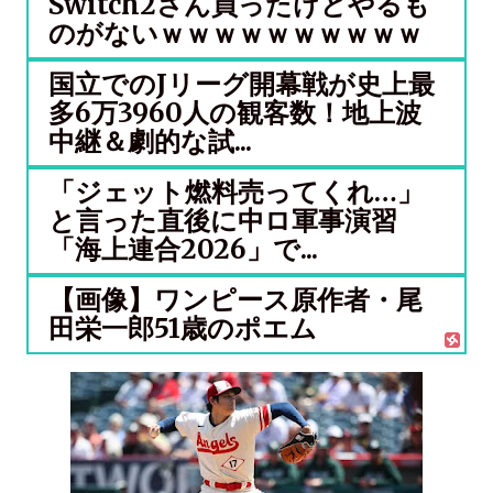
Switch2さん買ったけどやるも
のがないｗｗｗｗｗｗｗｗｗｗ
国立でのJリーグ開幕戦が史上最
多6万3960人の観客数！地上波
中継＆劇的な試...
「ジェット燃料売ってくれ…」
と言った直後に中ロ軍事演習
「海上連合2026」で...
【画像】ワンピース原作者・尾
田栄一郎51歳のポエム