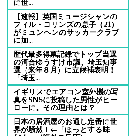
に世...
【速報】英国ミュージシャンの
フィル・コリンズの息子（21）
がミュンヘンのサッカークラブ
に加...
歴代最多得票記録でトップ当選
の河合ゆうすけ市議、埼玉知事
選（来年８月）に立候補表明！
「埼玉...
イギリスでエアコン室外機の写
真をSNSに投稿した男性がヒー
ローに。その理由とは？
日本の居酒屋のお通し定番に世
界が騒然！←「ほっとする味