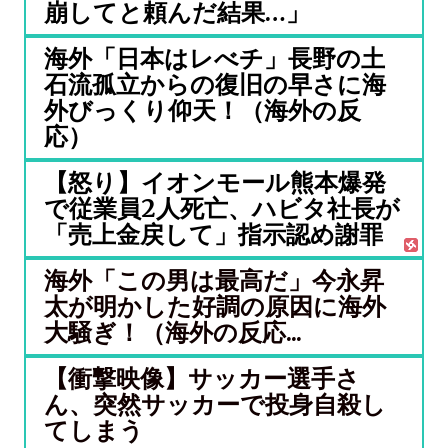
崩してと頼んだ結果…」
海外「日本はレべチ」長野の土
石流孤立からの復旧の早さに海
外びっくり仰天！（海外の反
応）
【怒り】イオンモール熊本爆発
で従業員2人死亡、ハビタ社長が
「売上金戻して」指示認め謝罪
海外「この男は最高だ」今永昇
太が明かした好調の原因に海外
大騒ぎ！（海外の反応...
【衝撃映像】サッカー選手さ
ん、突然サッカーで投身自殺し
てしまう