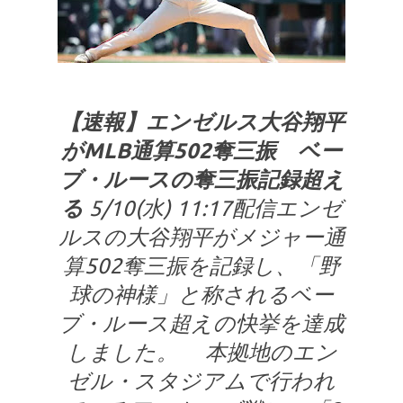
【速報】エンゼルス大谷翔平
がMLB通算502奪三振 ベー
ブ・ルースの奪三振記録超え
る
5/10(水) 11:17配信エンゼ
ルスの大谷翔平がメジャー通
算502奪三振を記録し、「野
球の神様」と称されるベー
ブ・ルース超えの快挙を達成
しました。 本拠地のエン
ゼル・スタジアムで行われ