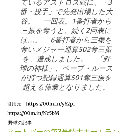
ているアストロズ戦に、「3
番・投手」で先発出場した大
谷。 一回表。1番打者から
三振を奪うと、続く2回表に
は…。 6番打者から三振を
奪いメジャー通算502奪三振
を、達成しました。 「野
球の神様」、ベーブ・ルース
が持つ記録通算501奪三振を
超える偉業となりました。
引用元 https://00m.in/y62pi
https://00m.in/Nc5bM
野球の記事
ヌートバーの第3号特大ホームラン