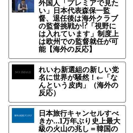
外国人「プレミアで見た
い」日本代表森保一監
督、退任後は海外クラブ
の監督挑戦か!?「視野に
は入れています」制度上
は欧州での監督就任が可
能【海外の反応】
れいわ新選組の新しい党
名に世界が騒然！←「な
んという皮肉」（海外の
反応）
日本旅行キャンセルすべ
きか…1万年ぶり史上最大
級の火山の兆し＝韓国の