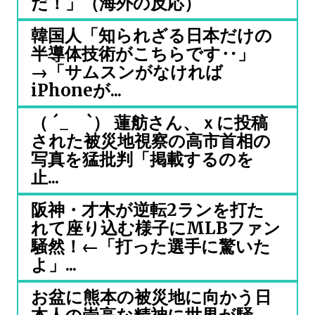
だ！」（海外の反応）
韓国人「知られざる日本だけの
半導体技術がこちらです‥」
→「サムスンがなければ
iPhoneが...
（ ´_ゝ`） 蓮舫さん、ｘに投稿
された被災地視察の高市首相の
写真を猛批判「掲載するのを
止...
阪神・才木が逆転2ランを打た
れて座り込む様子にMLBファン
騒然！←「打った選手に驚いた
よ」...
お盆に熊本の被災地に向かう日