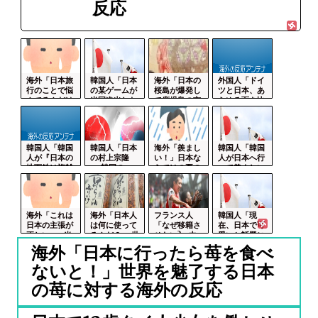
反応
海外「日本旅
韓国人「日本
海外「日本の
外国人「ドイ
行のことで悩
の某ゲームが
桜島が爆発し
ツと日本、あ
んでるんだけ
米国進出した
て鹿児島の市
らゆる面を比
ど、自分はど
当時、アメリ
街地の空が真
較したらどっ
うす...
カ国...
っ暗...
ちが...
韓国人「韓国
韓国人「日本
海外「羨まし
韓国人「韓国
人が『日本の
の村上宗隆
い！」日本な
人が日本へ行
地下鉄は複雑
vs 韓国の
らではの夏の
って羨ましい
すぎる』と感
イ・ジョン
風物詩に海外
と感じること
じる...
フ」→...
がび...
がこ...
海外「これは
海外「日本人
フランス人
韓国人「現
日本の主張が
は何に使って
「なぜ移籍さ
在、日本で可
正しい…」米
るんだ？」 世
せない?」中
愛いと話題に
国に対する日
界的ブームの
村敬斗に複数
なっている高
海外「日本に行ったら苺を食べ
本政...
日...
オファ...
校野球...
ないと！」世界を魅了する日本
の苺に対する海外の反応