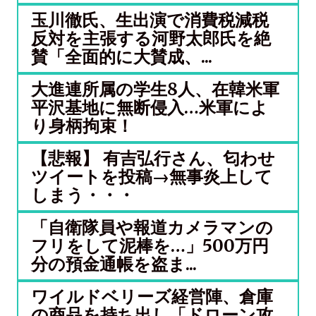
玉川徹氏、生出演で消費税減税
反対を主張する河野太郎氏を絶
賛「全面的に大賛成、...
大進連所属の学生8人、在韓米軍
平沢基地に無断侵入…米軍によ
り身柄拘束！
【悲報】 有吉弘行さん、匂わせ
ツイートを投稿→無事炎上して
しまう・・・
「自衛隊員や報道カメラマンの
フリをして泥棒を…」500万円
分の預金通帳を盗ま...
ワイルドベリーズ経営陣、倉庫
の商品を持ち出し「ドローン攻