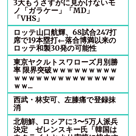
3大もうさすがに見かけないモ
ノ「ガラケー」「MD」
「VHS」
ロッテ山口航輝、68試合247打
席で19本塁打←落合博満以来の
ロッテ和製30発の可能性
東京ヤクルトスワローズ月別勝
率 限界突破ｗｗｗｗｗｗｗｗｗ
ｗｗｗｗｗｗｗｗｗｗｗｗｗｗ
ｗｗ...
西武・林安可、左膝痛で登録抹
消
北朝鮮、ロシアに3〜5万人派兵
決定 ゼレンスキー氏「韓国は