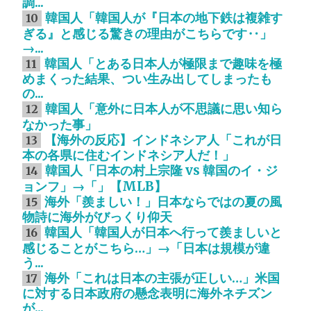
調...
韓国人「韓国人が『日本の地下鉄は複雑す
10
ぎる』と感じる驚きの理由がこちらです‥」
→...
韓国人「とある日本人が極限まで趣味を極
11
めまくった結果、つい生み出してしまったも
の...
韓国人「意外に日本人が不思議に思い知ら
12
なかった事」
【海外の反応】インドネシア人「これが日
13
本の各県に住むインドネシア人だ！」
韓国人「日本の村上宗隆 vs 韓国のイ・ジ
14
ョンフ」→「」【MLB】
海外「羨ましい！」日本ならではの夏の風
15
物詩に海外がびっくり仰天
韓国人「韓国人が日本へ行って羨ましいと
16
感じることがこちら…」→「日本は規模が違
う...
海外「これは日本の主張が正しい…」米国
17
に対する日本政府の懸念表明に海外ネチズン
が...