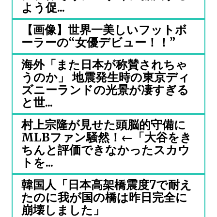
よう促...
【画像】世界一美しいフットボ
ーラーの“女優デビュー！！”
海外「また日本が称賛されちゃ
うのか」 地震発生時の東京ディ
ズニーランドの光景が凄すぎる
と世...
村上宗隆が見せた頭脳的守備に
MLBファン騒然！←「大谷をき
ちんと評価できなかったスカウ
トを...
韓国人「日本高架橋震度7で耐え
たのに我が国の橋は昨日完全に
崩壊しました」