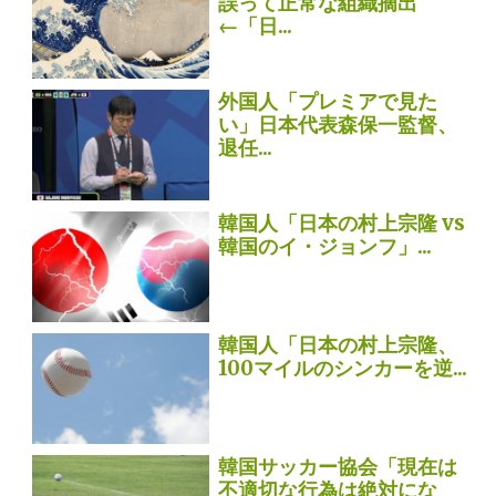
誤って正常な組織摘出
←「日...
外国人「プレミアで見た
い」日本代表森保一監督、
退任...
韓国人「日本の村上宗隆 vs
韓国のイ・ジョンフ」...
韓国人「日本の村上宗隆、
100マイルのシンカーを逆...
韓国サッカー協会「現在は
不適切な行為は絶対にな