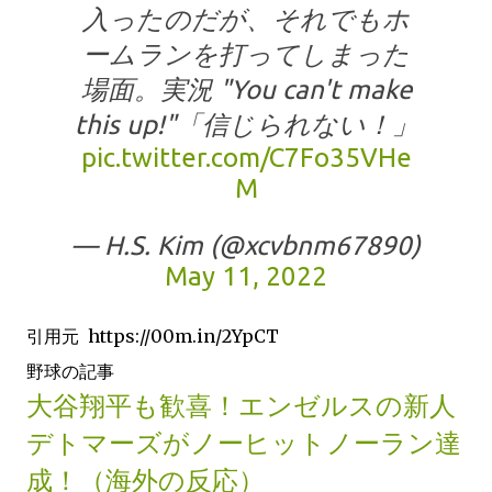
入ったのだが、それでもホ
ームランを打ってしまった
場面。実況 "You can't make
this up!"「信じられない！」
pic.twitter.com/C7Fo35VHe
M
— H.S. Kim (@xcvbnm67890)
May 11, 2022
引用元 https://00m.in/2YpCT
野球の記事
大谷翔平も歓喜！エンゼルスの新人
デトマーズがノーヒットノーラン達
成！（海外の反応）