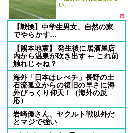
い」...
【戦慄】中学生男女、自然の家
でやらかす…
【熊本地震】 発生後に居酒屋店
内から温泉が吹き出す ← これ前
触れじゃね？
海外「日本はレべチ」長野の土
石流孤立からの復旧の早さに海
外びっくり仰天！（海外の反
応）
岩崎優さん、ヤクルト戦以外だ
とマジで強い