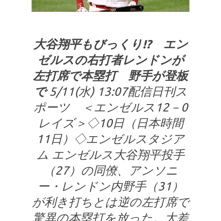
大谷翔平もびっくり!? エン
ゼルスの右打者レンドンが
左打席で本塁打 野手が登板
で
5/11(水) 13:07配信日刊ス
ポーツ ＜エンゼルス12－0
レイズ＞◇10日（日本時間
11日）◇エンゼルスタジア
ム エンゼルス大谷翔平投手
（27）の同僚、アンソニ
ー・レンドン内野手（31）
が利き打ちとは逆の左打席で
驚異の本塁打を放った。大差