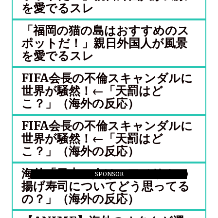
を愛でるスレ
「福岡の猫の島はおすすめのス
ポットだ！」親日外国人が風景
を愛でるスレ
FIFA会長の不倫スキャンダルに
世界が騒然！←「天罰はど
こ？」（海外の反応）
FIFA会長の不倫スキャンダルに
世界が騒然！←「天罰はど
こ？」（海外の反応）
海外「日本の人は、アメリカの
SPONSOR
揚げ寿司についてどう思ってる
の？」（海外の反応）