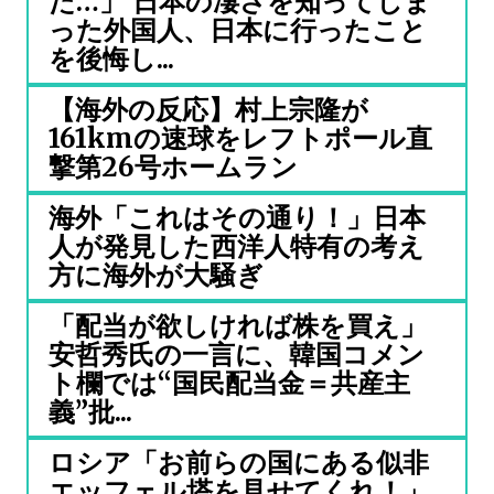
た…」 日本の凄さを知ってしま
った外国人、日本に行ったこと
を後悔し...
【海外の反応】村上宗隆が
161kmの速球をレフトポール直
撃第26号ホームラン
海外「これはその通り！」日本
人が発見した西洋人特有の考え
方に海外が大騒ぎ
「配当が欲しければ株を買え」
安哲秀氏の一言に、韓国コメン
ト欄では“国民配当金＝共産主
義”批...
ロシア「お前らの国にある似非
エッフェル塔を見せてくれ！」