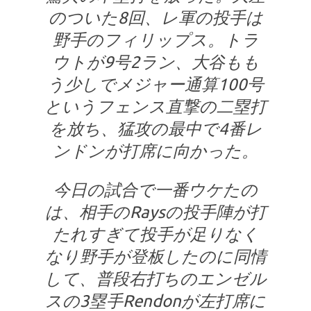
のついた8回、レ軍の投手は
野手のフィリップス。トラ
ウトが9号2ラン、大谷もも
う少しでメジャー通算100号
というフェンス直撃の二塁打
を放ち、猛攻の最中で4番レ
ンドンが打席に向かった。
今日の試合で一番ウケたの
は、相手のRaysの投手陣が打
たれすぎて投手が足りなく
なり野手が登板したのに同情
して、普段右打ちのエンゼル
スの3塁手Rendonが左打席に