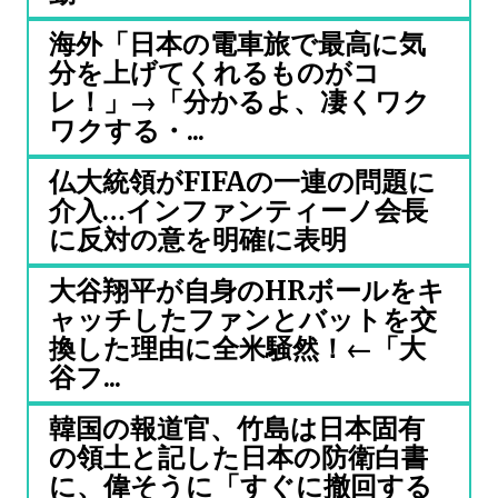
海外「日本の電車旅で最高に気
分を上げてくれるものがコ
レ！」→「分かるよ、凄くワク
ワクする・...
仏大統領がFIFAの一連の問題に
介入…インファンティーノ会長
に反対の意を明確に表明
大谷翔平が自身のHRボールをキ
ャッチしたファンとバットを交
換した理由に全米騒然！←「大
谷フ...
韓国の報道官、竹島は日本固有
の領土と記した日本の防衛白書
に、偉そうに「すぐに撤回する