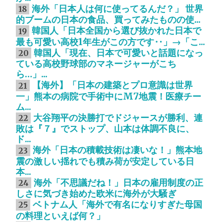
海外「日本人は何に使ってるんだ？」 世界
18
的ブームの日本の食品、買ってみたものの使...
韓国人「日本全国から選び抜かれた日本で
19
最も可愛い高校1年生がこの方です‥」→「こ...
韓国人「現在、日本で可愛いと話題になっ
20
ている高校野球部のマネージャーがこち
ら…」...
【海外】「日本の建築とプロ意識は世界
21
一」熊本の病院で手術中にM7地震！医療チー
ム...
大谷翔平の決勝打でドジャースが勝利、連
22
敗は『７』でストップ、山本は体調不良に、
ド...
海外「日本の積載技術は凄いな！」熊本地
23
震の激しい揺れでも積み荷が安定している日
本...
海外「不思議だね！」日本の雇用制度の正
24
しさに気づき始めた欧米に海外が大騒ぎ
ベトナム人「海外で有名になりすぎた母国
25
の料理といえば何？」