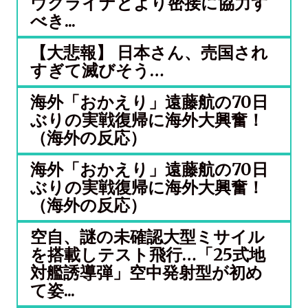
ウクライナとより密接に協力す
べき...
【大悲報】 日本さん、売国され
すぎて滅びそう…
海外「おかえり」遠藤航の70日
ぶりの実戦復帰に海外大興奮！
（海外の反応）
海外「おかえり」遠藤航の70日
ぶりの実戦復帰に海外大興奮！
（海外の反応）
空自、謎の未確認大型ミサイル
を搭載しテスト飛行…「25式地
対艦誘導弾」空中発射型が初め
て姿...