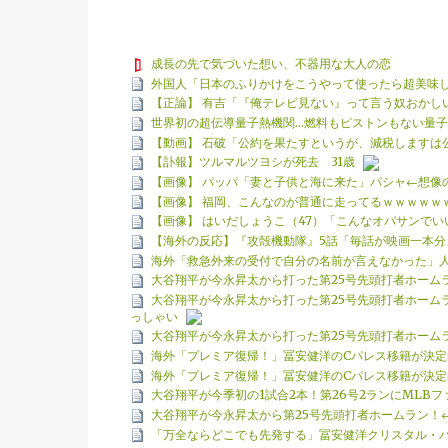
成長の先で気づいた想い、不器用な大人の恋
外国人「日本のふりかけをこうやって使ったら超美味
【正論】 有吉「『俺テレビ見ない』って言う奴おかし
世界初の超伝導量子熱機関…燃料もピストンもない量
【動画】 石破「公約を果たすというが、減税しますは
【訃報】ツルマルツヨシが死去 31歳
【画像】 パッパ「妻と子供と海に来た」パシャ←想像の
【画像】 福岡、こんなのが普通に走ってるｗｗｗｗｗ
【画像】 はいだしょうこ（47）「こんなオバサンでい
【海外の反応】『攻殻機動隊』5話「毎話が映画一本分
海外「救急外来の受付で自分の名前が言えなかった」
大谷翔平が今永昇太から打った第25号先頭打者ホーム
大谷翔平が今永昇太から打った第25号先頭打者ホーム
っしゃい
大谷翔平が今永昇太から打った第25号先頭打者ホーム
海外「プレミア復帰！」冨安健洋のCパレス移籍が決
海外「プレミア復帰！」冨安健洋のCパレス移籍が決
大谷翔平が今季初の1試合2本！第26号2ランにMLB
大谷翔平が今永昇太から第25号先頭打者ホームラン！←
「万全ならどこでも先発する」冨安健洋クリスタル・