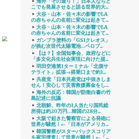
海外「その通り！」日本人ならど
こでも発展させると語る世界的大...
大谷・山本・佐々木の影響でLA
の赤ちゃんの名前に変化は起きて...
大谷・山本・佐々木の影響でLA
の赤ちゃんの名前に変化は起きて...
ガンプラ塗料の「GSIクレオス」
が挑む次世代太陽電池…ペロブ...
【は？】全国知事会、政府などに
「多文化共生社会実現に向けた提...
羽田空港第1ターミナル「北側サ
テライト」拡張→搭乗口まで約1...
共産党「日本共産党は中抜きしま
せん！安心して災害救援募金をし...
海外の反応：韓国が防衛白書の竹
島記述に抗議
北朝鮮、昨年の1人当たり国民総
所得は約20万円…韓国の28分...
大阪で起きた警察官による発砲に
世界が騒然！←「日本がアメリカ...
韓国警察がスターバックスコリア
を家宅捜査して世界が騒然！←「...