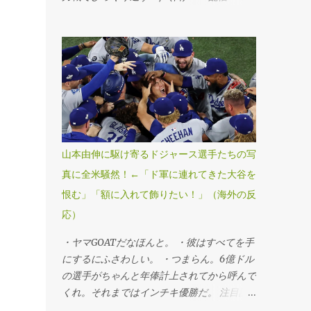
ールドシリーズ・第7戦、ブルージェイズ
4―5ドジャース」（1日、トロント） ドジ
ャースが延長十一回にスミスの勝ち越し本塁
打で球団史上初、MLB25年ぶりのワールド
シリーズ連覇を果たした。第6戦勝利投手の
山本由伸投手が九回途中から登板し、1死満
塁のピンチを切り抜けるなど、3回を無失点
に抑えてシリーズ3勝目を挙げた。「1番・投
手兼指名打者」で先発出場した大谷翔平投手
山本由伸に駆け寄るドジャース選手たちの写
は三回に決勝3ランを被弾し、マウンドで両
真に全米騒然！←「ド軍に連れてきた大谷を
手を膝につきうなだれKO。打者としては第3
恨む」「額に入れて飾りたい！」（海外の反
戦以来のマルチ安打をマークするなど5打数
2安打1四球だった。 ・連覇だぜベイビー。
応）
・最高すぎる、伝説的だ。 ・ははは、ざま
・ヤマGOATだなほんと。 ・彼はすべてを手
あみろトロント！マリナーズファンとして感
にするにふさわしい。 ・つまらん。6億ドル
謝する。 ・よおおおお！泣きそうだ。カー
の選手がちゃんと年俸計上されてから呼んで
ショーのために嬉しすぎる。 ・よっしゃあ
くれ。それまではインチキ優勝だ。 注目記
あああ！MVPはヤマだ！ 注目記事（外部サ
事（外部サイト） ・この男がドジャースを