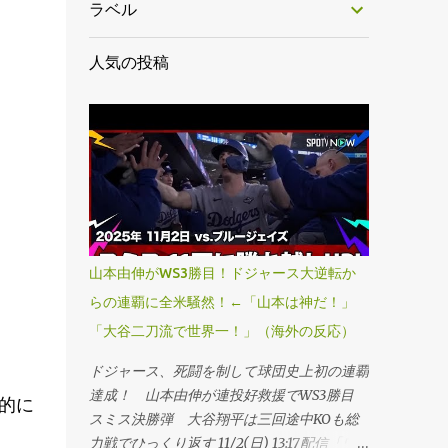
ラベル
人気の投稿
山本由伸がWS3勝目！ドジャース大逆転か
らの連覇に全米騒然！←「山本は神だ！」
「大谷二刀流で世界一！」（海外の反応）
ドジャース、死闘を制して球団史上初の連覇
達成！ 山本由伸が連投好救援でWS3勝目
的に
スミス決勝弾 大谷翔平は三回途中KOも総
力戦でひっくり返す 11/2(日) 13:17配信「ワ