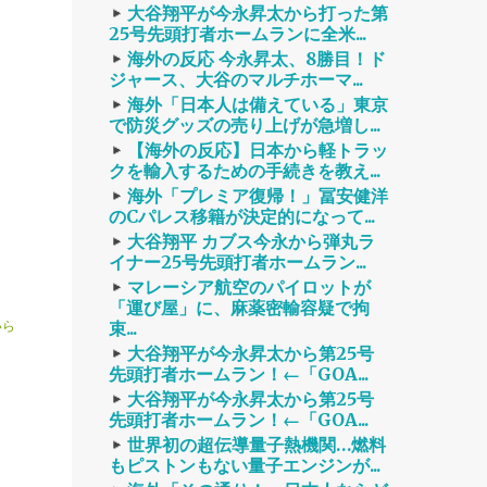
大谷翔平が今永昇太から打った第
25号先頭打者ホームランに全米...
海外の反応 今永昇太、8勝目！ド
ジャース、大谷のマルチホーマ...
海外「日本人は備えている」東京
で防災グッズの売り上げが急増し...
【海外の反応】日本から軽トラッ
クを輸入するための手続きを教え...
海外「プレミア復帰！」冨安健洋
のCパレス移籍が決定的になって...
大谷翔平 カブス今永から弾丸ラ
イナー25号先頭打者ホームラン...
マレーシア航空のパイロットが
「運び屋」に、麻薬密輸容疑で拘
束...
いら
大谷翔平が今永昇太から第25号
先頭打者ホームラン！←「GOA...
大谷翔平が今永昇太から第25号
先頭打者ホームラン！←「GOA...
世界初の超伝導量子熱機関…燃料
もピストンもない量子エンジンが...