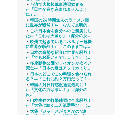
台湾で大規模軍事演習始まる
←「日本が巻き込まれませんよう
に」...
韓国の24時間無人のラーメン屋
に世界が騒然！←「なんて文明的...
この日本食を自分へのご褒美にし
た←「これは天国か」（海外の反...
欧州で起きているエネルギー危機
に世界が騒然！←「このままでは...
日本の豪勢な駅弁に世界が騒然！
←「でもお高いんでしょう？」（...
多摩動物公園でライオンが次々と
死亡←「日本の夏はアフリカより...
日本のどこでこの料理を食べられ
る？←「これに約２万円だって？...
韓国の対日好感度過去最高に！
←「文化の力は凄い！」（海外の
反...
山本由伸の打撃練習に全米騒然！
←「大谷に続く二刀流選手だ」（...
大谷ドジャースがまさかの4連