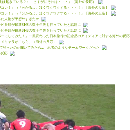
化は起きている？←「さすがにそれは・・・」（海外の反応）
がコレ！」→「分かるよ、凄くワクワクする・・・！」【海外の反応】
がコレ！」→「分かるよ、凄くワクワクする・・・！」【海外の反応】
んだ人物が予想外すぎたｗ
レビ番組が最新SNSの数十年先を行っていたと話題に
レビ番組が最新SNSの数十年先を行っていたと話題に
バーにしてみた！」一風変わった日本旅行の記念品のアイディアに対する海外の反応
ニメキャラがこちら」（海外の反応）
て登ったのか聞いてみたら…」忍者のようなチームワークだった
の反応