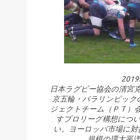
2019
日本ラグビー協会の清宮
京五輪・パラリンピック
ジェクトチーム（ＰＴ）
すプロリーグ構想につ
い。ヨーロッパ市場に対
規模の環太平