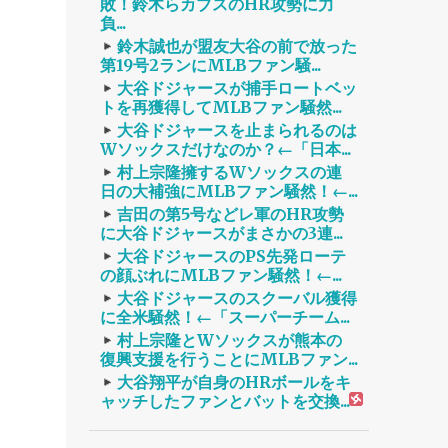
敗！鈴木らカブスのHR攻勢に力
負...
鈴木誠也が盟友大谷の前で放った
第19号2ランにMLBファン騒...
大谷ドジャースが捕手ロートベッ
トを再獲得してMLBファン騒然...
大谷ドジャースを止まられるのは
Wソックスだけなのか？←「日本...
村上宗隆擁するWソックスの連
日の大補強にMLBファン騒然！←...
吉田の第5号などレ軍のHR攻勢
に大谷ドジャースがまさかの3連...
大谷ドジャースのPS先発ローテ
の顔ぶれにMLBファン騒然！←...
大谷ドジャースのスクーバル獲得
に全米騒然！←「スーパーチーム...
村上宗隆とWソックスが熊本の
復興支援を行うことにMLBファン...
大谷翔平が自身のHRボールをキ
ャッチしたファンとバットを交換...