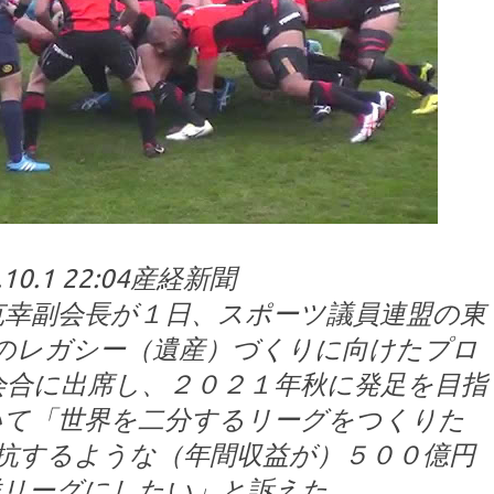
.10.1 22:04産経新聞
克幸副会長が１日、スポーツ議員連盟の東
のレガシー（遺産）づくりに向けたプロ
会合に出席し、２０２１年秋に発足を目指
いて「世界を二分するリーグをつくりた
抗するような（年間収益が）５００億円
洋リーグにしたい」と訴えた。