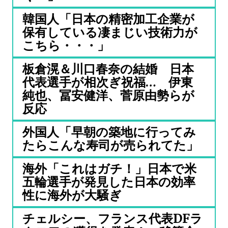
韓国人「日本の精密加工企業が
保有している凄まじい技術力が
こちら・・・」
板倉滉＆川口春奈の結婚 日本
代表選手が相次ぎ祝福… 伊東
純也、冨安健洋、菅原由勢らが
反応
外国人「早朝の築地に行ってみ
たらこんな寿司が売られてた」
海外「これはガチ！」日本で米
五輪選手が発見した日本の効率
性に海外が大騒ぎ
チェルシー、フランス代表DFラ