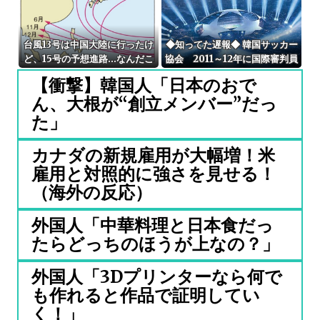
台風13号は中国大陸に行ったけ
◆知ってた遅報◆ 韓国サッカー
ど、15号の予想進路…なんだこ
協会 2011～12年に国際審判員
れ？ [8/8]
らを性接待
【衝撃】韓国人「日本のおで
ん、大根が“創立メンバー”だっ
た」
カナダの新規雇用が大幅増！米
雇用と対照的に強さを見せる！
（海外の反応）
外国人「中華料理と日本食だっ
たらどっちのほうが上なの？」
外国人「3Dプリンターなら何で
も作れると作品で証明してい
く！」