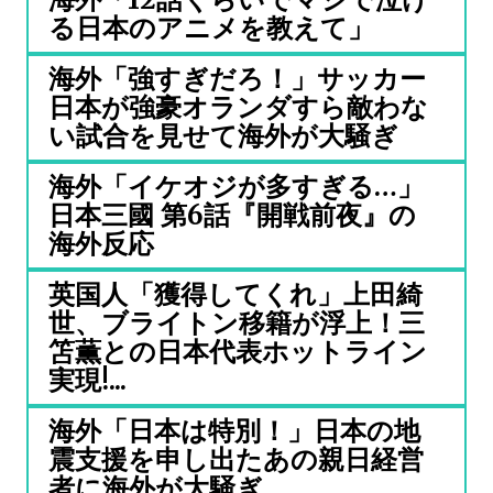
る日本のアニメを教えて」
海外「強すぎだろ！」サッカー
日本が強豪オランダすら敵わな
い試合を見せて海外が大騒ぎ
海外「イケオジが多すぎる…」
日本三國 第6話『開戦前夜』の
海外反応
英国人「獲得してくれ」上田綺
世、ブライトン移籍が浮上！三
笘薫との日本代表ホットライン
実現!...
海外「日本は特別！」日本の地
震支援を申し出たあの親日経営
者に海外が大騒ぎ