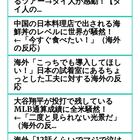
るツアー→タイ人が感動！【タ
イ人の...
中国の日本料理店で出される海
鮮丼のレベルに世界が騒然！
←「今すぐ食べたい！」（海外
の反応）
海外「こっちでも導入してほし
い！」日本の試着室にあるちょ
っとした工夫に対する海外の反
応
大谷翔平が投打で残している
MLB通算成績に全米騒然！
←「二度と見られない光景だ」
（海外の反...
海外「12話くらいでマジで泣け