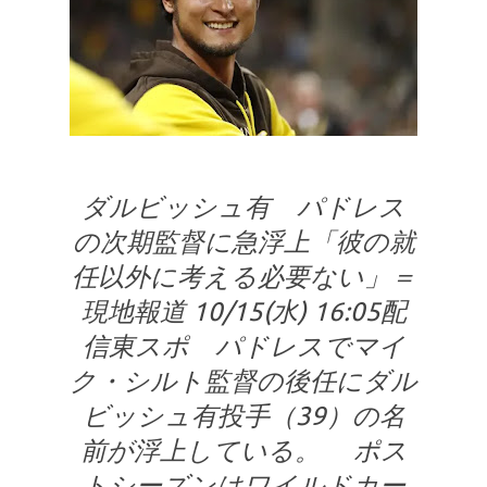
ダルビッシュ有 パドレス
の次期監督に急浮上「彼の就
任以外に考える必要ない」＝
現地報道 10/15(水) 16:05配
信東スポ パドレスでマイ
ク・シルト監督の後任にダル
ビッシュ有投手（39）の名
前が浮上している。 ポス
トシーズンはワイルドカー