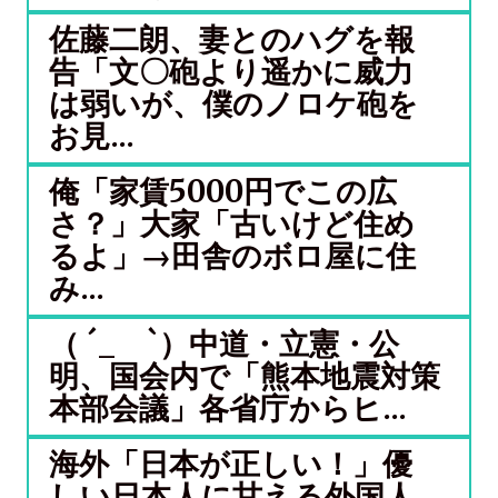
佐藤二朗、妻とのハグを報
告「文〇砲より遥かに威力
は弱いが、僕のノロケ砲を
お見...
俺「家賃5000円でこの広
さ？」大家「古いけど住め
るよ」→田舎のボロ屋に住
み...
（ ´_ゝ`）中道・立憲・公
明、国会内で「熊本地震対策
本部会議」各省庁からヒ...
海外「日本が正しい！」優
しい日本人に甘える外国人