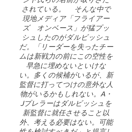
されている。 そんな中で
現地メディア「フライアー
ズ オンベース」が猛プッ
シュしたのがダルビッシュ
だ。「リーダーを失ったチー
ムは新戦力の前にこの空性を
早急に埋めないといけな
い。多くの候補がいるが、新
監督に打ってつけの意外な人
物がいるかもしれない。A・
Jプレラーはダルビッシュを
新監督に就任させること以
外、考える必要はない。可能
性を検討すべきだ」と提言し