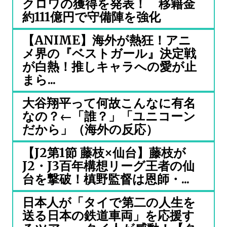
クロワの獲得を発表！ 移籍金
約111億円で守備陣を強化
【ANIME】海外が熱狂！アニ
メ界の『ベストガール』決定戦
が白熱！推しキャラへの愛が止
まら...
大谷翔平って何故こんなに有名
なの？←「誰？」「ユニコーン
だから」（海外の反応）
【J2第1節 藤枝×仙台】藤枝が
J2・J3百年構想リーグ王者の仙
台を撃破！槙野監督は恩師・...
日本人が「タイで第二の人生を
送る日本の鉄道車両」を応援す