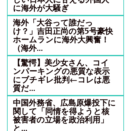
に海外が大騒ぎ
海外「大谷って誰だっ
け？」吉田正尚の第5号豪快
ホームランに海外大興奮！
（海外...
【驚愕】美少女さん、コイ
ンパーキングの悪質な表示
にブチギレ批判←コレは悪
質だ...
中国外務省、広島原爆投下に
関して「同情を得ようと核
被害者の立場を政治利用」
と...