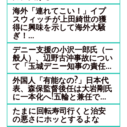
海外「連れてこい！」イプ
スウィッチが上田綺世の獲
得に興味を示して海外大騒
ぎ！...
デニー支援の小沢一郎氏（一
般人）、辺野古沖事故につい
て「玉城デニー知事の責任...
外国人「有能なの?」日本代
表、森保監督後任は大岩剛氏
に一本化へ!五輪と兼任で...
たまに回転寿司行くと治安
の悪さにホッとするよな