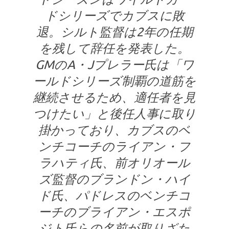
ドシリーズでカブスに敗
退。シルト監督は2年の任期
を残して辞任を発表した。
GMのA・Jプレラー氏は「ワ
ールドシリーズ制覇の道筋を
継続させるため、適任者を見
つけたい」と後任人事に取り
掛かっており、カブスのベ
ンチコーチのライアン・フ
ラハティ氏、前オリオール
ズ監督のブランドン・ハイ
ド氏、パドレスのベンチコ
ーチのブライアン・エスポ
ジト氏らの名前が取りざた