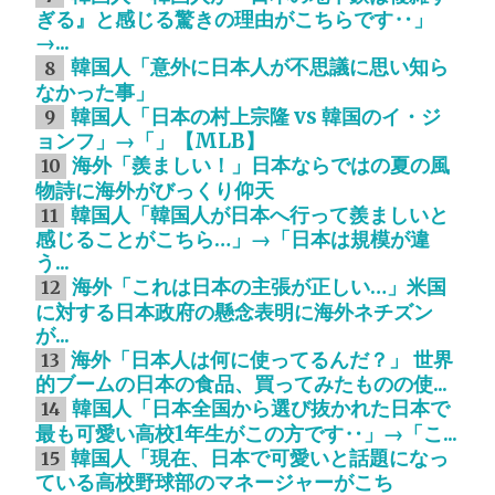
ぎる』と感じる驚きの理由がこちらです‥」
→...
韓国人「意外に日本人が不思議に思い知ら
8
なかった事」
韓国人「日本の村上宗隆 vs 韓国のイ・ジ
9
ョンフ」→「」【MLB】
海外「羨ましい！」日本ならではの夏の風
10
物詩に海外がびっくり仰天
韓国人「韓国人が日本へ行って羨ましいと
11
感じることがこちら…」→「日本は規模が違
う...
海外「これは日本の主張が正しい…」米国
12
に対する日本政府の懸念表明に海外ネチズン
が...
海外「日本人は何に使ってるんだ？」 世界
13
的ブームの日本の食品、買ってみたものの使...
韓国人「日本全国から選び抜かれた日本で
14
最も可愛い高校1年生がこの方です‥」→「こ...
韓国人「現在、日本で可愛いと話題になっ
15
ている高校野球部のマネージャーがこち