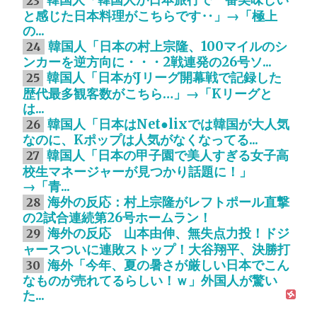
韓国人「韓国人が日本旅行で一番美味しい
23
と感じた日本料理がこちらです‥」→「極上
の...
韓国人「日本の村上宗隆、100マイルのシ
24
ンカーを逆方向に・・・2戦連発の26号ソ...
韓国人「日本がJリーグ開幕戦で記録した
25
歴代最多観客数がこちら…」→「Kリーグと
は...
韓国人「日本はNet●lixでは韓国が大人気
26
なのに、Kポップは人気がなくなってる...
韓国人「日本の甲子園で美人すぎる女子高
27
校生マネージャーが見つかり話題に！」
→「青...
海外の反応：村上宗隆がレフトポール直撃
28
の2試合連続第26号ホームラン！
海外の反応 山本由伸、無失点力投！ドジ
29
ャースついに連敗ストップ！大谷翔平、決勝打
海外「今年、夏の暑さが厳しい日本でこん
30
なものが売れてるらしい！ｗ」外国人が驚い
た...