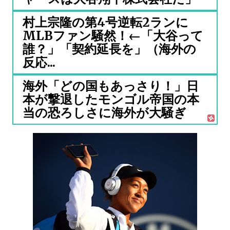
村上宗隆の第4号逆転2ランに
MLBファン騒然！←「大谷って
誰？」「契約延長を」（海外の
反応...
海外「どの国もあっさり！」日
本が撃退したモンゴル帝国の本
当の恐ろしさに海外が大騒ぎ