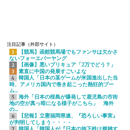
注目記事（外部サイト）
【競馬】函館競馬場でもファンサは欠かさ
1
ないフォーエバーヤング
【画像】悪いプリキュア「2万でどう？」
2
素直に中国の発展すごいよな
3
韓国人「日本の某ゲームが米国進出した当
4
時、アメリカ国内で巻き起こった熱狂的ブー
ム...
海外「日本の桜島が爆発して鹿児島の市街
5
地の空が真っ暗になる様子がこちら」 海外
の...
【悲報】立憲福岡県連、『恐ろしい事実』
6
が判明してしまう・・・・
韓国人「韓国人が『日本の地下鉄は複雑す
7