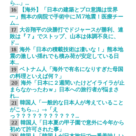
ら…」...
【海外】「日本の建築とプロ意識は世界
16
一」熊本の病院で手術中にM7地震！医療チー
ム...
大谷翔平の決勝打でドジャースが勝利、連
17
敗は『７』でストップ、山本は体調不良に、
ド...
海外「日本の積載技術は凄いな！」熊本地
18
震の激しい揺れでも積み荷が安定している日
本...
ベトナム人「海外で有名になりすぎた母国
19
の料理といえば何？」
海外「日本に２週間いたけどイライラが止
20
まらなかったわｗ」日本への旅行者が悩まさ
れ...
韓国人「一般的な日本人が考えていること
21
がこちら…」→「え
っ？？？？？？？？？？？...
韓国人「日本夏の甲子園で意外に今年から
22
初めて許可された事」