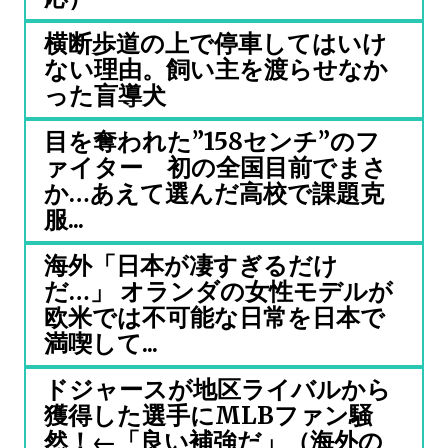
横断歩道の上で停車してはいけ
ない理由。飼い主を渡らせなか
った盲導犬
目を奪われた”158センチ”のフ
ァイター 初の全国目前でまさ
か…あえて選んだ高校で課題克
服...
海外「日本が凄すぎるだけ
だ…」 オランダの女性モデルが
欧米では不可能な日常を日本で
満喫して...
ドジャースが地区ライバルから
獲得した選手にMLBファン騒
然！←「良い補強だ」（海外の