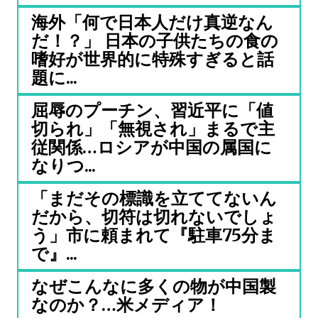
海外「何で日本人だけ真逆なん
だ！？」 日本の子供たちの食の
嗜好が世界的に特殊すぎると話
題に...
屈辱のプーチン、習近平に「値
切られ」「無視され」まるで主
従関係…ロシアが中国の属国に
なりつ...
「まだその標識を立ててないん
だから、切符は切れないでしょ
う」市に頼まれて『駐車75分ま
で』...
なぜこんなに多くの物が中国製
なのか？…米メディア！