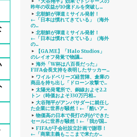
『大谷翔平』効果でドジャースの
昨年の収益が10億ドルを突破し...
北朝鮮が弾道ミサイル発射！
←「日本は慣れてきている」（海外
の...
な
北朝鮮が弾道ミサイル発射！
←「日本は慣れてきている」（海外
の...
【GAME】「Halo Studios」
のレイオフ発覚で物議...
い
海外「W杯は八百長だった」
FIFA会長支持を表明したサッカー...
ワイルドベリーズ経営陣、倉庫の
商品を持ち出し「ドローン攻撃で...
外
太陽光発電所で、銅線およそ2.2
トン（時価およそ330万円相...
大谷翔平がアンバサダーに就任し
2
た企業に世界が騒然！←「酷いア...
物価高の日本で長打の列ができた
セールに世界が騒然！←「我が国...
FIFAが子会社設立計画で謝罪！
行
←「商業主義もここまで来たか...