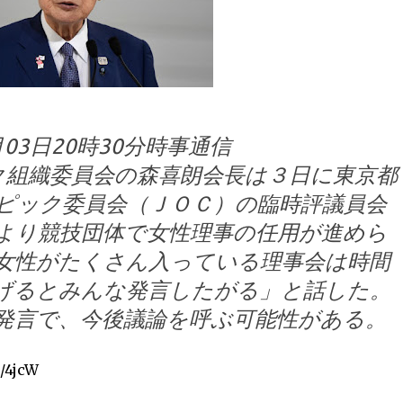
2月03日20時30分時事通信
ク組織委員会の森喜朗会長は３日に東京都
ピック委員会（ＪＯＣ）の臨時評議員会
より競技団体で女性理事の任用が進めら
女性がたくさん入っている理事会は時間
げるとみんな発言したがる」と話した。
発言で、今後議論を呼ぶ可能性がある。
k/4jcW