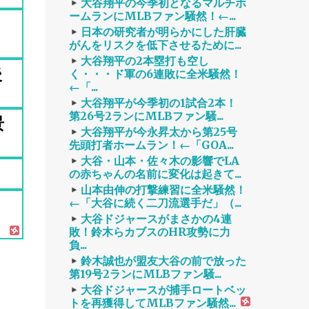
大谷翔平の今季初となるマルチホ
ームランにMLBファン騒然！←...
日本の研究者が明らかにした肝臓
がんをリスクを低下させるために...
大谷翔平の2本塁打も空し
後
く・・・ド軍の6連敗に全米騒然！
←「...
大谷翔平が今季初の1試合2本！
第26号2ランにMLBファン騒...
景
大谷翔平が今永昇太から第25号
先頭打者ホームラン！←「GOA...
大谷・山本・佐々木の影響でLA
の赤ちゃんの名前に変化は起きて...
山本由伸の打撃練習に全米騒然！
←「大谷に続く二刀流選手だ」（...
大谷ドジャースがまさかの4連
敗！鈴木らカブスのHR攻勢に力
負...
鈴木誠也が盟友大谷の前で放った
第19号2ランにMLBファン騒...
大谷ドジャースが捕手ロートベッ
トを再獲得してMLBファン騒然...