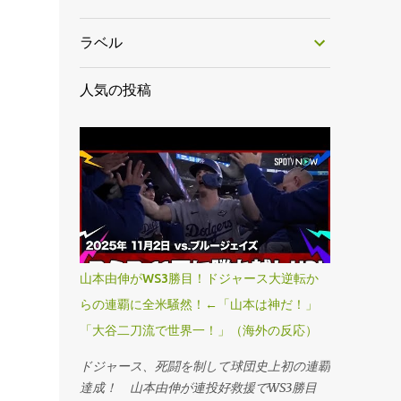
ラベル
人気の投稿
山本由伸がWS3勝目！ドジャース大逆転か
らの連覇に全米騒然！←「山本は神だ！」
「大谷二刀流で世界一！」（海外の反応）
ドジャース、死闘を制して球団史上初の連覇
達成！ 山本由伸が連投好救援でWS3勝目