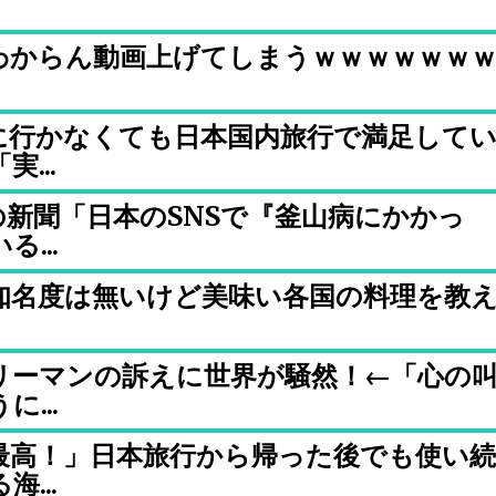
わからん動画上げてしまうｗｗｗｗｗｗ
に行かなくても日本国内旅行で満足して
...
新聞「日本のSNSで『釜山病にかかっ
...
知名度は無いけど美味い各国の料理を教
リーマンの訴えに世界が騒然！←「心の
...
最高！」日本旅行から帰った後でも使い続
...