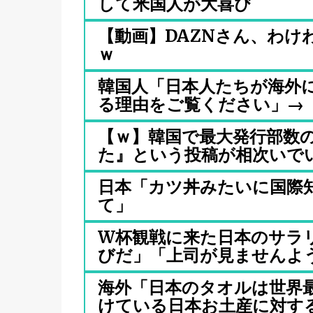
して米国人が大喜び
【動画】DAZNさん、わけ
ｗ
韓国人「日本人たちが海外
る理由をご覧ください」→「実
【ｗ】韓国で最大発行部数の
た』という投稿が相次いでいる
日本「カツ丼みたいに国際
て」
W杯観戦に来た日本のサラ
びだ」「上司が見ませんように
海外「日本のタオルは世界
けている日本お土産に対する海