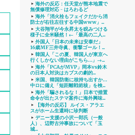
海外の反応：任天堂が熊本地震で
無償修理対応 - はろわるど
海外「消火栓もフェイクだから消
防士が右往左往する中国www」...
大谷翔平が今永昇太を睨みつける
様子に全米騒然！←「最高の二人...
外国人「日本の未来は安泰だ」
16歳MF三井寺眞、衝撃ゴール！...
韓国人「この夏、韓国人が東京へ
行くしかない理由がこちら…」→...
海外「PCAがMVP」岡本vs鈴木
の日本人対決はカブスの劇的...
米国、韓国防衛に核持ち出すか…
中ロに備え「短距離戦術核」を検...
海外「騙されるな！」日本で措置
命令が出たステマ案件に海外興味...
【海外の反応】 ルイス・アラエ
スがホーム生還時に珍判断
デニー支援の小沢一郎氏（一般
人）、辺野古沖事故について「玉
城...