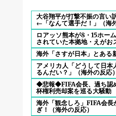
大谷翔平が打撃不振の言い
←「なんて選手だ！」（海外の
ロアッソ熊本が8・15ホー
されていた本拠地・えがおス.
海外「さすが日本」とある
アメリカ人「どうして日本
るんだい？」（海外の反応
◆悲報◆FIFA会長、過ち
杯権利売却案を巡る大騒動
海外「観念しろ」FIFA会
ぎ！（海外の反応）