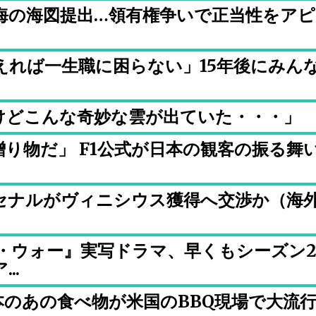
海の海図提出…領有権争いで正当性をアピ
えれば一生職に困らない」15年後にみん
けどこんな奇妙な雲が出ていた・・・」
り物だ」 F1公式が日本の観客の振る舞
セナルがヴィニシウス獲得へ交渉か（海
・ウォー』実写ドラマ、早くもシーズン
..
のあの食べ物が米国のBBQ現場で大流