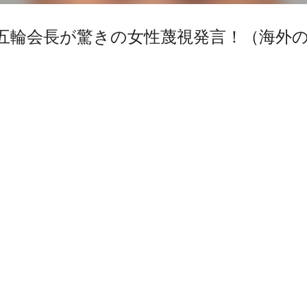
五輪会長が驚きの女性蔑視発言！（海外