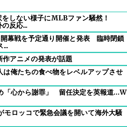
訳をしない様子にMLBファン騒然！
反応...
ム開幕戦を予定通り開催と発表 臨時閉鎖
..
新作アニメの発表が話題
人は俺たちの食べ物をレベルアップさせ
）
認め「心から謝罪」 留任決定を英報道…W
長がモロッコで緊急会議を開いて海外大騒