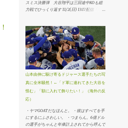
スミス決勝弾 大谷翔平は三回途中KOも総
力戦でひっくり返す 11/2(日) 13:17配信「ワ
ールドシリーズ・第7戦、ブルージェイズ
4―5ドジャース」（1日、トロント） ドジ
！
ャースが延長十一回にスミスの勝ち越し本塁
打で球団史上初、MLB25年ぶりのワールド
シリーズ連覇を果たした。第6戦勝利投手の
山本由伸投手が九回途中から登板し、1死満
塁のピンチを切り抜けるなど、3回を無失点
に抑えてシリーズ3勝目を挙げた。「1番・投
手兼指名打者」で先発出場した大谷翔平投手
山本由伸に駆け寄るドジャース選手たちの写
は三回に決勝3ランを被弾し、マウンドで両
真に全米騒然！←「ド軍に連れてきた大谷を
手を膝につきうなだれKO。打者としては第3
恨む」「額に入れて飾りたい！」（海外の反
戦以来のマルチ安打をマークするなど5打数
2安打1四球だった。 ・連覇だぜベイビー。
応）
・最高すぎる、伝説的だ。 ・ははは、ざま
・ヤマGOATだなほんと。 ・彼はすべてを手
あみろトロント！マリナーズファンとして感
にするにふさわしい。 ・つまらん。6億ドル
謝する。 ・よおおおお！泣きそうだ。カー
の選手がちゃんと年俸計上されてから呼んで
ショーのために嬉しすぎる。 ・よっしゃあ