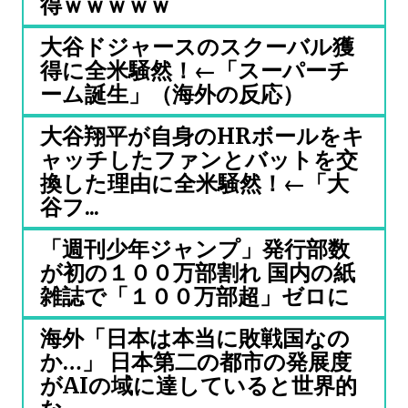
得ｗｗｗｗｗ
大谷ドジャースのスクーバル獲
得に全米騒然！←「スーパーチ
ーム誕生」（海外の反応）
大谷翔平が自身のHRボールをキ
ャッチしたファンとバットを交
換した理由に全米騒然！←「大
谷フ...
「週刊少年ジャンプ」発行部数
が初の１００万部割れ 国内の紙
雑誌で「１００万部超」ゼロに
海外「日本は本当に敗戦国なの
か…」 日本第二の都市の発展度
がAIの域に達していると世界的