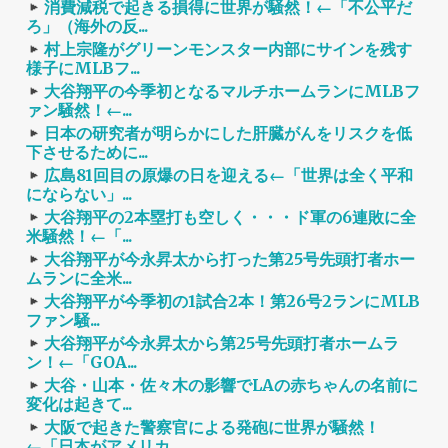
消費減税で起きる損得に世界が騒然！←「不公平だ
ろ」（海外の反...
村上宗隆がグリーンモンスター内部にサインを残す
様子にMLBフ...
大谷翔平の今季初となるマルチホームランにMLBフ
ァン騒然！←...
日本の研究者が明らかにした肝臓がんをリスクを低
下させるために...
広島81回目の原爆の日を迎える←「世界は全く平和
にならない」...
大谷翔平の2本塁打も空しく・・・ド軍の6連敗に全
米騒然！←「...
大谷翔平が今永昇太から打った第25号先頭打者ホー
ムランに全米...
大谷翔平が今季初の1試合2本！第26号2ランにMLB
ファン騒...
大谷翔平が今永昇太から第25号先頭打者ホームラ
ン！←「GOA...
大谷・山本・佐々木の影響でLAの赤ちゃんの名前に
変化は起きて...
大阪で起きた警察官による発砲に世界が騒然！
←「日本がアメリカ...