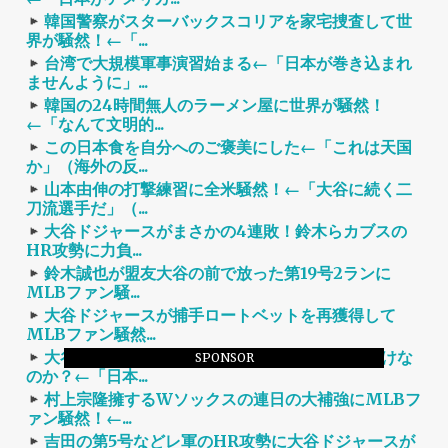
韓国警察がスターバックスコリアを家宅捜査して世
界が騒然！←「...
台湾で大規模軍事演習始まる←「日本が巻き込まれ
ませんように」...
韓国の24時間無人のラーメン屋に世界が騒然！
←「なんて文明的...
この日本食を自分へのご褒美にした←「これは天国
か」（海外の反...
山本由伸の打撃練習に全米騒然！←「大谷に続く二
刀流選手だ」（...
大谷ドジャースがまさかの4連敗！鈴木らカブスの
HR攻勢に力負...
鈴木誠也が盟友大谷の前で放った第19号2ランに
MLBファン騒...
大谷ドジャースが捕手ロートベットを再獲得して
MLBファン騒然...
大谷ドジャースを止まられるのはWソックスだけな
SPONSOR
のか？←「日本...
村上宗隆擁するWソックスの連日の大補強にMLBフ
ァン騒然！←...
吉田の第5号などレ軍のHR攻勢に大谷ドジャースが