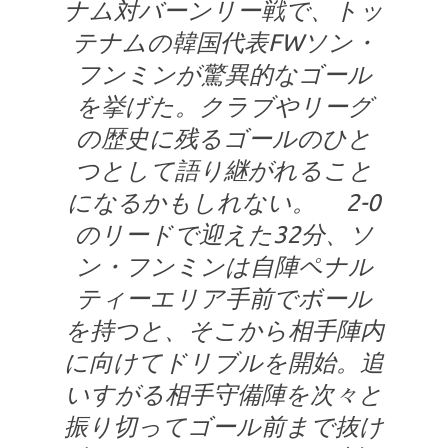
ナム対バーンリー戦で、トッ
テナムの韓国代表FWソン・
フンミンが驚異的なゴール
を挙げた。クラブやリーグ
の歴史に残るゴールのひと
つとして語り継がれること
になるかもしれない。 2-0
のリードで迎えた32分、ソ
ン・フンミンは自陣ペナル
ティーエリア手前でボール
を持つと、そこから相手陣内
に向けてドリブルを開始。追
いすがる相手守備陣を次々と
振り切ってゴール前まで抜け