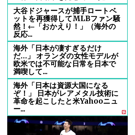
大谷ドジャースが捕手ロートベ
ットを再獲得してMLBファン騒
然！←「おかえり！」（海外の
反応...
海外「日本が凄すぎるだけ
だ…」 オランダの女性モデルが
欧米では不可能な日常を日本で
満喫して...
海外「日本は資源大国になる
ぞ！」 日本がレアメタル技術に
革命を起こしたと米Yahooニュ
ー...