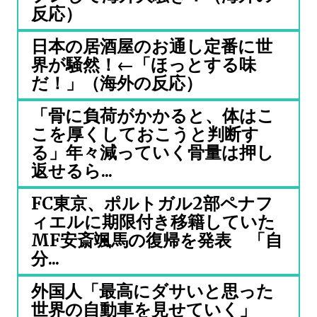
反応）
日本の居酒屋のお通し定番に世
界が騒然！←「ほっとする味
だ！」（海外の反応）
「骨に負荷がかかると、体はこ
こを厚くしておこうと判断す
る」年々減っていく骨量は押し
返せるら...
FC東京、ポルトガル2部ペナフ
ィエルに期限付き移籍していた
MF安斎颯馬の復帰を発表 「自
分...
外国人「最高にダサいと思った
世界の自動車を見せていく」