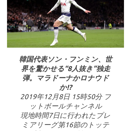
韓国代表ソン・フンミン、世
界を驚かせる“8人抜き”独走
弾。マラドーナかロナウド
か!?
2019年12月8日 15時50分 フ
ットボールチャンネル
現地時間7日に行われたプレ
ミアリーグ第16節のトッテ