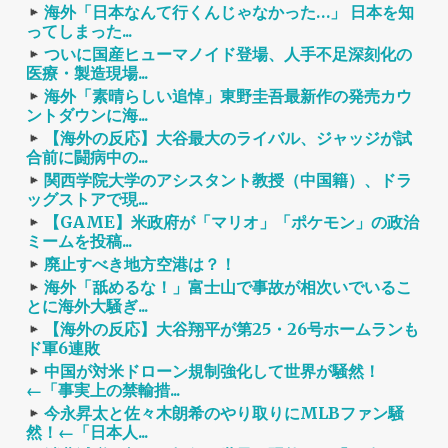
海外「日本なんて行くんじゃなかった…」 日本を知
ってしまった...
ついに国産ヒューマノイド登場、人手不足深刻化の
医療・製造現場...
海外「素晴らしい追悼」東野圭吾最新作の発売カウ
ントダウンに海...
【海外の反応】大谷最大のライバル、ジャッジが試
合前に闘病中の...
関西学院大学のアシスタント教授（中国籍）、ドラ
ッグストアで現...
【GAME】米政府が「マリオ」「ポケモン」の政治
ミームを投稿...
廃止すべき地方空港は？！
海外「舐めるな！」富士山で事故が相次いでいるこ
とに海外大騒ぎ...
【海外の反応】大谷翔平が第25・26号ホームランも
ド軍6連敗
中国が対米ドローン規制強化して世界が騒然！
←「事実上の禁輸措...
今永昇太と佐々木朗希のやり取りにMLBファン騒
然！←「日本人...