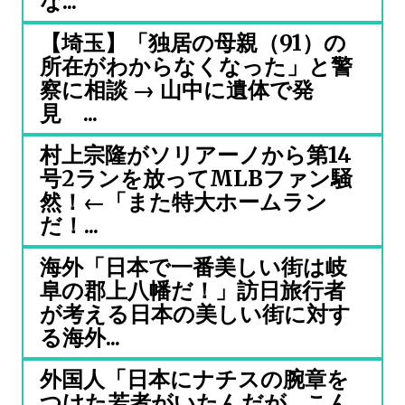
な...
【埼玉】「独居の母親（91）の
所在がわからなくなった」と警
察に相談 → 山中に遺体で発
見 ...
村上宗隆がソリアーノから第14
号2ランを放ってMLBファン騒
然！←「また特大ホームラン
だ！...
海外「日本で一番美しい街は岐
阜の郡上八幡だ！」訪日旅行者
が考える日本の美しい街に対す
る海外...
外国人「日本にナチスの腕章を
つけた若者がいたんだが…こん