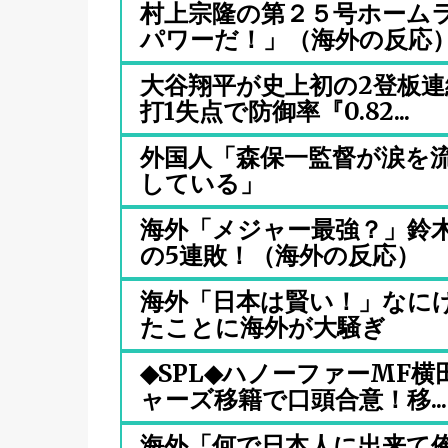
村上宗隆の第２５号ホーム
パワーだ！」（海外の反応
大谷翔平が史上初の2登板連
打1失点で防御率『0.82...
外国人「森保一監督が涙を
している」
海外「メジャー最強？」鈴
の5連敗！（海外の反応）
海外「日本は賢い！」なに
たことに海外が大騒ぎ
◆SPL◆ハノーファーMF
ャーズ移籍で口頭合意！移...
海外「何で日本人に出来て俺