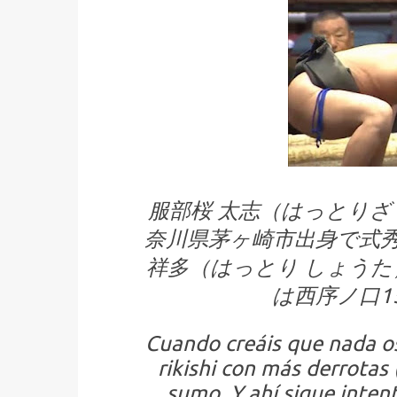
服部桜 太志（はっとりざくら
奈川県茅ヶ崎市出身で式
祥多（はっとり しょうた）。
は西序ノ口1
Cuando creáis que nada os
rikishi con más derrotas (
sumo. Y ahí sigue inten