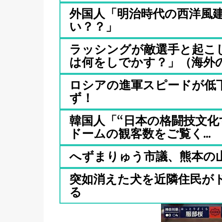
外国人「明治時代の西洋風
い？？」
ラッシングが敵選手と起こ
は何をしでかす？」（海外の反
ロシアの進軍スピードが低下
ず！
韓国人「“日本の格闘技文化す
ドームの観客数をご覧く...
へずまりゅう市議、熊本の
突如消えた犬を近隣住民がド
る