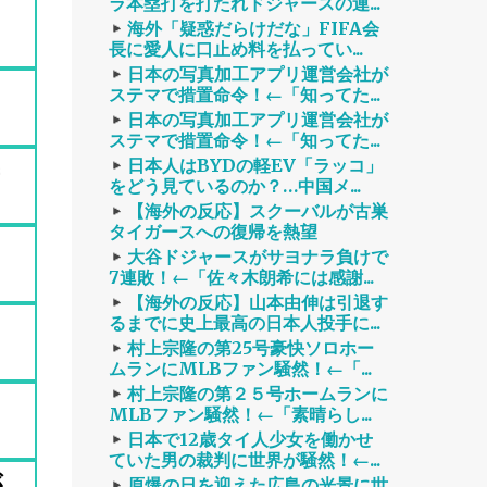
ラ本塁打を打たれドジャースの連...
海外「疑惑だらけだな」FIFA会
長に愛人に口止め料を払ってい...
日本の写真加工アプリ運営会社が
ステマで措置命令！←「知ってた...
日本の写真加工アプリ運営会社が
ステマで措置命令！←「知ってた...
日本人はBYDの軽EV「ラッコ」
をどう見ているのか？…中国メ...
【海外の反応】スクーバルが古巣
タイガースへの復帰を熱望
大谷ドジャースがサヨナラ負けで
7連敗！←「佐々木朗希には感謝...
【海外の反応】山本由伸は引退す
るまでに史上最高の日本人投手に...
村上宗隆の第25号豪快ソロホー
ムランにMLBファン騒然！←「...
村上宗隆の第２５号ホームランに
MLBファン騒然！←「素晴らし...
日本で12歳タイ人少女を働かせ
ていた男の裁判に世界が騒然！←...
が
原爆の日を迎えた広島の光景に世