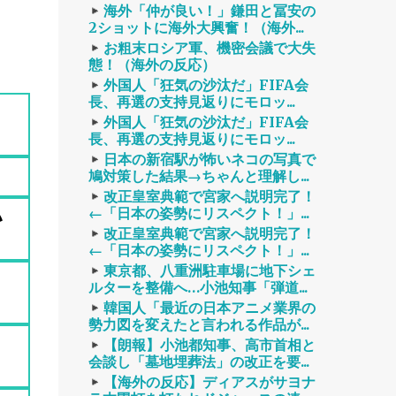
海外「仲が良い！」鎌田と冨安の
2ショットに海外大興奮！（海外...
お粗末ロシア軍、機密会議で大失
態！（海外の反応）
外国人「狂気の沙汰だ」FIFA会
長、再選の支持見返りにモロッ...
外国人「狂気の沙汰だ」FIFA会
長、再選の支持見返りにモロッ...
日本の新宿駅が怖いネコの写真で
鳩対策した結果→ちゃんと理解し...
改正皇室典範で宮家へ説明完了！
い
←「日本の姿勢にリスペクト！」...
改正皇室典範で宮家へ説明完了！
←「日本の姿勢にリスペクト！」...
東京都、八重洲駐車場に地下シェ
」
ルターを整備へ…小池知事「弾道...
韓国人「最近の日本アニメ業界の
勢力図を変えたと言われる作品が...
【朗報】小池都知事、高市首相と
会談し「墓地埋葬法」の改正を要...
【海外の反応】ディアスがサヨナ