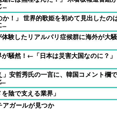
..
のか！」 世界的歌姫を初めて見出したの
..
が体験したリアルパリ症候群に海外が大騒
界が騒然！←「日本は災害大国なのに？」
え」安哲秀氏の一言に、韓国コメント欄
..
メを陰で支える業界」
チアガールが見つか