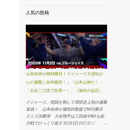
人気の投稿
山本由伸がWS3勝目！ドジャース大逆転か
らの連覇に全米騒然！←「山本は神だ！」
「大谷二刀流で世界一！」（海外の反応）
ドジャース、死闘を制して球団史上初の連覇
達成！ 山本由伸が連投好救援でWS3勝目
スミス決勝弾 大谷翔平は三回途中KOも総
力戦でひっくり返す 11/2(日) 13:17配信「ワ