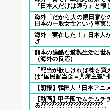
『日本人だけは違う』と報じ.
海外「だから大の親日家な
日本の一般女性という事実に.
海外「実在した！」日本人
ぎ
熊本の過酷な避難生活に世
（海外の反応）
「配当が欲しければ株を買
は“国民配当金＝共産主義”批.
【朗報】韓国人「日本アニ
【動画】甲子園でムチムチ
る???????????????????????...