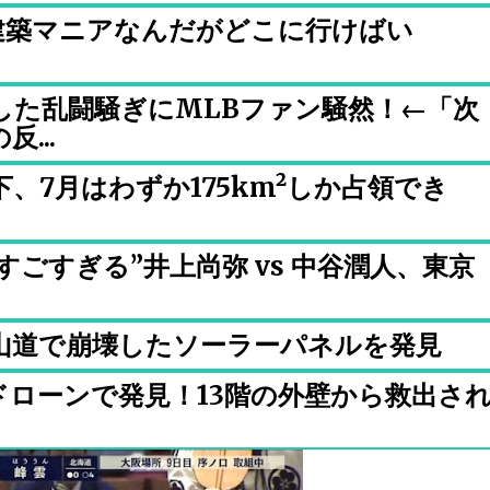
建築マニアなんだがどこに行けばい
した乱闘騒ぎにMLBファン騒然！←「次
...
、7月はわずか175km²しか占領でき
ごすぎる”井上尚弥 vs 中谷潤人、東京
山道で崩壊したソーラーパネルを発見
ローンで発見！13階の外壁から救出さ