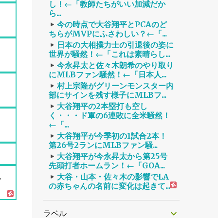
し！←「教師たちがいい加減だか
ら...
今の時点で大谷翔平とPCAのど
ちらがMVPにふさわしい？←「...
日本の大相撲力士の引退後の姿に
世界が騒然！←「これは素晴らし...
今永昇太と佐々木朗希のやり取り
にMLBファン騒然！←「日本人...
村上宗隆がグリーンモンスター内
部にサインを残す様子にMLBフ...
大谷翔平の2本塁打も空し
く・・・ド軍の6連敗に全米騒然！
←「...
大谷翔平が今季初の1試合2本！
第26号2ランにMLBファン騒...
大谷翔平が今永昇太から第25号
先頭打者ホームラン！←「GOA...
れ
大谷・山本・佐々木の影響でLA
の赤ちゃんの名前に変化は起きて...
ラベル