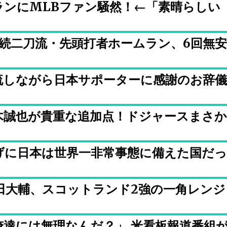
ランにMLBファン騒然！←「素晴らしい
）
続二刀流・先頭打者ホームラン、6回無安
流しながら日本サポーターに感謝のお辞儀
木誠也が貴重な追加点！ドジャースまさか
げに日本は世界一非常事態に備えた国だっ
横田大輔、スコットランド2強の一角レンジ
達には無理なんだ？」 米看板報道番組