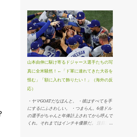
ールドシリーズ・第7戦、ブルージェイズ
4―5ドジャース」（1日、トロント） ドジ
ャースが延長十一回にスミスの勝ち越し本塁
打で球団史上初、MLB25年ぶりのワールド
シリーズ連覇を果たした。第6戦勝利投手の
山本由伸投手が九回途中から登板し、1死満
塁のピンチを切り抜けるなど、3回を無失点
に抑えてシリーズ3勝目を挙げた。「1番・投
手兼指名打者」で先発出場した大谷翔平投手
山本由伸に駆け寄るドジャース選手たちの写
は三回に決勝3ランを被弾し、マウンドで両
真に全米騒然！←「ド軍に連れてきた大谷を
手を膝につきうなだれKO。打者としては第3
恨む」「額に入れて飾りたい！」（海外の反
戦以来のマルチ安打をマークするなど5打数
2安打1四球だった。 ・連覇だぜベイビー。
応）
・最高すぎる、伝説的だ。 ・ははは、ざま
・ヤマGOATだなほんと。 ・彼はすべてを手
あみろトロント！マリナーズファンとして感
にするにふさわしい。 ・つまらん。6億ドル
謝する。 ・よおおおお！泣きそうだ。カー
？
の選手がちゃんと年俸計上されてから呼んで
ショーのために嬉しすぎる。 ・よっしゃあ
くれ。それまではインチキ優勝だ。 注目記
あああ！MVPはヤマだ！ 注目記事（外部サ
事（外部サイト） ・この男がドジャースを
イト） ・デーブ・ロバーツの悪口はもう言