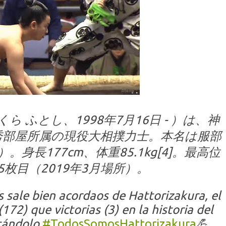
 ふとし、1998年7月16日 - ）は、神
秀部屋所属の現役大相撲力士。本名は服部
身長177cm、体重85.1kg[4]。最高位
5枚目（2019年3月場所）。
 sale bien acordaos de Hattorizakura, el
172) que victorias (3) en la historia del
tándolo.
#TodosSomosHattorizakura
💪