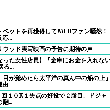
トベットを再獲得してMLBファン騒然！
...
リウッド実写映画の予告に期待の声
なった女性店員】『金庫にお金を入れな
...
、目が覚めたら太平洋の真ん中の船の上
理由
６回１０K１失点の好投で２勝目、ドジャ
...