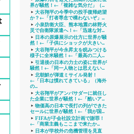
界が騒然！←「複雑な気分だ」（...
大谷翔平の今季中の投手復帰絶望
か？←「打者専念で構わないぞ」...
は
小泉防衛大臣、熊本地震の林野火
災で自衛隊派遣へ！←「迅速な対...
日本の原爆展示の仕方に世界が騒
然！←「子供にショックが大きい...
大谷翔平が今永昇太を睨みつける
様子に全米騒然！←「最高の二人...
引退後の日本の力士の姿に世界が
騒然！←「同一人物とは思えない...
北朝鮮が弾道ミサイル発射！
←「日本は慣れてきている」（海外
で
の...
大谷翔平がアンバサダーに就任し
た企業に世界が騒然！←「酷いア...
物価高の日本で長打の列ができた
セールに世界が騒然！←「我が国...
FIFAが子会社設立計画で謝罪！
←「商業主義もここまで来たか...
日本が学校外の危機管理を見直