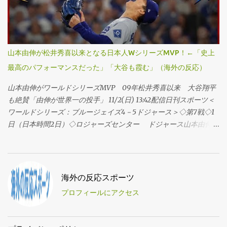
あとで全員呼び出す。 ・勝った！花火が上がってるぞ！ ・みんな
り方を完璧に表してる写真だ。もう二度と見られないようなこと
愛してる。行こうぜ！ ・ヤマは俺のGOATだ。ヤマGOATO！ ・や
をやった。ワールドシリーズの伝説どころか、野球の伝説になっ
ったぞ。ハッピー・ノーベンバー！ ・ヤマMVPだあああ。 ・よっ
た。 ・ブルージェイズに本当に必要だったのはこのドジャーブル
しゃあああああ。 ・やったぞ！！ ...
ーの男。ドジャースじゃなくてジェイズにいてほしかった。 ・こ
山本由伸が松井秀喜以来となる日本人WシリーズMVP！←「史上
の男の名前の通りの通りができそうだな。 ・いい写真だ。 ・資金
最高のパフォーマンスだった」「大谷も霞む」（海外の反応）
無限のチームがまた勝った。驚きだな。 ・あの契約が高すぎるっ
て言われてた頃が懐かしい。 ・戦艦ヤマモト。 ・くそ、最高のシ
山本由伸がワールドシリーズMVP 09年松井秀喜以来 大谷翔平
リーズだった。 ・ヤマモトに水を。 ・額に入れて飾りたい。 ・彼
も絶賛「由伸が世界一の投手」 11/2(日) 13:42配信日刊スポーツ＜
がいなかったら多分こうなってた。A) ナ・リーグ西地区優勝して
ワールドシリーズ：ブルージェイズ4－5ドジャース＞◇第7戦◇1
ない。B) たどり着けたとしても優勝はなかった。 ・いい酒を探し
日（日本時間2日）◇ロジャーズセンター ドジャース山本由伸投
て祝うわ。おすすめある？ ・ヤマモトって戦艦の名前じゃなかっ
手（27）が執念の連投でリリーフ登板し、2回2／3を無失点の好救
たっけ？ ・あーあ、最悪だ。 ・この写真は象徴的だな。孫たちに
援でチームを初のワールドシリーズ（WS）連覇に導いた。01年ダ
語り継ぐレベルで、信じてもらえないだろうけど。 ・ヤマモトは
イヤモンドバックスのランディ・ジョンソン以来となるWS3勝
バムガーナーと並ぶ存在。 ・若きライオンがハイエナの群れに囲
目。MVPに輝いた。 ・史上最高のワールドシリーズのパフォーマ
海外の反応スポーツ
まれている。（1994年、カラー化） ・このシリーズの勝敗を分け
ンスだ。必要な場面で毎回立ち上がり、最高のプレッシャーの中
たのは彼だった。 ・望んだ結果じゃなかったけど、彼の努力が報
プロフィールにアクセス
でも一切動じなかった。 ・野球版の武士道だな。 ・ワールドシリ
われたことは認める。忘れられないパフォーマンスだ。 ・この瞬
ーズ史上最高の投球だ。 ・もうこの名前は二度と聞きたくない。
間を見られて本当によかった。最高だった。 ・サラリーキャップ
・オリックス・バファローズの本拠地、大阪ドームにヤマモトの