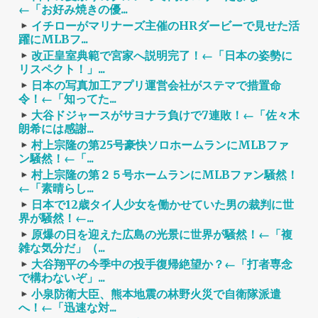
←「お好み焼きの優...
イチローがマリナーズ主催のHRダービーで見せた活
躍にMLBフ...
改正皇室典範で宮家へ説明完了！←「日本の姿勢に
リスペクト！」...
日本の写真加工アプリ運営会社がステマで措置命
令！←「知ってた...
大谷ドジャースがサヨナラ負けで7連敗！←「佐々木
朗希には感謝...
村上宗隆の第25号豪快ソロホームランにMLBファ
ン騒然！←「...
村上宗隆の第２５号ホームランにMLBファン騒然！
←「素晴らし...
日本で12歳タイ人少女を働かせていた男の裁判に世
界が騒然！←...
原爆の日を迎えた広島の光景に世界が騒然！←「複
雑な気分だ」（...
大谷翔平の今季中の投手復帰絶望か？←「打者専念
で構わないぞ」...
小泉防衛大臣、熊本地震の林野火災で自衛隊派遣
へ！←「迅速な対...