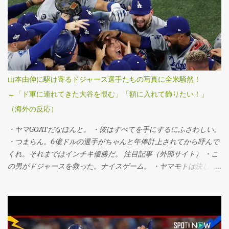
の山本由伸投手が九回途中から登板し、1死満塁のピンチを切り抜
けるなど、3回を無失点に抑えてシリーズ3勝目を挙げた。「1番・
投手兼指名打者」で先発出場した大谷翔平投手は三回に決勝3ラン
を被弾し、マウンドで両手を膝につきうなだれKO。打者としては
第3戦以来のマルチ安打をマークするなど5打数2安打1四球だっ
た。 ・連覇だぜベイビー。 ・最高すぎる、伝説的だ。 ・ははは、
ざまあみろトロント！マリナーズファンとして感謝する。 ・よお
山本由伸に駆け寄るドジャース選手たちの写真に全米騒然！
おおお！泣きそうだ。カーショーのために嬉しすぎる。 ・よっし
←「ド軍に連れてきた大谷を恨む」「額に入れて飾りたい！」
ゃああああ！MVPはヤマだ！ 注目記事（外部サイト） ・デーブ・
（海外の反応）
ロバーツの悪口はもう言わない。 ・やべえ。 ・やった！ホーム後
ろの席の空気が全然違う！ ・ヨシがMVPだ。 ・山本、ポストシー
・ヤマGOATだなほんと。 ・彼はすべてを手にするにふさわしい。
ズン5勝1敗。とんでもない男だ。 ・信じられない、勝ち切った！
・つまらん。6億ドルの選手がちゃんと年俸計上されてから呼んで
ヤマがMVPだな。 ・やったぞ。 ・なんて試合だ ・信じてた！ ・
くれ。それまではインチキ優勝だ。 注目記事（外部サイト） ・こ
これはもう銅像レベルだな。 ・疑って悪かった、反省する。 ・ヤ
の男がドジャースを救った。ナイスゲーム。 ・ヤマモトは決して
マモトはMVPを取るべきだ。すごいわ。 ・くそ、野球をぶっ壊し
ドジャースを諦めなかったし、裏切らなかった。 ・今夜は戦士の
たな俺たち。 ・野球終わったな。 ・すげえ、行こうぜ。 ・言葉が
ようだった。 ・この写真見てると自然と笑顔になる。 ・今夜は本
出ない。まだ信じられない。ヤマは伝説。MVPだ。 ・俺はこの瞬
当に辛い。ジェイズに命を懸けてたシリーズだったけど、ヤマモ
間を見届けた。 ・ロサンゼルス大好きだああああああああああ。
トには賞賛しかない。こんなにMVPにふさわしい男はいない。 ・
・現実じゃないみたいだ。すごい。 ・悲観してたやつらざまあ。
顎が落ちるほどのパフォーマンスだった。 ・このシリーズの終わ