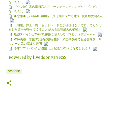
をいただく
【ウマ娘】真名瀬日和さん、サンデーレーシングからプレゼント
をいただく
◆悲報◆リバポMF遠藤航、月刊遠藤ワタで号泣…代表離脱関連か
【朗報】井上一樹「もうトレードとか補強はないです。でもケガ
をした選手が帰ってくることがある意味最大の補強」
最強スペインがW杯で最後に負けたの日本という事実ｗｗｗ
W杯決勝 米国で記録的視聴者数 米国戦以外でも過去最多 サ
ッカー人気の高まり鮮明
今年ソフトバンクが優勝したら誰がMVPになると思う？
Powered by livedoor 相互RSS
SOCCER