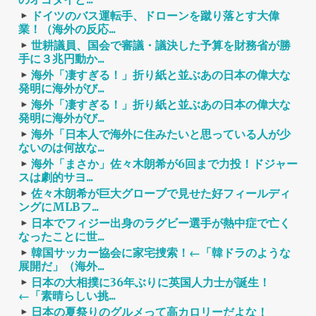
ドイツのバス運転手、ドローンを蹴り落とす大偉
業！（海外の反応...
世耕議員、国会で審議・議決した予算を財務省が勝
手に３兆円動か...
海外「凄すぎる！」折り紙と並ぶあの日本の偉大な
発明に海外がび...
海外「凄すぎる！」折り紙と並ぶあの日本の偉大な
発明に海外がび...
海外「日本人で海外に住みたいと思っている人が少
ないのは何故な...
海外「まさか」佐々木朗希が6回まで力投！ドジャー
スは劇的サヨ...
佐々木朗希が巨大グローブで見せた好フィールディ
ングにMLBフ...
日本でフィジー出身のラグビー選手が熱中症で亡く
なったことに世...
韓国サッカー協会に家宅捜索！←「韓ドラのような
展開だ」（海外...
日本の大相撲に36年ぶりに英国人力士が誕生！
←「素晴らしい挑...
日本の夏祭りのグルメって高カロリーだよな！