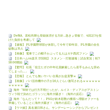
DeNA、若松尚輝も登録抹消する方針…急きょ登板で、4回2/3を投
げた負担を考慮して
【速報】 PL学園野球部が休部して今年で10年目、PL学園の全生
徒数は35人
【画像】 電車でこの帽子かぶってる人はガチ西武ファン
【日本ハムvs楽天 17回戦】 スタメン・打順速報｜試合実況｜8/7
18:00開始
【驚愕】 社長「役立たずの中年社員解雇したら若手もみんな辞め
てしまった…」
【悲報】 とんでも無いヤバい台風がお盆直撃ｗ
【画像】 パパ活待機中の子が20人ぐらい激写されるｗｗｗｗｗｗ
ｗｗｗｗｗ
海外「W杯では行方不明だったが」ルイス・ディアスがアストン
ヴィラ戦で決めたゴラッソに海外大騒ぎ！（海外の反応）
海外「なんだって？！」PSGが鈴木彩艶の獲得へ増額オファーを
準備していることに海外大騒ぎ！（海外の反応）
【ウマ娘】真名瀬日和さん、サンデーレーシングからプレゼント