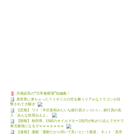
共感必至の“日常修羅場”短編集！
異世界に来ちゃった？イギリスの空を舞うリアルなドラゴンが目
撃されて大騒ぎ
【悲報】 ワイ「半沢直樹みたいな銀行員カッコいい」銀行員の友
人「あんな奴居ねえよ」
【朗報】 秋田県、UAEのオイルマネー2兆円が転がり込んでガチで
東北最強になるぞｗｗｗｗｗｗｗ
【速報】 蓮舫「蓮舫だから叩いて良いという報道」 ネット「高市