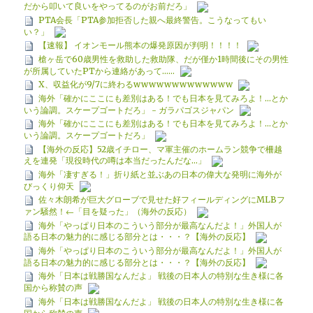
だから叩いて良いをやってるのがお前だろ」
PTA会長「PTA参加拒否した親へ最終警告。こうなってもい
い？」
【速報】 イオンモール熊本の爆発原因が判明！！！！
槍ヶ岳で60歳男性を救助した救助隊、だが僅か1時間後にその男性
が所属していたPTから連絡があって……
X、収益化が9/7に終わるwwwwwwwwwwwww
海外「確かにここにも差別はある！でも日本を見てみろよ！…とか
いう論調。スケープゴートだろ」 - ガラパゴスジャパン
海外「確かにここにも差別はある！でも日本を見てみろよ！…とか
いう論調。スケープゴートだろ」
【海外の反応】52歳イチロー、マ軍主催のホームラン競争で柵越
えを連発「現役時代の噂は本当だったんだな…」
海外「凄すぎる！」折り紙と並ぶあの日本の偉大な発明に海外が
びっくり仰天
佐々木朗希が巨大グローブで見せた好フィールディングにMLBフ
ァン騒然！←「目を疑った」（海外の反応）
海外「やっぱり日本のこういう部分が最高なんだよ！」外国人が
語る日本の魅力的に感じる部分とは・・・？【海外の反応】
海外「やっぱり日本のこういう部分が最高なんだよ！」外国人が
語る日本の魅力的に感じる部分とは・・・？【海外の反応】
海外「日本は戦勝国なんだよ」 戦後の日本人の特別な生き様に各
国から称賛の声
海外「日本は戦勝国なんだよ」 戦後の日本人の特別な生き様に各