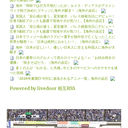
国から称賛の声
海外「W杯では行方不明だったが」ルイス・ディアスがアストン
ヴィラ戦で決めたゴラッソに海外大騒ぎ！（海外の反応）
英国人「安心感が違う」冨安健洋、パレス移籍当日にデビュー！
圧巻3連続ブロックも披露で現地サポが気づく..【海外の反応】
英国人「安心感が違う」冨安健洋、パレス移籍当日にデビュー！
圧巻3連続ブロックも披露で現地サポが気づく..【海外の反応】
日本でフィジー出身のラグビー選手が熱中症で亡くなったことに
世界が騒然！←「日本は絶対におかしい！」（海外の反応）
海外「日本が正しい！」優しい日本人に甘える外国人に海外が大
騒ぎ
日本の夏祭りのグルメって高カロリーだよな！←「お好み焼きの
優勝」「焼きそばだろ」（海外の反応）
多くの人が「わかる」と共感…今どきのサービスへのモヤモヤを述
べた投稿
「2026年夏期(7-9月)に放送されるアニメ一覧」海外の反応
Powered by livedoor 相互RSS