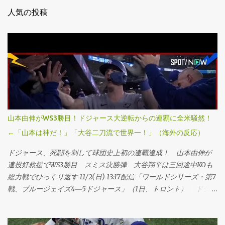
人気の投稿
山本由伸がWS3勝目！ドジャース大逆転からの連覇に全米騒然！
←「山本は神だ！」「大谷二刀流で世界一！」（海外の反応）
ドジャース、死闘を制して球団史上初の連覇達成！ 山本由伸が
連投好救援でWS3勝目 スミス決勝弾 大谷翔平は三回途中KOも
総力戦でひっくり返す 11/2(日) 13:17配信「ワールドシリーズ・第7
戦、ブルージェイズ4―5ドジャース」（1日、トロント） ドジャ
ースが延長十一回にスミスの勝ち越し本塁打で球団史上初、
MLB25年ぶりのワールドシリーズ連覇を果たした。第6戦勝利投手