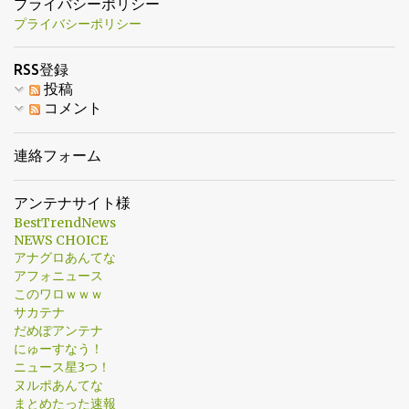
プライバシーポリシー
が必要だ。こんな金で優勝買えるなんておかしい。 ・彼はマシン
黄金像を建てることを提案する。 ・当然の結果だ。 注目記事（外
プライバシーポリシー
だ。 ・休養なし。伝説だ。 ・これ、どのゾンビ映画？ ・翔平、お
部サイト） ・今後100年は子どもたちが歴史の授業でヤマのことを
前がこ...
学ぶべきだ。 ・文句なしだ。先発した後に投げるなんて正気じゃ
RSS登録
ない。 ・世界最高の投手だ。考えは変わらない。 ・ヤマGOAT。
投稿
・ブルージェイズ対ヤマモトの試合だったな。あいつは狂って
コメント
る。 ・翔平が取ってたら正直がっかりしてたけど、ヤマモトが選
ばれて本当によかった。彼こそ違いを生んだ男だ。 ・長年の失敗
連絡フォーム
を経ても、ドジャースは再建しなかった。常に競争力を保ち続け
て、そして今これを手にした。 ・ワールドシリーズ3勝。支配的な
アンテナサイト様
強さ。文句なしだ。 ・すごい試合だった。 ・王じゃない。皇帝
BestTrendNews
だ。 ・大谷のレガシーを救ったな。 ・完全にふさわしい。疑いの
NEWS CHOICE
余地なし。 ・7戦中3勝。正気じゃない。 ・明日はチャリティのソ
アナグロあんてな
フトボール大会で投げるらしい。証明のためにな。 ・この受賞は
アフォニュース
このワロｗｗｗ
納得だ。彼がいなかったらこのシリーズは勝てなかった。支配的
サカテナ
なんて言葉じゃ足りない。長く記憶に残る投球だ。伝説級だ。 ・6
だめぽアンテナ
戦と7戦を連続で勝つなんて、今の時代ではほぼありえない。まさ
にゅーすなう！
に猛者だ。 ・この2試合を見た後に、他の選択肢なんてあったか？
ニュース星3つ！
・伝説。 ・ロハスも同じくらい価値があっ...
ヌルポあんてな
まとめたった速報