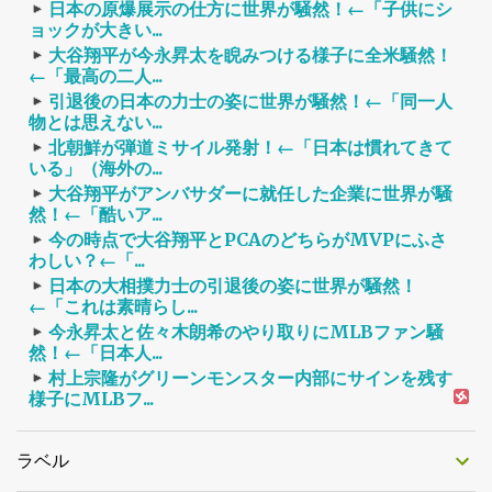
日本の原爆展示の仕方に世界が騒然！←「子供にシ
ョックが大きい...
大谷翔平が今永昇太を睨みつける様子に全米騒然！
←「最高の二人...
引退後の日本の力士の姿に世界が騒然！←「同一人
物とは思えない...
北朝鮮が弾道ミサイル発射！←「日本は慣れてきて
いる」（海外の...
大谷翔平がアンバサダーに就任した企業に世界が騒
然！←「酷いア...
今の時点で大谷翔平とPCAのどちらがMVPにふさ
わしい？←「...
日本の大相撲力士の引退後の姿に世界が騒然！
←「これは素晴らし...
今永昇太と佐々木朗希のやり取りにMLBファン騒
然！←「日本人...
村上宗隆がグリーンモンスター内部にサインを残す
様子にMLBフ...
ラベル