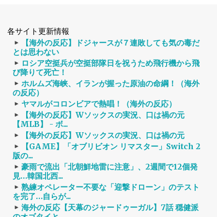
各サイト更新情報
【海外の反応】ドジャースが７連敗しても気の毒だ
とは思わない
ロシア空挺兵が空挺部隊日を祝うため飛行機から飛
び降りて死亡！
ホルムズ海峡、イランが握った原油の命綱！（海外
の反応）
ヤマルがコロンビアで熱唱！（海外の反応）
【海外の反応】Wソックスの実況、口は禍の元
【MLB】 - ボ...
【海外の反応】Wソックスの実況、口は禍の元
【GAME】「オブリビオン リマスター」Switch 2
版の...
豪雨で流出「北朝鮮地雷に注意」、2週間で12個発
見…韓国北西...
熟練オペレーター不要な「迎撃ドローン」のテスト
を完了…自らが...
海外の反応【天幕のジャードゥーガル】7話 穏健派
のオゴタイと...