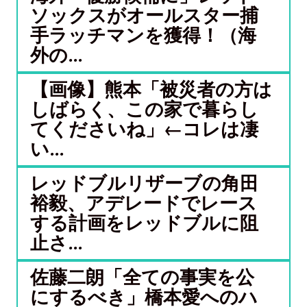
ソックスがオールスター捕
手ラッチマンを獲得！（海
外の...
【画像】熊本「被災者の方は
しばらく、この家で暮らし
てくださいね」←コレは凄
い...
レッドブルリザーブの角田
裕毅、アデレードでレース
する計画をレッドブルに阻
止さ...
佐藤二朗「全ての事実を公
にするべき」橋本愛へのハ