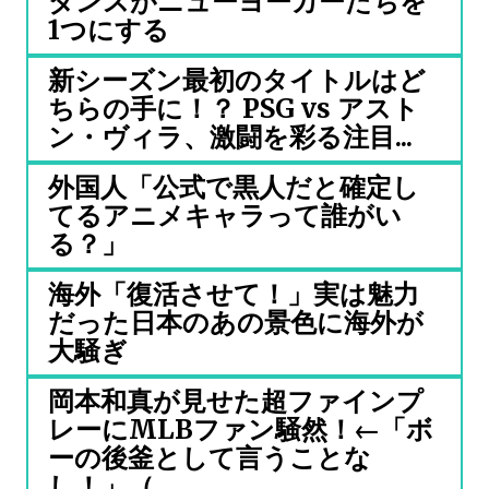
ダンスがニューヨーカーたちを
1つにする
新シーズン最初のタイトルはど
ちらの手に！？ PSG vs アスト
ン・ヴィラ、激闘を彩る注目...
外国人「公式で黒人だと確定し
てるアニメキャラって誰がい
る？」
海外「復活させて！」実は魅力
だった日本のあの景色に海外が
大騒ぎ
岡本和真が見せた超ファインプ
レーにMLBファン騒然！←「ボ
ーの後釜として言うことな
し！」（...