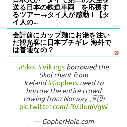
送る日本の鉄道車両」を応援す
るツアー→タイ人が感動！【タ
イ人の...
会計前にカップ麺にお湯を注い
だ観光客に日本ブチギレ 海外で
は普通なの？
#Skol
#Vikings
borrowed the
Skol chant from
Iceland.
#Gophers
need to
borrow the entire crowd
rowing from Norway. 🇳🇴
pic.twitter.com/lRVJlomVgW
— GopherHole.com