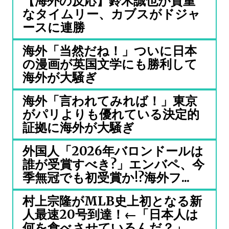
【海外の反応】鈴木誠也が貴重
なタイムリー、カブスがドジャ
ースに連勝
海外「当然だね！」ついに日本
の漫画が英国文学にも勝利して
海外が大騒ぎ
海外「言われてみれば！」東京
がパリよりも優れている決定的
証拠に海外が大騒ぎ
外国人「2026年バロンドールは
誰が受賞すべき?」エンバペ、今
季無冠でも初受賞か!?海外フ...
村上宗隆がMLB史上初となる新
人最速20号到達！←「日本人は
何を食べさせているんだ？」