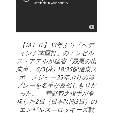
【ＭＬＢ】33年ぶり「ヘデ
ィング本塁打」のエンゼル
ス・アデルが猛省「最悪の出
来事」 6/3(水) 18:35配信東ス
ポ メジャー33年ぶりの珍
プレーを名手が反省しきりだ
った。 菅野智之投手が登
板した2日（日本時間3日）の
エンゼルス―ロッキーズ戦