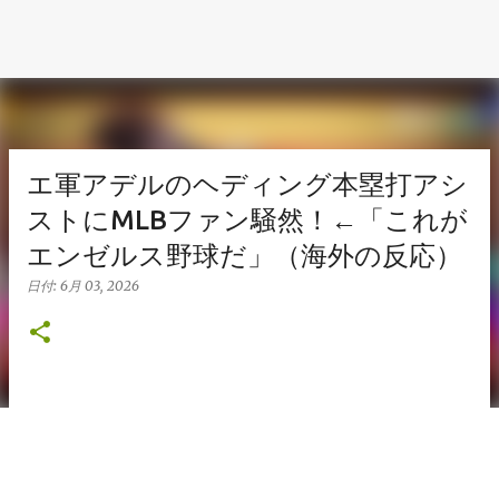
エ軍アデルのヘディング本塁打アシ
ストにMLBファン騒然！←「これが
エンゼルス野球だ」（海外の反応）
日付:
6月 03, 2026