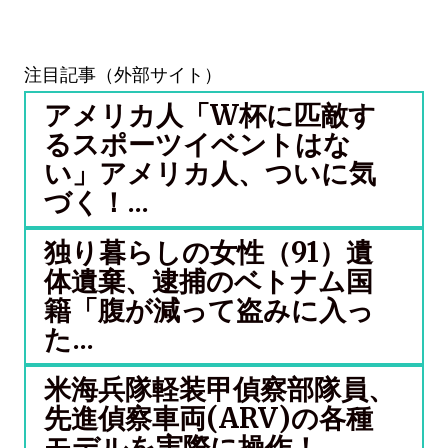
注目記事（外部サイト）
アメリカ人「W杯に匹敵す
るスポーツイベントはな
い」アメリカ人、ついに気
づく！...
独り暮らしの女性（91）遺
体遺棄、逮捕のベトナム国
籍「腹が減って盗みに入っ
た...
米海兵隊軽装甲偵察部隊員、
先進偵察車両(ARV)の各種
モデルを実際に操作！