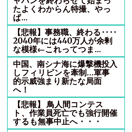
ャバンを終わらせて始まっ
たよくわからん特撮、やっ
ぱ...
【悲報】事務職、終わる‥‥
2040年には440万人が余剰
な模様←これってつま...
中国、南シナ海に爆撃機投入
しフィリピンを牽制…軍事
的示威強まり新たな局面
へ！
【悲報】 鳥人間コンテス
ト、作業員死亡でも強行開催
するも無事中止へ・・・