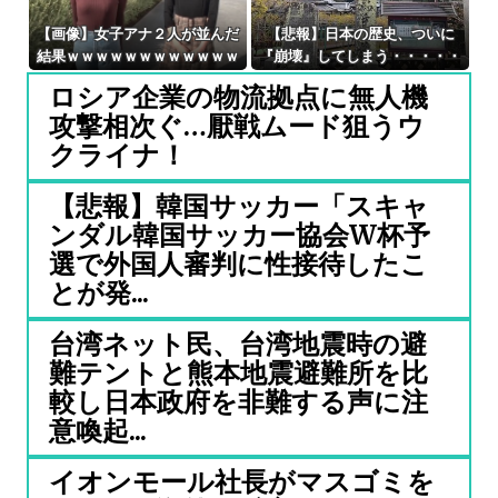
【画像】女子アナ２人が並んだ
【悲報】日本の歴史、ついに
結果ｗｗｗｗｗｗｗｗｗｗｗｗ
『崩壊』してしまう・・・・・
ｗｗｗｗｗｗｗｗｗｗｗｗｗｗ
ロシア企業の物流拠点に無人機
ｗｗｗｗ 【Pickup0607201
攻撃相次ぐ…厭戦ムード狙うウ
4】
クライナ！
【悲報】韓国サッカー「スキャ
ンダル韓国サッカー協会W杯予
選で外国人審判に性接待したこ
とが発...
台湾ネット民、台湾地震時の避
難テントと熊本地震避難所を比
較し日本政府を非難する声に注
意喚起...
イオンモール社長がマスゴミを