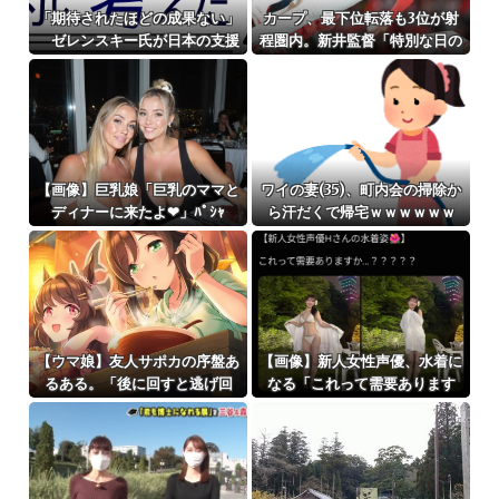
「期待されたほどの成果ない」
カープ、最下位転落も3位が射
ゼレンスキー氏が日本の支援
程圏内。新井監督「特別な日の
に不満を表明
試合だったので負けて悔しい」
【反省会】
【画像】巨乳娘「巨乳のママと
ワイの妻(35)、町内会の掃除か
ディナーに来たよ❤」ﾊﾟｼｬ
ら汗だくで帰宅ｗｗｗｗｗｗ
【ウマ娘】友人サポカの序盤あ
【画像】新人女性声優、水着に
るある。「後に回すと逃げ回
なる「これって需要あります
る」
か？」