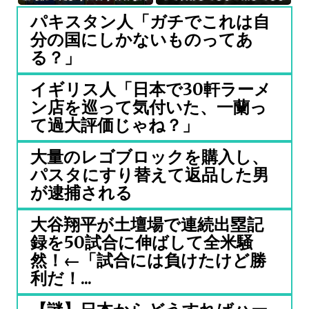
なん？」
った』トムラウシ山で登山中の
パキスタン人「ガチでこれは自
女子高校生が熊除けスプレー浴
分の国にしかないものってあ
びる…道警ヘリで救助…意識あ
り…学校行事で入山
る？」
イギリス人「日本で30軒ラーメ
ン店を巡って気付いた、一蘭っ
て過大評価じゃね？」
大量のレゴブロックを購入し、
パスタにすり替えて返品した男
が逮捕される
大谷翔平が土壇場で連続出塁記
録を50試合に伸ばして全米騒
然！←「試合には負けたけど勝
利だ！...