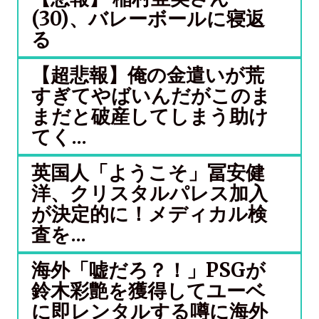
(30)、バレーボールに寝返
る
【超悲報】俺の金遣いが荒
すぎてやばいんだがこのま
まだと破産してしまう助け
てく...
英国人「ようこそ」冨安健
洋、クリスタルパレス加入
が決定的に！メディカル検
査を...
海外「嘘だろ？！」PSGが
鈴木彩艶を獲得してユーベ
に即レンタルする噂に海外