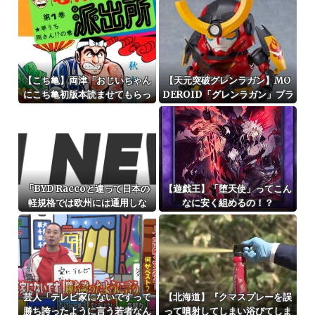
w』、『放射能は炎で燃え尽き
ってあるんだっけ？
ました！』
【こち亀】両津「おじいちゃん
【天元突破グレンラガン】MO
にこち亀初版本読ませてもらっ
DEROID「グレンラガン」プラ
てねー。内容は全く変わらない
モデル【再販予約開始】
から」→結果ｗｗｗ
「BYD Raccoと違って日本の
【遊戯王】「堕天使」ってこん
軽規格では欧州には通用しな
なに安く組めるの！？
い」と自動車系ライターが示
唆、だが速攻で反例を提示され
て即落ち二コマ状態に……
芸人「テレビ家にないですって
【北海道】『クマスプレーを誤
勝ち誇ったように言う若者なん
って噴射してしまい浴びてしま