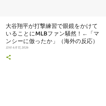
大谷翔平が打撃練習で眼鏡をかけて
いることにMLBファン騒然！←「マ
ンシーに倣ったか」（海外の反応）
日付:
6月 17, 2026