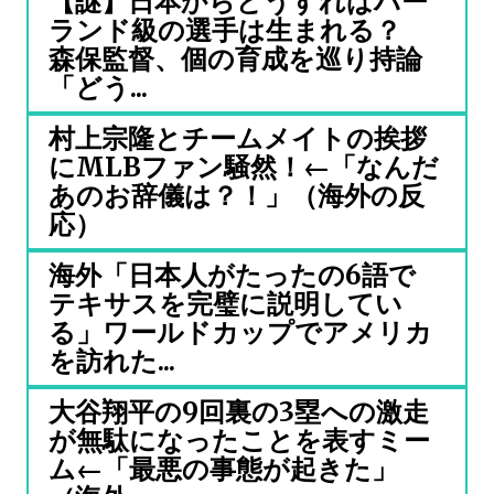
【謎】日本からどうすればハー
ランド級の選手は生まれる？
森保監督、個の育成を巡り持論
「どう...
村上宗隆とチームメイトの挨拶
にMLBファン騒然！←「なんだ
あのお辞儀は？！」（海外の反
応）
海外「日本人がたったの6語で
テキサスを完璧に説明してい
る」ワールドカップでアメリカ
を訪れた...
大谷翔平の9回裏の3塁への激走
が無駄になったことを表すミー
ム←「最悪の事態が起きた」