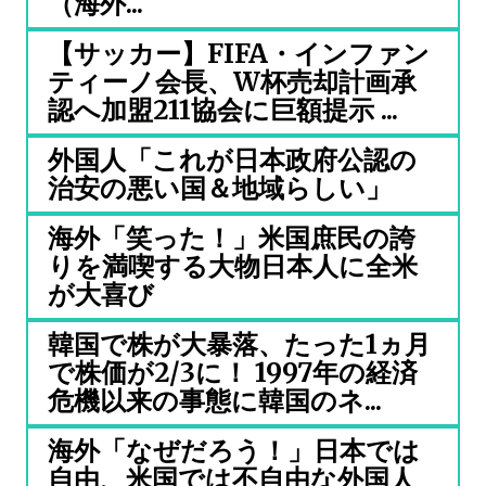
（海外...
【サッカー】FIFA・インファン
ティーノ会長、W杯売却計画承
認へ加盟211協会に巨額提示 ...
外国人「これが日本政府公認の
治安の悪い国＆地域らしい」
海外「笑った！」米国庶民の誇
りを満喫する大物日本人に全米
が大喜び
韓国で株が大暴落、たった1ヵ月
で株価が2/3に！ 1997年の経済
危機以来の事態に韓国のネ...
海外「なぜだろう！」日本では
自由、米国では不自由な外国人