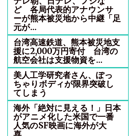
テレ朝、日テレ、フジな
ど 各局代表的アナウンサ
ーが熊本被災地から中継「足
元が...
台湾高速鉄道、熊本被災地支
援に2,000万円寄付 台湾の
航空会社は支援物資を...
美人工学研究者さん、ぽっ
ちゃりボディが限界突破し
てしまう
海外「絶対に見える！」日本
がアニメ化した米国で一番
人気のSF映画に海外が大
喜...