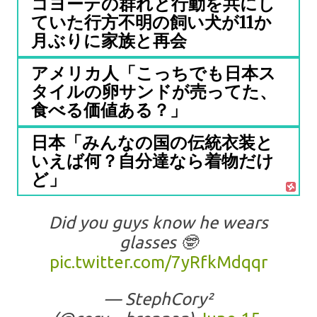
コヨーテの群れと行動を共にし
ていた行方不明の飼い犬が11か
月ぶりに家族と再会
アメリカ人「こっちでも日本ス
タイルの卵サンドが売ってた、
食べる価値ある？」
日本「みんなの国の伝統衣装と
いえば何？自分達なら着物だけ
ど」
Did you guys know he wears
glasses 🤓
pic.twitter.com/7yRfkMdqqr
— StephCory²