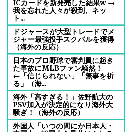
ICカードを新発売した結果w →
我を忘れた人々が殺到、ネッ
ト...
ドジャースが大型トレードでメ
ジャー最強投手スクバルを獲得
（海外の反応）
日本のプロ野球で審判員に起き
た事故にMLBファン騒然！
←「信じられない」「無事を祈
る」（海...
海外「高すぎる！」佐野航大の
PSV加入が決定的になり海外大
騒ぎ！（海外の反応）
外国人「いつの間にか日本人・