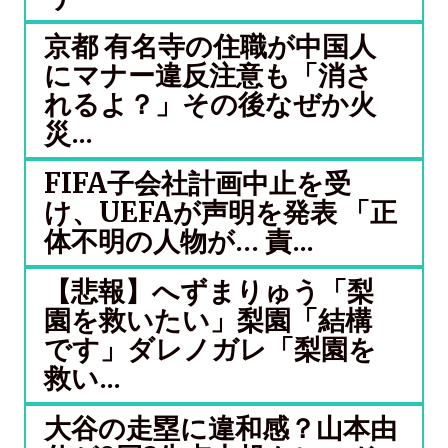
京都 有名寺の住職が中国人
にマナー違反注意も「消さ
れるよ？」その後なぜか火
災...
FIFA子会社計画中止を受
け、UEFAが声明を発表 「正
体不明の人物が… 責...
【悲報】へずまりゅう「梨
園を救いたい」梨園「結構
です」ダレノガレ「梨園を
救い...
大谷の走塁に違和感？山本由