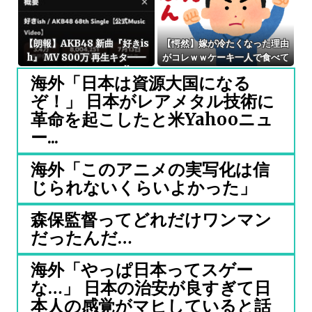
【朗報】AKB48 新曲『好きis
【愕然】嫁が冷たくなった理由
h』 MV 800万 再生キタ━━
がコレｗｗケーキ一人で食べて
(((ﾟ∀ﾟ)))━━━━━!!
みじめって言われてた・・・
海外「日本は資源大国になる
ぞ！」 日本がレアメタル技術に
革命を起こしたと米Yahooニュ
ー...
海外「このアニメの実写化は信
じられないくらいよかった」
森保監督ってどれだけワンマン
だったんだ…
海外「やっぱ日本ってスゲー
な…」 日本の治安が良すぎて日
本人の感覚がマヒしていると話