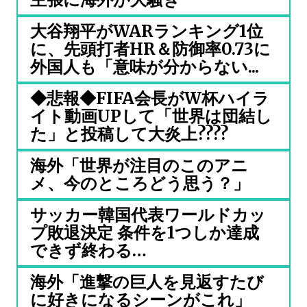
大谷翔平がWARランキング1位
に、先頭打者HR＆防御率0.73に
外国人も「意味が分からない...
◆悲報◆FIFA会長がW杯ハイラ
イト動画UPして「世界は団結し
た」と投稿して大炎上????
海外「世界が注目のこのアニ
メ、今のところどう思う？」
サッカー韓国代表ワールドカッ
プ敗退決定 条件を1つしか達成
できず終わる…
海外「進撃の巨人を見返すたび
に好きになるシーンがこれ」