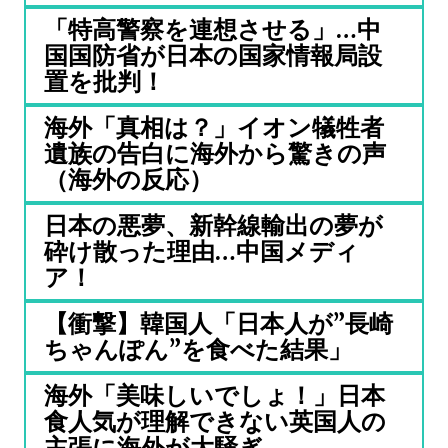
「特高警察を連想させる」…中
国国防省が日本の国家情報局設
置を批判！
海外「真相は？」イオン犠牲者
遺族の告白に海外から驚きの声
（海外の反応）
日本の悪夢、新幹線輸出の夢が
砕け散った理由…中国メディ
ア！
【衝撃】韓国人「日本人が”長崎
ちゃんぽん”を食べた結果」
海外「美味しいでしょ！」日本
食人気が理解できない英国人の
主張に海外が大騒ぎ