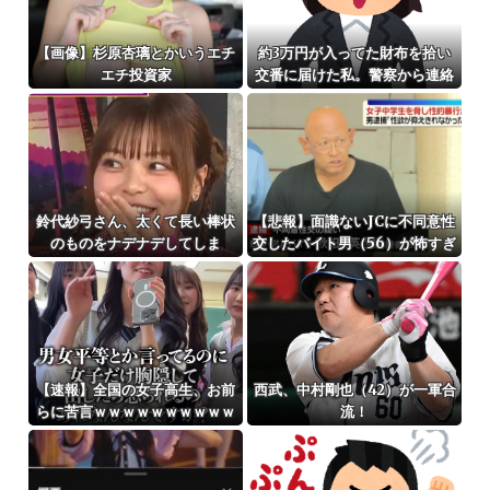
【画像】杉原杏璃とかいうエチ
約3万円が入ってた財布を拾い
エチ投資家
交番に届けた私。警察から連絡
が入りその金が私のものになっ
た結果...
鈴代紗弓さん、太くて長い棒状
【悲報】面識ないJCに不同意性
のものをナデナデしてしま
交したバイト男（56）が怖すぎ
う・・・
る 千葉県（※画像あり）
【速報】全国の女子高生、お前
西武、中村剛也（42）が一軍合
らに苦言ｗｗｗｗｗｗｗｗｗｗ
流！