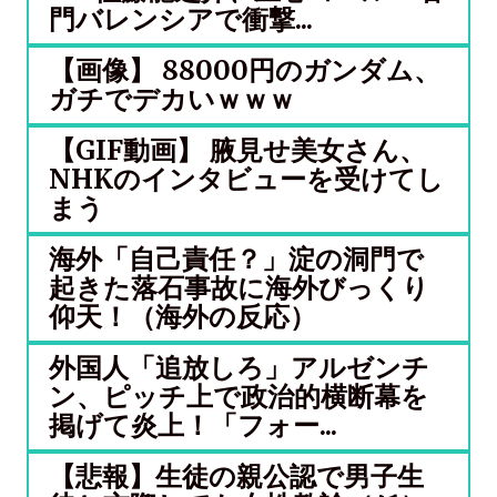
門バレンシアで衝撃...
【画像】 88000円のガンダム、
ガチでデカいｗｗｗ
【GIF動画】 腋見せ美女さん、
NHKのインタビューを受けてし
まう
海外「自己責任？」淀の洞門で
起きた落石事故に海外びっくり
仰天！（海外の反応）
外国人「追放しろ」アルゼンチ
ン、ピッチ上で政治的横断幕を
掲げて炎上！「フォー...
【悲報】生徒の親公認で男子生