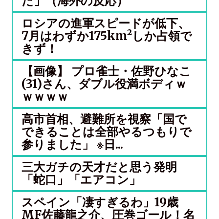
だ」（海外の反応）
ロシアの進軍スピードが低下、
7月はわずか175km²しか占領で
きず！
【画像】 プロ雀士・佐野ひなこ
(31)さん、ダブル役満ボディｗ
ｗｗｗｗ
高市首相、避難所を視察「国で
できることは全部やるつもりで
参りました」 ※日...
三大ガチの天才だと思う発明
「蛇口」「エアコン」
スペイン「凄すぎるわ」19歳
MF佐藤龍之介、圧巻ゴール！名