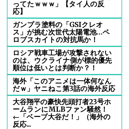
ってたｗｗｗ」【タイ人の反
応】
ガンプラ塗料の「GSIクレオ
ス」が挑む次世代太陽電池…ペ
ロブスカイトの対抗馬か！
ロシア戦車工場が攻撃されない
のは、ウクライナ側が標的優先
順位は低いとは判断か？！
海外「このアニメは一体何なん
だｗ」ヤニねこ第3話の海外反応
大谷翔平の豪快先頭打者23号ホ
ームランにMLBファン騒然！
←「ベーブ大谷だ！」（海外の
反応...