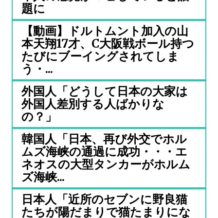
題に
【動画】ドルトムント加入の山
本天翔17才、C大阪戦ボール持つ
たびにブーイングされてしま
う・...
外国人「どうして日本の大家は
外国人差別する人ばかりな
の？」
韓国人「日本、再び外交でホル
ムズ海峡の通過に成功・・・エ
ネオスの大型タンカーがホルム
ズ海峡...
日本人「近所のセブンに野良猫
たちが陽だまりで猫たまりにな