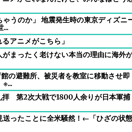
ちゃうのか」 地震発生時の東京ディズニ
..
れるアニメがこちら」
人がまったく老けない本当の理由に海外
育館の避難所、被災者を教室に移動させ即
...
拝 第2次大戦で1800人余りが日本軍捕
見送ったことに全米騒然！←「ひざの状