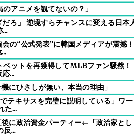
高のアニメを観てないの？」
ぎだろ」 逆境すらチャンスに変える日本
..
会の“公式発表”に韓国メディアが震撼！
..
トベットを再獲得してMLBファン騒然！
...
号機にひさしが無い、本当の理由」
語でテキサスを完璧に説明している」ワー
...
直後に政治資金パーティー←「政治家とし
...