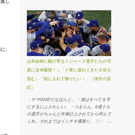
ールドシリーズ・第7戦、ブルージェイズ
見逃し
4―5ドジャース」（1日、トロント） ドジ
ャースが延長十一回にスミスの勝ち越し本塁
打で球団史上初、MLB25年ぶりのワールド
シリーズ連覇を果たした。第6戦勝利投手の
山本由伸投手が九回途中から登板し、1死満
塁のピンチを切り抜けるなど、3回を無失点
間に、
に抑えてシリーズ3勝目を挙げた。「1番・投
手兼指名打者」で先発出場した大谷翔平投手
山本由伸に駆け寄るドジャース選手たちの写
は三回に決勝3ランを被弾し、マウンドで両
真に全米騒然！←「ド軍に連れてきた大谷を
手を膝につきうなだれKO。打者としては第3
恨む」「額に入れて飾りたい！」（海外の反
戦以来のマルチ安打をマークするなど5打数
2安打1四球だった。 ・連覇だぜベイビー。
応）
・最高すぎる、伝説的だ。 ・ははは、ざま
・ヤマGOATだなほんと。 ・彼はすべてを手
あみろトロント！マリナーズファンとして感
にするにふさわしい。 ・つまらん。6億ドル
謝する。 ・よおおおお！泣きそうだ。カー
の選手がちゃんと年俸計上されてから呼んで
ショーのために嬉しすぎる。 ・よっしゃあ
くれ。それまではインチキ優勝だ。 注目記
あああ！MVPはヤマだ！ 注目記事（外部サ
事（外部サイト） ・この男がドジャースを
イト） ・デーブ・ロバーツの悪口はもう言