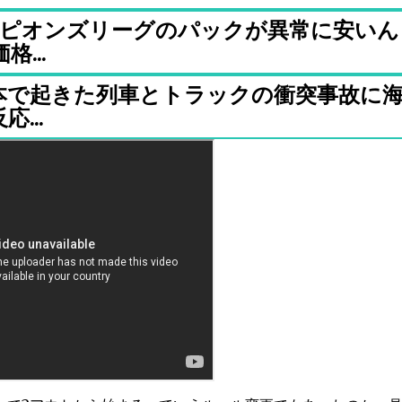
ンピオンズリーグのパックが異常に安いん
...
本で起きた列車とトラックの衝突事故に
...