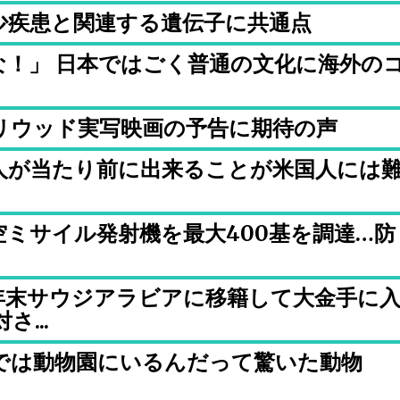
少疾患と関連する遺伝子に共通点
な！」 日本ではごく普通の文化に海外の
リウッド実写映画の予告に期待の声
人が当たり前に出来ることが米国人には
ミサイル発射機を最大400基を調達…防
年末サウジアラビアに移籍して大金手に
...
では動物園にいるんだって驚いた動物