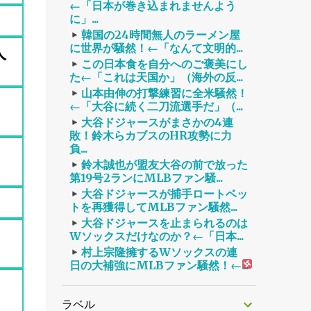
←「日本が巻き込まれませんよう
に」...
韓国の24時間無人のラーメン屋
に世界が騒然！←「なんて文明的...
人
この日本食を自分へのご褒美にし
た←「これは天国か」（海外の反...
山本由伸の打撃練習に全米騒然！
←「大谷に続く二刀流選手だ」（...
大谷ドジャースがまさかの4連
敗！鈴木らカブスのHR攻勢に力
負...
鈴木誠也が盟友大谷の前で放った
第19号2ランにMLBファン騒...
大谷ドジャースが捕手ロートベッ
トを再獲得してMLBファン騒然...
大谷ドジャースを止まられるのは
Wソックスだけなのか？←「日本...
村上宗隆擁するWソックスの連
日の大補強にMLBファン騒然！←...
ラベル