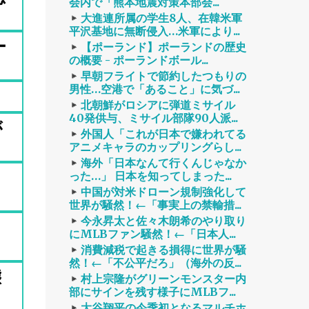
会内で「熊本地震対策本部会...
大進連所属の学生8人、在韓米軍
平沢基地に無断侵入…米軍により...
ー
【ポーランド】ポーランドの歴史
の概要 - ポーランドボール...
早朝フライトで節約したつもりの
男性…空港で「あること」に気づ...
北朝鮮がロシアに弾道ミサイル
40発供与、ミサイル部隊90人派...
が
外国人「これが日本で嫌われてる
アニメキャラのカップリングらし...
海外「日本なんて行くんじゃなか
った…」 日本を知ってしまった...
中国が対米ドローン規制強化して
世界が騒然！←「事実上の禁輸措...
今永昇太と佐々木朗希のやり取り
にMLBファン騒然！←「日本人...
消費減税で起きる損得に世界が騒
然！←「不公平だろ」（海外の反...
態
村上宗隆がグリーンモンスター内
部にサインを残す様子にMLBフ...
大谷翔平の今季初となるマルチホ