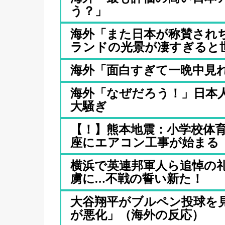
う？」
海外「また日本が称賛され
ランドの光景が凄すぎると世.
海外「面白すぎて一晩中見
海外「なぜだろう！」日本
大騒ぎ
【！】熊本地震：小学校体
座にエアコン工事が始まる ※
横浜で英連邦軍人ら追悼の礼
虜に…不戦の誓い新た！
大谷翔平がブルペン投球を
が悪化」（海外の反応）