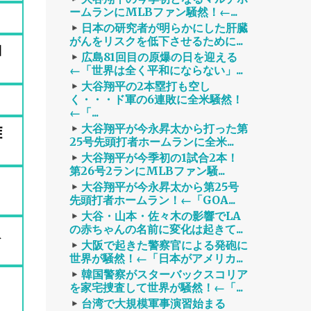
ームランにMLBファン騒然！←...
日本の研究者が明らかにした肝臓
がんをリスクを低下させるために...
コ
広島81回目の原爆の日を迎える
←「世界は全く平和にならない」...
大谷翔平の2本塁打も空し
く・・・ド軍の6連敗に全米騒然！
←「...
難
大谷翔平が今永昇太から打った第
25号先頭打者ホームランに全米...
大谷翔平が今季初の1試合2本！
第26号2ランにMLBファン騒...
大谷翔平が今永昇太から第25号
先頭打者ホームラン！←「GOA...
大谷・山本・佐々木の影響でLA
入
の赤ちゃんの名前に変化は起きて...
大阪で起きた警察官による発砲に
世界が騒然！←「日本がアメリカ...
韓国警察がスターバックスコリア
を家宅捜査して世界が騒然！←「...
台湾で大規模軍事演習始まる