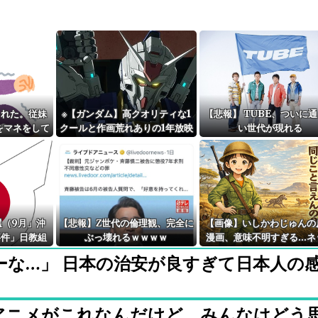
された。従妹
※【ガンダム】高クオリティな1
【悲報】 TUBE、ついに
画をマネをして
クールと作画荒れありの1年放映
い世代が現れる
」をしてお
ならどっちがいい？
選（9月」沖
【悲報】Z世代の倫理観、完全に
【画像】いしかわじゅんの
事件」日教組
ぶっ壊れるｗｗｗｗ
漫画、意味不明すぎる…ネ
社民系」日本
「量産型左翼の最底辺みた
ーな…」 日本の治安が良すぎて日本人の
対立状態（内
テンプレ左翼カルト陰謀妄
員会「同志社
画しか描けなくなってる
」→
アニメがこれなんだけど、みんなはどう