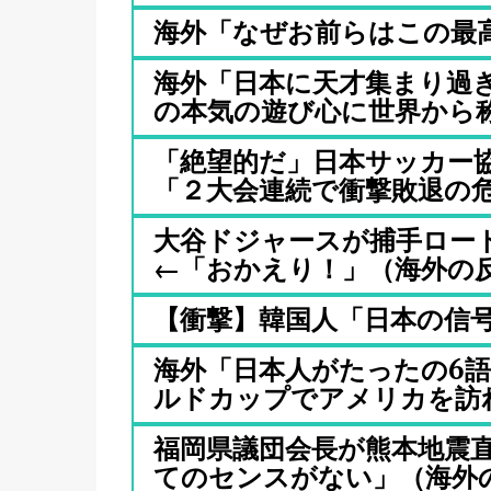
海外「なぜお前らはこの最
海外「日本に天才集まり過
の本気の遊び心に世界から称.
「絶望的だ」日本サッカー協
「２大会連続で衝撃敗退の危.
大谷ドジャースが捕手ロー
←「おかえり！」（海外の反応
【衝撃】韓国人「日本の信
海外「日本人がたったの6
ルドカップでアメリカを訪れた
福岡県議団会長が熊本地震
てのセンスがない」（海外の反