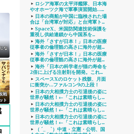
ロシア海軍の太平洋艦隊、日本海
やオホーツク海で軍事演習開始…...
日本の商船が中国に臨検された場
合は「台湾軍が対応」と台湾軍ト...
SpaceX、米国防関連技術保護を
重視し供給連鎖から中国系を...
海外「さすが日本！」日本の医療
従事者の倫理観の高さに海外が超...
通じな
海外「さすが日本！」日本の医療
従事者の倫理観の高さに海外が超...
海外「日本の科学者が猫の寿命を
2倍に上げる注射剤を開発。これ...
スペースXのロケット残骸、月面
に衝突か…ファルコン9の上段！
日本の大相撲力士の引退後の姿に
反戦
世界が騒然！←「これは素晴らし...
ット
日本の大相撲力士の引退後の姿に
いな
感
世界が騒然！←「これは素晴らし...
想漫
日本の大相撲力士の引退後の姿に
」
世界が騒然！←「これは素晴らし...
（ ´_ゝ`）中道・立憲・公明、国
思