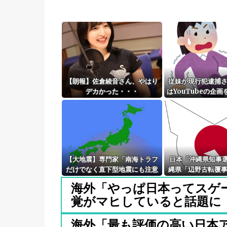
【朗報】佐倉綾音さん、やはり
従妹が現行犯逮捕
デカかった・・・
はYouTubeの企
「別れさせごっこ
り...
【大地震】専門家「南海トラフ
日本「沖縄県知事
だけでなく直下型地震にも注意
縄県「辺野古転覆
を」…中部各地に危険度「Sラン
「同志社批判！（
海外「やっぱ日本ってスゲ
ク」断層帯
「日教組と全教は
覚がマヒしていると話題に
ｹﾞﾊﾞ」特別調査委
に猛省促す
海外「最も評価の高い日本