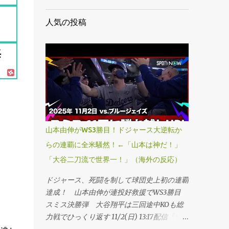
人気の投稿
海
山本由伸がWS3勝目！ドジャース大逆転か
らの連覇に全米騒然！←「山本は神だ！」
「大谷二刀流で世界一！」（海外の反応）
ドジャース、死闘を制して球団史上初の連覇
達成！ 山本由伸が連投好救援でWS3勝目
スミス決勝弾 大谷翔平は三回途中KOも総
力戦でひっくり返す 11/2(日) 13:17配信「ワ