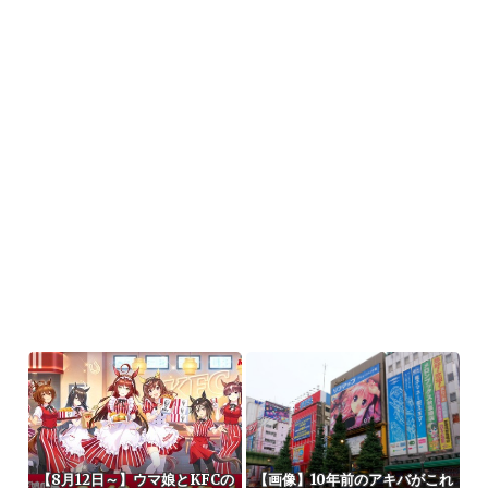
【8月12日～】ウマ娘とKFCの
【画像】10年前のアキバがこれ