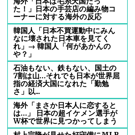
海外「日本は毛糸天国だっ
た！」日本の手芸店の編み物コ
ーナーに対する海外の反応
韓国人「日本不買運動中にみん
なに壊された日本車を見てく
れ」→ 韓国人「何があかんの
や？」
石油もない、鉄もない、国土の
7割は山…それでも日本が世界屈
指の経済大国になれた「勤勉
さ」以...
海外「まさか日本人に恋すると
は…」 日本の超イケメン選手が
W杯で世界に見つかってしまう
村上宗隆が見せた好守備にMLB