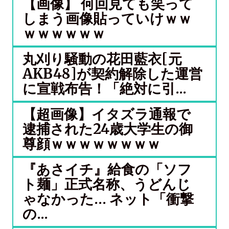
【画像】 何回見ても笑って
しまう画像貼っていけｗｗ
ｗｗｗｗｗｗ
丸刈り騒動の花田藍衣[元
AKB48]が契約解除した運営
に宣戦布告！「絶対に引...
【超画像】イタズラ通報で
逮捕された24歳大学生の御
尊顔ｗｗｗｗｗｗｗｗ
『あさイチ』給食の「ソフ
ト麺」正式名称、うどんじ
ゃなかった… ネット「衝撃
の...