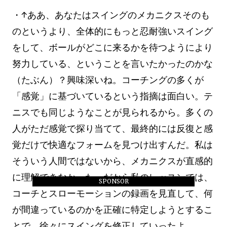
・↑ああ、あなたはスイングのメカニクスそのも
のというより、全体的にもっと忍耐強いスイング
をして、ボールがどこに来るかを待つようにより
努力している、ということを言いたかったのかな
（たぶん）？興味深いね。コーチングの多くが
「感覚」に基づいているという指摘は面白い。テ
ニスでも同じようなことが見られるから。多くの
人がただ感覚で探り当てて、最終的には反復と感
覚だけで快適なフォームを見つけ出すんだ。私は
そういう人間ではないから、メカニクスが直感的
に理解できなかった。だから私のレッスンでは、
SPONSOR
コーチとスローモーションの録画を見直して、何
が間違っているのかを正確に特定しようとするこ
とで、徐々にスイングを修正していったよ。