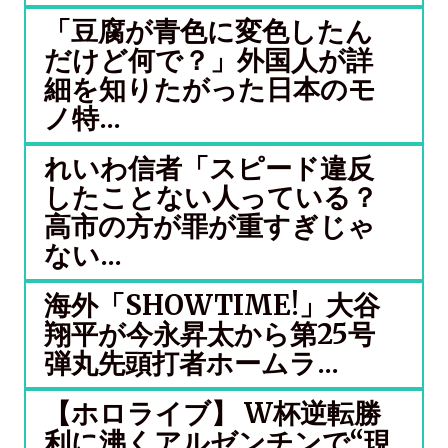
「豆腐が青色に変色したん
だけど何で？」外国人が詳
細を知りたがった日本のモ
ノ特...
れいわ信者「スピード違反
したことない人っている？
高市の方が罪が重すぎじゃ
ない...
海外「SHOWTIME!」大谷
翔平が今永昇太から第25号
弾丸先頭打者ホームラ...
【ホロライブ】 W杯逆転勝
利に沸くアルゼンチンで“現