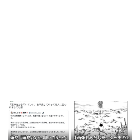
蓮舫「蓮舫だから叩いて良いと
【画像】あだち充、タッチの上