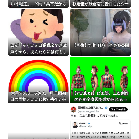
いう報道」 X民「高市だから
杉達也が浅倉南に告白したシー
叩いて良いをやってるのがお前
ンを完全再現wwwwwww
だろ」
母が「そういえば退職金でお墓
【画像】tuki.(17)、全身を公開
買うから、あんたらには何もし
てやれんわ」と言う。いや別に
何もしてもらわんでいいのだ
が、お墓？と聞くと「お母さん
が一人で入る墓よ」
大手Vグループさん、甲子園初
【VTuber】ピエ郎、二次創作
日の同接といいね数が去年から
のため全身図を求められる→
謎の暴落……
「いつから俺に下半身があると
錯覚していた…？」