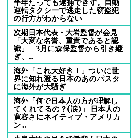
半年たっても逮捕できず。自動
運転タクシーで逃走した窃盗犯
の行方がわからない
次期日本代表・大岩監督が会見
「大変な名誉、重責であると認
識」 3月に森保監督から引き継
ぎ、...
海外「これ大好き！」ついに世
界に知れ渡る日本のあのパスタ
に海外が大騒ぎ
海外「何で日本人の方が理解し
てくれてるの？(涙)」 日本人の
寛容さにネイティブ・アメリカ
ン...