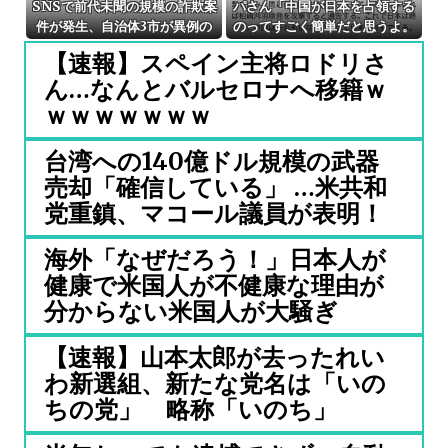
SNSで前代未聞の規模の詐欺案
パさん「中国が日本を占領する
件が発生、自治体3市が異例の
のってすごく簡単だと思うよ。
声明を発表して事実関係を全否
西日本の原発にミサイルを撃ち
【速報】スペイン主将ロドリさ
定
込めばいい」
ん…なんとバルセロナへ移籍ｗ
ｗｗｗｗｗｗｗ
台湾への140億ドル規模の武器
売却「確信している」 …米共和
党重鎮、マコール議員が表明！
海外「なぜだろう！」日本人が
健康で米国人が不健康な理由が
分からない米国人が大騒ぎ
【速報】山本太郎が去ったれい
わ新選組、新たな党名は「いの
ちの党」 略称「いのち」