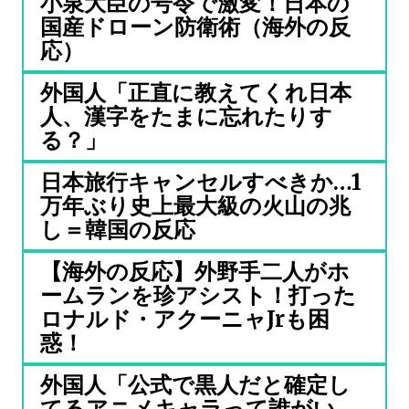
小泉大臣の号令で激変！日本の
国産ドローン防衛術（海外の反
応）
外国人「正直に教えてくれ日本
人、漢字をたまに忘れたりす
る？」
日本旅行キャンセルすべきか…1
万年ぶり史上最大級の火山の兆
し＝韓国の反応
【海外の反応】外野手二人がホ
ームランを珍アシスト！打った
ロナルド・アクーニャJrも困
惑！
外国人「公式で黒人だと確定し
てるアニメキャラって誰がい