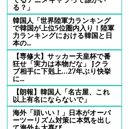
る？」
韓国人「世界陸軍力ランキング
で韓国が上位5位圏内入り！陸軍
力ランキングにおける韓国と日
本の...
【専修大】サッカー天皇杯で番
狂せ「実力は本物だな」 Jクラ
ブ相手に下剋上…27年ぶり快挙
に...
【朗報】韓国人「名古屋、これ
以上有名にならないで」
海外「頭いい！」日本がオーバ
ーツーリズム対策に本気を出し
て海外も大喜び