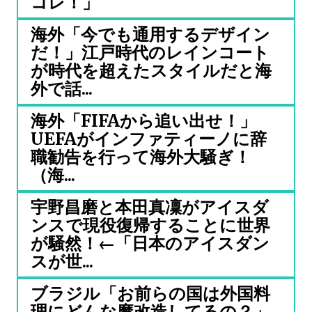
コレ！」
海外「今でも通用するデザイン
だ！」江戸時代のレインコート
が時代を超えたスタイルだと海
外で話...
海外「FIFAから追い出せ！」
UEFAがインファティーノに辞
職勧告を行って海外大騒ぎ！
（海...
宇野昌磨と本田真凜がアイスダ
ンスで現役復帰することに世界
が騒然！←「日本のアイスダン
スが世...
ブラジル「お前らの国は外国料
理にどんな魔改造してるの？」