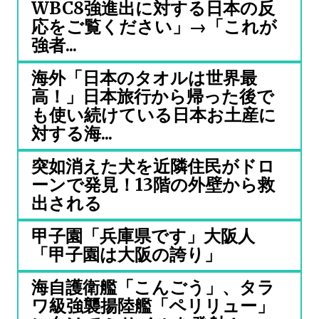
WBC8強進出に対する日本の反
応をご覧ください」→「これが
強者...
海外「日本のタオルは世界最
高！」日本旅行から帰った後で
も使い続けている日本お土産に
対する海...
突如消えた犬を近隣住民がドロ
ーンで発見！13階の外壁から救
出される
甲子園「兵庫県です」大阪人
「甲子園は大阪の誇り」
海自護衛艦「こんごう」、タラ
ワ級強襲揚陸艦「ペリリュー」