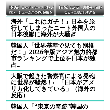
【NBA】ニック・ナースもレブ
【画像】乃木坂・川﨑桜、細身
ロン・ジェームズのPG起用を
なビキニ姿がHすぎる
示唆か
海外「これはガチ！」日本を旅
行してしまったニート外国人の
日本後鬱に海外が大騒ぎ
韓国人「世界基準で見ても別格
だ！」2026年版アジア魅力的都
市ランキングで上位を日本が独
占...
大阪で起きた警察官による発砲
に世界が騒然！←「日本がアメ
リカ化してきている」（海外の
反応）
韓国人「“東京の奇跡”韓国の