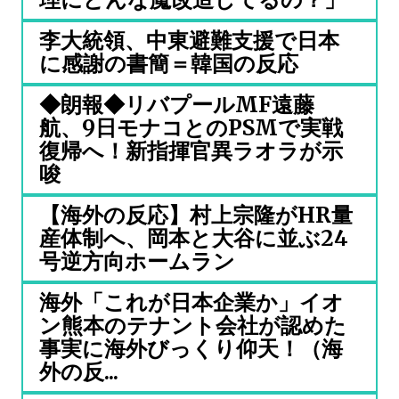
李大統領、中東避難支援で日本
に感謝の書簡＝韓国の反応
◆朗報◆リバプールMF遠藤
航、9日モナコとのPSMで実戦
復帰へ！新指揮官異ラオラが示
唆
【海外の反応】村上宗隆がHR量
産体制へ、岡本と大谷に並ぶ24
号逆方向ホームラン
海外「これが日本企業か」イオ
ン熊本のテナント会社が認めた
事実に海外びっくり仰天！（海
外の反...