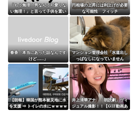
「もう無理！男なんて可愛くな
円相場の上昇には利上げが必要
い無理！」と言って子供を置い
な可能性 フィッチ
て出て行った息子嫁
春香「本当にあった話なんです
マンション管理会社「水道出し
けど……」
っぱなしになっていません
か？」俺「猫が飲むように常時
出してますよ」⇒結果ｗ
【朗報】韓国が熊本被災地に水
井上清華アナ 「朗読劇」ヴィ
を支援 ⇒ トイレの水にｗｗｗｗ
ジュアル撮影！！【GIF動画あ
ｗｗｗ
り】