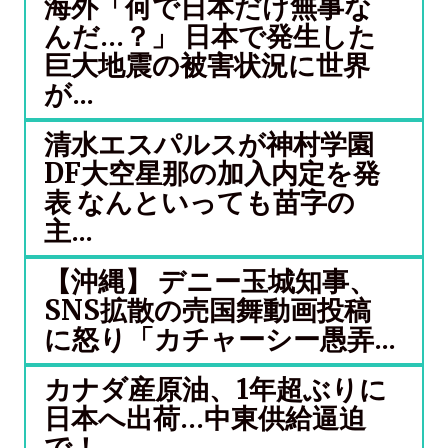
海外「何で日本だけ無事な
んだ…？」 日本で発生した
巨大地震の被害状況に世界
が...
清水エスパルスが神村学園
DF大空星那の加入内定を発
表 なんといっても苗字の
主...
【沖縄】 デニー玉城知事、
SNS拡散の売国舞動画投稿
に怒り「カチャーシー愚弄...
カナダ産原油、1年超ぶりに
日本へ出荷…中東供給逼迫
で！