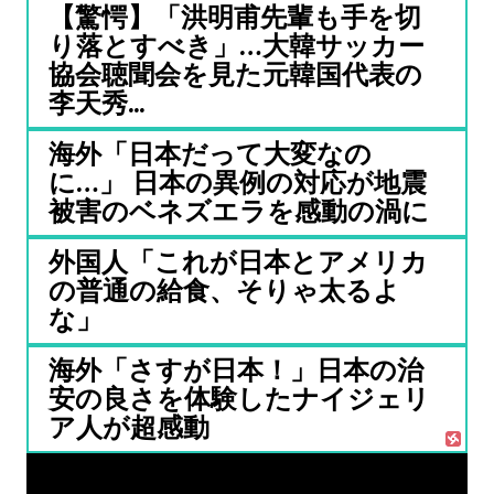
【驚愕】「洪明甫先輩も手を切
り落とすべき」…大韓サッカー
協会聴聞会を見た元韓国代表の
李天秀...
海外「日本だって大変なの
に…」 日本の異例の対応が地震
被害のベネズエラを感動の渦に
外国人「これが日本とアメリカ
の普通の給食、そりゃ太るよ
な」
海外「さすが日本！」日本の治
安の良さを体験したナイジェリ
ア人が超感動