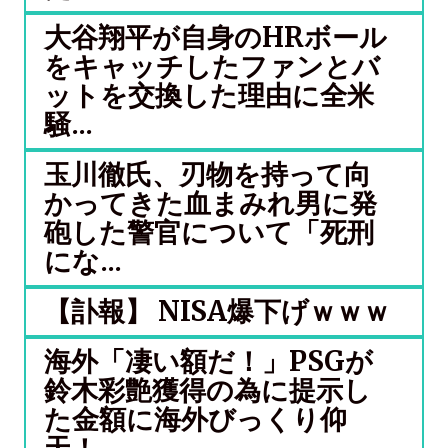
大谷翔平が自身のHRボール
をキャッチしたファンとバ
ットを交換した理由に全米
騒...
玉川徹氏、刃物を持って向
かってきた血まみれ男に発
砲した警官について「死刑
にな...
【訃報】 NISA爆下げｗｗｗ
海外「凄い額だ！」PSGが
鈴木彩艶獲得の為に提示し
た金額に海外びっくり仰