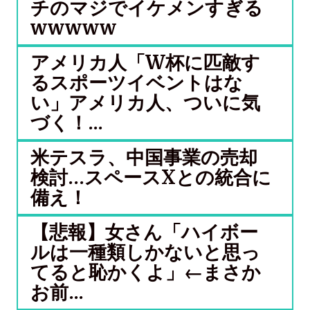
チのマジでイケメンすぎる
wwwww
アメリカ人「W杯に匹敵す
るスポーツイベントはな
い」アメリカ人、ついに気
づく！...
米テスラ、中国事業の売却
検討…スペースXとの統合に
備え！
【悲報】女さん「ハイボー
ルは一種類しかないと思っ
てると恥かくよ」←まさか
お前...