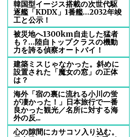
韓国型イージス搭載の次世代駆
逐艦「KDDX」1番艦…2032年竣
工と公示！
被災地へ1300km自走した猛者
も？…陸自トップクラスの機動
力を誇る偵察オートバイ！
建築ミスじゃなかった。斜めに
設置された「魔女の窓」の正体
は？
海外「宿の裏に流れる小川の蛍
が凄かった！」日本旅行で一番
良かった観光／名所に対する海
外の反...
心の隙間にカサコソ入り込む。