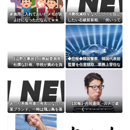
家族用に入れておいたメモが泥
消費税減税をなんとしても阻止
よけになっただなんてｗｗ
したい石破前首相、「何いって
んのこいつ」と有権者をドン引
きさせるよな屁理屈を……
【辺野古事故】日教組委員長
◆悲報◆韓国警察、韓国代表前
「杜撰な計画、学校が責めを負
監督を任意聴取…業務上背任な
うのは当然」としつつも、平和
どの容疑
教育の意義強調「うちの運動方
針は極めてバランス良い」
あっち系御用達で有名になった
【悲報】共同通信、ガチで逝
某ブランド、一時は飛ぶ鳥を落
く・・・・・・
とす勢いだったが今期の業績
は……