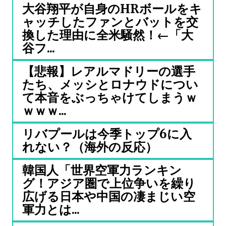
大谷翔平が自身のHRボールをキ
ャッチしたファンとバットを交
換した理由に全米騒然！←「大
谷フ...
【悲報】レアルマドリーの選手
たち、メッシとロナウドについ
て本音をぶっちゃけてしまうｗ
ｗｗｗ...
リバプールは今季トップ6に入
れない？（海外の反応）
韓国人「世界空軍力ランキン
グ！アジア圏で上位争いを繰り
広げる日本や中国の凄まじい空
軍力とは...