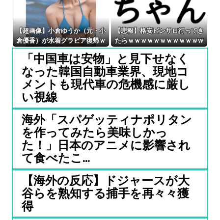
【超画像】小倉ゆうか（元・小
【悲報】格安ピンサロ行ってき
倉優香）が水着グラビア復帰ｗ
たらｗｗｗｗｗｗｗｗｗｗｗw
ｗｗｗｗ
www
「中国車は安物」と見下せなく
なった韓国自動車業界、現地コ
メントも現代車の危機感に厳し
い視線
海外「スパゲッティナポリタン
を作ってみたら美味しかっ
た！」日本のアニメに影響され
て食べたこ...
【海外の反応】ドジャースが大
谷らを熟知する捕手を再々々獲
得