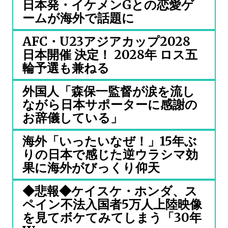
日本発・イケメンGとの恋愛ゲ
ームが海外で話題に
AFC・U23アジアカップ2028
日本開催 決定！ 2028年 ロス五
輪予選も兼ねる
外国人「森保一監督が涙を流し
ながら日本サポーターに感謝の
お辞儀している」
海外「いったいなぜ！」15年ぶ
りの日本で感じた逆ウラシマ効
果に海外がびっくり仰天
◆悲報◆ケイスケ・ホンダ、ス
ペイン不法入国者5万人上陸映像
を見てボケてみてしまう「30年