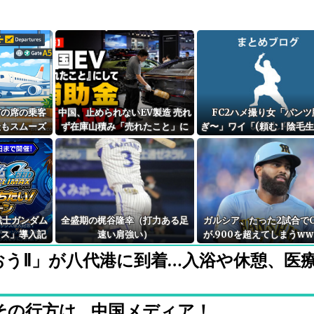
どの席の乗客
中国、止められないEV製造 売れ
FC2ハメ撮り女「パンツ
最もスムーズ
ず在庫山積み「売れたこと」に
ぎ〜」ワイ「(頼む！陰毛
シミュレーシ
して補助金を騙し取る事案を思
てくれ！)」
画
いつきが横行
戦士ガンダム
全盛期の梶谷隆幸（打力ある足
ガルシア、たった2試合でO
クス」導入記
速い肩強い）
が.900を超えてしまうw
ちたいキャン
wwwwww
おうⅡ」が八代港に到着…入浴や休憩、医
当たりやすい
ャンスか！？
その行方は…中国メディア！