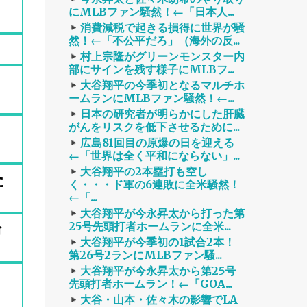
にMLBファン騒然！←「日本人...
消費減税で起きる損得に世界が騒
然！←「不公平だろ」（海外の反...
村上宗隆がグリーンモンスター内
部にサインを残す様子にMLBフ...
大谷翔平の今季初となるマルチホ
ームランにMLBファン騒然！←...
日本の研究者が明らかにした肝臓
がんをリスクを低下させるために...
広島81回目の原爆の日を迎える
←「世界は全く平和にならない」...
大谷翔平の2本塁打も空し
た
く・・・ド軍の6連敗に全米騒然！
←「...
大谷翔平が今永昇太から打った第
論
25号先頭打者ホームランに全米...
大谷翔平が今季初の1試合2本！
第26号2ランにMLBファン騒...
大谷翔平が今永昇太から第25号
先頭打者ホームラン！←「GOA...
大谷・山本・佐々木の影響でLA