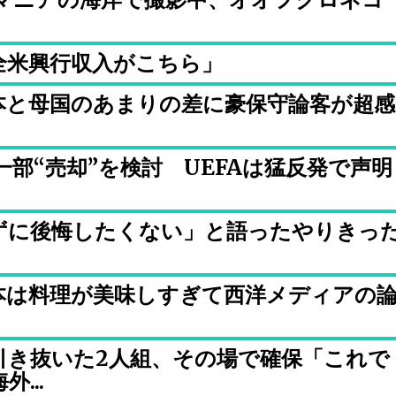
全米興行収入がこちら」
本と母国のあまりの差に豪保守論客が超感
一部“売却”を検討 UEFAは猛反発で声明
ずに後悔したくない」と語ったやりきっ
本は料理が美味しすぎて西洋メディアの
引き抜いた2人組、その場で確保「これで
...