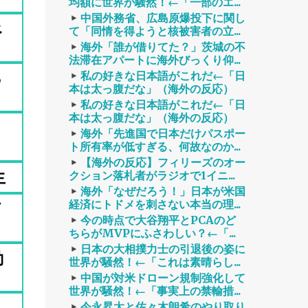
均額に世界が騒然！←「一部のエ...
中国外務省、広島原爆投下に関し
べ
て「同情を得ようと核被害者の立...
海外「誰が借りてた？」茨城の不
法滞在アパートに海外びっくり仰...
る
私の好きな日本語がこれだ←「日
本は太っ腹だな」（海外の反応）
私の好きな日本語がこれだ←「日
本は太っ腹だな」（海外の反応）
海外「先進国で日本だけパスポー
ト所有率が低すぎる、何故なのか...
【海外の反応】フィリーズのオー
生
クション落札者がラジオで1イニ...
海外「なぜだろう！」日本が米国
経済にトドメを刺さない本当の理...
び
今の時点で大谷翔平とPCAのど
ちらがMVPにふさわしい？←「...
日本の大相撲力士の引退後の姿に
動
世界が騒然！←「これは素晴らし...
中国が対米ドローン規制強化して
世界が騒然！←「事実上の禁輸措...
今永昇太と佐々木朗希のやり取り