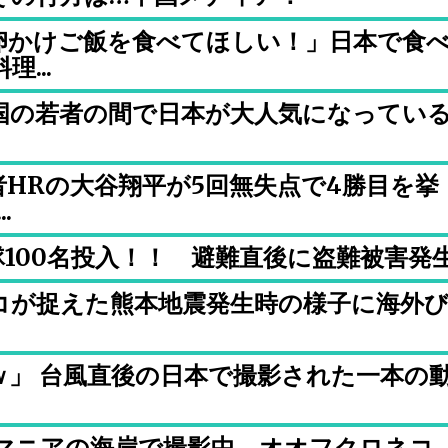
卵かけご飯を食べてほしい！」日本で食
...
国の若者の間で日本が大人気になってい
HRの大谷翔平が5回無失点で4勝目を挙
.
100名投入！！ 避難直後に盗難被害発
コが捉えた熊本地震発生時の様子に海外
）
ｗ」 台風直後の日本で撮影された一本の
マニアの海岸で撮影中、オオフクロネコ