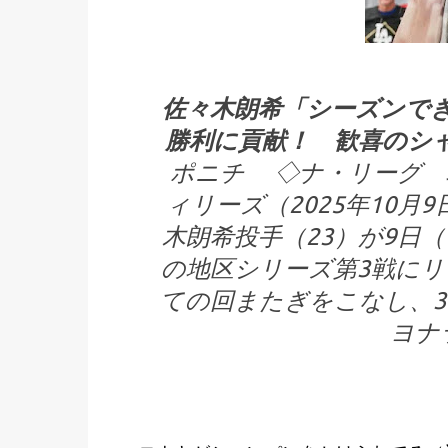
佐々木朗希「シーズンで
勝利に貢献！ 歓喜のシ
ポニチ ◇ナ・リーグ 
ィリーズ（2025年10
木朗希投手（23）が9日
の地区シリーズ第3戦に
ての回またぎをこなし、
ヨナ