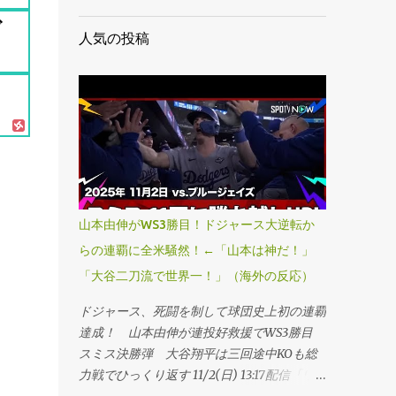
ゲ
人気の投稿
山本由伸がWS3勝目！ドジャース大逆転か
らの連覇に全米騒然！←「山本は神だ！」
「大谷二刀流で世界一！」（海外の反応）
ドジャース、死闘を制して球団史上初の連覇
達成！ 山本由伸が連投好救援でWS3勝目
スミス決勝弾 大谷翔平は三回途中KOも総
力戦でひっくり返す 11/2(日) 13:17配信「ワ