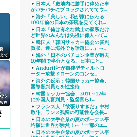
日本人「敷地内に勝手に停めた車
がバチバチにブロックされててウ...
海外「美しい」我が家に伝わる
100年前の日本の茶碗を見てくれ...
日本「俺は有名な武士の家系だけ
ど世界のみんなは先祖に偉人って...
韓国人「韓国サッカー協会の審判
買収、遂に海外でも話題に…」→...
脱
海外「日本のパチコン企業が過去
生えて
10年間で半分となる。日本にと...
Anduril社が自律型ティルトロ
ーター攻撃ドローンのコンセ...
海外の反応：韓国サッカー協会、
国際審判員らを性接待
韓国サッカー協会 2011～12年
PS
に外国人審判員・監督官ら1...
www
フランス人「欲張りすぎだ」中村
療
敬斗、ランス残留の可能性を会長...
日本の大手企業の夏のボーナス平
均額に世界が騒然！←「一部のエ...
日本の大手企業の夏のボーナス平