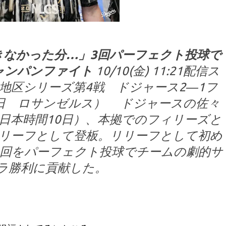
きなかった分…」3回パーフェクト投球で
ャンパンファイト
10/10(金) 11:21配信ス
地区シリーズ第4戦 ドジャース2―1フ
月9日 ロサンゼルス） ドジャースの佐々
（日本時間10日）、本拠でのフィリーズと
リリーフとして登板。リリーフとして初め
3回をパーフェクト投球でチームの劇的サ
ラ勝利に貢献した。