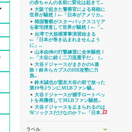
の赤ちゃんの名前に変化は起きて...
ン
大阪で起きた警察官による発砲に
世界が騒然！←「日本がアメリカ...
韓国警察がスターバックスコリア
を家宅捜査して世界が騒然！←「...
台湾で大規模軍事演習始まる
←「日本が巻き込まれませんよう
」
に」...
山本由伸の打撃練習に全米騒然！
を
←「大谷に続く二刀流選手だ」（...
大谷ドジャースがまさかの4連
敗！鈴木らカブスのHR攻勢に力
負...
鈴木誠也が盟友大谷の前で放った
第19号2ランにMLBファン騒...
大谷ドジャースが捕手ロートベッ
トを再獲得してMLBファン騒然...
大谷ドジャースを止まられるのは
Wソックスだけなのか？←「日本...
ラベル