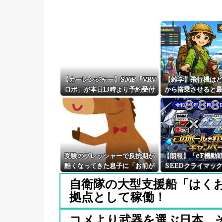
【カーレンジャー】SMP「VRV
【雑学】飛行機は
ロボ」が本日13時より予約受付
から搭乗させると
開始！！プレミアムバンダイ限
に出発できるかの
定で登場！！
ョン動
受験のプレッシャーで反抗期が
【朗報】「eF機動
酷くなってきた息子に「お前が
SEEDクライマッ
馬鹿なせいで俺も馬鹿なん
念、このホール打
自衛隊の大型支援船「はく
だ！」と掴みかかってきて蹴ら
ペーンが始まる。
拠点として稼働！
れた。
状況らしいのでチ
コメより武器を選ぶ日本、