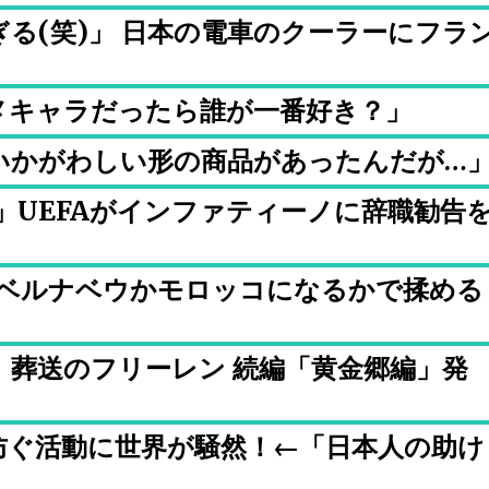
る(笑)」 日本の電車のクーラーにフラ
メキャラだったら誰が一番好き？」
いかがわしい形の商品があったんだが…
！」UEFAがインファティーノに辞職勧告
はベルナベウかモロッコになるかで揉める
」葬送のフリーレン 続編「黄金郷編」発
防ぐ活動に世界が騒然！←「日本人の助け
）