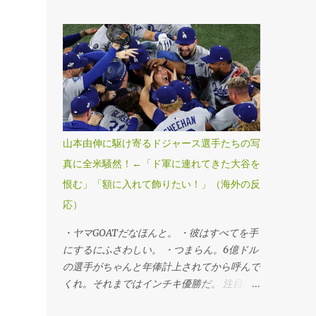
ールドシリーズ・第7戦、ブルージェイズ
4―5ドジャース」（1日、トロント） ドジ
ャースが延長十一回にスミスの勝ち越し本塁
打で球団史上初、MLB25年ぶりのワールド
シリーズ連覇を果たした。第6戦勝利投手の
山本由伸投手が九回途中から登板し、1死満
塁のピンチを切り抜けるなど、3回を無失点
に抑えてシリーズ3勝目を挙げた。「1番・投
手兼指名打者」で先発出場した大谷翔平投手
山本由伸に駆け寄るドジャース選手たちの写
は三回に決勝3ランを被弾し、マウンドで両
真に全米騒然！←「ド軍に連れてきた大谷を
手を膝につきうなだれKO。打者としては第3
恨む」「額に入れて飾りたい！」（海外の反
戦以来のマルチ安打をマークするなど5打数
2安打1四球だった。 ・連覇だぜベイビー。
応）
・最高すぎる、伝説的だ。 ・ははは、ざま
・ヤマGOATだなほんと。 ・彼はすべてを手
あみろトロント！マリナーズファンとして感
にするにふさわしい。 ・つまらん。6億ドル
謝する。 ・よおおおお！泣きそうだ。カー
の選手がちゃんと年俸計上されてから呼んで
ショーのために嬉しすぎる。 ・よっしゃあ
くれ。それまではインチキ優勝だ。 注目記
あああ！MVPはヤマだ！ 注目記事（外部サ
事（外部サイト） ・この男がドジャースを
イト） ・デーブ・ロバーツの悪口はもう言