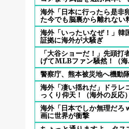
海外「日本に行ったら是非
た今でも脳裏から離れない料理
海外「いったいなぜ！」韓
証拠に海外が大騒ぎ
「大谷ショーだ！」先頭打者
げてMLBファン騒然！（海..
警察庁、熊本被災地へ機動隊
海外「凄い揺れだ」ドラレ
っくり仰天！（海外の反応
海外「日本でしか無理だろ
画に世界が衝撃
ちょっと通りますよ。タス