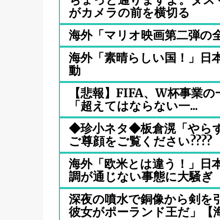
がカメラの前を横切る
海外「マリオ映画第二弾の
海外「素晴らしい国！」日
動
【悲報】FIFA、W杯事業の
「超えてはならない一...
◆珍小ネタ◆板倉滉「やら
ご尊顔をご覧ください????
海外「欧米とは違う！」日
調が通じない事態に大騒ぎ
深夜の噴水で銅像から剣を
彼女がポーランド王だ」【海外