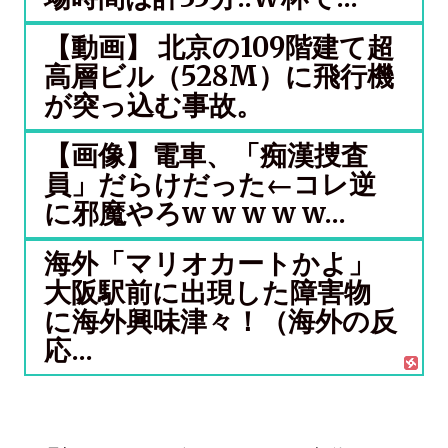
【動画】 北京の109階建て超
高層ビル（528M）に飛行機
が突っ込む事故。
【画像】電車、「痴漢捜査
員」だらけだった←コレ逆
に邪魔やろw w w w w...
海外「マリオカートかよ」
大阪駅前に出現した障害物
に海外興味津々！（海外の反
応...