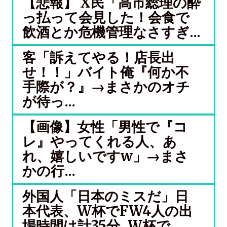
【悲報】 X民「高市総理の酔
っ払って会見した！会食で
飲酒とか危機管理なさすぎ...
客「訴えてやる！店長出
せ！！」バイト俺『何か不
手際が？』→まさかのオチ
が待っ...
【画像】女性「男性で『コ
レ』やってくれる人、あ
れ、嬉しいですw」→まさ
かの行...
外国人「日本のミスだ」日
本代表、W杯でFW4人の出
場時間は計35分..W杯で...