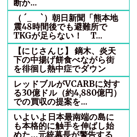
断か...
（ ´_ゝ`）朝日新聞「熊本地
震48時間後でも避難所で
TKGが足らない！ T...
【にじさんじ】 鏑木、炎天
下の中揚げ餅食べながら街
を徘徊し熱中症でダウン
レッドブルがVCARBに対す
る30億ドル（約4,880億円）
での買収の提案を...
いよいよ日本最南端の島に
も本格的に触手を伸ばし始
めた…元統幕長が警告する