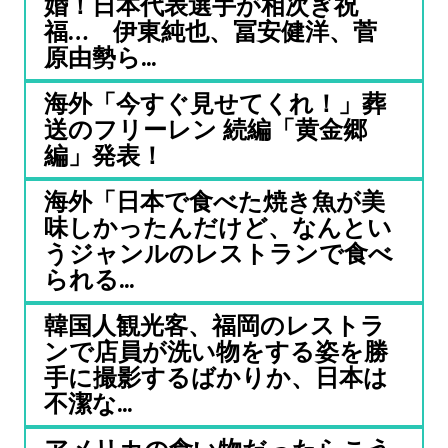
婚！日本代表選手が相次ぎ祝
福… 伊東純也、冨安健洋、菅
原由勢ら...
海外「今すぐ見せてくれ！」葬
送のフリーレン 続編「黄金郷
編」発表！
海外「日本で食べた焼き魚が美
味しかったんだけど、なんとい
うジャンルのレストランで食べ
られる...
韓国人観光客、福岡のレストラ
ンで店員が洗い物をする姿を勝
手に撮影するばかりか、日本は
不潔な...