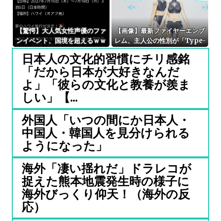
【驚愕】大人気女性声優のファ
【画像】最新ファイヤーエンブ
ンイベント、国境を超えるｗｗ
レム、主人公の性別が「Type-
ｗｗ
A」と「Type-B」になってし
日本人の文化的習慣にチリ感銘
まう
「だから日本が大好きなんだ
よ」「彼らの文化と教養が羨ま
しい」【...
外国人「いつの間にか日本人・
中国人・韓国人を見分けられる
ようになった」
海外「凄い揺れだ」ドラレコが
捉えた熊本地震発生時の様子に
海外びっくり仰天！（海外の反
応）