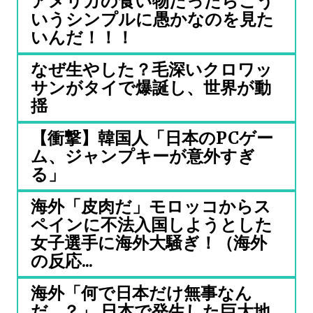
アメリカの食い物だったらこう
いうシンプルに愚かなのを見た
いんだ！！！
なぜ生やした？毛深いクロワッ
サンがタイで爆誕し、世界が動
揺
【衝撃】韓国人「日本のPCゲー
ム、ジャンプキーが意外すぎ
る」
海外「皮肉だ」モロッコからス
ペインに不法入国しようとした
女子選手に海外大騒ぎ！（海外
の反応...
海外「何で日本だけ無事なん
だ…？」 日本で発生した巨大地