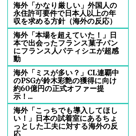
海外「かなり厳しい」外国人の
永住許可要件で日本人以上の年
収を求める方針（海外の反応）
海外「本場を超えていた！」日
本で出会ったフランス菓子パン
にフランス人パティシエが超感
動
海外「ミスが多い？」CL連覇中
のPSGが鈴木彩艶の獲得に向け
約60億円の正式オファー提
示！...
海外「こっちでも導入してほし
い！」日本の試着室にあるちょ
っとした工夫に対する海外の反
応