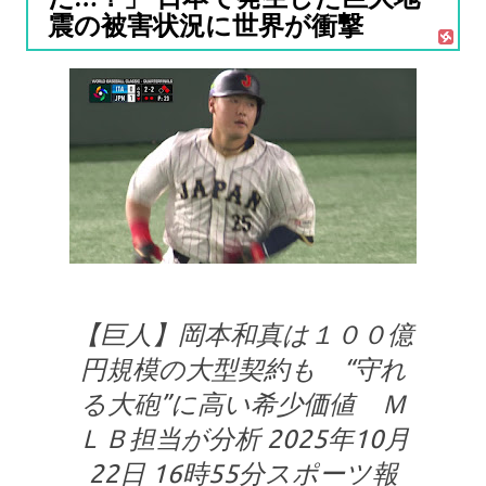
震の被害状況に世界が衝撃
【巨人】岡本和真は１００億
円規模の大型契約も “守れ
る大砲”に高い希少価値 Ｍ
ＬＢ担当が分析 2025年10月
22日 16時55分スポーツ報