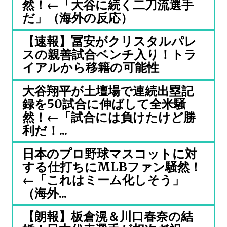
然！←「大谷に続く二刀流選手
だ」（海外の反応）
【速報】冨安がクリスタルパレ
スの親善試合ベンチ入り！トラ
イアルから移籍の可能性
大谷翔平が土壇場で連続出塁記
録を50試合に伸ばして全米騒
然！←「試合には負けたけど勝
利だ！...
日本のプロ野球マスコットに対
する仕打ちにMLBファン騒然！
←「これはミーム化しそう」
（海外...
【朗報】板倉滉＆川口春奈の結