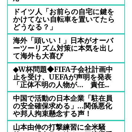
ドイツ人「お前らの自宅に鍵を
かけてない自転車を置いてたら
どうなる？」
海外「頭いい！」日本がオーバ
ーツーリズム対策に本気を出し
て海外も大喜び
◆W杯問題◆FIFA子会社計画中
止を受け、UEFAが声明を発表
「正体不明の人物が… 責任...
中国で活動の日本企業「駐在員
の安全確保求める」…関係悪化
や邦人拘束懸念する声！
山本由伸の打撃練習に全米騒