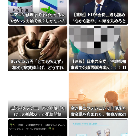
エアコン修理までまだかかるん
【速報】FIFA会長、過ち認め
やがハッカ油で凌ぐしかないの
「心から謝罪」←頭を丸めろと
か…？🥵「キンキンタマタマに
ネットの声ｗｗｗｗｗｗｗｗ
塗りたくって扇風機に当たれば
冷える」
8万が12万円「とても払えず」
【速報】日本共産党、沖縄県知
相次ぐ家賃値上げ、どうすれ
事選で公職選挙法違反！！！ 11
ば・・・？
0番通報されても辞全くめない
件
伝説のクソゲー、アプリ版「た
空き巣にウォシュレット便座と
けしの挑戦状」が配信開始
貴金属を盗まれた。警察が家の
前の水跡を追うと五軒先の幼稚
園ママ宅に行きついて…