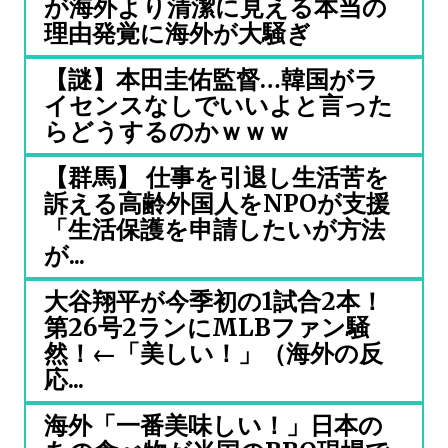
が海外より清潔に見える本当の
理由発覚に海外が大騒ぎ
【謎】本田圭佑監督…韓国がラ
イセンスなしでいいよと言った
らどうするのかｗｗｗ
【群馬】 仕事を引退し生活苦を
訴える高齢外国人をNPOが支援
「生活保護を申請したいが方法
が...
大谷翔平が今季初の1試合2本！
第26号2ランにMLBファン騒
然！←「美しい！」（海外の反
応...
海外「一番美味しい！」日本の