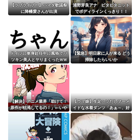
【ラブライブ！】ハマダ歌謡祭
浦野芽良アナ ピタピタニット
に降幡愛さんが出演
でボディラインくっきり！！
ドイツに単身赴任中に風俗でパ
【緊急】明日家に人が来る どう
ツキン美人とヤりまくったww
掃除したらいいか
ww
【解決】アニメ業界「助けて！
【ウマ娘】生足ヘソだしマーメ
原作が枯渇してるの！」←いや
イドな水着ダンツ「あぁ～、好
既存作品の2期やったら良いよ
き」
ね？