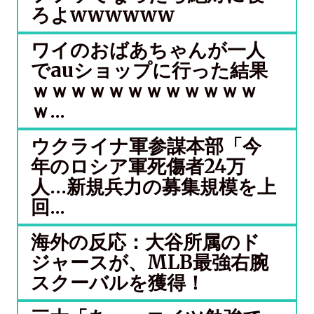
ろよwwwwww
ワイのおばあちゃんが一人
でauショップに行った結果
ｗｗｗｗｗｗｗｗｗｗｗｗ
ｗ...
ウクライナ軍参謀本部「今
年のロシア軍死傷者24万
人…新規兵力の募集規模を上
回...
海外の反応：大谷所属のド
ジャースが、MLB最強右腕
スクーバルを獲得！