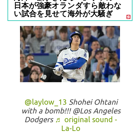
日本が強豪オランダすら敵わな
い試合を見せて海外が大騒ぎ
@laylow_13
Shohei Ohtani
with a bomb!!! @Los Angeles
Dodgers
♬ original sound -
La-Lo