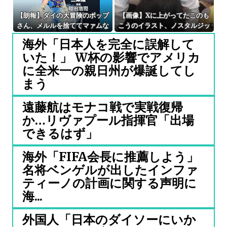
【朗報】ダイの大冒険のポップ
【画像】Xに上がってたこのも
さん、メルルを捨ててマァムな
こうのイラスト、ノスタルジッ
んかを選んでしまうｗｗｗ
クで良いね
海外「日本人を完全に誤解して
いた！」 W杯の影響でアメリカ
に全米一の親日州が爆誕してし
まう
遠藤航はモナコ戦で実戦復帰
か…リヴァプール指揮官「出場
できるはず」
海外「FIFA会長に推薦しよう」
名将ベンゲルが出したインファ
ティーノの計画に関する声明に
海...
外国人「日本のダイソーにいか