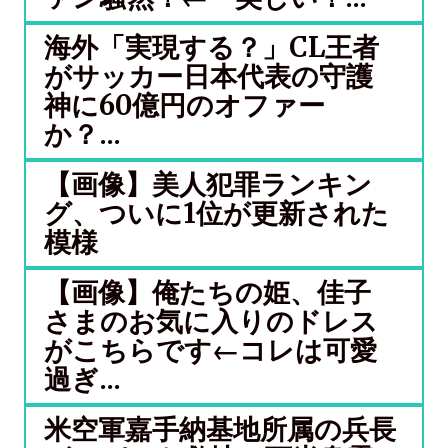
海外「実現する？」CL王者
がサッカー日本代表の守護
神に60億円のオファー
か？...
【画像】美人犯罪ランキン
グ、ついに1位が更新された
模様
【画像】俺たちの姫、佳子
さまのお気に入りのドレス
がこちらです←コレは可愛
過ぎ...
米空軍嘉手納基地所属の兵長