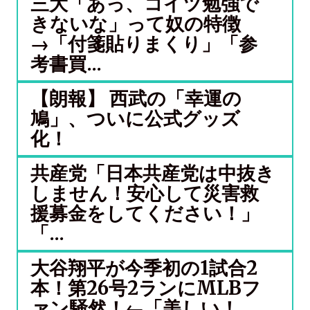
三大「あっ、コイツ勉強で
きないな」って奴の特徴
→「付箋貼りまくり」「参
考書買...
【朗報】 西武の「幸運の
鳩」、ついに公式グッズ
化！
共産党「日本共産党は中抜き
しません！安心して災害救
援募金をしてください！」
「...
大谷翔平が今季初の1試合2
本！第26号2ランにMLBフ
ァン騒然！←「美しい！...