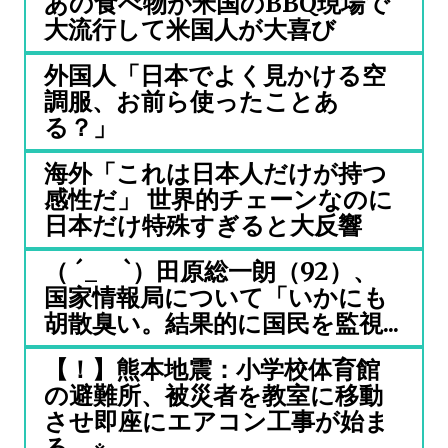
あの食べ物が米国のBBQ現場で
大流行して米国人が大喜び
外国人「日本でよく見かける空
調服、お前ら使ったことあ
る？」
海外「これは日本人だけが持つ
感性だ」 世界的チェーンなのに
日本だけ特殊すぎると大反響
（ ´_ゝ`）田原総一朗（92）、
国家情報局について「いかにも
胡散臭い。結果的に国民を監視...
【！】熊本地震：小学校体育館
の避難所、被災者を教室に移動
させ即座にエアコン工事が始ま
る ※...