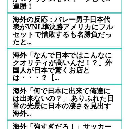
連勝！
海外の反応：バレー男子日本代
表がVNL準決勝アメリカにフル
セットで惜敗するも名勝負だっ
たと...
海外「なんで日本ではこんなに
クオリティが高いんだ！？」外
国人が日本で驚くお店と
は・・・？【...
海外「何で日本に出来て俺達に
は出来ないの？」 ありふれた日
常の光景に日本の凄さを見出す
海外...
海外「強すぎだろ！」サッカー