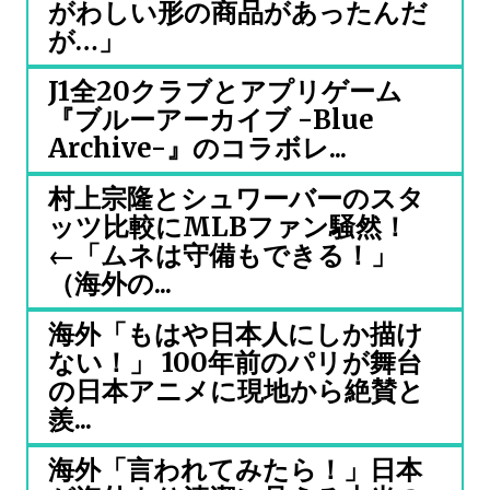
がわしい形の商品があったんだ
が…」
J1全20クラブとアプリゲーム
『ブルーアーカイブ -Blue
Archive-』のコラボレ...
村上宗隆とシュワーバーのスタ
ッツ比較にMLBファン騒然！
←「ムネは守備もできる！」
（海外の...
海外「もはや日本人にしか描け
ない！」 100年前のパリが舞台
の日本アニメに現地から絶賛と
羨...
海外「言われてみたら！」日本