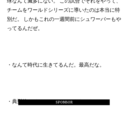
球なんて滅多にない。 この試合でそれをやって、
チームをワールドシリーズに導いたのは本当に特
別だ。 しかもこれの一週間前にシュワーバーもや
ってるんだぜ。
・なんて時代に生きてるんだ。最高だな。
・典型的なドジャースファンだな、な？
SPONSOR