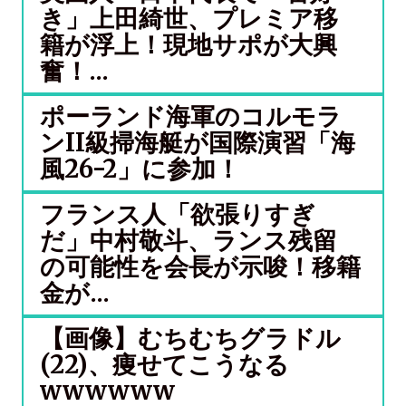
き」上田綺世、プレミア移
籍が浮上！現地サポが大興
奮！...
ポーランド海軍のコルモラ
ンII級掃海艇が国際演習「海
風26-2」に参加！
フランス人「欲張りすぎ
だ」中村敬斗、ランス残留
の可能性を会長が示唆！移籍
金が...
【画像】むちむちグラドル
(22)、痩せてこうなる
wwwwww