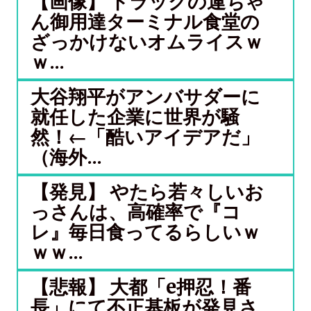
【画像】 トラックの運ちゃ
ん御用達ターミナル食堂の
ざっかけないオムライスｗ
ｗ...
大谷翔平がアンバサダーに
就任した企業に世界が騒
然！←「酷いアイデアだ」
（海外...
【発見】 やたら若々しいお
っさんは、高確率で『コ
レ』毎日食ってるらしいｗ
ｗｗ...
【悲報】 大都「e押忍！番
長」にて不正基板が発見さ