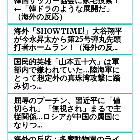
韓国サッカー協会に家宅捜索！
←「韓ドラのような展開だ」
（海外の反応）
海外「SHOWTIME!」大谷翔平
が今永昇太から第25号弾丸先頭
打者ホームラン！（海外の反...
国民的英雄「山本五十六」は軍
部内で嫌われていた…陸海軍に
とって想定外の真珠湾攻撃に踏
み切っ...
屈辱のプーチン、習近平に「値
切られ」「無視され」まるで主
従関係…ロシアが中国の属国に
なりつ...
海外の反応：多摩動物園のライ