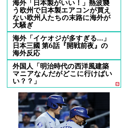
海外「日本製がいい！」熱波襲
う欧州で日本製エアコンが買え
ない欧州人たちの末路に海外が
大騒ぎ
海外「イケオジが多すぎる…」
日本三國 第6話『開戦前夜』の
海外反応
外国人「明治時代の西洋風建築
マニアなんだがどこに行けばい
い？？」