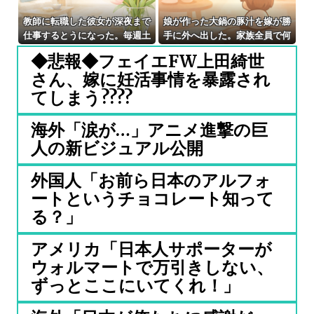
教師に転職した彼女が深夜まで
娘が作った大鍋の豚汁を嫁が勝
仕事するとうになった。毎週土
手に外へ出した。家族全員で何
日を空けても月に数回しか会え
度注意しても、次の冬になると
◆悲報◆フェイエFW上田綺世
ず…もう結婚生活が想像できな
また…
さん、嫁に妊活事情を暴露され
い。
てしまう????
海外「涙が…」アニメ進撃の巨
人の新ビジュアル公開
外国人「お前ら日本のアルフォ
ートというチョコレート知って
る？」
アメリカ「日本人サポーターが
ウォルマートで万引きしない、
ずっとここにいてくれ！」