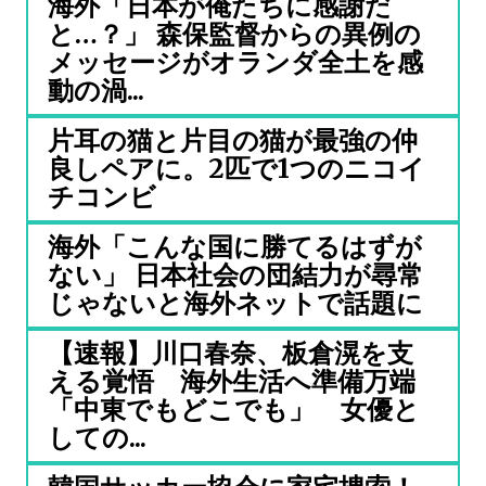
海外「日本が俺たちに感謝だ
と…？」 森保監督からの異例の
メッセージがオランダ全土を感
動の渦...
片耳の猫と片目の猫が最強の仲
良しペアに。2匹で1つのニコイ
チコンビ
海外「こんな国に勝てるはずが
ない」 日本社会の団結力が尋常
じゃないと海外ネットで話題に
【速報】川口春奈、板倉滉を支
える覚悟 海外生活へ準備万端
「中東でもどこでも」 女優と
しての...