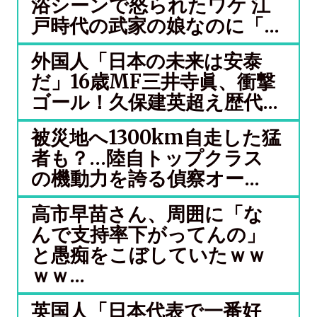
浴シーンで怒られたワケ 江
戸時代の武家の娘なのに「...
外国人「日本の未来は安泰
だ」16歳MF三井寺眞、衝撃
ゴール！久保建英超え歴代...
被災地へ1300km自走した猛
者も？…陸自トップクラス
の機動力を誇る偵察オー...
高市早苗さん、周囲に「な
んで支持率下がってんの」
と愚痴をこぼしていたｗｗ
ｗｗ...
英国人「日本代表で一番好