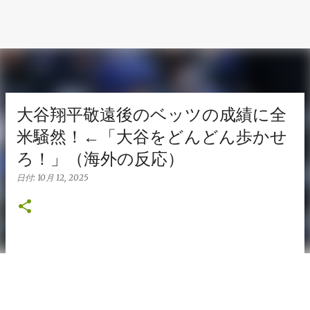
大谷翔平敬遠後のベッツの成績に全
米騒然！←「大谷をどんどん歩かせ
ろ！」（海外の反応）
日付:
10月 12, 2025