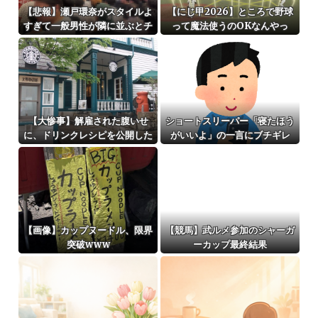
【悲報】瀬戸環奈がスタイルよ
【にじ甲2026】ところで野球
すぎて一般男性が隣に並ぶとチ
って魔法使うのOKなんやっ
ンチクリンに見えてしまう（画
け？
像あり）
【大惨事】解雇された腹いせ
ショートスリーパー「寝たほう
に、ドリンクレシピを公開した
がいいよ」の一言にブチギレ
スタバ元従業員 「ゴミ扱いす
るからこうなるｗｗｗｗｗｗ」
⇒！
【画像】カップヌードル、限界
【競馬】武ルメ参加のシャーガ
突破www
ーカップ最終結果