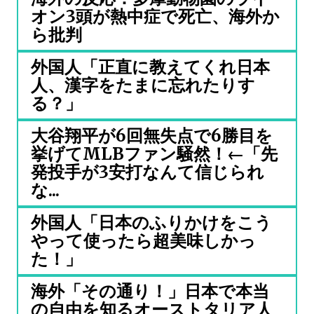
オン3頭が熱中症で死亡、海外か
ら批判
外国人「正直に教えてくれ日本
人、漢字をたまに忘れたりす
る？」
大谷翔平が6回無失点で6勝目を
挙げてMLBファン騒然！←「先
発投手が3安打なんて信じられ
な...
外国人「日本のふりかけをこう
やって使ったら超美味しかっ
た！」
海外「その通り！」日本で本当
の自由を知るオーストタリア人