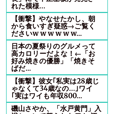
れた模様…
【衝撃】やなせたかし、朝
から食いすぎ疑惑→ご覧く
ださいw w w w w w...
日本の夏祭りのグルメって
高カロリーだよな！←「お
好み焼きの優勝」「焼きそ
ばだ...
【衝撃】彼女｢私実は28歳じ
ゃなくて34歳なの…｣ワイ
｢実はワイも年収800...
磯山さやか、「水戸黄門」入