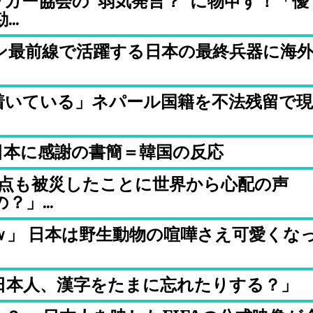
カー協会の”弱気発言？”に物申す！「優
..
ン最前線で活躍する日本の最終兵器に海
着いている」ネパール国籍を不法残留で現
日本に感謝の書簡＝韓国の反応
拠点も被災したことに世界から心配の声
」...
ｗ」 日本は野生動物の喧嘩さえ可愛くな
日本人、漢字をたまに忘れたりする？」