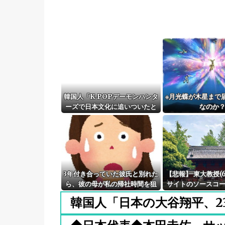
韓国人「K-POPデーモンハンタ
※月光蝶が木星まで
ーズで日本文化に追いついたと
なのか
思ったのに、逆に突き放されて
しまった模様・・・」
3年付き合っていた彼氏と別れた
【悲報】 東大教授(
ら、彼の母が私の帰社時間を狙
サイトのソースコ
って待ち伏せしてた。イキナリ
天安門」と埋め込
韓国人「日本の大谷翔平、2
蹴られ襲われたのだが…
て懲戒処