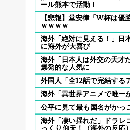
ール熊本で活動！
【悲報】堂安律「W杯は優
ｗｗｗｗ
海外「絶対に見える！」日
に海外が大喜び
海外「日本人は外交の天才
爆発的な人気に
外国人「全12話で完結する
海外「異世界アニメで唯一
公平に見て最も国名がかっ
海外「凄い揺れだ」ドラレ
っくり仰天！（海外の反応