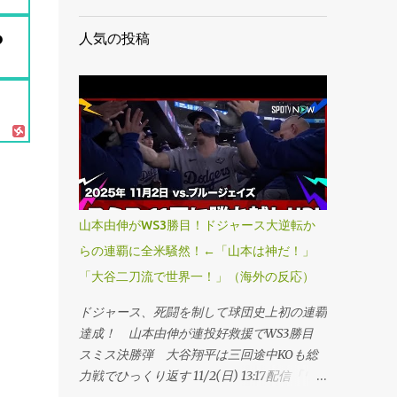
ち
人気の投稿
山本由伸がWS3勝目！ドジャース大逆転か
らの連覇に全米騒然！←「山本は神だ！」
「大谷二刀流で世界一！」（海外の反応）
ドジャース、死闘を制して球団史上初の連覇
達成！ 山本由伸が連投好救援でWS3勝目
スミス決勝弾 大谷翔平は三回途中KOも総
力戦でひっくり返す 11/2(日) 13:17配信「ワ