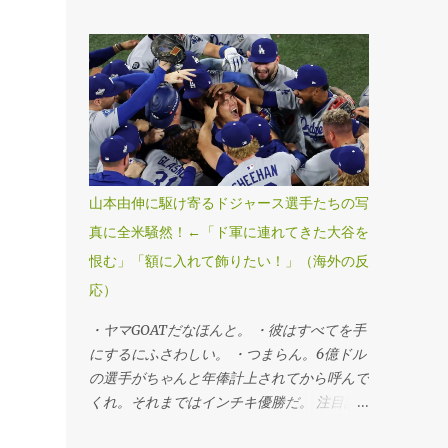
ールドシリーズ・第7戦、ブルージェイズ
4―5ドジャース」（1日、トロント） ドジ
ャースが延長十一回にスミスの勝ち越し本塁
打で球団史上初、MLB25年ぶりのワールド
シリーズ連覇を果たした。第6戦勝利投手の
山本由伸投手が九回途中から登板し、1死満
塁のピンチを切り抜けるなど、3回を無失点
に抑えてシリーズ3勝目を挙げた。「1番・投
手兼指名打者」で先発出場した大谷翔平投手
山本由伸に駆け寄るドジャース選手たちの写
は三回に決勝3ランを被弾し、マウンドで両
真に全米騒然！←「ド軍に連れてきた大谷を
手を膝につきうなだれKO。打者としては第3
恨む」「額に入れて飾りたい！」（海外の反
戦以来のマルチ安打をマークするなど5打数
2安打1四球だった。 ・連覇だぜベイビー。
応）
・最高すぎる、伝説的だ。 ・ははは、ざま
・ヤマGOATだなほんと。 ・彼はすべてを手
あみろトロント！マリナーズファンとして感
にするにふさわしい。 ・つまらん。6億ドル
謝する。 ・よおおおお！泣きそうだ。カー
の選手がちゃんと年俸計上されてから呼んで
ショーのために嬉しすぎる。 ・よっしゃあ
くれ。それまではインチキ優勝だ。 注目記
あああ！MVPはヤマだ！ 注目記事（外部サ
事（外部サイト） ・この男がドジャースを
イト） ・デーブ・ロバーツの悪口はもう言