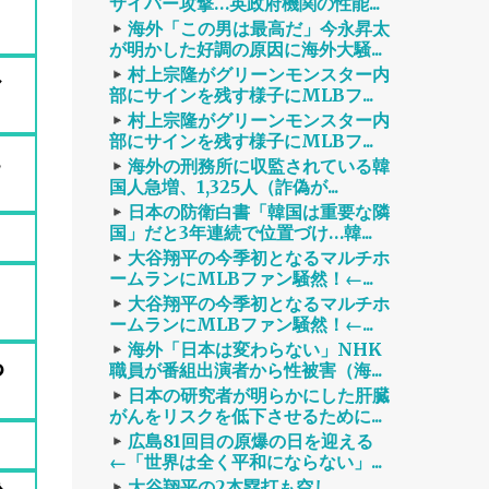
サイバー攻撃…英政府機関の性能...
海外「この男は最高だ」今永昇太
が明かした好調の原因に海外大騒...
外
村上宗隆がグリーンモンスター内
部にサインを残す様子にMLBフ...
村上宗隆がグリーンモンスター内
部にサインを残す様子にMLBフ...
海外の刑務所に収監されている韓
国人急増、1,325人（詐偽が...
日本の防衛白書「韓国は重要な隣
国」だと3年連続で位置づけ…韓...
大谷翔平の今季初となるマルチホ
ームランにMLBファン騒然！←...
大谷翔平の今季初となるマルチホ
ームランにMLBファン騒然！←...
海外「日本は変わらない」NHK
っ
職員が番組出演者から性被害（海...
日本の研究者が明らかにした肝臓
がんをリスクを低下させるために...
広島81回目の原爆の日を迎える
←「世界は全く平和にならない」...
大谷翔平の2本塁打も空し