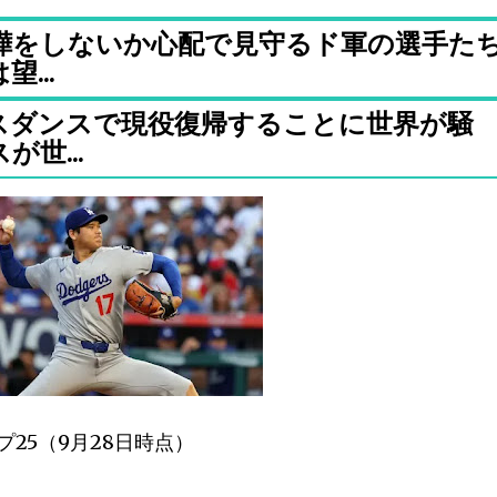
嘩をしないか心配で見守るド軍の選手た
...
スダンスで現役復帰することに世界が騒
世...
25（9月28日時点）