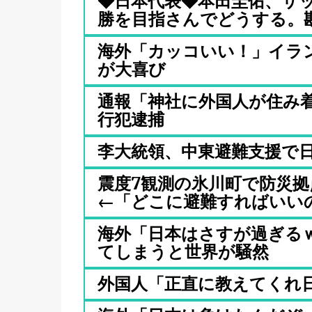
◆日本代表◆本田圭佑、サッ
勝を目指さんでどうする。勘.
海外「カッコいい！」イラ
が大喜び
通報「神社に外国人が住み
行犯逮捕
李大統領、中東避難支援で
震度7観測の氷川町で防災
←「どこに避難すればいいの？
海外「日本はさすが過ぎる
てしまうと世界が騒然
外国人「正直に教えてくれ