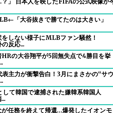
？」 日本人を映したFIFAの公式映像が
LB←「大谷抜きで勝てたのは大きい」
訳をしない様子にMLBファン騒然！
反応...
HRの大谷翔平が5回無失点で4勝目を挙
.
代表主力が衝撃告白！3月にまさかの“サ
.
として韓国で逮捕された嫌韓系韓国人
..
犬が任務を終えて帰還…爆発したイオンモ