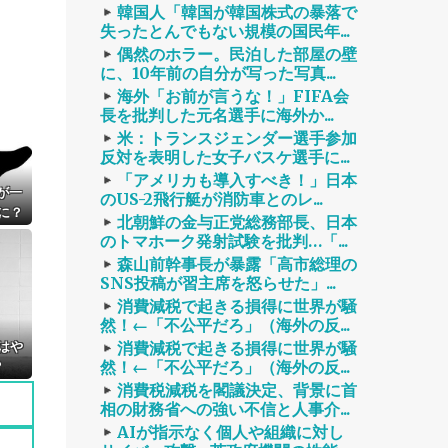
韓国人「韓国が韓国株式の暴落で
失ったとんでもない規模の国民年...
偶然のホラー。民泊した部屋の壁
に、10年前の自分が写った写真...
海外「お前が言うな！」FIFA会
長を批判した元名選手に海外か...
米：トランスジェンダー選手参加
反対を表明した女子バスケ選手に...
「アメリカも導入すべき！」日本
が一
のUS-2飛行艇が消防車とのレ...
に？
北朝鮮の金与正党総務部長、日本
のトマホーク発射試験を批判…「...
森山前幹事長が暴露「高市総理の
SNS投稿が習主席を怒らせた」...
消費減税で起きる損得に世界が騒
然！←「不公平だろ」（海外の反...
はや
消費減税で起きる損得に世界が騒
然！←「不公平だろ」（海外の反...
？
消費税減税を閣議決定、背景に首
相の財務省への強い不信と人事介...
AIが指示なく個人や組織に対し