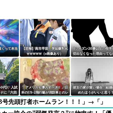
届くって本当
【悲報】高市早苗、突如爆乳化
1シーズン20勝以上の投手
？
wwwww（※画像あり）
切出なくなった理由ってな
60代)、入試
「アメリカも導入すべき！」日
彼女の家が貧い場合、結婚
ードに「六四
本のUS-2飛行艇が消防車とのレ
めたほうがいいと思う
んだのがバレ
ースで見せた驚異の能力が話題
3号先頭打者ホームラン！！！」→「」
分
に 海外の反応