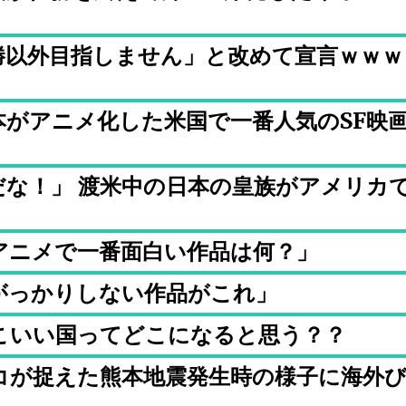
勝以外目指しません」と改めて宣言ｗｗｗ
本がアニメ化した米国で一番人気のSF映
だな！」 渡米中の日本の皇族がアメリカ
アニメで一番面白い作品は何？」
がっかりしない作品がこれ」
こいい国ってどこになると思う？？
コが捉えた熊本地震発生時の様子に海外
）