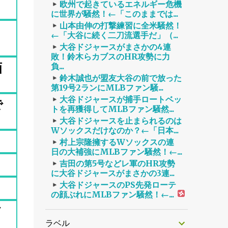
欧州で起きているエネルギー危機
に世界が騒然！←「このままでは...
山本由伸の打撃練習に全米騒然！
←「大谷に続く二刀流選手だ」（...
大谷ドジャースがまさかの4連
敗！鈴木らカブスのHR攻勢に力
画
負...
鈴木誠也が盟友大谷の前で放った
第19号2ランにMLBファン騒...
大谷ドジャースが捕手ロートベッ
で
トを再獲得してMLBファン騒然...
大谷ドジャースを止まられるのは
Wソックスだけなのか？←「日本...
村上宗隆擁するWソックスの連
日の大補強にMLBファン騒然！←...
吉田の第5号などレ軍のHR攻勢
に大谷ドジャースがまさかの3連...
大谷ドジャースのPS先発ローテ
の顔ぶれにMLBファン騒然！←...
び
ラベル