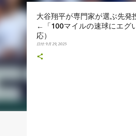
大谷翔平が専門家が選ぶ先発
←「100マイルの速球にエ
応）
日付:
9月 29, 2025