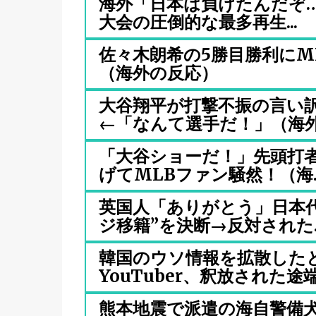
海外「日本は負けたんだぞ…
大会の圧倒的な最多再生...
佐々木朗希の5勝目勝利にM
（海外の反応）
大谷翔平が打撃不振の言い
←「なんて選手だ！」（海外の
「大谷ショーだ！」先頭打者
げてMLBファン騒然！（海..
英国人「ありがとう」日本
ジ移籍”を決断→反対された..
韓国のウソ情報を拡散した
YouTuber、釈放された途端.
熊本地震で派遣の海自警備