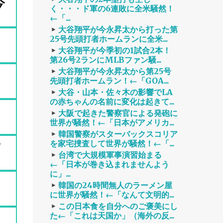
今
く・・・ド軍の6連敗に全米騒然！
←「...
大谷翔平が今永昇太から打った第
25号先頭打者ホームランに全米...
大谷翔平が今季初の1試合2本！
第26号2ランにMLBファン騒...
大谷翔平が今永昇太から第25号
先頭打者ホームラン！←「GOA...
大谷・山本・佐々木の影響でLA
の赤ちゃんの名前に変化は起きて...
大阪で起きた警察官による発砲に
世界が騒然！←「日本がアメリカ...
韓国警察がスターバックスコリア
ウ
を家宅捜査して世界が騒然！←「...
台湾で大規模軍事演習始まる
←「日本が巻き込まれませんよう
に」...
韓国の24時間無人のラーメン屋
に世界が騒然！←「なんて文明的...
この日本食を自分へのご褒美にし
た←「これは天国か」（海外の反...