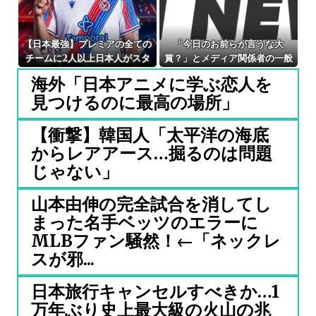
【日本最強】プレミアの全ての
「今日のお前らが言うな大
チームに2人以上日本人がスタ
賞？」とメディア関係者の一般
メンとるようになったら そのと
人への苦言にツッコミ殺到、被
海外「日本アニメに学ぶ恋人を
きこそワールドカップ優勝を狙
災地の避難所でカメラまわすの
見つけるのに最高の場所」
える！！
は……
【衝撃】韓国人「太平洋の海底
からレアアース…掘るのは問題
じゃない」
山本由伸の完全試合を消してし
まった名手ベッツのエラーに
MLBファン騒然！←「ネックレ
スが邪...
日本旅行キャンセルすべきか…1
万年ぶり史上最大級の火山の兆