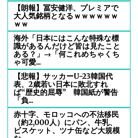
【朗報】冨安健洋、プレミアで
大人気銘柄となるｗｗｗｗｗｗ
ｗｗ
海外「日本にはこんな特殊な標
識があるんだけど皆は見たこと
ある？」→「何これめちゃくち
ゃ可愛...
【悲報】サッカーU-23韓国代
表、2歳若い日本に敗北すれ
ば“歴史的屈辱” 韓国紙が警告
「負...
赤十字、モロッコへの不法移民
（約2,000人）にパン、牛乳、
ビスケット、ツナ缶など大規模