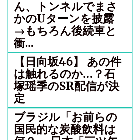
ん、トンネルでまさ
かのUターンを披露
→もちろん後続車と
衝...
【日向坂46】 あの件
は触れるのか…？石
塚瑶季のSR配信が決
定
ブラジル「お前らの
国民的な炭酸飲料は