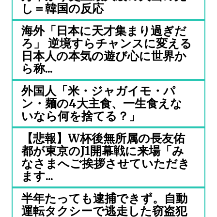
し＝韓国の反応
海外「日本に天才集まり過ぎだ
ろ」 逆境すらチャンスに変える
日本人の本気の遊び心に世界か
ら称...
外国人「米・ジャガイモ・パ
ン・麺の4大主食、一生食えな
いなら何を捨てる？」
【悲報】W杯後無所属の長友佑
都が東京のJ1開幕戦に来場「み
なさまへご挨拶させていただき
ます...
半年たっても逮捕できず。自動
運転タクシーで逃走した窃盗犯