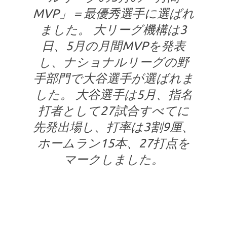
MVP」＝最優秀選手に選ばれ
ました。 大リーグ機構は3
日、5月の月間MVPを発表
し、ナショナルリーグの野
手部門で大谷選手が選ばれま
した。 大谷選手は5月、指名
打者として27試合すべてに
先発出場し、打率は3割9厘、
ホームラン15本、27打点を
マークしました。