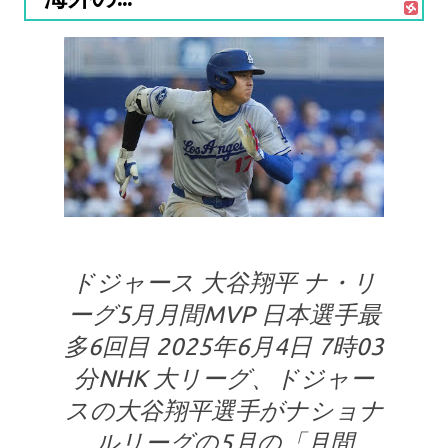
ドジャース 大谷翔平 ナ・リ
ーグ5月月間MVP 日本選手最
多6回目 2025年6月4日 7時03
分NHK 大リーグ、ドジャー
スの大谷翔平選手がナショナ
ルリーグの5月の「月間