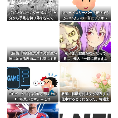
【ガンダムサンダーボルト】自
ショートスリーパー「寝たほう
分から手足を切り落すなんて…
がいいよ」の一言にブチギレ
【困惑】高校生の息子の友達が
私「また郵便がなくなって
家に泊まる理由…これ気にする
る…」知人「一緒に捕まえよ
の俺だけ？ｗｗｗｗ
う」→おとりを仕掛けたら泥奥
がまんまと引っかかり…
PCゲーム「まず20万円以上の
教師に転職した彼女が深夜まで
PCを買います」←これ
仕事するとうになった。毎週土
日を空けても月に数回しか会え
ず…もう結婚生活が想像できな
い。