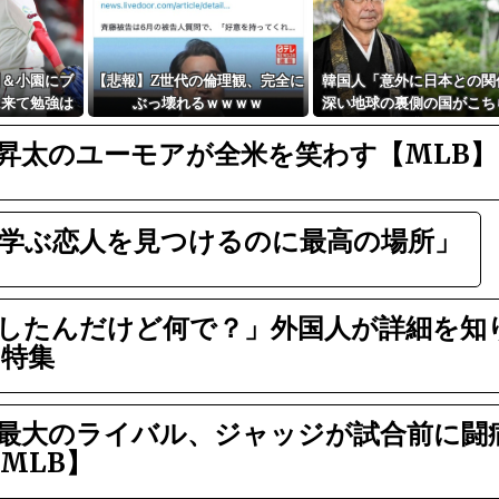
田＆小園にブ
【悲報】Z世代の倫理観、完全に
韓国人「意外に日本との関
に来て勉強は
ぶっ壊れるｗｗｗｗ
深い地球の裏側の国がこち
す‥」→「国境を越えた驚
昇太のユーモアが全米を笑わす【MLB】
き歴史のつながり‥」
学ぶ恋人を見つけるのに最高の場所」
したんだけど何で？」外国人が詳細を知
特集
最大のライバル、ジャッジが試合前に闘
MLB】