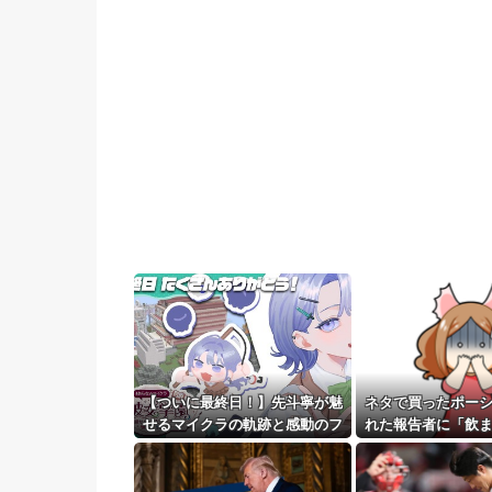
【ついに最終日！】先斗寧が魅
ネタで買ったポー
せるマイクラの軌跡と感動のフ
れた報告者に「飲
ィナーレ！
った」と多数の意
ましたw