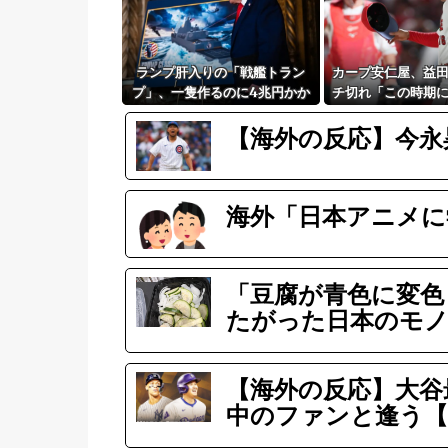
ランプ肝入りの「戦艦トラン
カープ安仁屋、益
プ」、一隻作るのに4兆円かか
チ切れ「この時期
る模様wwwwwww
ない」
【海外の反応】今永
海外「日本アニメに
「豆腐が青色に変色
たがった日本のモノ
【海外の反応】大谷
中のファンと逢う【