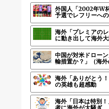
外国人「2002年
予選でレフリーへの
海外「プレミアのレ
に動き出して海外大
中国が対米ドローン
輸措置か？」（海外
海外「ありがとう！
の英雄も超感動
海外「日本は特別！
者に海外が大騒ぎ