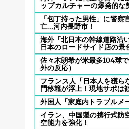
ップカルチャーの爆発的な勢.
「包丁持った男性」に警察
亡…河内長野市！
海外「北日本の幹線道路沿
日本のロードサイド店の景色に
佐々木朗希が米最多104球
外の反応）
フランス人「日本人を獲らな
門移籍が浮上！現地サポは歓.
外国人「家庭内トラブルメ
イラン、中国製の携行式防空
空能力を強化！