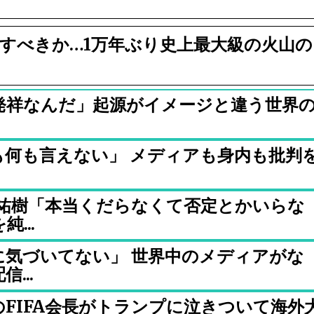
すべきか…1万年ぶり史上最大級の火山の
発祥なんだ」起源がイメージと違う世界
も何も言えない」 メディアも身内も批判
津祐樹「本当くだらなくて否定とかいらな
...
に気づいてない」 世界中のメディアがな
...
FIFA会長がトランプに泣きついて海外