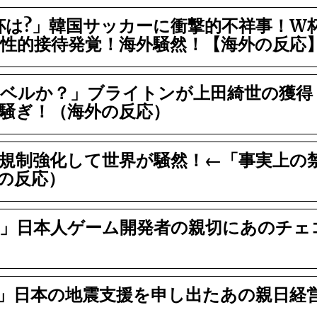
W杯は?」韓国サッカーに衝撃的不祥事！W
性的接待発覚！海外騒然！【海外の反応
ベルか？」ブライトンが上田綺世の獲得
騒ぎ！（海外の反応）
規制強化して世界が騒然！←「事実上の
の反応）
」日本人ゲーム開発者の親切にあのチェ
」日本の地震支援を申し出たあの親日経