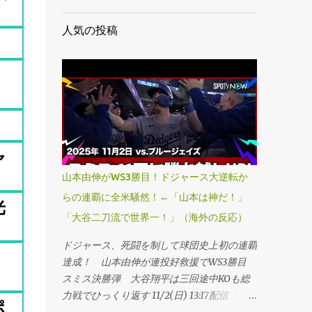
人気の投稿
っ
」
ャ
山本由伸がWS3勝目！ドジャース大逆転か
らの連覇に全米騒然！←「山本は神だ！」
光
「大谷二刀流で世界一！」（海外の反応）
ドジャース、死闘を制して球団史上初の連覇
達成！ 山本由伸が連投好救援でWS3勝目
スミス決勝弾 大谷翔平は三回途中KOも総
力戦でひっくり返す 11/2(日) 13:17配信「ワ
ポ