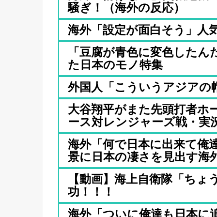
騒ぎ！（海外の反応）
海外「設定が面白そう」人
「豆腐が青色に変色したん
た日本のモノ特集
外国人「こういうアジアの
大谷翔平がまた先頭打者ホ
ース対レンジャーズ戦・実況.
海外「何で日本に出来て俺
景に日本の凄さを見出す海外.
【動画】海上自衛隊「ちょ
功！！！
海外「ついに俺達も日本に