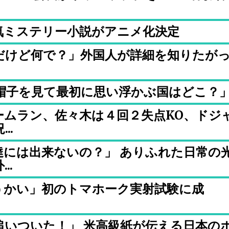
気ミステリー小説がアニメ化決定
だけど何で？」外国人が詳細を知りたが
帽子を見て最初に思い浮かぶ国はどこ？
ームラン、佐々木は４回２失点KO、ドジ
..
達には出来ないの？」 ありふれた日常の
..
うかい」初のトマホーク実射試験に成
追いついた！」 米高級紙が伝える日本の