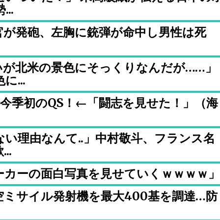
..
官が発砲、左胸に銃弾が命中し男性は死
いが北米の景色にそっくりなんだが……」
...
で今季初のQS！←「闘志を見せた！」（海
い理由なんて..」中村敬斗、フランス名
..
ーカーの面白写真を見せていくｗｗｗｗ」
ミサイル発射機を最大400基を調達…防