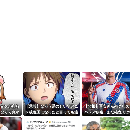
ションが盗ら
【悲報】なろう系のせいでアニ
【悲報】冨安さんのクリス
まなくて良か
メ後進国になったと言っても過
パレス移籍…まだ確定では
見が寄せられ
言じゃない
ったｗｗｗｗｗ
w