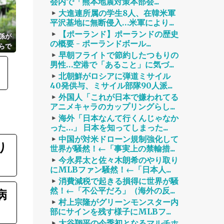
会内で「熊本地震対策本部会...
大進連所属の学生8人、在韓米軍
平沢基地に無断侵入…米軍により...
【ポーランド】ポーランドの歴史
係が
の概要 - ポーランドボール...
らで
早朝フライトで節約したつもりの
くべ
男性…空港で「あること」に気づ...
北朝鮮がロシアに弾道ミサイル
40発供与、ミサイル部隊90人派...
外国人「これが日本で嫌われてる
アニメキャラのカップリングらし...
海外「日本なんて行くんじゃなか
った…」 日本を知ってしまった...
中国が対米ドローン規制強化して
り
世界が騒然！←「事実上の禁輸措...
今永昇太と佐々木朗希のやり取り
にMLBファン騒然！←「日本人...
消費減税で起きる損得に世界が騒
然！←「不公平だろ」（海外の反...
病
村上宗隆がグリーンモンスター内
部にサインを残す様子にMLBフ...
大谷翔平の今季初となるマルチホ