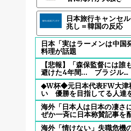
日本旅行キャンセル
兆し＝韓国の反応
日本「実はラーメンは中国
料理が話題
【悲報】「森保監督には誰
避けた4年間… ブラジル...
◆W杯◆元日本代表FW大
い 優勝を目指してる人達を純
海外「日本人は日本の凄さ
ぜか一斉に日本称賛記事を配信
海外「情けない」失職危機の