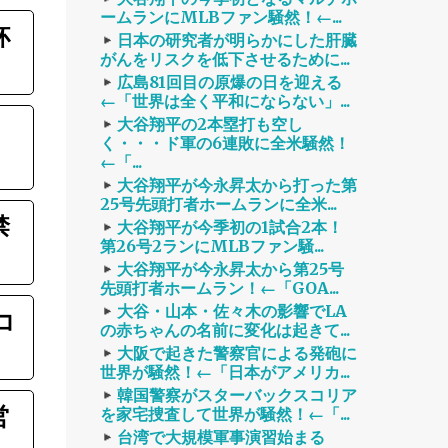
ームランにMLBファン騒然！←...
杯
日本の研究者が明らかにした肝臓
】
がんをリスクを低下させるために...
広島81回目の原爆の日を迎える
←「世界は全く平和にならない」...
大谷翔平の2本塁打も空し
く・・・ド軍の6連敗に全米騒然！
←「...
大谷翔平が今永昇太から打った第
25号先頭打者ホームランに全米...
禁
大谷翔平が今季初の1試合2本！
第26号2ランにMLBファン騒...
大谷翔平が今永昇太から第25号
先頭打者ホームラン！←「GOA...
大谷・山本・佐々木の影響でLA
コ
の赤ちゃんの名前に変化は起きて...
大阪で起きた警察官による発砲に
世界が騒然！←「日本がアメリカ...
韓国警察がスターバックスコリア
営
を家宅捜査して世界が騒然！←「...
台湾で大規模軍事演習始まる