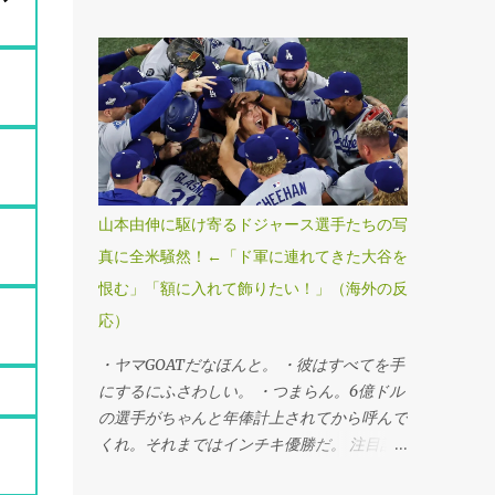
ールドシリーズ・第7戦、ブルージェイズ
4―5ドジャース」（1日、トロント） ドジ
ャースが延長十一回にスミスの勝ち越し本塁
打で球団史上初、MLB25年ぶりのワールド
シリーズ連覇を果たした。第6戦勝利投手の
山本由伸投手が九回途中から登板し、1死満
塁のピンチを切り抜けるなど、3回を無失点
に抑えてシリーズ3勝目を挙げた。「1番・投
手兼指名打者」で先発出場した大谷翔平投手
山本由伸に駆け寄るドジャース選手たちの写
は三回に決勝3ランを被弾し、マウンドで両
真に全米騒然！←「ド軍に連れてきた大谷を
手を膝につきうなだれKO。打者としては第3
恨む」「額に入れて飾りたい！」（海外の反
戦以来のマルチ安打をマークするなど5打数
2安打1四球だった。 ・連覇だぜベイビー。
応）
・最高すぎる、伝説的だ。 ・ははは、ざま
・ヤマGOATだなほんと。 ・彼はすべてを手
あみろトロント！マリナーズファンとして感
にするにふさわしい。 ・つまらん。6億ドル
謝する。 ・よおおおお！泣きそうだ。カー
の選手がちゃんと年俸計上されてから呼んで
ショーのために嬉しすぎる。 ・よっしゃあ
くれ。それまではインチキ優勝だ。 注目記
あああ！MVPはヤマだ！ 注目記事（外部サ
事（外部サイト） ・この男がドジャースを
イト） ・デーブ・ロバーツの悪口はもう言