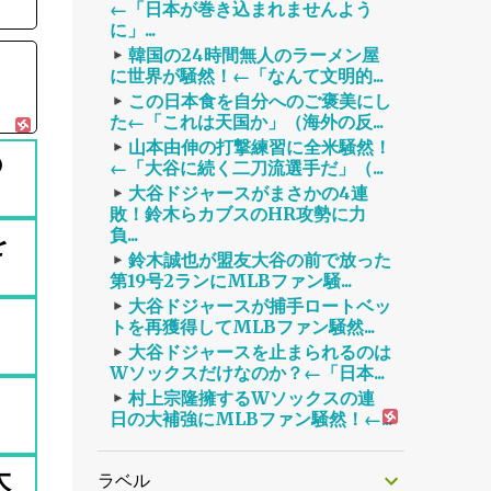
←「日本が巻き込まれませんよう
に」...
韓国の24時間無人のラーメン屋
に世界が騒然！←「なんて文明的...
この日本食を自分へのご褒美にし
た←「これは天国か」（海外の反...
山本由伸の打撃練習に全米騒然！
の
←「大谷に続く二刀流選手だ」（...
大谷ドジャースがまさかの4連
敗！鈴木らカブスのHR攻勢に力
負...
を
鈴木誠也が盟友大谷の前で放った
第19号2ランにMLBファン騒...
大谷ドジャースが捕手ロートベッ
トを再獲得してMLBファン騒然...
大谷ドジャースを止まられるのは
Wソックスだけなのか？←「日本...
村上宗隆擁するWソックスの連
日の大補強にMLBファン騒然！←...
大
ラベル