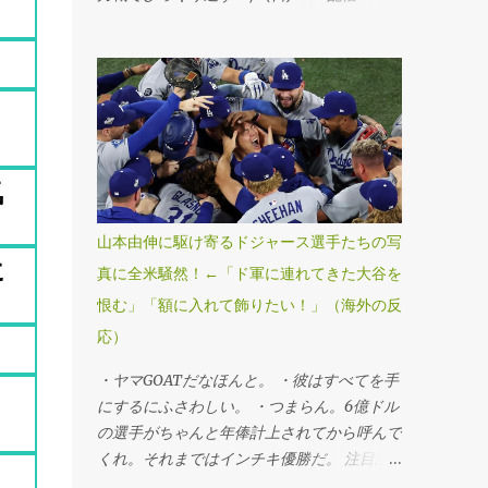
ールドシリーズ・第7戦、ブルージェイズ
4―5ドジャース」（1日、トロント） ドジ
ャースが延長十一回にスミスの勝ち越し本塁
打で球団史上初、MLB25年ぶりのワールド
シリーズ連覇を果たした。第6戦勝利投手の
山本由伸投手が九回途中から登板し、1死満
塁のピンチを切り抜けるなど、3回を無失点
気
に抑えてシリーズ3勝目を挙げた。「1番・投
手兼指名打者」で先発出場した大谷翔平投手
山本由伸に駆け寄るドジャース選手たちの写
は三回に決勝3ランを被弾し、マウンドで両
に
真に全米騒然！←「ド軍に連れてきた大谷を
手を膝につきうなだれKO。打者としては第3
恨む」「額に入れて飾りたい！」（海外の反
戦以来のマルチ安打をマークするなど5打数
2安打1四球だった。 ・連覇だぜベイビー。
応）
・最高すぎる、伝説的だ。 ・ははは、ざま
・ヤマGOATだなほんと。 ・彼はすべてを手
あみろトロント！マリナーズファンとして感
にするにふさわしい。 ・つまらん。6億ドル
謝する。 ・よおおおお！泣きそうだ。カー
の選手がちゃんと年俸計上されてから呼んで
ショーのために嬉しすぎる。 ・よっしゃあ
くれ。それまではインチキ優勝だ。 注目記
あああ！MVPはヤマだ！ 注目記事（外部サ
事（外部サイト） ・この男がドジャースを