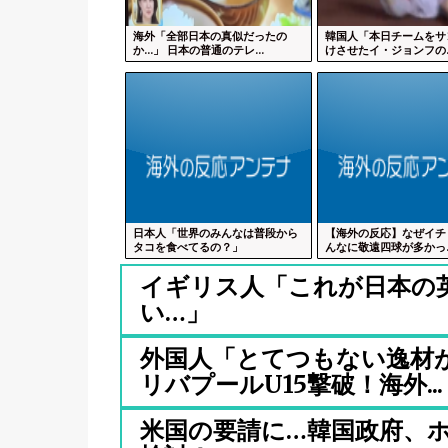
海外「全部日本の真似だったの
韓国人「本日チームをサ
か…」 日本の普通のテレ...
けさせたイ・ジョンフの..
日本人「世界のみんなは普段から
【海外の反応】なぜイチ
タコを食べてるの？」
んなに敬遠四球が多かっ..
イギリス人「これが日本の
い…」
外国人「とてつもない逸材が
リバプールU15撃破！海外...
米国の要請に…韓国政府、