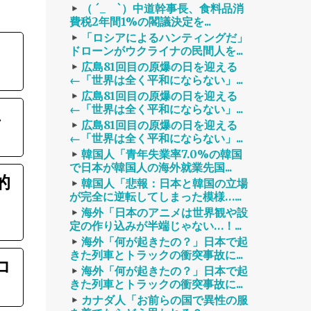
（ ´_ゝ`）中道幹事長、食料品消
費税2年間1%の閣議決定を...
「ロシアによるハンティングだ」
ドローンがウクライナの民間人を...
広島81回目の原爆の日を迎える
←「世界は全く平和にならない」...
広島81回目の原爆の日を迎える
←「世界は全く平和にならない」...
し
広島81回目の原爆の日を迎える
←「世界は全く平和にならない」...
韓国人「青年失業率7.0%の韓国
で日本が韓国人の海外就業先国...
的
韓国人「悲報：日本と韓国の立場
が完全に逆転してしまった模様…...
海外「日本のアニメは世界観や設
定の作り込みが半端じゃない…！...
海外「何が起きたの？」日本で起
きた列車とトラックの衝突事故に...
コ
海外「何が起きたの？」日本で起
きた列車とトラックの衝突事故に...
カナダ人「お前らの国で異性の服