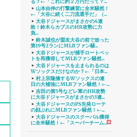
る？←「これに約２万円だって？...
山本由伸の打撃練習に全米騒然！
←「大谷に続く二刀流選手だ」（...
大谷ドジャースがまさかの4連
敗！鈴木らカブスのHR攻勢に力
負...
鈴木誠也が盟友大谷の前で放った
第19号2ランにMLBファン騒...
大谷ドジャースが捕手ロートベッ
トを再獲得してMLBファン騒然...
大谷ドジャースを止まられるのは
Wソックスだけなのか？←「日本...
村上宗隆擁するWソックスの連
日の大補強にMLBファン騒然！←...
吉田の第5号などレ軍のHR攻勢
に大谷ドジャースがまさかの3連...
大谷ドジャースのPS先発ローテ
の顔ぶれにMLBファン騒然！←...
大谷ドジャースのスクーバル獲得
に全米騒然！←「スーパーチーム...