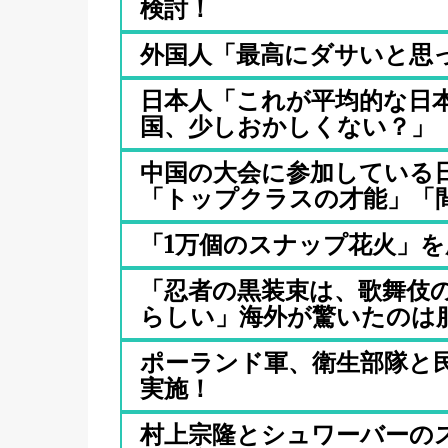
検討！
外国人「最高にダサいと思
日本人「これが平均的な日
国、少しおかしくない？」【タ
中国の大会に参加している日
「トップクラスの才能」「間.
「1万個のスナップ花火」
「忍者の黒装束は、歌舞伎
らしい」海外が驚いたのは服の
ポーランド軍、衛生部隊と
実施！
村上宗隆とシュワーバーの