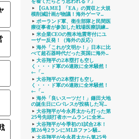
を着てたらどう思われる？」
ャ
【GAME】「EA」の買収と大規
模削減計画が物議！海外ゲーマ...
ポーランド軍、衛生部隊と民間医
療従事者が参加した戦場医療訓練...
米企業CEOの熊本地震寄付にユ
営
ーザー反発！（海外の反応）
海外「これが文明か！」日本に比
べて超石器時代だった英国に海外...
大谷翔平の2本塁打も空し
く・・・ド軍の6連敗に全米騒然！
←「...
大谷翔平の2本塁打も空し
く・・・ド軍の6連敗に全米騒然！
←「...
海外「良いスーツだ！」鎌田大地
の誕生日にCパレスが投稿した写...
大谷翔平が今永昇太から打った第
25号先頭打者ホームランに全米...
大谷翔平が今季初の1試合2本！
戦
第26号2ランにMLBファン騒...
大谷翔平が今永昇太から第25号