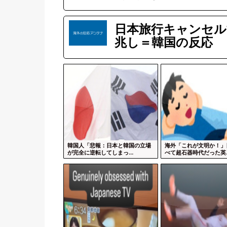
日本旅行キャンセル
兆し＝韓国の反応
韓国人「悲報：日本と韓国の立場
海外「これが文明か！」
が完全に逆転してしまっ...
べて超石器時代だった英..