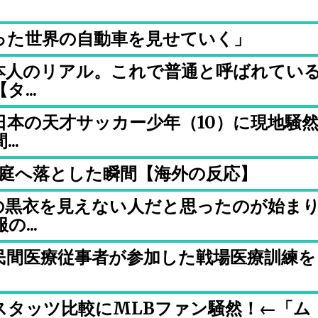
った世界の自動車を見せていく」
本人のリアル。これで普通と呼ばれてい
...
本の天才サッカー少年（10）に現地騒
..
を庭へ落とした瞬間【海外の反応】
の黒衣を見えない人だと思ったのが始ま
...
民間医療従事者が参加した戦場医療訓練を
スタッツ比較にMLBファン騒然！←「ム