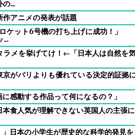
...
新作アニメの発表が話題
H3ロケット6号機の打ち上げに成功！」
..
タラメを挙げてけ！←「日本人は自然を
東京がパリよりも優れている決定的証拠
画に感動する作品って何になるの？」
日本食人気が理解できない英国人の主張に
！」日本の小学生が歴史的な科学的発見を