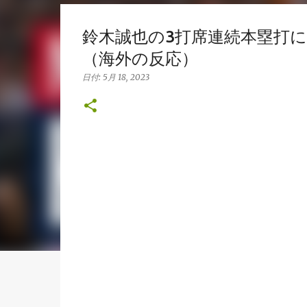
鈴木誠也の3打席連続本塁打
（海外の反応）
日付:
5月 18, 2023