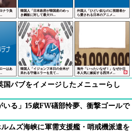
ヨナラ負
韓国人「日本政府が韓国産のめっ
外国人「ひどい奴なのに視聴者か
.
き鋼板に対して最大55...
ら愛される日本のアニメ...
ローはあ
韓国人「イジョンフ本日の全米が
海外「いったいなぜ！」なぜか日
.
呆れる守備エラーを見て...
本人気に嫉妬する西洋メ...
英国パブをイメージしたメニューらし
いる」15歳FW礒部怜夢、衝撃ゴールで
ホルムズ海峡に軍需支援艦・哨戒機派遣を