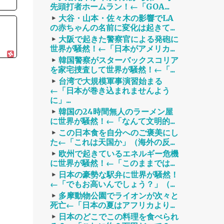
先頭打者ホームラン！←「GOA...
大谷・山本・佐々木の影響でLA
の赤ちゃんの名前に変化は起きて...
大阪で起きた警察官による発砲に
世界が騒然！←「日本がアメリカ...
韓国警察がスターバックスコリア
を家宅捜査して世界が騒然！←「...
台湾で大規模軍事演習始まる
←「日本が巻き込まれませんよう
に」...
韓国の24時間無人のラーメン屋
に世界が騒然！←「なんて文明的...
この日本食を自分へのご褒美にし
た←「これは天国か」（海外の反...
欧州で起きているエネルギー危機
に世界が騒然！←「このままでは...
日本の豪勢な駅弁に世界が騒然！
←「でもお高いんでしょう？」（...
多摩動物公園でライオンが次々と
死亡←「日本の夏はアフリカより...
日本のどこでこの料理を食べられ