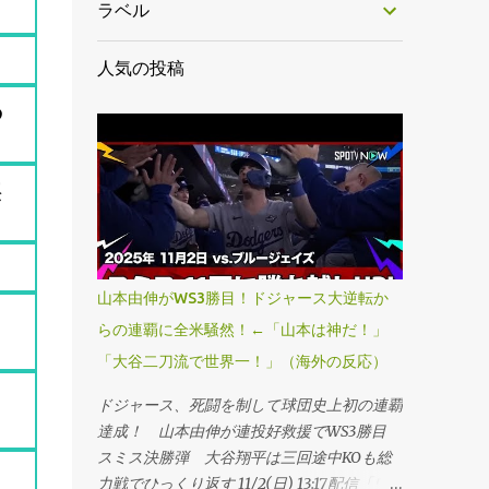
ラベル
人気の投稿
る
然
山本由伸がWS3勝目！ドジャース大逆転か
り
らの連覇に全米騒然！←「山本は神だ！」
「大谷二刀流で世界一！」（海外の反応）
ドジャース、死闘を制して球団史上初の連覇
達成！ 山本由伸が連投好救援でWS3勝目
スミス決勝弾 大谷翔平は三回途中KOも総
力戦でひっくり返す 11/2(日) 13:17配信「ワ