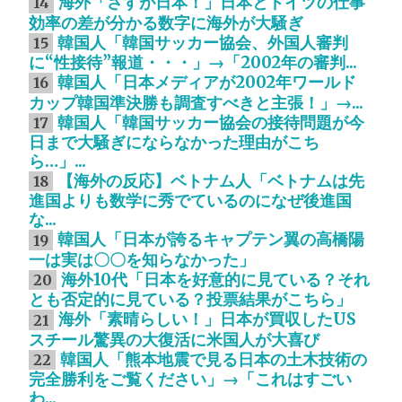
海外「さすが日本！」日本とドイツの仕事
14
効率の差が分かる数字に海外が大騒ぎ
韓国人「韓国サッカー協会、外国人審判
15
に“性接待”報道・・・」→「2002年の審判...
韓国人「日本メディアが2002年ワールド
16
カップ韓国準決勝も調査すべきと主張！」→...
韓国人「韓国サッカー協会の接待問題が今
17
日まで大騒ぎにならなかった理由がこち
ら…」...
【海外の反応】ベトナム人「ベトナムは先
18
進国よりも数学に秀でているのになぜ後進国
な...
韓国人「日本が誇るキャプテン翼の高橋陽
19
一は実は〇〇を知らなかった」
海外10代「日本を好意的に見ている？それ
20
とも否定的に見ている？投票結果がこちら」
海外「素晴らしい！」日本が買収したUS
21
スチール驚異の大復活に米国人が大喜び
韓国人「熊本地震で見る日本の土木技術の
22
完全勝利をご覧ください」→「これはすごい
わ...