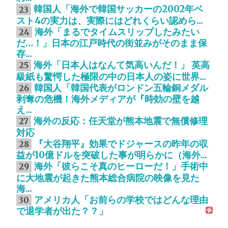
韓国人「海外で韓国サッカーの2002年ベ
23
スト4の実力は、実際にはどれくらい認めら...
海外「まるでタイムスリップしたみたい
24
だ…！」日本の江戸時代の街並みがそのまま保
存...
海外「日本人はなんて気高いんだ！」 英高
25
級紙も驚愕した極限の中の日本人の姿に世界...
韓国人「韓国代表がロンドン五輪銅メダル
26
剥奪の危機！海外メディアが『時効の壁を越
え...
海外の反応：任天堂が熊本地震で無償修理
27
対応
『大谷翔平』効果でドジャースの昨年の収
28
益が10億ドルを突破した事が明らかに（海外...
海外「彼らこそ真のヒーローだ！」手術中
29
に大地震が起きた熊本総合病院の映像を見た
海...
アメリカ人「お前らの学校ではどんな理由
30
で退学者が出た？？」