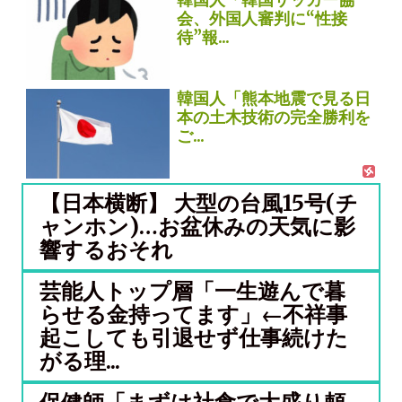
会、外国人審判に“性接
待”報...
韓国人「熊本地震で見る日
本の土木技術の完全勝利を
ご...
【日本横断】 大型の台風15号(チ
ャンホン)…お盆休みの天気に影
響するおそれ
芸能人トップ層「一生遊んで暮
らせる金持ってます」←不祥事
起こしても引退せず仕事続けた
がる理...