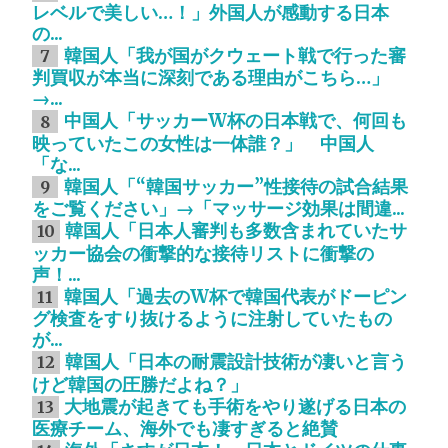
レベルで美しい…！」外国人が感動する日本
の...
韓国人「我が国がクウェート戦で行った審
7
判買収が本当に深刻である理由がこちら…」
→...
中国人「サッカーW杯の日本戦で、何回も
8
映っていたこの女性は一体誰？」 中国人
「な...
韓国人「“韓国サッカー”性接待の試合結果
9
をご覧ください」→「マッサージ効果は間違...
韓国人「日本人審判も多数含まれていたサ
10
ッカー協会の衝撃的な接待リストに衝撃の
声！...
韓国人「過去のW杯で韓国代表がドーピン
11
グ検査をすり抜けるように注射していたもの
が...
韓国人「日本の耐震設計技術が凄いと言う
12
けど韓国の圧勝だよね？」
大地震が起きても手術をやり遂げる日本の
13
医療チーム、海外でも凄すぎると絶賛