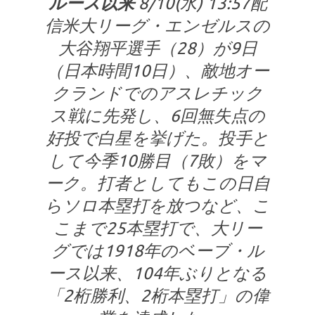
ルース以来
8/10(水) 13:57配
信米大リーグ・エンゼルスの
大谷翔平選手（28）が9日
（日本時間10日）、敵地オー
クランドでのアスレチック
ス戦に先発し、6回無失点の
好投で白星を挙げた。投手と
して今季10勝目（7敗）をマ
ーク。打者としてもこの日自
らソロ本塁打を放つなど、こ
こまで25本塁打で、大リー
グでは1918年のベーブ・ル
ース以来、104年ぶりとなる
「2桁勝利、2桁本塁打」の偉