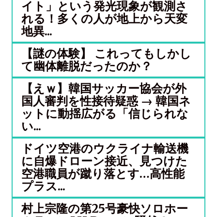
イト」という発光現象が観測さ
れる！多くの人が地上から天変
地異...
【謎の体験】 これってもしかし
て幽体離脱だったのか？
【えｗ】韓国サッカー協会が外
国人審判を性接待疑惑 → 韓国ネ
ットに動揺広がる「信じられな
い...
ドイツ空港のウクライナ輸送機
に自爆ドローン接近、見つけた
空港職員が蹴り落とす…高性能
プラス...
村上宗隆の第25号豪快ソロホー