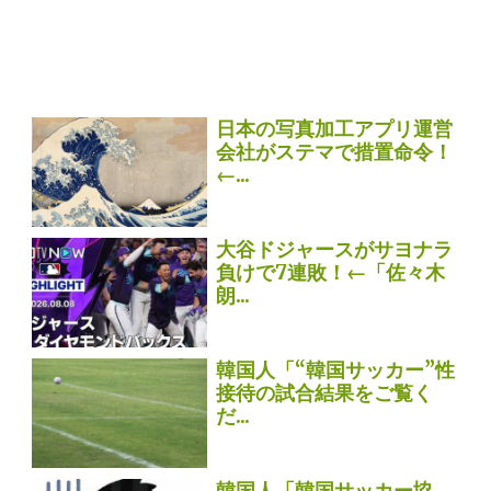
日本の写真加工アプリ運営
会社がステマで措置命令！
←...
大谷ドジャースがサヨナラ
負けで7連敗！←「佐々木
朗...
韓国人「“韓国サッカー”性
接待の試合結果をご覧く
だ...
韓国人「韓国サッカー協