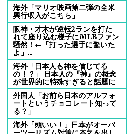
海外「マリオ映画第二弾の全米
興行収入がこちら」
阪神・才木が逆転2ランを打た
れて座り込む様子にMLBファン
騒然！←「打った選手に驚いた
よ」...
海外「日本人も神を信じてる
の！？」 日本人の『神』の概念
が世界的に特殊すぎると話題に
外国人「お前ら日本のアルフォ
ートというチョコレート知って
る？」
海外「頭いい！」日本がオーバ
ーツーリズム対策に本気を出し