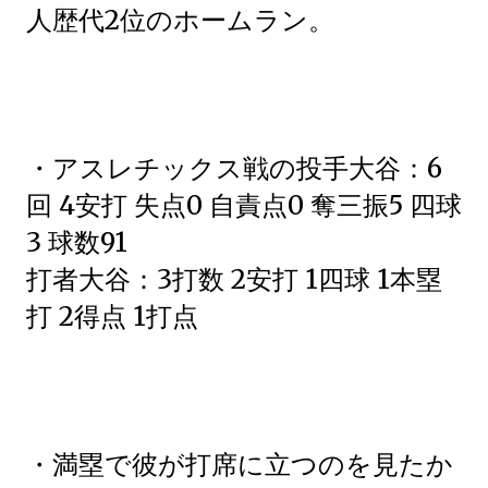
人歴代2位のホームラン。
・アスレチックス戦の投手大谷：6
回 4安打 失点0 自責点0 奪三振5 四球
3 球数91
打者大谷：3打数 2安打 1四球 1本塁
打 2得点 1打点
・満塁で彼が打席に立つのを見たか