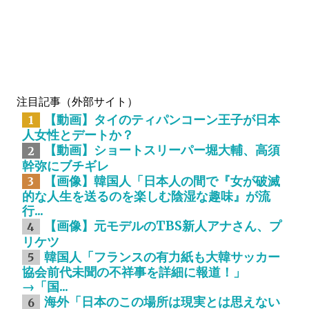
注目記事（外部サイト）
【動画】タイのティパンコーン王子が日本
1
人女性とデートか？
【動画】ショートスリーパー堀大輔、高須
2
幹弥にブチギレ
【画像】韓国人「日本人の間で『女が破滅
3
的な人生を送るのを楽しむ陰湿な趣味』が流
行...
【画像】元モデルのTBS新人アナさん、プ
4
リケツ
韓国人「フランスの有力紙も大韓サッカー
5
協会前代未聞の不祥事を詳細に報道！」
→「国...
海外「日本のこの場所は現実とは思えない
6