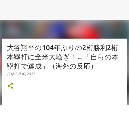
大谷翔平の104年ぶりの2桁勝利2桁
本塁打に全米大騒ぎ！←「自らの本
塁打で達成」（海外の反応）
日付:
8月 10, 2022