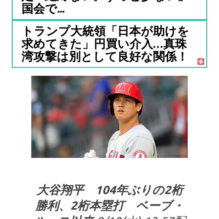
国会で...
トランプ大統領「日本が助けを
求めてきた」円買い介入…真珠
湾攻撃は別として良好な関係！
大谷翔平 104年ぶりの2桁
勝利、2桁本塁打 ベーブ・