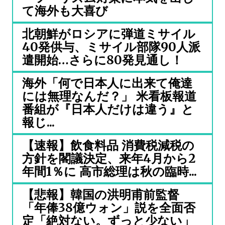
て海外も大喜び
北朝鮮がロシアに弾道ミサイル
40発供与、ミサイル部隊90人派
遣開始…さらに80発見通し！
海外「何で日本人に出来て俺達
には無理なんだ？」 米看板報道
番組が『日本人だけは違う』と
報じ...
【速報】飲食料品 消費税減税の
方針を閣議決定、来年4月から2
年間1％に 高市総理は秋の臨時...
【悲報】韓国の洪明甫前監督
「年俸38億ウォン」説を全面否
定「絶対ない。ずっと少ない」