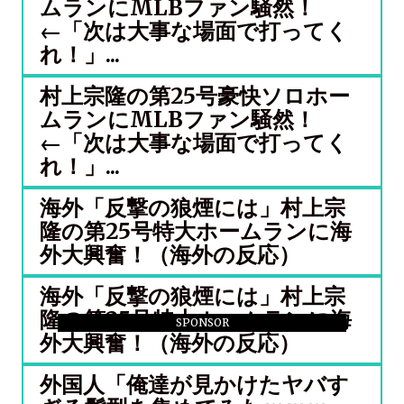
ムランにMLBファン騒然！
←「次は大事な場面で打ってく
れ！」...
村上宗隆の第25号豪快ソロホー
ムランにMLBファン騒然！
←「次は大事な場面で打ってく
れ！」...
海外「反撃の狼煙には」村上宗
隆の第25号特大ホームランに海
外大興奮！（海外の反応）
海外「反撃の狼煙には」村上宗
隆の第25号特大ホームランに海
SPONSOR
外大興奮！（海外の反応）
外国人「俺達が見かけたヤバす