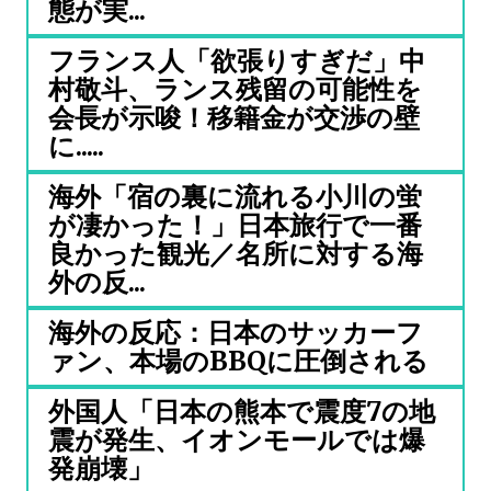
態が実...
フランス人「欲張りすぎだ」中
村敬斗、ランス残留の可能性を
会長が示唆！移籍金が交渉の壁
に.....
海外「宿の裏に流れる小川の蛍
が凄かった！」日本旅行で一番
良かった観光／名所に対する海
外の反...
海外の反応：日本のサッカーフ
ァン、本場のBBQに圧倒される
外国人「日本の熊本で震度7の地
震が発生、イオンモールでは爆
発崩壊」