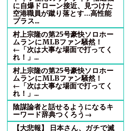
に自爆ドローン接近、見つけた
空港職員が蹴り落とす…高性能
プラス...
村上宗隆の第25号豪快ソロホー
ムランにMLBファン騒然！
←「次は大事な場面で打ってく
れ！」...
村上宗隆の第25号豪快ソロホー
ムランにMLBファン騒然！
←「次は大事な場面で打ってく
れ！」...
陰謀論者と話せるようになるキ
ーワード辞典つくろう→
【大悲報】 日本さん、ガチで滅