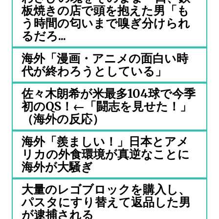
板焼きの店で頭を抱えた男「も
う時間の匂いまで嗅ぎ分けられ
るだろ...
海外「漫画・アニメの面白い時
代が終わろうとしている」
佐々木朗希が米最多104球で今季
初のQS！←「闘志を見せた！」
（海外の反応）
海外「羨ましい！」日本とアメ
リカの外食環境が真逆なことに
海外が大騒ぎ
大量のレゴブロックを購入し、
パスタにすり替えて返品した男
が逮捕される