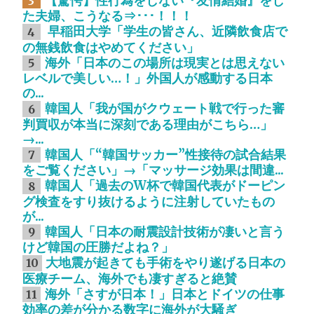
【驚愕】性行為をしない『友情結婚』をし
3
た夫婦、こうなる⇒･･･！！！
早稲田大学「学生の皆さん、近隣飲食店で
4
の無銭飲食はやめてください」
海外「日本のこの場所は現実とは思えない
5
レベルで美しい…！」外国人が感動する日本
の...
韓国人「我が国がクウェート戦で行った審
6
判買収が本当に深刻である理由がこちら…」
→...
韓国人「“韓国サッカー”性接待の試合結果
7
をご覧ください」→「マッサージ効果は間違...
韓国人「過去のW杯で韓国代表がドーピン
8
グ検査をすり抜けるように注射していたもの
が...
韓国人「日本の耐震設計技術が凄いと言う
9
けど韓国の圧勝だよね？」
大地震が起きても手術をやり遂げる日本の
10
医療チーム、海外でも凄すぎると絶賛
海外「さすが日本！」日本とドイツの仕事
11
効率の差が分かる数字に海外が大騒ぎ