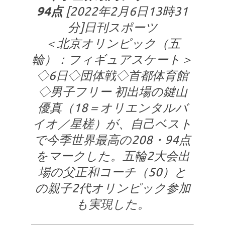
94点
[2022年2月6日13時31
分]日刊スポーツ
＜北京オリンピック（五
輪）：フィギュアスケート＞
◇6日◇団体戦◇首都体育館
◇男子フリー 初出場の鍵山
優真（18＝オリエンタルバ
イオ／星槎）が、自己ベスト
で今季世界最高の208・94点
をマークした。五輪2大会出
場の父正和コーチ（50）と
の親子2代オリンピック参加
も実現した。