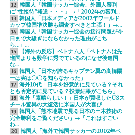
韓国人「韓国サッカー協会、外国人審判
12
に“性接待”報道・・・」→「2002年の審判...
韓国人「日本メディアが2002年ワールド
13
カップ韓国準決勝も調査すべきと主張！」→...
韓国人「韓国サッカー協会の接待問題が今
14
日まで大騒ぎにならなかった理由がこち
ら…」...
【海外の反応】ベトナム人「ベトナムは先
15
進国よりも数学に秀でているのになぜ後進国
な...
韓国人「日本が誇るキャプテン翼の高橋陽
16
一は実は〇〇を知らなかった」
海外10代「日本を好意的に見ている？それ
17
とも否定的に見ている？投票結果がこちら」
海外「素晴らしい！」日本が買収したUSス
18
チール驚異の大復活に米国人が大喜び
韓国人「熊本地震で見る日本の土木技術の
19
完全勝利をご覧ください」→「これはすごい
わ...
韓国人「海外で韓国サッカーの2002年ベ
20