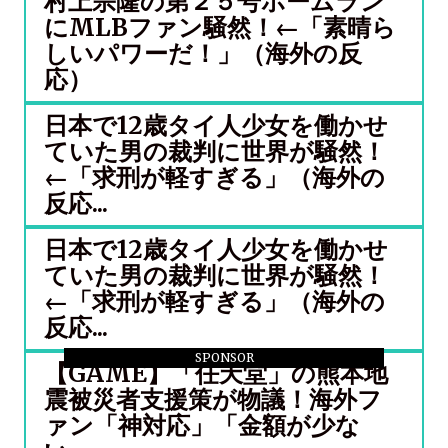
村上宗隆の第２５号ホームラン
にMLBファン騒然！←「素晴ら
しいパワーだ！」（海外の反
応）
日本で12歳タイ人少女を働かせ
ていた男の裁判に世界が騒然！
←「求刑が軽すぎる」（海外の
反応...
日本で12歳タイ人少女を働かせ
ていた男の裁判に世界が騒然！
←「求刑が軽すぎる」（海外の
反応...
SPONSOR
【GAME】「任天堂」の熊本地
震被災者支援策が物議！海外フ
ァン「神対応」「金額が少な