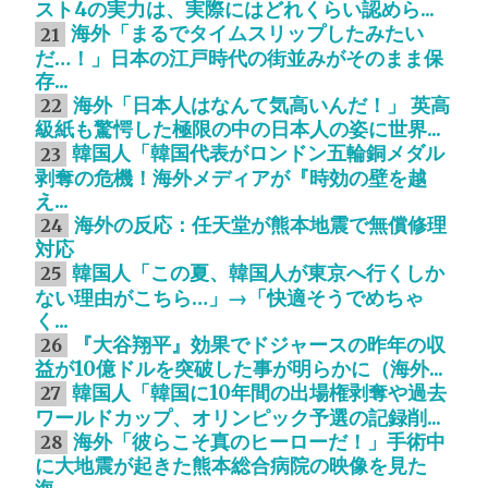
スト4の実力は、実際にはどれくらい認めら...
海外「まるでタイムスリップしたみたい
21
だ…！」日本の江戸時代の街並みがそのまま保
存...
海外「日本人はなんて気高いんだ！」 英高
22
級紙も驚愕した極限の中の日本人の姿に世界...
韓国人「韓国代表がロンドン五輪銅メダル
23
剥奪の危機！海外メディアが『時効の壁を越
え...
海外の反応：任天堂が熊本地震で無償修理
24
対応
韓国人「この夏、韓国人が東京へ行くしか
25
ない理由がこちら…」→「快適そうでめちゃ
く...
『大谷翔平』効果でドジャースの昨年の収
26
益が10億ドルを突破した事が明らかに（海外...
韓国人「韓国に10年間の出場権剥奪や過去
27
ワールドカップ、オリンピック予選の記録削...
海外「彼らこそ真のヒーローだ！」手術中
28
に大地震が起きた熊本総合病院の映像を見た