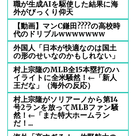
職が生成AIを駆使した結果に海
外がびっくり仰天
【動画】マンC鎌田????の高校時
代のドリブルwwwwwww
外国人「日本が快適なのは国土
の形のせいなのかもしれない」
村上宗隆のMLB全15本塁打のハ
イライトに全米騒然！←「新人
王だな」（海外の反応）
村上宗隆がソリアーノから第14
号2ランを放ってMLBファン騒
然！←「また特大ホームラン
だ！...