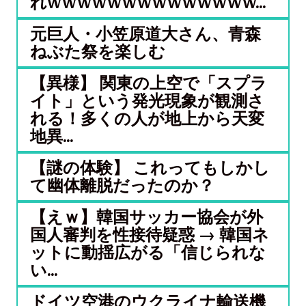
れwwwwwwwwwwwwww...
元巨人・小笠原道大さん、青森
ねぶた祭を楽しむ
【異様】 関東の上空で「スプラ
イト」という発光現象が観測さ
れる！多くの人が地上から天変
地異...
【謎の体験】 これってもしかし
て幽体離脱だったのか？
【えｗ】韓国サッカー協会が外
国人審判を性接待疑惑 → 韓国ネ
ットに動揺広がる「信じられな
い...
ドイツ空港のウクライナ輸送機