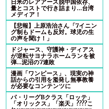
日米のレアアース脱中国依存、
量とコストで行き詰まり…台湾
メディア！
【悲報】上原浩治さん「7イニン
グ制もドームも反対。球児の生
の声を聞け！」
ドジャース、守護神・ディアス
が逆転サヨナラホームランを被
弾…泥沼の7連敗
漫画「ワンピース」、現実の神
話からの引用を濫発し無事教養
が必要なコンテンツに
パ・リーグBクラス「ロッテ」
「オリックス」「楽天」????こ