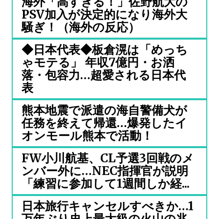
海外「高すぎる！」佐野航大の
PSV加入が決定的になり海外大
騒ぎ！（海外の反応）
◆日本代表◆板倉滉は「めっち
ゃモテる」 年収7億円・お洒
落・包容力…超愛される日本代
表
熊本地震で派遣の海自警備犬が
任務を終えて帰還…爆発したイ
オンモール熊本で活動！
FW小川航基、CL予選3回戦のメ
ンバー外に…NEC指揮官が説明
「練習に参加して1週間しか経...
日本旅行キャンセルすべきか…1
万年ぶり史上最大級の火山の兆