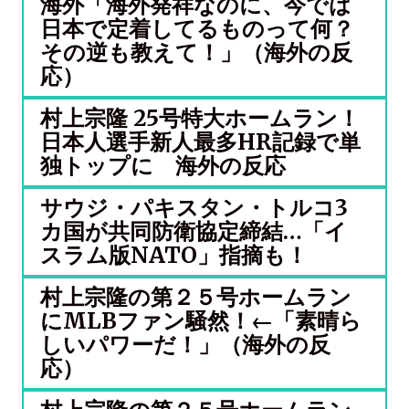
海外「海外発祥なのに、今では
日本で定着してるものって何？
その逆も教えて！」（海外の反
応）
村上宗隆 25号特大ホームラン！
日本人選手新人最多HR記録で単
独トップに 海外の反応
サウジ・パキスタン・トルコ3
カ国が共同防衛協定締結…「イ
スラム版NATO」指摘も！
村上宗隆の第２５号ホームラン
にMLBファン騒然！←「素晴ら
しいパワーだ！」（海外の反
応）