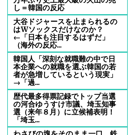
し＝韓国の反応
大谷ドジャースを止まられるの
はWソックスだけなのか？
←「日本も注目するはずだ」
（海外の反応...
韓国人「深刻な就職難の中で日
本企業への就職を選ぶ韓国の若
者が急増しているという現実」
→「過...
歴代最多得票記録でトップ当選
の河合ゆうすけ市議、埼玉知事
選（来年８月）に立候補表明！
「埼玉...
わさびの塊をそのまま一口、鉄