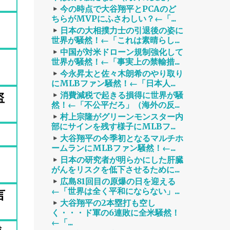
今の時点で大谷翔平とPCAのど
ちらがMVPにふさわしい？←「...
日本の大相撲力士の引退後の姿に
世界が騒然！←「これは素晴らし...
中国が対米ドローン規制強化して
、
世界が騒然！←「事実上の禁輸措...
今永昇太と佐々木朗希のやり取り
にMLBファン騒然！←「日本人...
盗
消費減税で起きる損得に世界が騒
然！←「不公平だろ」（海外の反...
村上宗隆がグリーンモンスター内
部にサインを残す様子にMLBフ...
大谷翔平の今季初となるマルチホ
ームランにMLBファン騒然！←...
日本の研究者が明らかにした肝臓
がんをリスクを低下させるために...
広島81回目の原爆の日を迎える
←「世界は全く平和にならない」...
言
大谷翔平の2本塁打も空し
く・・・ド軍の6連敗に全米騒然！
←「...