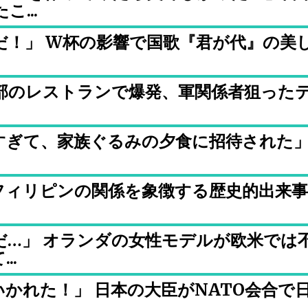
...
だ！」 W杯の影響で国歌『君が代』の美
部のレストランで爆発、軍関係者狙った
すぎて、家族ぐるみの夕食に招待された
フィリピンの関係を象徴する歴史的出来事
だ…」 オランダの女性モデルが欧米では
..
かれた！」 日本の大臣がNATO会合で
.