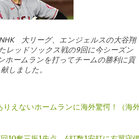
15分NHK 大リーグ、エンジェルスの大谷翔
れたレッドソックス戦の9回に今シーズン
ランホームランを打ってチームの勝利に貢
献しました。
ありえないホームランに海外驚愕！（海
回10奪三振1失点、4打数1安打に右翼守