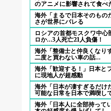
のアニメに影響されて食べたこ
海外「まるで日本そのもの
さが世界にバレる
ロシアの首都モスクワ中心
ロか…3人死亡21人負傷！
海外「整備士と仲良くなり
二度と買わない車の話…
海外「歓迎する！」日本と
に現地人が超感動
海外「日本が凄すぎるだけ
可能な日常を日本で満喫して.
海外「日本人に全部持ってい
本の好感度を爆上げしてし..