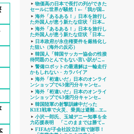
物価高の日本で長打の列ができた
療
セールに世界が騒然！←「我が国...
海外「あるある！」日本を旅行し
た外国人が患う新たな症状「日本...
海外「あるある！」日本を旅行し
害
た外国人が患う新たな症状「日本...
日本政府が永住権要件を厳格化し
た狙い（海外の反応）
韓国人「韓国サッカー協会の性接
待問題のとんでもない言い訳がこ...
警備ロボットの最適解は一輪走行
かもしれない - カラパイア
海外「桁違いだ」日本のオンライ
ンショップで43億円分キャンセ...
海外「桁違いだ」日本のオンライ
ンショップで43億円分キャンセ...
韓国陸軍の射撃訓練中だった
が
K1E1戦車で火災、乗員は避難…エ...
小沢一郎氏、玉城デニー知事を全
力応援表明 「このままでは勝て...
本
FIFAが子会社設立計画で謝罪！