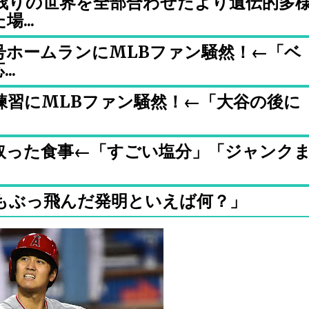
残りの世界を全部合わせたより遺伝的多
...
号ホームランにMLBファン騒然！←「ベ
..
練習にMLBファン騒然！←「大谷の後に
）
取った食事←「すごい塩分」「ジャンク
もぶっ飛んだ発明といえば何？」