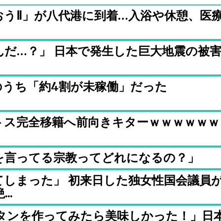
おうⅡ」が八代港に到着…入浴や休憩、医
だ…？」 日本で発生した巨大地震の被
万のうち「約4割が未稼働」だった
トス完全移籍へ前向きキターｗｗｗｗｗｗ
を言ってる宗教ってどれになるの？」
てしまった」 初来日した独女性国会議員
..
タンを作ってみたら美味しかった！」日