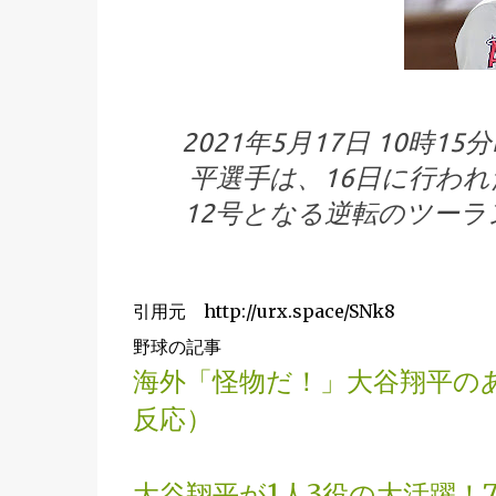
2021年5月17日 10時
平選手は、16日に行わ
12号となる逆転のツー
引用元 http://urx.space/SNk8
野球の記事
海外「怪物だ！」大谷翔平の
反応）
大谷翔平が1人3役の大活躍！7