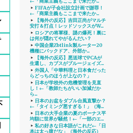
←「商業主義もここまで来たか...
FIFAが子会社設立計画で謝罪！
←「商業主義もここまで来たか...
し
【海外の反応】吉田正尚がマルチ
安打＆打点！レッドソックスがW...
ロシアの将軍様、謎の爆死！裏に
テ
は何が隠れてやがるんだい？
中国企業Zbtlink製ルーター20
機種にバックドア、外部か...
【海外の反応】悪送球でPCAが
」
生還し、カブスがブルージェイズ...
外国人「中華料理と日本食だった
らどっちのほうが上なの？」
日本が学校外の危機管理を見直
し！←「教師たちがいい加減だか
ら...
日本のお盆をダブル台風直撃か？
不
←「タイミング悪すぎる！」（海...
日本の大手企業の夏のボーナス平
均額に世界が騒然！←「一部のエ...
日
私の好きな日本語がこれだ←「日
本は太っ腹だな」（海外の反応）