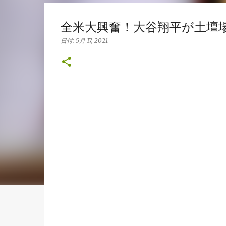
全米大興奮！大谷翔平が土壇場
日付:
5月 17, 2021