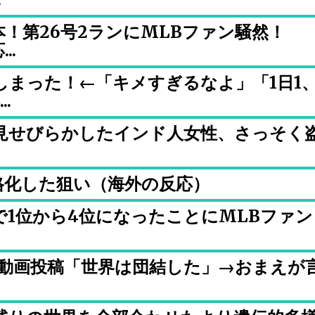
本！第26号2ランにMLBファン騒然！
..
しまった！←「キメすぎるなよ」「1日1
.
を見せびらかしたインド人女性、さっそく
格化した狙い（海外の反応）
1位から4位になったことにMLBファン
ト動画投稿「世界は団結した」→おまえが