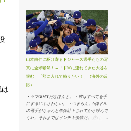
ールドシリーズ・第7戦、ブルージェイズ
4―5ドジャース」（1日、トロント） ドジ
ャースが延長十一回にスミスの勝ち越し本塁
打で球団史上初、MLB25年ぶりのワールド
シリーズ連覇を果たした。第6戦勝利投手の
山本由伸投手が九回途中から登板し、1死満
役
塁のピンチを切り抜けるなど、3回を無失点
に抑えてシリーズ3勝目を挙げた。「1番・投
手兼指名打者」で先発出場した大谷翔平投手
山本由伸に駆け寄るドジャース選手たちの写
は三回に決勝3ランを被弾し、マウンドで両
真に全米騒然！←「ド軍に連れてきた大谷を
手を膝につきうなだれKO。打者としては第3
恨む」「額に入れて飾りたい！」（海外の反
戦以来のマルチ安打をマークするなど5打数
2安打1四球だった。 ・連覇だぜベイビー。
応）
認は
・最高すぎる、伝説的だ。 ・ははは、ざま
・ヤマGOATだなほんと。 ・彼はすべてを手
あみろトロント！マリナーズファンとして感
にするにふさわしい。 ・つまらん。6億ドル
謝する。 ・よおおおお！泣きそうだ。カー
の選手がちゃんと年俸計上されてから呼んで
ショーのために嬉しすぎる。 ・よっしゃあ
くれ。それまではインチキ優勝だ。 注目記
あああ！MVPはヤマだ！ 注目記事（外部サ
事（外部サイト） ・この男がドジャースを
イト） ・デーブ・ロバーツの悪口はもう言