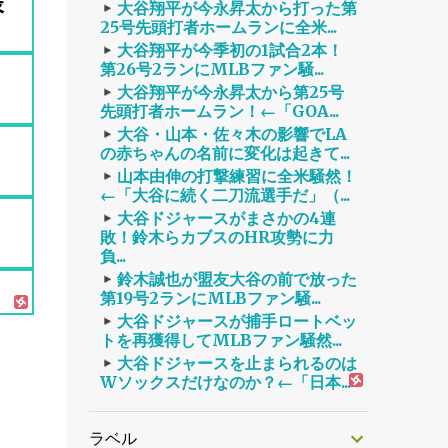
様
大谷翔平が今永昇太から打った第
25号先頭打者ホームランに全米...
大谷翔平が今季初の1試合2本！
第26号2ランにMLBファン騒...
大谷翔平が今永昇太から第25号
先頭打者ホームラン！←「GOA...
大谷・山本・佐々木の影響でLA
の赤ちゃんの名前に変化は起きて...
山本由伸の打撃練習に全米騒然！
←「大谷に続く二刀流選手だ」（...
ま
大谷ドジャースがまさかの4連
敗！鈴木らカブスのHR攻勢に力
負...
鈴木誠也が盟友大谷の前で放った
第19号2ランにMLBファン騒...
大谷ドジャースが捕手ロートベッ
トを再獲得してMLBファン騒然...
大谷ドジャースを止まられるのは
Wソックスだけなのか？←「日本...
ラベル