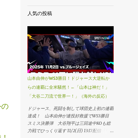
人気の投稿
山本由伸がWS3勝目！ドジャース大逆転か
らの連覇に全米騒然！←「山本は神だ！」
「大谷二刀流で世界一！」（海外の反応）
外の
ドジャース、死闘を制して球団史上初の連覇
達成！ 山本由伸が連投好救援でWS3勝目
スミス決勝弾 大谷翔平は三回途中KOも総
力戦でひっくり返す 11/2(日) 13:17配信「ワ
備！