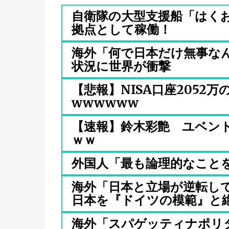
自衛隊の大型支援船「はく
拠点として稼働！
海外「何で日本だけ無事なん
状況に世界が衝撃
【悲報】NISA口座2052
wwwwww
【速報】鈴木彩艶 ユベン
ｗｗ
外国人「最も論理的なこと
海外「日本と立場が逆転し
日本を『ドイツの模範』と絶.
海外「スパゲッティナポリ