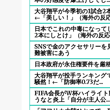
大谷翔平が今季初の1試合2
←「美しい！」（海外の反応.
日本でこれの中毒になって
2本にしとけ」（海外の反応..
SNSで金のアクセサリー
難被害にあう
日本政府が永住権要件を厳
大谷翔平が投手ランキングで
騒然！←「防御率0.73だ...
FIFA会長がW杯ハイライ
うなと炎上「自分が主人公...