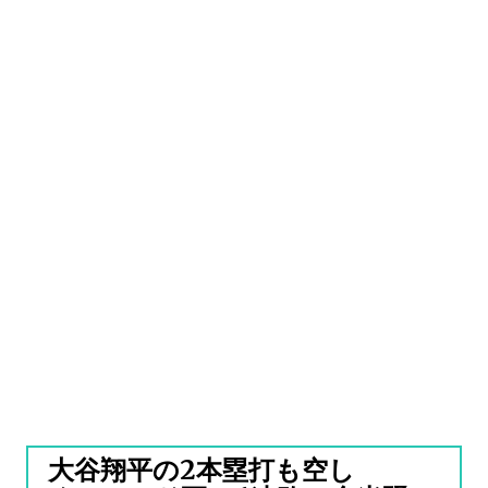
大谷翔平の2本塁打も空し