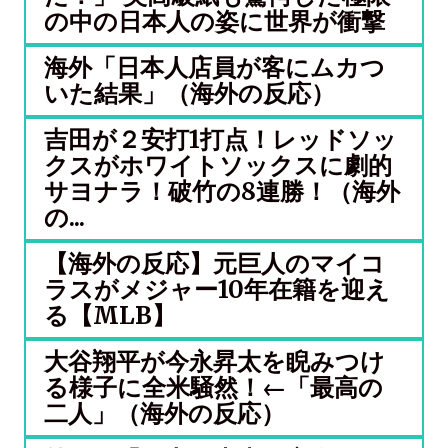
の中の日本人の姿に世界が衝撃
海外「日本人店員が客にムカつ
いた結果」（海外の反応）
吉田が２安打1打点！レッドソッ
クスがホワイトソックスに劇的
サヨナラ！破竹の8連勝！（海外
の...
【海外の反応】元巨人のマイコ
ラスがメジャー10年在籍を迎え
る【MLB】
大谷翔平が今永昇太を睨みつけ
る様子に全米騒然！←「最高の
二人」（海外の反応）