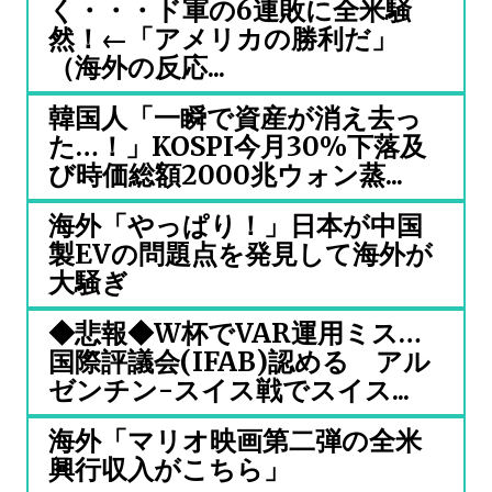
く・・・ド軍の6連敗に全米騒
然！←「アメリカの勝利だ」
（海外の反応...
韓国人「一瞬で資産が消え去っ
た…！」KOSPI今月30%下落及
び時価総額2000兆ウォン蒸...
海外「やっぱり！」日本が中国
製EVの問題点を発見して海外が
大騒ぎ
◆悲報◆W杯でVAR運用ミス…
国際評議会(IFAB)認める アル
ゼンチン-スイス戦でスイス...
海外「マリオ映画第二弾の全米
興行収入がこちら」