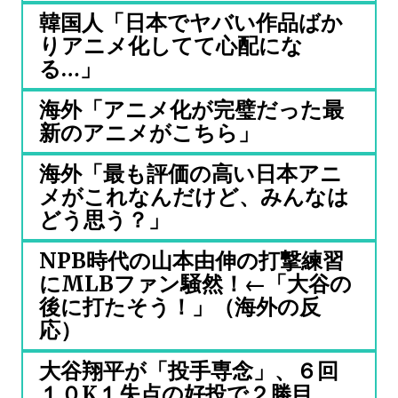
韓国人「日本でヤバい作品ばか
りアニメ化してて心配にな
る…」
海外「アニメ化が完璧だった最
新のアニメがこちら」
海外「最も評価の高い日本アニ
メがこれなんだけど、みんなは
どう思う？」
NPB時代の山本由伸の打撃練習
にMLBファン騒然！←「大谷の
後に打たそう！」（海外の反
応）
大谷翔平が「投手専念」、６回
１０K１失点の好投で２勝目、