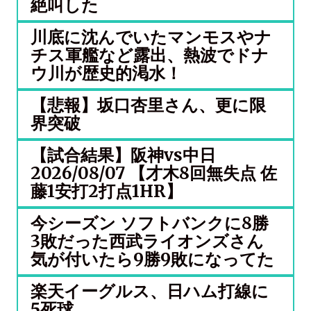
絶叫した
川底に沈んでいたマンモスやナ
チス軍艦など露出、熱波でドナ
ウ川が歴史的渇水！
【悲報】坂口杏里さん、更に限
界突破
【試合結果】阪神vs中日
2026/08/07 【才木8回無失点 佐
藤1安打2打点1HR】
今シーズン ソフトバンクに8勝
3敗だった西武ライオンズさん
気が付いたら9勝9敗になってた
楽天イーグルス、日ハム打線に
5死球