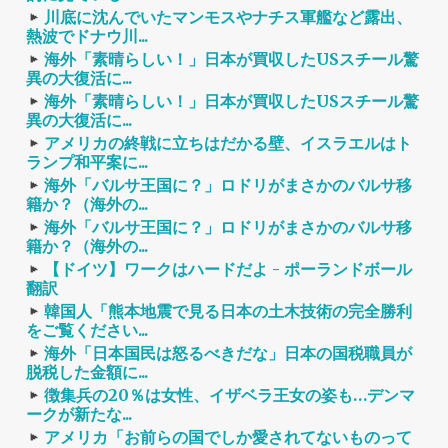
川底に沈んでいたマンモスやナチス軍艦など露出、
熱波でドナウ川...
海外「素晴らしい！」日本が買収したUSスチール驚
異の大復活に...
海外「素晴らしい！」日本が買収したUSスチール驚
異の大復活に...
アメリカの終戦に立ちはだかる壁、イスラエルはト
ランプ和平案に...
海外「バルサ王国に？」ロドリがまさかのバルサ移
籍か？（海外の...
海外「バルサ王国に？」ロドリがまさかのバルサ移
籍か？（海外の...
【ドイツ】ワークはハードだよ - ポーランドボール
翻訳
韓国人「熊本地震で見る日本の土木技術の完全勝利
をご覧ください...
海外「日本国民は怒るべきだな」日本の国税職員が
脱税した金額に...
徴集兵の20％は女性、イザベラ王女の姿も…デンマ
ークが新たな...
アメリカ「お前らの国でしか愛されてないものって