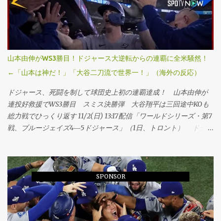
山本由伸がWS3勝目！ドジャース大逆転からの連覇に全米騒然！
←「山本は神だ！」「大谷二刀流で世界一！」（海外の反応）
ドジャース、死闘を制して球団史上初の連覇達成！ 山本由伸が
連投好救援でWS3勝目 スミス決勝弾 大谷翔平は三回途中KOも
総力戦でひっくり返す 11/2(日) 13:17配信「ワールドシリーズ・第7
戦、ブルージェイズ4―5ドジャース」（1日、トロント） ドジャ
ースが延長十一回にスミスの勝ち越し本塁打で球団史上初、
MLB25年ぶりのワールドシリーズ連覇を果たした。第6戦勝利投手
の山本由伸投手が九回途中から登板し、1死満塁のピンチを切り抜
けるなど、3回を無失点に抑えてシリーズ3勝目を挙げた。「1番・
SPONSOR
投手兼指名打者」で先発出場した大谷翔平投手は三回に決勝3ラン
を被弾し、マウンドで両手を膝につきうなだれKO。打者としては
第3戦以来のマルチ安打をマークするなど5打数2安打1四球だっ