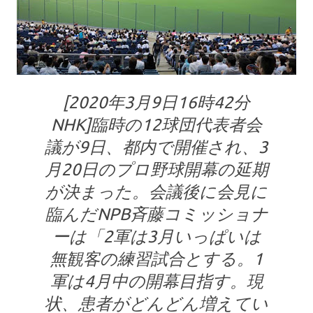
[2020年3月9日16時42分
NHK]臨時の12球団代表者会
議が9日、都内で開催され、3
月20日のプロ野球開幕の延期
が決まった。会議後に会見に
臨んだNPB斉藤コミッショナ
ーは「2軍は3月いっぱいは
無観客の練習試合とする。1
軍は4月中の開幕目指す。現
状、患者がどんどん増えてい