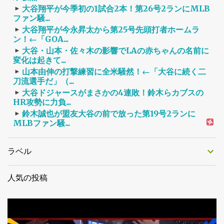
大谷翔平が今季初の1試合2本！第26号2ランにMLB
ファン騒...
大谷翔平が今永昇太から第25号先頭打者ホームラ
ン！←「GOA...
大谷・山本・佐々木の影響でLAの赤ちゃんの名前に
変化は起きて...
山本由伸の打撃練習に全米騒然！←「大谷に続く二
刀流選手だ」（...
大谷ドジャースがまさかの4連敗！鈴木らカブスの
HR攻勢に力負...
鈴木誠也が盟友大谷の前で放った第19号2ランに
MLBファン騒...
ラベル
人気の投稿