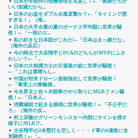
日本が学校外の危機管理を見直し！←「教師たちが
いい加減だから...
日本のお盆をダブル台風直撃か？←「タイミング悪
すぎる！」（海...
日本の大手企業の夏のボーナス平均額に世界が騒
然！←「一部のエ...
私の好きな日本語がこれだ←「日本は太っ腹だな」
（海外の反応）
今の時点で大谷翔平とPCAのどちらがMVPにふさ
わしい？←「...
日本の大相撲力士の引退後の姿に世界が騒然！
←「これは素晴らし...
中国が対米ドローン規制強化して世界が騒然！
←「事実上の禁輸措...
今永昇太と佐々木朗希のやり取りにMLBファン騒
然！←「日本人...
消費減税で起きる損得に世界が騒然！←「不公平だ
ろ」（海外の反...
村上宗隆がグリーンモンスター内部にサインを残す
様子にMLBフ...
大谷翔平の2本塁打も空しく・・・ド軍の6連敗に全
米騒然！←「...