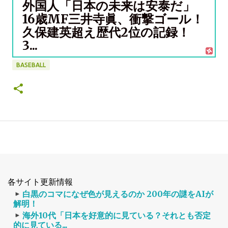
外国人「日本の未来は安泰だ」
16歳MF三井寺眞、衝撃ゴール！
久保建英超え歴代2位の記録！
3...
BASEBALL
各サイト更新情報
白黒のコマになぜ色が見えるのか 200年の謎をAIが
解明！
海外10代「日本を好意的に見ている？それとも否定
的に見ている...