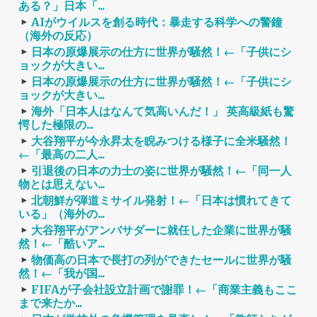
ある？」日本「...
AIがウイルスを創る時代：暴走する科学への警鐘
（海外の反応）
日本の原爆展示の仕方に世界が騒然！←「子供にシ
ョックが大きい...
日本の原爆展示の仕方に世界が騒然！←「子供にシ
ョックが大きい...
海外「日本人はなんて気高いんだ！」 英高級紙も驚
愕した極限の...
大谷翔平が今永昇太を睨みつける様子に全米騒然！
←「最高の二人...
引退後の日本の力士の姿に世界が騒然！←「同一人
物とは思えない...
北朝鮮が弾道ミサイル発射！←「日本は慣れてきて
いる」（海外の...
大谷翔平がアンバサダーに就任した企業に世界が騒
然！←「酷いア...
物価高の日本で長打の列ができたセールに世界が騒
然！←「我が国...
FIFAが子会社設立計画で謝罪！←「商業主義もここ
まで来たか...