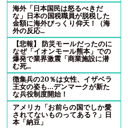
海外「日本国民は怒るべきだ
な」日本の国税職員が脱税した
金額に海外びっくり仰天！（海
外の反応...
【悲報】 防災モールだったのに
なぜ「イオンモール熊本」での
爆発で業界激震「商業施設に潜
む死...
徴集兵の20％は女性、イザベラ
王女の姿も…デンマークが新た
な兵役制度開始！
アメリカ「お前らの国でしか愛
されてないものってある？」日
本「納豆」