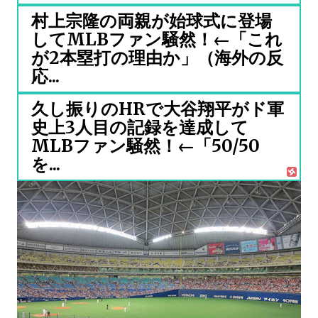
村上宗隆の両親が始球式に登場
してMLBファン騒然！←「これ
が2本塁打の理由か」（海外の反
応...
久し振りのHRで大谷翔平がド軍
史上3人目の記録を達成して
MLBファン騒然！←「50/50
を...