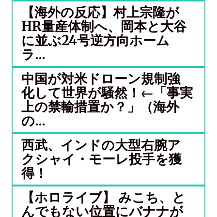
【海外の反応】村上宗隆が
HR量産体制へ、岡本と大谷
に並ぶ24号逆方向ホーム
ラ...
中国が対米ドローン規制強
化して世界が騒然！←「事実
上の禁輸措置か？」（海外
の...
西武、インドの大型右腕ア
クシャイ・モーレ投手を獲
得！
【ホロライブ】 みこち、と
んでもない位置にバナナが