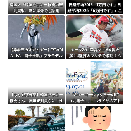
韓国人「韓国サッカー協会の審
日経平均2013「1万円です」日
判買収、遂に海外でも話題
経平均2026「6万円です」←こ
に…」→「2002年の栄光まで
れは年収爆上がりしたんやろな
疑われる…（ﾌﾞﾙﾌﾞﾙ」＝韓国の
ぁ…
反応
【勇者王ガオガイガー】PLAM
カープ秋山翔吾プロ初4番抜
ATEA「獅子王凱」プラモデル
擢！2塁打＆マルチで躍動！ベ
【予約開始】
テランに希望の光
【もう滅茶苦茶】韓国サッカー
「Sゴーゴージャグラー4KT
協会さん、国際審判員らに『性
（北電子）」「Lライザのアト
接待』をしていたことが判明 2
リエKD（北電子）」が検定通
011～12年にかけて 日本審判も
過
対象との指摘も