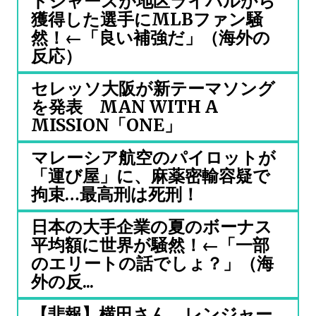
ドジャースが地区ライバルから
獲得した選手にMLBファン騒
然！←「良い補強だ」（海外の
反応）
セレッソ大阪が新テーマソング
を発表 MAN WITH A
MISSION「ONE」
マレーシア航空のパイロットが
「運び屋」に、麻薬密輸容疑で
拘束…最高刑は死刑！
日本の大手企業の夏のボーナス
平均額に世界が騒然！←「一部
のエリートの話でしょ？」（海
外の反...
【悲報】横田さん、レンジャー