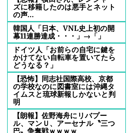
ズに移籍したのは悪手とネット
の声…
韓国人「日本、VNL史上初の開
幕11連勝達成・・・」→「」
ドイツ人「お前らの自宅に鍵を
かけてない自転車を置いてたら
どうなる？」
【恐怖】同志社国際高校、京都
の学校なのに図書室には沖縄タ
イムスと琉球新報しかないと判
明
【朗報】佐野海舟にリバプー
ル、マンＵ、アーセナル〝三つ
巴〟争奪戦ｗｗｗｗ