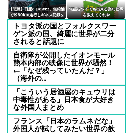
【悲報】日産e-power、無給油
無能なワイでも出来る楽な仕事
で1980km走行しギネス記録を
を教えてくれや
達成！！→スタート地点ボゴタ
トヨタ派の国とフォルクスワー
の海抜2600ｍ、ゴールのカリ
ゲン派の国、綺麗に世界が二分
ブ海沿岸が海抜0ｍ…
されると話題に
自衛隊が公開したイオンモール
熊本内部の映像に世界が騒然！
←「なぜ残っていたんだ？」
（海外の...
「こういう居酒屋のキュウリは
中毒性がある」日本食が大好き
な外国人まとめ
フランス「日本のラムネだな」
外国人が試してみたい世界の飲