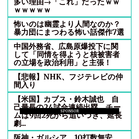
多い理由→「これ」だったｗｗ
ｗｗｗｗｗ
怖いのは幽霊より人間なのか？
暴力団にまつわる怖い話傑作7選
中国外務省、広島原爆投下に関
して「同情を得ようと核被害者
の立場を政治利用」と主張！
【悲報】NHK、フジテレビの仲
間入り
【米国】カブス・鈴木誠也 自
己最長の24試合連続出塁 チー
SPONSOR
ムは9回2死から追いつき、延長
劇...
阪神・ガルシア、10打数無安