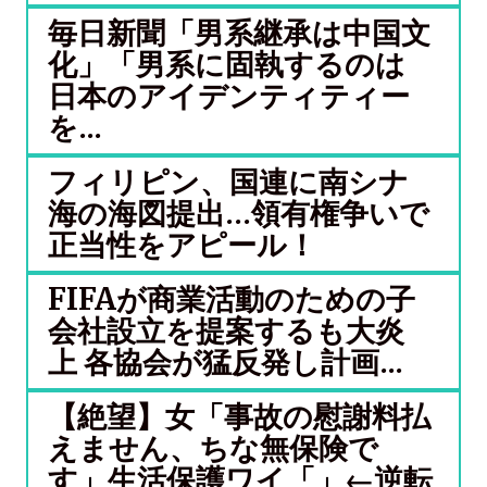
毎日新聞「男系継承は中国文
化」「男系に固執するのは
日本のアイデンティティー
を...
フィリピン、国連に南シナ
海の海図提出…領有権争いで
正当性をアピール！
FIFAが商業活動のための子
会社設立を提案するも大炎
上 各協会が猛反発し計画...
【絶望】女「事故の慰謝料払
えません、ちな無保険で
す」生活保護ワイ「」←逆転