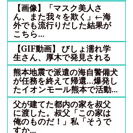
【画像】「マスク美人さ
ん、また我々を欺く」←海
外でも流行りだした結果が
こちら...
【GIF動画】 びしょ濡れ学
生さん、厚木で発見される
熊本地震で派遣の海自警備犬
が任務を終えて帰還…爆発し
たイオンモール熊本で活動...
父が建てた都内の家を叔父
に渡した。叔父「この家は
俺のものだ！」私「そうで
すか...