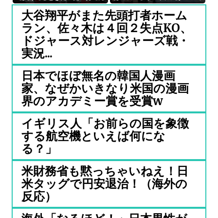
のがキツい』←これ
見せびらかすｗ
大谷翔平がまた先頭打者ホーム
ラン、佐々木は４回２失点KO、
ドジャース対レンジャーズ戦・
実況...
日本でほぼ無名の韓国人漫画
家、なぜかいきなり米国の漫画
界のアカデミー賞を受賞w
イギリス人「お前らの国を象徴
する航空機といえば何にな
る？」
米財務省も黙っちゃいねえ！日
米タッグで円安退治！（海外の
反応）