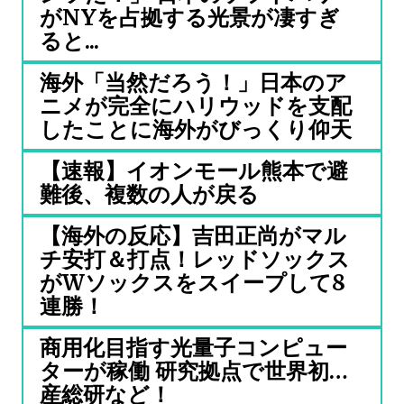
がNYを占拠する光景が凄すぎ
ると...
海外「当然だろう！」日本のア
ニメが完全にハリウッドを支配
したことに海外がびっくり仰天
【速報】イオンモール熊本で避
難後、複数の人が戻る
【海外の反応】吉田正尚がマル
チ安打＆打点！レッドソックス
がWソックスをスイープして8
連勝！
商用化目指す光量子コンピュー
ターが稼働 研究拠点で世界初…
産総研など！