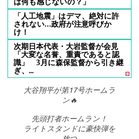
は何も感じないの？」
「人工地震」はデマ、絶対に許
されない…政府が注意呼びか
け！
次期日本代表・大岩監督が会見
「大変な名誉、重責であると認
識」 3月に森保監督から引き継
ぎ、...
大谷翔平が第17号ホームラ
ン🔥
先頭打者ホームラン！
ライトスタンドに豪快弾を
放つ