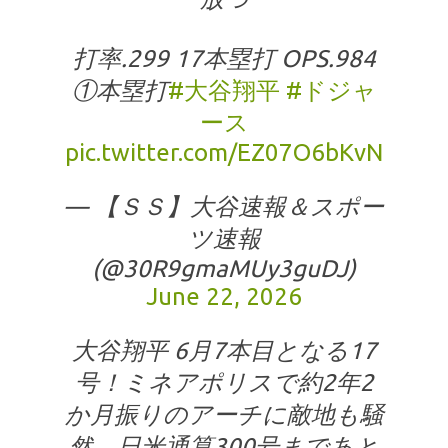
打率.299 17本塁打 OPS.984
①本塁打
#大谷翔平
#ドジャ
ース
pic.twitter.com/EZ07O6bKvN
— 【ＳＳ】大谷速報＆スポー
ツ速報
(@30R9gmaMUy3guDJ)
June 22, 2026
大谷翔平 6月7本目となる17
号！ミネアポリスで約2年2
か月振りのアーチに敵地も騒
然、日米通算300号まであと