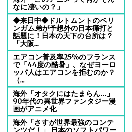
なに凄いの？」
◆来日中◆ドルトムントのベリ
ンガム弟が予想外の日本痛打と
話題に！日本の天下の台所は？
「大阪...
エアコン普及率25%のフランス
で「44度の酷暑」、なぜヨーロ
ッパ人はエアコンを拒むのか？
（...
海外「オタクにはたまらん…」
90年代の異世界ファンタジー漫
画がアニメ化
海外「さすが世界最強のコンテ
ンツだ！」 日本のソフトパワー