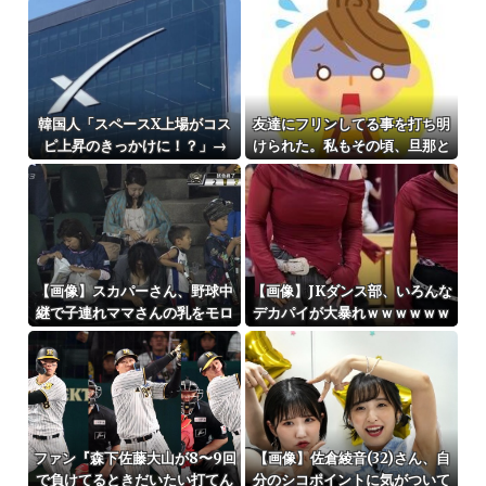
ると非難されてしまう
韓国人「スペースX上場がコス
友達にフリンしてる事を打ち明
ピ上昇のきっかけに！？」→
けられた。私もその頃、旦那と
「今度はコスピを上昇させる材
うまくいっておらず...
料にするのか」
【画像】スカパーさん、野球中
【画像】JKダンス部、いろんな
継で子連れママさんの乳をモロ
デカパイが大暴れｗｗｗｗｗｗ
映し
ｗ
ファン『森下佐藤大山が8〜9回
【画像】佐倉綾音(32)さん、自
で負けてるときだいたい打てん
分のシコポイントに気がついて