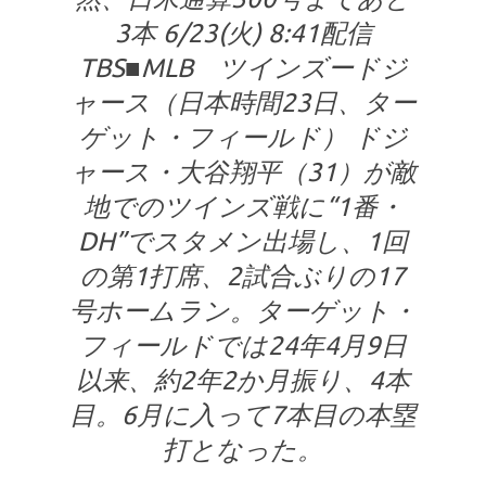
3本 6/23(火) 8:41配信
TBS■MLB ツインズードジ
ャース（日本時間23日、ター
ゲット・フィールド） ドジ
ャース・大谷翔平（31）が敵
地でのツインズ戦に“1番・
DH”でスタメン出場し、1回
の第1打席、2試合ぶりの17
号ホームラン。ターゲット・
フィールドでは24年4月9日
以来、約2年2か月振り、4本
目。6月に入って7本目の本塁
打となった。