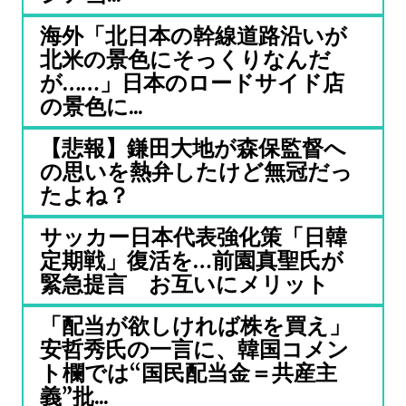
海外「北日本の幹線道路沿いが
北米の景色にそっくりなんだ
が……」日本のロードサイド店
の景色に...
【悲報】鎌田大地が森保監督へ
の思いを熱弁したけど無冠だっ
たよね？
サッカー日本代表強化策「日韓
定期戦」復活を…前園真聖氏が
緊急提言 お互いにメリット
「配当が欲しければ株を買え」
安哲秀氏の一言に、韓国コメン
ト欄では“国民配当金＝共産主
義”批...