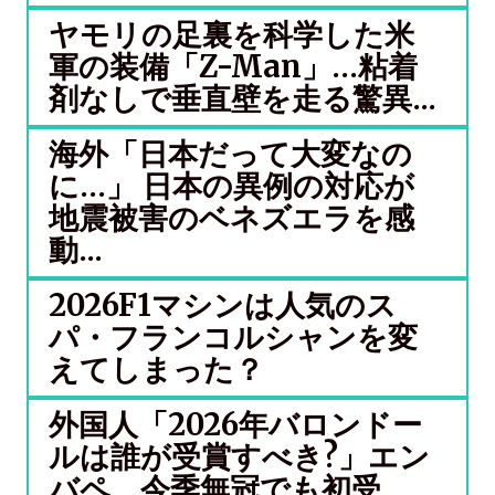
ヤモリの足裏を科学した米
軍の装備「Z-Man」…粘着
剤なしで垂直壁を走る驚異...
海外「日本だって大変なの
に…」 日本の異例の対応が
地震被害のベネズエラを感
動...
2026F1マシンは人気のス
パ・フランコルシャンを変
えてしまった？
外国人「2026年バロンドー
ルは誰が受賞すべき?」エン
バペ、今季無冠でも初受...