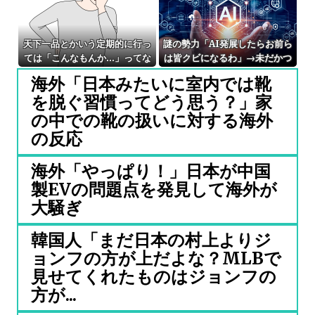
天下一品とかいう定期的に行っ
謎の勢力「AI発展したらお前ら
ては「こんなもんか…」ってな
は皆クビになるわ」→未だかつ
るラーメン屋wwwwwww
てAIのせいで失業したG民が0
海外「日本みたいに室内では靴
人の理由
を脱ぐ習慣ってどう思う？」家
の中での靴の扱いに対する海外
の反応
海外「やっぱり！」日本が中国
製EVの問題点を発見して海外が
大騒ぎ
韓国人「まだ日本の村上よりジ
ョンフの方が上だよな？MLBで
見せてくれたものはジョンフの
方が...