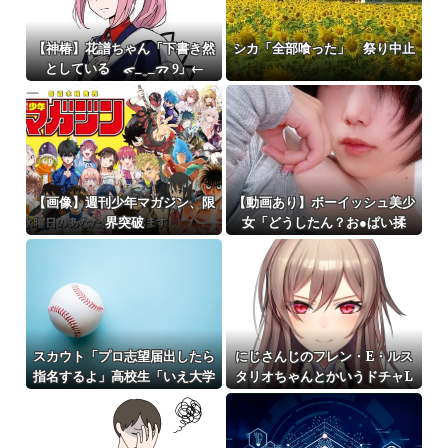
【神椿】花譜ちゃん「下書き然
シカ「全部喰った」 祭り中止
としている ᯠ_ ̫ _ᯄ Ⳋ」←
『中々の出来栄え』『ナンスカ
の地上絵好き』
【画像】週刊少年マガジン、限
【動画あり】ボーイッシュ美少
界突破
女「どうしたん？お●ぱい揉
む？❤」
スカウト「プロ志望届出したら
にじさんじのフレン・E・ルス
指名するよ」高校生「いえ大学
タリオちゃんとかいうドチャL
か社会人に行きます」これ
OVEｗｗｗ