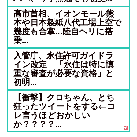
高市首相、イオンモール熊
本や日本製紙八代工場上空で
幾度も合掌…陸自ヘリに搭
乗...
入管庁、永住許可ガイドラ
イン改定 「永住は特に慎
重な審査が必要な資格」と
初明...
【衝撃】クロちゃん、とち
狂ったツイートをする←コ
レ言うほどおかしい
か？？？？...