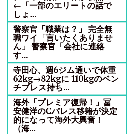
←「一部のエリートの話で
しょ...
警察官「職業は？」 完全無
職ワイ「言いたくありませ
ん」 警察官「会社に連絡
す...
寺田心、週6ジム通いで体重
62kg→82kgに 110kgのベン
チプレス持ち...
海外「プレミア復帰！」冨
安健洋のCパレス移籍が決定
的になって海外大興奮！
（海...