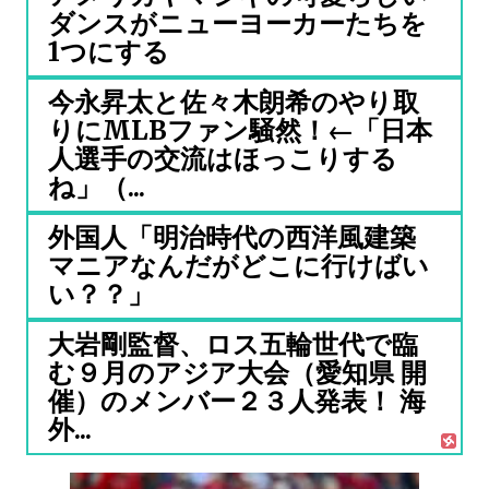
ダンスがニューヨーカーたちを
1つにする
今永昇太と佐々木朗希のやり取
りにMLBファン騒然！←「日本
人選手の交流はほっこりする
ね」（...
外国人「明治時代の西洋風建築
マニアなんだがどこに行けばい
い？？」
大岩剛監督、ロス五輪世代で臨
む９月のアジア大会（愛知県 開
催）のメンバー２３人発表！ 海
外...