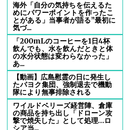
海外「自分の気持ちを伝えるた
めにパワーポイントを作ったこ
とがある」当事者が語る”最初に
気づ...
「200mLのコーヒーを1日4杯
飲んでも、水を飲んだときと体
の水分状態は変わらなかった」
あ...
【動画】広島慰霊の日に発生し
たパヨク集団、強制退去で機動
隊により無事排除される
ワイルドベリーズ経営陣、倉庫
の商品を持ち出し「ドローン攻
撃で焼失した」として処理…ロ
シア当...