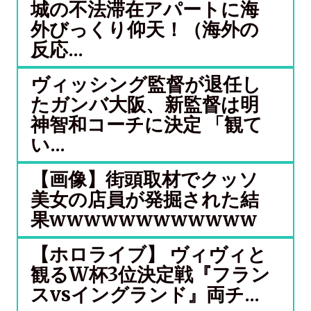
城の不法滞在アパートに海
外びっくり仰天！（海外の
反応...
ヴィッシング監督が退任し
たガンバ大阪、新監督は明
神智和コーチに決定 「観て
い...
【画像】街頭取材でクッソ
美女の店員が発掘された結
果wwwwwwwwwwww
【ホロライブ】 ヴィヴィと
観るW杯3位決定戦『フラン
スvsイングランド』両チ...