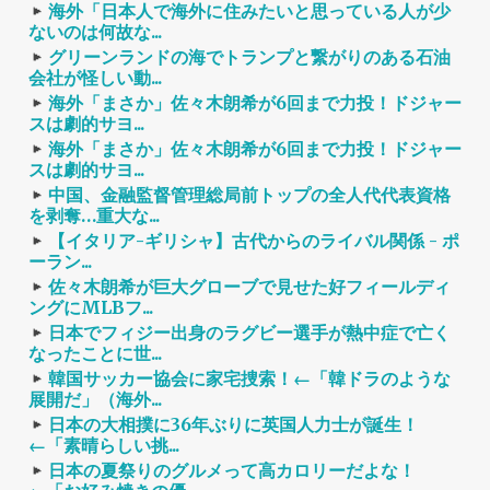
海外「日本人で海外に住みたいと思っている人が少
ないのは何故な...
グリーンランドの海でトランプと繋がりのある石油
会社が怪しい動...
海外「まさか」佐々木朗希が6回まで力投！ドジャー
スは劇的サヨ...
海外「まさか」佐々木朗希が6回まで力投！ドジャー
スは劇的サヨ...
中国、金融監督管理総局前トップの全人代代表資格
を剥奪…重大な...
【イタリア-ギリシャ】古代からのライバル関係 - ポ
ーラン...
佐々木朗希が巨大グローブで見せた好フィールディ
ングにMLBフ...
日本でフィジー出身のラグビー選手が熱中症で亡く
なったことに世...
韓国サッカー協会に家宅捜索！←「韓ドラのような
展開だ」（海外...
日本の大相撲に36年ぶりに英国人力士が誕生！
←「素晴らしい挑...
日本の夏祭りのグルメって高カロリーだよな！