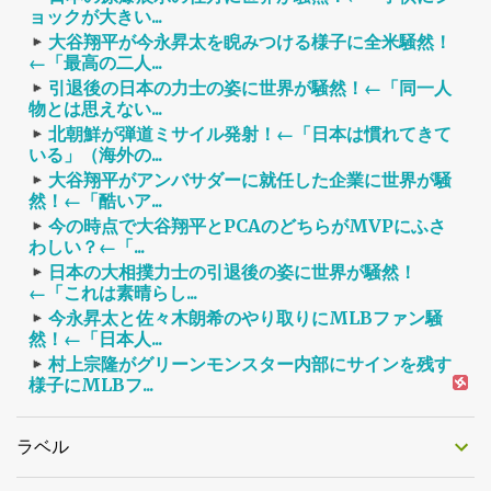
ョックが大きい...
大谷翔平が今永昇太を睨みつける様子に全米騒然！
←「最高の二人...
引退後の日本の力士の姿に世界が騒然！←「同一人
物とは思えない...
北朝鮮が弾道ミサイル発射！←「日本は慣れてきて
いる」（海外の...
大谷翔平がアンバサダーに就任した企業に世界が騒
然！←「酷いア...
今の時点で大谷翔平とPCAのどちらがMVPにふさ
わしい？←「...
日本の大相撲力士の引退後の姿に世界が騒然！
←「これは素晴らし...
今永昇太と佐々木朗希のやり取りにMLBファン騒
然！←「日本人...
村上宗隆がグリーンモンスター内部にサインを残す
様子にMLBフ...
ラベル