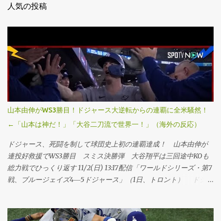
人気の投稿
山本由伸がWS3勝目！ドジャース大逆転からの連覇に全米騒然！
←「山本は神だ！」「大谷二刀流で世界一！」（海外の反応）
ドジャース、死闘を制して球団史上初の連覇達成！ 山本由伸が
連投好救援でWS3勝目 スミス決勝弾 大谷翔平は三回途中KOも
総力戦でひっくり返す 11/2(日) 13:17配信「ワールドシリーズ・第7
戦、ブルージェイズ4―5ドジャース」（1日、トロント） ドジャ
ースが延長十一回にスミスの勝ち越し本塁打で球団史上初、
MLB25年ぶりのワールドシリーズ連覇を果たした。第6戦勝利投手
の山本由伸投手が九回途中から登板し、1死満塁のピンチを切り抜