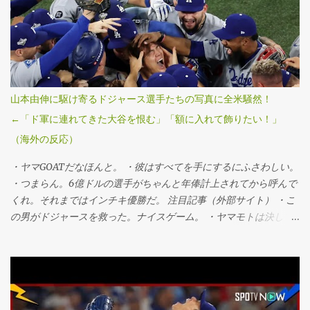
けるなど、3回を無失点に抑えてシリーズ3勝目を挙げた。「1番・
投手兼指名打者」で先発出場した大谷翔平投手は三回に決勝3ラン
を被弾し、マウンドで両手を膝につきうなだれKO。打者としては
第3戦以来のマルチ安打をマークするなど5打数2安打1四球だっ
た。 ・連覇だぜベイビー。 ・最高すぎる、伝説的だ。 ・ははは、
ざまあみろトロント！マリナーズファンとして感謝する。 ・よお
山本由伸に駆け寄るドジャース選手たちの写真に全米騒然！
おおお！泣きそうだ。カーショーのために嬉しすぎる。 ・よっし
←「ド軍に連れてきた大谷を恨む」「額に入れて飾りたい！」
ゃああああ！MVPはヤマだ！ 注目記事（外部サイト） ・デーブ・
（海外の反応）
ロバーツの悪口はもう言わない。 ・やべえ。 ・やった！ホーム後
ろの席の空気が全然違う！ ・ヨシがMVPだ。 ・山本、ポストシー
・ヤマGOATだなほんと。 ・彼はすべてを手にするにふさわしい。
ズン5勝1敗。とんでもない男だ。 ・信じられない、勝ち切った！
・つまらん。6億ドルの選手がちゃんと年俸計上されてから呼んで
ヤマがMVPだな。 ・やったぞ。 ・なんて試合だ ・信じてた！ ・
くれ。それまではインチキ優勝だ。 注目記事（外部サイト） ・こ
これはもう銅像レベルだな。 ・疑って悪かった、反省する。 ・ヤ
の男がドジャースを救った。ナイスゲーム。 ・ヤマモトは決して
マモトはMVPを取るべきだ。すごいわ。 ・くそ、野球をぶっ壊し
ドジャースを諦めなかったし、裏切らなかった。 ・今夜は戦士の
たな俺たち。 ・野球終わったな。 ・すげえ、行こうぜ。 ・言葉が
ようだった。 ・この写真見てると自然と笑顔になる。 ・今夜は本
出ない。まだ信じられない。ヤマは伝説。MVPだ。 ・俺はこの瞬
当に辛い。ジェイズに命を懸けてたシリーズだったけど、ヤマモ
間を見届けた。 ・ロサンゼルス大好きだああああああああああ。
トには賞賛しかない。こんなにMVPにふさわしい男はいない。 ・
・現実じゃないみたいだ。すごい。 ・悲観してたやつらざまあ。
顎が落ちるほどのパフォーマンスだった。 ・このシリーズの終わ
あとで全員呼び出す。 ・勝った！花火が上がってるぞ！ ・みんな