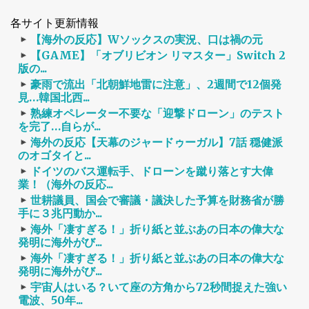
各サイト更新情報
【海外の反応】Wソックスの実況、口は禍の元
【GAME】「オブリビオン リマスター」Switch 2
版の...
豪雨で流出「北朝鮮地雷に注意」、2週間で12個発
見…韓国北西...
熟練オペレーター不要な「迎撃ドローン」のテスト
を完了…自らが...
海外の反応【天幕のジャードゥーガル】7話 穏健派
のオゴタイと...
ドイツのバス運転手、ドローンを蹴り落とす大偉
業！（海外の反応...
世耕議員、国会で審議・議決した予算を財務省が勝
手に３兆円動か...
海外「凄すぎる！」折り紙と並ぶあの日本の偉大な
発明に海外がび...
海外「凄すぎる！」折り紙と並ぶあの日本の偉大な
発明に海外がび...
宇宙人はいる？いて座の方角から72秒間捉えた強い
電波、50年...