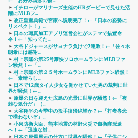
←「お好み焼きの優...
イチローがマリナーズ主催のHRダービーで見せた活
躍にMLBフ...
改正皇室典範で宮家へ説明完了！←「日本の姿勢に
リスペクト！」...
日本の写真加工アプリ運営会社がステマで措置命
令！←「知ってた...
大谷ドジャースがサヨナラ負けで7連敗！←「佐々木
朗希には感謝...
村上宗隆の第25号豪快ソロホームランにMLBファ
ン騒然！←「...
村上宗隆の第２５号ホームランにMLBファン騒然！
←「素晴らし...
日本で12歳タイ人少女を働かせていた男の裁判に世
界が騒然！←...
原爆の日を迎えた広島の光景に世界が騒然！←「複
雑な気分だ」（...
大谷翔平の今季中の投手復帰絶望か？←「打者専念
で構わないぞ」...
小泉防衛大臣、熊本地震の林野火災で自衛隊派遣
へ！←「迅速な対...
日本の原爆展示の仕方に世界が騒然！←「子供にシ