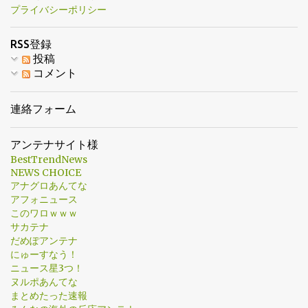
黄金像を建てることを提案する。 ・当然の結果だ。 注目記事（外
プライバシーポリシー
だ。 ・休養なし。伝説だ。 ・これ、どのゾンビ映画？ ・翔平、お
部サイト） ・今後100年は子どもたちが歴史の授業でヤマのことを
前がこ...
学ぶべきだ。 ・文句なしだ。先発した後に投げるなんて正気じゃ
RSS登録
ない。 ・世界最高の投手だ。考えは変わらない。 ・ヤマGOAT。
投稿
・ブルージェイズ対ヤマモトの試合だったな。あいつは狂って
コメント
る。 ・翔平が取ってたら正直がっかりしてたけど、ヤマモトが選
ばれて本当によかった。彼こそ違いを生んだ男だ。 ・長年の失敗
連絡フォーム
を経ても、ドジャースは再建しなかった。常に競争力を保ち続け
て、そして今これを手にした。 ・ワールドシリーズ3勝。支配的な
アンテナサイト様
強さ。文句なしだ。 ・すごい試合だった。 ・王じゃない。皇帝
BestTrendNews
だ。 ・大谷のレガシーを救ったな。 ・完全にふさわしい。疑いの
NEWS CHOICE
余地なし。 ・7戦中3勝。正気じゃない。 ・明日はチャリティのソ
アナグロあんてな
フトボール大会で投げるらしい。証明のためにな。 ・この受賞は
アフォニュース
このワロｗｗｗ
納得だ。彼がいなかったらこのシリーズは勝てなかった。支配的
サカテナ
なんて言葉じゃ足りない。長く記憶に残る投球だ。伝説級だ。 ・6
だめぽアンテナ
戦と7戦を連続で勝つなんて、今の時代ではほぼありえない。まさ
にゅーすなう！
に猛者だ。 ・この2試合を見た後に、他の選択肢なんてあったか？
ニュース星3つ！
・伝説。 ・ロハスも同じくらい価値があっ...
ヌルポあんてな
まとめたった速報