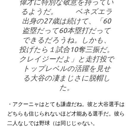
偉才に特別な敬意を持ってい
るようだ。 ベネズエラ
出身の27歳は続けて、「60
盗塁だって60本塁打だって
できるだろうね。しかも、
投げたら１試合10奪三振だ。
クレイジーだよ」と走打投で
トップレベルの活躍を見せ
る大谷の凄まじさに脱帽し
た。
・アクーニャはとても謙虚だね。彼と大谷選手は
どちらも信じられないほど才能ある選手だ。彼ら
二人なしでは野球（は同じじゃない。