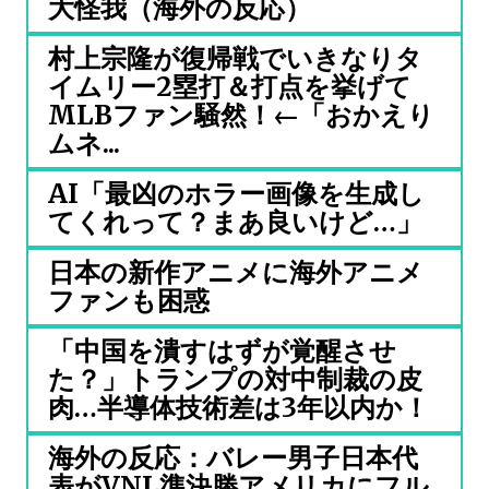
大怪我（海外の反応）
村上宗隆が復帰戦でいきなりタ
イムリー2塁打＆打点を挙げて
MLBファン騒然！←「おかえり
ムネ...
AI「最凶のホラー画像を生成し
てくれって？まあ良いけど…」
日本の新作アニメに海外アニメ
ファンも困惑
「中国を潰すはずが覚醒させ
た？」トランプの対中制裁の皮
肉…半導体技術差は3年以内か！
海外の反応：バレー男子日本代
表がVNL準決勝アメリカにフル