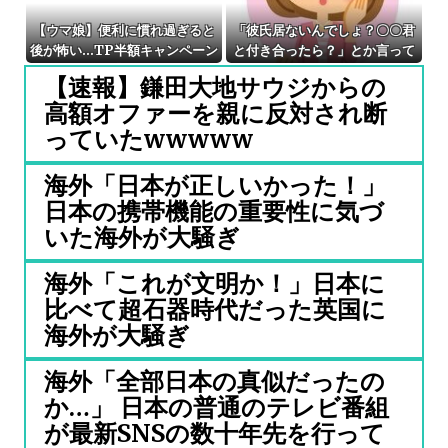
【ウマ娘】便利に慣れ過ぎると
「彼氏居ないんでしょ？〇〇君
後が怖い…TP半額キャンペーン
と付き合ったら？」とか言って
が待ち遠しいわね
くるウザい人なんなの？しかも
【速報】鎌田大地サウジからの
すごく楽しそうに言ってきて...
高額オファーを親に反対され断
っていたwwwww
海外「日本が正しいかった！」
日本の携帯機能の重要性に気づ
いた海外が大騒ぎ
海外「これが文明か！」日本に
比べて超石器時代だった英国に
海外が大騒ぎ
海外「全部日本の真似だったの
か…」 日本の普通のテレビ番組
が最新SNSの数十年先を行って