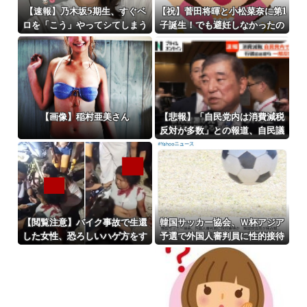
【速報】乃木坂5期生、すぐベ
【祝】菅田将暉と小松菜奈に第1
ロを「こう」やってシてしまう
子誕生！でも避妊しなかったの
wwwwww
かよｗｗｗｗ
【画像】稲村亜美さん
【悲報】「自民党内は消費減税
反対が多数」との報道、自民議
員の内部証言と食い違うｗｗｗ
ｗ
【閲覧注意】バイク事故で生還
韓国サッカー協会、Ｗ杯アジア
した女性、恐ろしいハゲ方をす
予選で外国人審判員に性的接待
る… お前らの想像の200倍はハ
か…韓国放送局が独占報道
ゲてる… (動画)