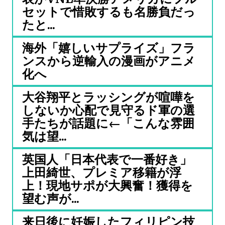
セットで惜敗するも名勝負だっ
たと...
海外「嬉しいサプライズ」フラ
ンスから逆輸入の漫画がアニメ
化へ
大谷翔平とラッシングが喧嘩を
しないか心配で見守るド軍の選
手たちが話題に←「こんな雰囲
気は望...
英国人「日本代表で一番好き」
上田綺世、プレミア移籍が浮
上！現地サポが大興奮！獲得を
望む声が...
来日後に妊娠したフィリピン技