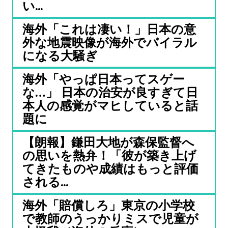
い...
海外「これは凄い！」日本の意
外な地震映像が海外でバイラル
になる大騒ぎ
海外「やっぱ日本ってスゲー
な…」 日本の治安が良すぎて日
本人の感覚がマヒしていると話
題に
【朗報】鎌田大地が森保監督へ
の思いを熱弁！「彼が築き上げ
てきたものや成績はもっと評価
される...
海外「賠償しろ」東京の小学校
で教師のうっかりミスで児童が