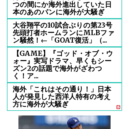
つの間にか海外進出していた日
本のあのパンに海外が大騒ぎ
大谷翔平の10試合ぶりの第23号
先頭打者ホームランにMLBファ
ン騒然！←「GOAT復活」（...
【GAME】『ゴッド・オブ・ウ
ォー』実写ドラマ、早くもシー
ズン2の話題で海外がざわつ
く！ア...
海外「これはその通り！」日本
人が発見した西洋人特有の考え
方に海外が大騒ぎ