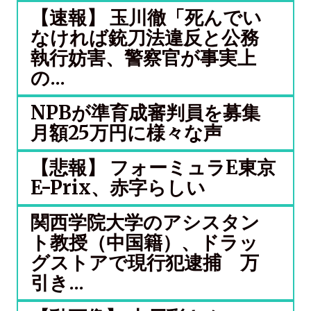
【速報】 玉川徹「死んでい
なければ銃刀法違反と公務
執行妨害、警察官が事実上
の...
NPBが準育成審判員を募集
月額25万円に様々な声
【悲報】 フォーミュラE東京
E-Prix、赤字らしい
関西学院大学のアシスタン
ト教授（中国籍）、ドラッ
グストアで現行犯逮捕 万
引き...