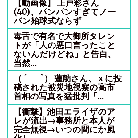
【動画像】 上戸彩さん
(40)、パンパンすぎてノー
バン始球式ならず
毒舌で有名で大御所タレン
トが「人の悪口言ったこと
ないんだけどね」と告白、
当然...
（ ´_ゝ`） 蓮舫さん、ｘに投
稿された被災地視察の高市
首相の写真を猛批判「...
【衝撃】池田エライザのア
レが流出→事務所と本人が
完全無視→いつの間にか風