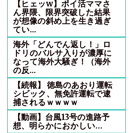
【ヒェッw】ポイ活ママさ
ん界隈、限界突破した結果
が想像の斜め上を生き過ぎ
てい...
海外「どんでん返し！」ロ
ドリのバルサ入りが濃厚に
なって海外大騒ぎ！（海外
の反...
【続報】 徳島のあおり運転
シビック、無免許運転で逮
捕されるｗｗｗｗ
【動画】台風13号の進路予
想、明らかにおかしい…