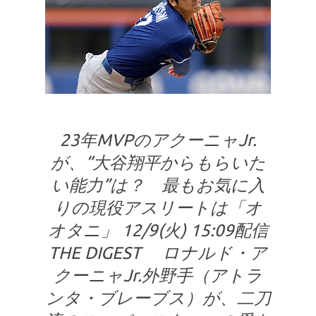
23年MVPのアクーニャJr.
が、“大谷翔平からもらいた
い能力”は？ 最もお気に入
りの現役アスリートは「オ
オタニ」 12/9(火) 15:09配信
THE DIGEST ロナルド・ア
クーニャJr.外野手（アトラ
ンタ・ブレーブス）が、二刀