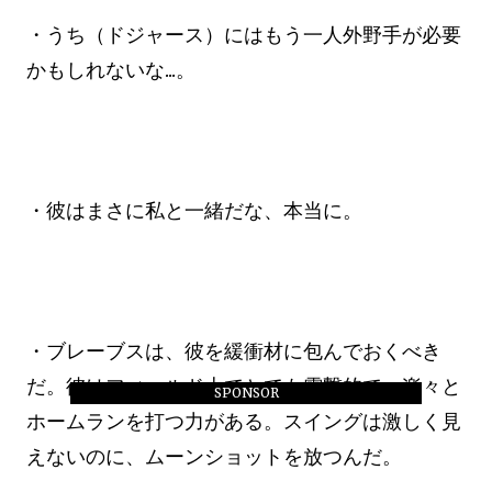
・うち（ドジャース）にはもう一人外野手が必要
かもしれないな...。
・彼はまさに私と一緒だな、本当に。
・ブレーブスは、彼を緩衝材に包んでおくべき
だ。彼はフィールド上でとても電撃的で、楽々と
SPONSOR
ホームランを打つ力がある。スイングは激しく見
えないのに、ムーンショットを放つんだ。