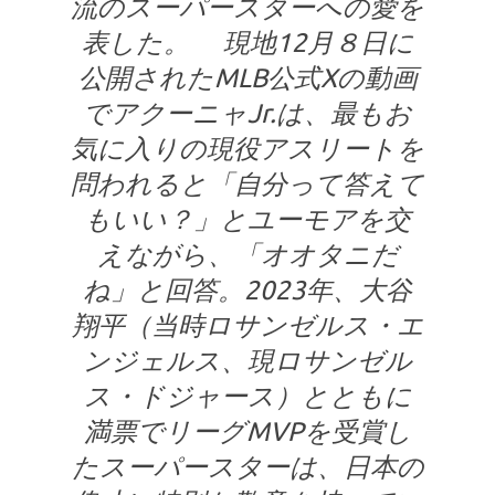
流のスーパースターへの愛を
表した。 現地12月８日に
公開されたMLB公式Xの動画
でアクーニャJr.は、最もお
気に入りの現役アスリートを
問われると「自分って答えて
もいい？」とユーモアを交
えながら、「オオタニだ
ね」と回答。2023年、大谷
翔平（当時ロサンゼルス・エ
ンジェルス、現ロサンゼル
ス・ドジャース）とともに
満票でリーグMVPを受賞し
たスーパースターは、日本の