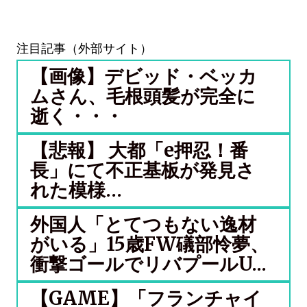
注目記事（外部サイト）
【画像】デビッド・ベッカ
ムさん、毛根頭髪が完全に
逝く・・・
【悲報】 大都「e押忍！番
長」にて不正基板が発見さ
れた模様…
外国人「とてつもない逸材
がいる」15歳FW礒部怜夢、
衝撃ゴールでリバプールU...
【GAME】「フランチャイ