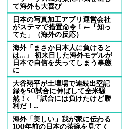
て海外も大喜び
日本の写真加工アプリ運営会社
がステマで措置命令！←「知っ
てた」（海外の反応）
海外「まさか日本人に負けると
は…」 初来日した海外モデルが
日本で自信を失ってしまう事態
に
大谷翔平が土壇場で連続出塁記
録を50試合に伸ばして全米騒
然！←「試合には負けたけど勝
利だ！...
海外「美しい」我が家に伝わる
100年前の日本の茶碗を見てく