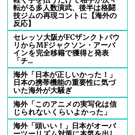
転がる多人数演武、後半は格闘
技ジムの再現コントに【海外の
反応】
セレッソ大阪がFCザンクトパウ
リからMFジャクソン・アーバ
インを完全移籍で獲得と発表
「チ...
海外「日本が正しいかった！」
日本の携帯機能の重要性に気づ
いた海外が大騒ぎ
海外「このアニメの実写化は信
じられないくらいよかった」
海外「頭いい！」日本がオーバ
ーツーリズム対策に本気を出し