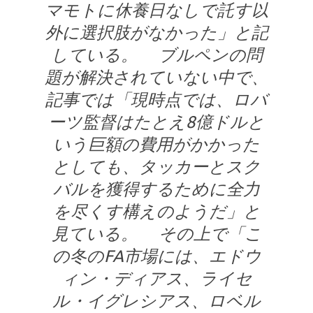
マモトに休養日なしで託す以
外に選択肢がなかった」と記
している。 ブルペンの問
題が解決されていない中で、
記事では「現時点では、ロバ
ーツ監督はたとえ8億ドルと
いう巨額の費用がかかった
としても、タッカーとスク
バルを獲得するために全力
を尽くす構えのようだ」と
見ている。 その上で「こ
の冬のFA市場には、エドウ
ィン・ディアス、ライセ
ル・イグレシアス、ロベル