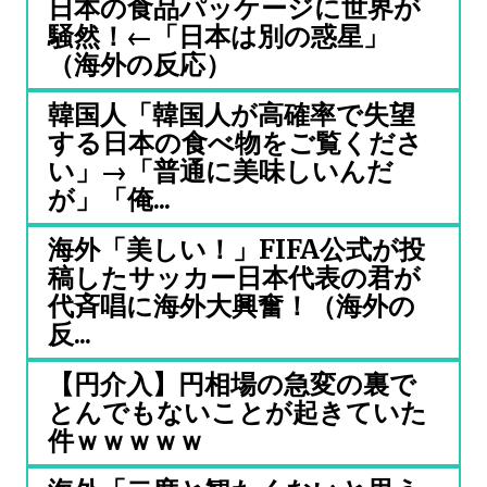
日本の食品パッケージに世界が
騒然！←「日本は別の惑星」
（海外の反応）
韓国人「韓国人が高確率で失望
する日本の食べ物をご覧くださ
い」→「普通に美味しいんだ
が」「俺...
海外「美しい！」FIFA公式が投
稿したサッカー日本代表の君が
代斉唱に海外大興奮！（海外の
反...
【円介入】円相場の急変の裏で
とんでもないことが起きていた
件ｗｗｗｗｗ