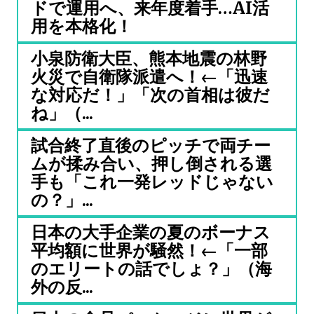
ドで運用へ、来年度着手…AI活
用を本格化！
小泉防衛大臣、熊本地震の林野
火災で自衛隊派遣へ！←「迅速
な対応だ！」「次の首相は彼だ
ね」（...
試合終了直後のピッチで両チー
ムが揉み合い、押し倒される選
手も「これ一発レッドじゃない
の？」...
日本の大手企業の夏のボーナス
平均額に世界が騒然！←「一部
のエリートの話でしょ？」（海
外の反...