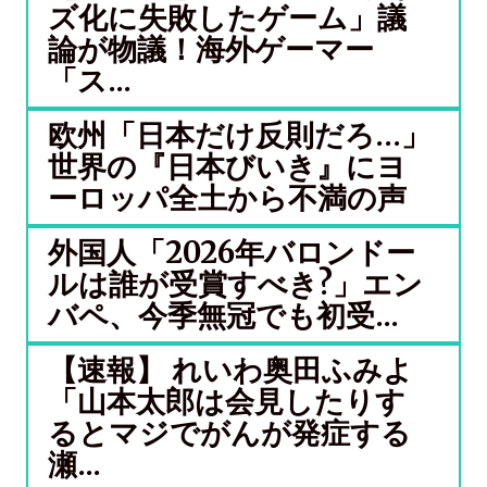
ズ化に失敗したゲーム」議
論が物議！海外ゲーマー
「ス...
欧州「日本だけ反則だろ…」
世界の『日本びいき』にヨ
ーロッパ全土から不満の声
外国人「2026年バロンドー
ルは誰が受賞すべき?」エン
バペ、今季無冠でも初受...
【速報】 れいわ奥田ふみよ
「山本太郎は会見したりす
るとマジでがんが発症する
瀬...