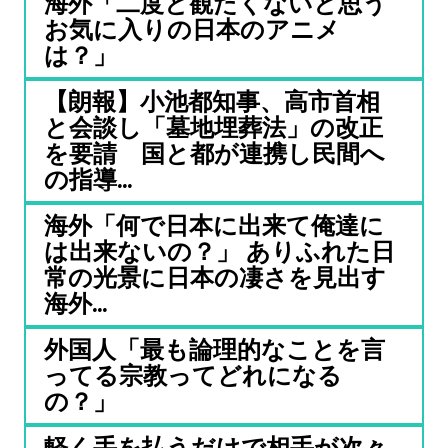
海外「二度と観たくないと思う
お気に入りの日本のアニメ
は？」
【朗報】小池都知事、高市首相
と会談し「墓地埋葬法」の改正
を要請 国と都が連携し民間へ
の指導...
海外「何で日本に出来て俺達に
は出来ないの？」 ありふれた日
常の光景に日本の凄さを見出す
海外...
外国人「最も論理的なことを言
ってる宗教ってどれになる
の？」
軽く手を払うだけで相手が次々