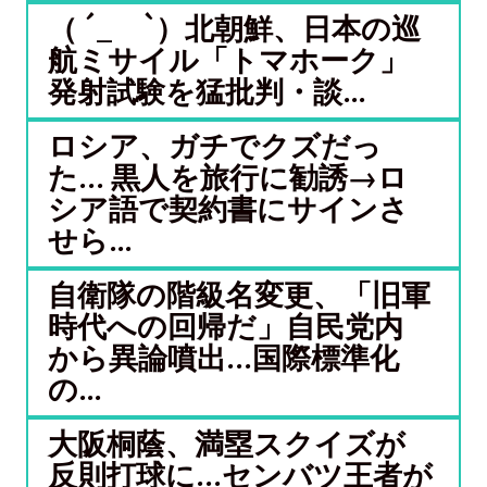
（ ´_ゝ`）北朝鮮、日本の巡
航ミサイル「‌トマホーク」
発射試験を猛批判・談...
ロシア、ガチでクズだっ
た… 黒人を旅行に勧誘→ロ
シア語で契約書にサインさ
せら...
自衛隊の階級名変更、「旧軍
時代への回帰だ」自民党内
から異論噴出…国際標準化
の...
大阪桐蔭、満塁スクイズが
反則打球に…センバツ王者が