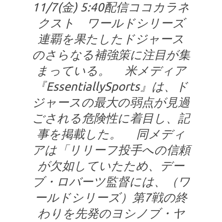
11/7(金) 5:40配信ココカラネ
クスト ワールドシリーズ
連覇を果たしたドジャース
のさらなる補強策に注目が集
まっている。 米メディア
『EssentiallySports』は、ド
ジャースの最大の弱点が見過
ごされる危険性に着目し、記
事を掲載した。 同メディ
アは「リリーフ投手への信頼
が欠如していたため、デー
ブ・ロバーツ監督には、（ワ
ールドシリーズ）第7戦の終
わりを先発のヨシノブ・ヤ