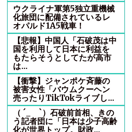
ウクライナ軍第5独立重機械
化旅団に配備されているレ
オパルド1A5戦車！
【悲報】中国人「石破茂は中
国を利用して日本に利益を
もたらそうとしてたが高市
は...
【衝撃】ジャンポケ斉藤の
被害女性「バウムクーヘン
売ったりTikTokライブし...
（ ´_ゝ`）石破前首相、きの
う記者団に「日本は少子高齢
化が世界トップ。財政...