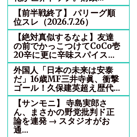
【前半戦終了】 パリーグ順
位スレ（2026.7.26）
【絶対真似するなよ】友達
の前でかっこつけてCoCo壱
20辛に更に辛味スパイス...
外国人「日本の未来は安泰
だ」16歳MF三井寺眞、衝撃
ゴール！久保建英超え歴代...
【サンモニ】 寺島実郎さ
ん、まさかの野党批判ド正
論を連発 → スタジオがお
通...