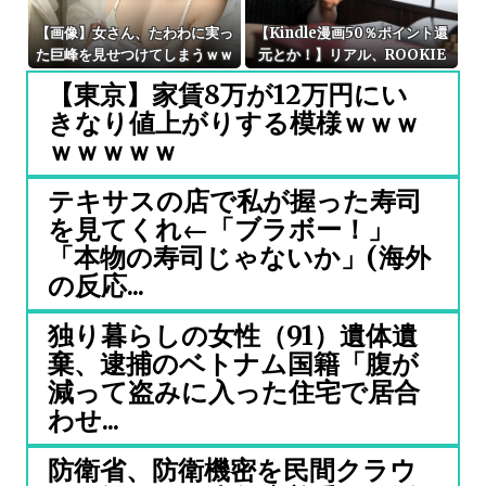
【画像】女さん、たわわに実っ
【Kindle漫画50％ポイント還
た巨峰を見せつけてしまうｗｗ
元とか！】リアル、ROOKIE
ｗwｗｗｗｗｗｗｗｗ❤
S、ホイッスル！、DEARBOY
【東京】家賃8万が12万円にい
S、テコンダー朴、バトルスタ
きなり値上がりする模様ｗｗｗ
ディーズ、リクドウ、あまんち
ゅ！、ろくでなしブルースなど
ｗｗｗｗｗ
他にも多数！
テキサスの店で私が握った寿司
を見てくれ←「ブラボー！」
「本物の寿司じゃないか」(海外
の反応...
独り暮らしの女性（91）遺体遺
棄、逮捕のベトナム国籍「腹が
減って盗みに入った住宅で居合
わせ...
防衛省、防衛機密を民間クラウ