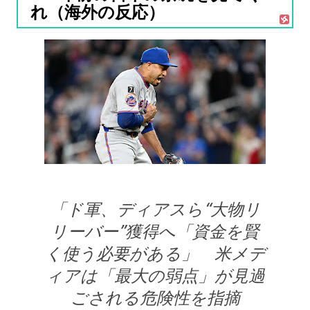
れ（海外の反応）
「ド軍、ディアスら“大物リ
リーバー”獲得へ「資金を賢
く使う必要がある」 米メデ
ィアは「最大の弱点」が見過
ごされる危険性を指摘