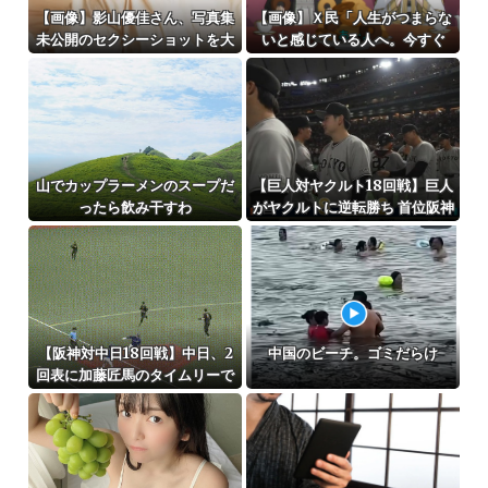
【画像】影山優佳さん、写真集
【画像】Ｘ民「人生がつまらな
未公開のセクシーショットを大
いと感じている人へ。今すぐ
解禁してしまうwwwwww
『これ』をやってください。」
6.9万いいね
山でカップラーメンのスープだ
【巨人対ヤクルト18回戦】巨人
ったら飲み干すわ
がヤクルトに逆転勝ち 首位阪神
と0.5差！貯金は10 浦田同点打
＆猛打賞 笹原V打 3回に一挙5得
点 竹丸6回1失点＆2出塁で8勝
目
【阪神対中日18回戦】中日、2
中国のビーチ。ゴミだらけ
回表に加藤匠馬のタイムリーで
先制！！！！！！！！！！！！