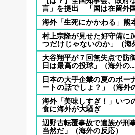
【は？】全国知事会、政府
言」を提出 「国は在留外国人
海外「生死にかかわる」熊
村上宗隆が見せた好守備に
つだけじゃないのか」（海外.
大谷翔平が７回無失点で防御
日は最高の投球」（海外の...
日本の大手企業の夏のボー
ートの話でしょ？」（海外の反
海外「美味しすぎ！」いつ
食に海外が大騒ぎ
辺野古転覆事故で遺族が刑
当然だ」（海外の反応）