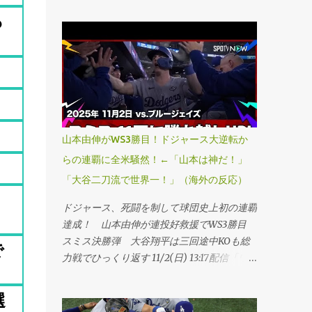
っ
山本由伸がWS3勝目！ドジャース大逆転か
らの連覇に全米騒然！←「山本は神だ！」
「大谷二刀流で世界一！」（海外の反応）
ドジャース、死闘を制して球団史上初の連覇
達成！ 山本由伸が連投好救援でWS3勝目
スミス決勝弾 大谷翔平は三回途中KOも総
で
力戦でひっくり返す 11/2(日) 13:17配信「ワ
ールドシリーズ・第7戦、ブルージェイズ
4―5ドジャース」（1日、トロント） ドジ
選
ャースが延長十一回にスミスの勝ち越し本塁