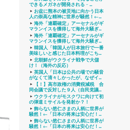
できるメガネが開発される - ...
お盆に熊本の被災地に向かう日本
人の崇高な精神に世界が騒然！←...
海外「連覇確定」アーセナルがギ
マランイスを獲得して海外大騒ぎ...
海外「連覇確定」アーセナルがギ
マランイスを獲得して海外大騒ぎ...
韓国人「韓国人が日本旅行で一番
美味しいと感じた日本料理がこち...
北朝鮮がウクライナ戦争で大儲
け！（海外の反応）
英国人「日本は公共の場での騒音
がなくて清々しかったが、なぜイ...
【！】高市政権の消費税減税 合
同会議で反対した９人（自民党議...
ウクライナがモスクワに向けて初
の弾道ミサイルを発射か？！
飾らない悠仁さまの人柄に世界が
騒然！←「日本の将来は安心だ！...
飾らない悠仁さまの人柄に世界が
騒然！←「日本の将来は安心だ！...