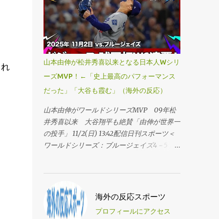
・山本、ポストシーズン5勝1敗。とんでもな
写真見てると自然と笑顔になる。 ・今夜は
い男だ。 ・信じられない、勝ち切った！ヤ
本当に辛い。ジェイズに命を懸けてたシリー
マがMVPだな。 ・やったぞ。 ・なんて試合
ズだったけど、ヤマモトには賞賛しかない。
だ ・信じてた！ ・これはもう銅像レベルだ
こんなにMVPにふさわしい男はいない。 ・
な。 ・疑って悪かった、反省する。 ・ヤマ
顎が落ちるほどのパフォーマンスだった。
モトはMVPを取るべきだ。すごいわ。 ・く
山本由伸が松井秀喜以来となる日本人Wシリ
これ
・このシリーズの終わり方を完璧に表してる
そ、野球をぶっ壊したな俺たち。 ・野球終
ーズMVP！←「史上最高のパフォーマンス
写真だ。もう二度と見られないようなことを
わったな。 ・すげえ、行こうぜ。 ・言葉が
だった」「大谷も霞む」（海外の反応）
やった。ワールドシリーズの伝説どころか、
出ない。まだ信じられない。ヤマは伝説。
野球の伝説になった。 ・ブルージェイズに
MVPだ。 ・俺はこの瞬間を見届けた。 ・ロ
山本由伸がワールドシリーズMVP 09年松
本当に必要だったのはこのドジャーブルーの
サンゼルス大好きだああああああああああ。
井秀喜以来 大谷翔平も絶賛「由伸が世界一
男。ドジャースじゃなくてジェイズにいてほ
・現実じゃないみたいだ。すごい。 ・悲観
の投手」 11/2(日) 13:42配信日刊スポーツ＜
しかった。 ・この男の名前の通りの通りが
してたやつらざまあ。あとで全員呼び出す。
ワールドシリーズ：ブルージェイズ4－5ド
できそうだな。 ・いい写真だ。 ・資金無限
・勝った！花火が上がってるぞ！ ・みんな
ジャース＞◇第7戦◇1日（日本時間2日）◇
のチームがまた勝った。驚きだな。 ・あの
愛してる。行こうぜ！ ・ヤマは俺のGOAT
ロジャーズセンター ドジャース山本由伸
契約が高すぎるって言われてた頃が懐かし
だ。ヤマGOATO！ ・やったぞ。ハッピー・
投手（27）が執念の連投でリリーフ登板
い。 ・戦艦ヤマモト。 ・くそ、最高のシリ
ノーベンバー！ ・ヤマMVPだあああ。 ・よ
し、2回2／3を無失点の好救援でチームを初
海外の反応スポーツ
ーズだった。 ・ヤマモトに水を。 ・額に入
っしゃあああああ。 ・やったぞ！！ ...
のワールドシリーズ（WS）連覇に導いた。
れて飾りたい。 ・彼がいなかったら多分こ
プロフィールにアクセス
01年ダイヤモンドバックスのランディ・ジョ