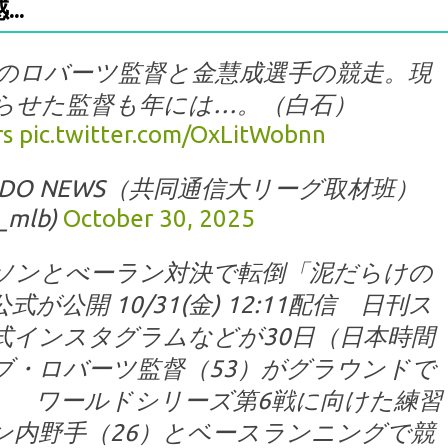
..
のロバーツ監督と金慧成選手の競走。現
らせた監督も年には…。（白石）
s
pic.twitter.com/OxLitWobnn
 KYODO NEWS（共同通信大リーグ取材班）
_mlb)
October 30, 2025
ソンとべーラン対決で転倒「泥だらけの
公開 10/31(金) 12:11配信 日刊ス
式インスタグラムなどが30日（日本時間
ブ・ロバーツ監督（53）がグラウンドで
。 ワールドシリーズ第6戦に向けた練習
ン内野手（26）とベースランニングで競