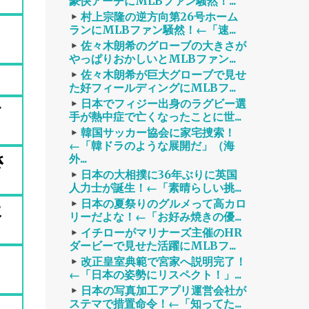
豪快アーチにMLBファン騒然！...
村上宗隆の逆方向第26号ホーム
を
ランにMLBファン騒然！←「速...
佐々木朗希のグローブの大きさが
やっぱりおかしいとMLBファン...
佐々木朗希が巨大グローブで見せ
た好フィールディングにMLBフ...
日本でフィジー出身のラグビー選
す
手が熱中症で亡くなったことに世...
韓国サッカー協会に家宅捜索！
←「韓ドラのような展開だ」（海
さ
外...
日本の大相撲に36年ぶりに英国
人力士が誕生！←「素晴らしい挑...
日本の夏祭りのグルメって高カロ
に
リーだよな！←「お好み焼きの優...
イチローがマリナーズ主催のHR
ダービーで見せた活躍にMLBフ...
改正皇室典範で宮家へ説明完了！
←「日本の姿勢にリスペクト！」...
日本の写真加工アプリ運営会社が
ステマで措置命令！←「知ってた...