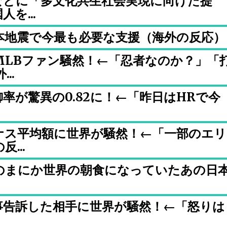
などに「多文化共生社会実現に向けた提
を...
本地震で今最も必要な支援（海外の反応）
MLBファン騒然！←「忍者なのか？」「
..
率が驚異の0.82に！←「昨日はHRで今
ナス平均額に世界が騒然！←「一部のエリ
...
のまにか世界の朝食になっていたあの日
事告訴した相手に世界が騒然！←「怒りは