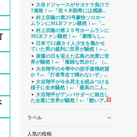
大谷ドジャースがサヨナラ負けで
7連敗！←「佐々木朗希には感謝...
村上宗隆の第25号豪快ソロホー
ムランにMLBファン騒然！←「...
村上宗隆の第２５号ホームランに
打
MLBファン騒然！←「素晴らし...
日本で12歳タイ人少女を働かせ
ていた男の裁判に世界が騒然！←...
原爆の日を迎えた広島の光景に世
界が騒然！←「複雑な気分だ」（...
大谷翔平の今季中の投手復帰絶望
か？←「打者専念で構わないぞ」...
大谷翔平が今永昇太を睨みつける
様子に全米騒然！←「最高の二人...
大谷翔平がアンバサダーに就任し
た企業に世界が騒然！←「酷いア...
本
ラベル
人気の投稿