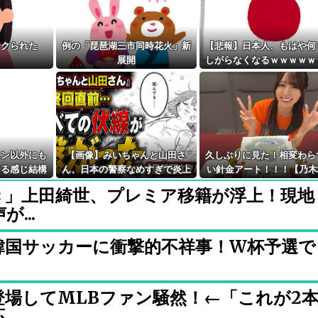
タクられた
例の「琵琶湖三市同時花火」新
【悲報】日本人、もはや何
展開
しがらなくなるｗｗｗｗｗ
ｗｗｗｗｗｗｗｗｗｗｗｗ
ｗｗｗ
エン以外にも
【画像】みいちゃんと山田さ
久しぶりに見た！相変わら
てる感じ結構
ん、日本の警察なめすぎで炎上
い針金アート！！！【乃木
のかな
ｗｗｗｗwｗｗｗｗｗｗｗｗｗ
6】
き」上田綺世、プレミア移籍が浮上！現地
...
」韓国サッカーに衝撃的不祥事！W杯予選で
.
場してMLBファン騒然！←「これが2
..