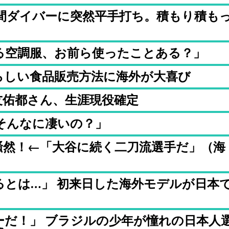
間ダイバーに突然平手打ち。積もり積も
る空調服、お前ら使ったことある？」
らしい食品販売方法に海外が大喜び
友佑都さん、生涯現役確定
そんなに凄いの？」
騒然！←「大谷に続く二刀流選手だ」（海
るとは…」 初来日した海外モデルが日本
ーだ！」 ブラジルの少年が憧れの日本人