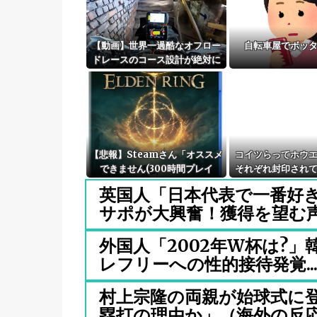
【動画】世界一過酷なオフロー
自転車屋でボッ
ドレースのコース設計が絶対に
おかしい（笑）
【悲報】Steamさん「オススメ
コイツらってホウ
できません(300時間プレイ
それぞれ封印され
済)」←こういうレビューｗｗｗ
量産されてた
英国人「日本代表で一番好
ｗ
サポが大興奮！獲得を望む声が
外国人「2002年W杯は?
レフリーへの性的接待発覚..
村上宗隆の両親が始球式に登
塁打の理由か」（海外の反応.