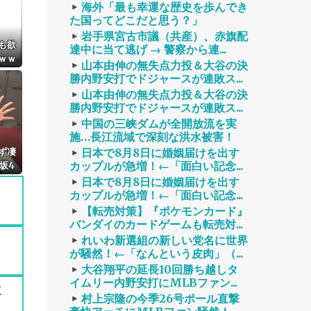
海外「最も幸運な歴史を歩んでき
た国ってどこだと思う？」
岩手県宮古市議（共産）、赤旗配
も欲
達中に当て逃げ → 警察から連...
ｗｗ
山本由伸の無失点力投＆大谷の決
ｗｗ
勝内野安打でドジャースが連敗ス...
山本由伸の無失点力投＆大谷の決
勝内野安打でドジャースが連敗ス...
中国の三峡ダムが全開放流を実
施…長江流域で深刻な洪水被害！
ず凄
日本で8月8日に婚姻届けを出す
カップルが急増！←「面白い記念...
坂4
日本で8月8日に婚姻届けを出す
カップルが急増！←「面白い記念...
【転売対策】『ポケモンカード』
バンダイのカードゲームも転売対...
れいわ新選組の新しい党名に世界
が騒然！←「なんという皮肉」（...
大谷翔平の延長10回勝ち越しタ
イムリー内野安打にMLBファン...
本
村上宗隆の今季26号ポール直撃