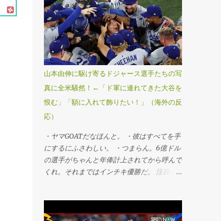
打で球団史上初、MLB25年ぶりのワールド
シリーズ連覇を果たした。第6戦勝利投手の
山本由伸投手が九回途中から登板し、1死満
塁のピンチを切り抜けるなど、3回を無失点
に抑えてシリーズ3勝目を挙げた。「1番・投
手兼指名打者」で先発出場した大谷翔平投手
山本由伸に駆け寄るドジャース選手たちの写
は三回に決勝3ランを被弾し、マウンドで両
真に全米騒然！←「ド軍に連れてきた大谷を
手を膝につきうなだれKO。打者としては第3
恨む」「額に入れて飾りたい！」（海外の反
戦以来のマルチ安打をマークするなど5打数
2安打1四球だった。 ・連覇だぜベイビー。
応）
・最高すぎる、伝説的だ。 ・ははは、ざま
・ヤマGOATだなほんと。 ・彼はすべてを手
あみろトロント！マリナーズファンとして感
にするにふさわしい。 ・つまらん。6億ドル
謝する。 ・よおおおお！泣きそうだ。カー
の選手がちゃんと年俸計上されてから呼んで
ショーのために嬉しすぎる。 ・よっしゃあ
くれ。それまではインチキ優勝だ。 注目記
あああ！MVPはヤマだ！ 注目記事（外部サ
事（外部サイト） ・この男がドジャースを
イト） ・デーブ・ロバーツの悪口はもう言
救った。ナイスゲーム。 ・ヤマモトは決し
わない。 ・やべえ。 ・やった！ホーム後ろ
てドジャースを諦めなかったし、裏切らなか
の席の空気が全然違う！ ・ヨシがMVPだ。
った。 ・今夜は戦士のようだった。 ・この