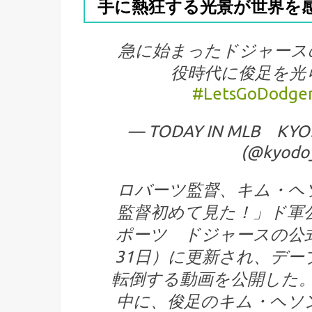
手に熱狂する光景が世界を感.
急に始まったドジャース
役時代に俊足を光
#LetsGoDodger
— TODAY IN MLB
(@kyodo
ロバーツ監督、キム・ヘ
監督初めて見た！」ド軍公式が
ポーツ ドジャースの公
31日）に更新され、デー
転倒する動画を公開した
中に、俊足のキム・ヘソ