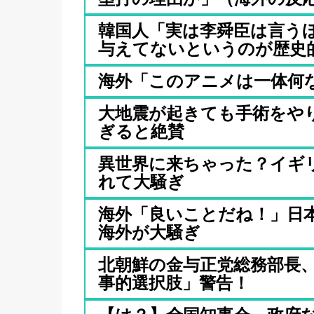
韓国人「実は李舜臣は言う
与えてないというのが歴史的真
海外「このアニメは一体何
大地震が起きても手術をや
ぎると絶賛
異世界に来ちゃった？イギ
れて大騒ぎ
海外「良いことだね！」日
海外が大騒ぎ
北朝鮮の金与正党総務部長
事的選択肢」警告！