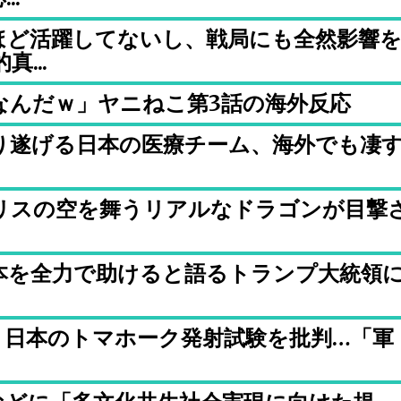
ほど活躍してないし、戦局にも全然影響
...
なんだｗ」ヤニねこ第3話の海外反応
り遂げる日本の医療チーム、海外でも凄
リスの空を舞うリアルなドラゴンが目撃
本を全力で助けると語るトランプ大統領
、日本のトマホーク発射試験を批判…「軍