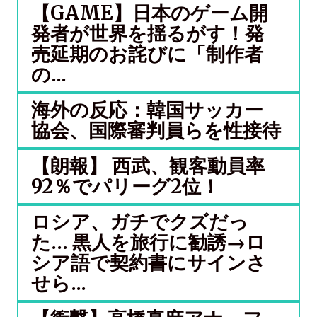
【GAME】日本のゲーム開
発者が世界を揺るがす！発
売延期のお詫びに「制作者
の...
海外の反応：韓国サッカー
協会、国際審判員らを性接待
【朗報】 西武、観客動員率
92％でパリーグ2位！
ロシア、ガチでクズだっ
た… 黒人を旅行に勧誘→ロ
シア語で契約書にサインさ
せら...