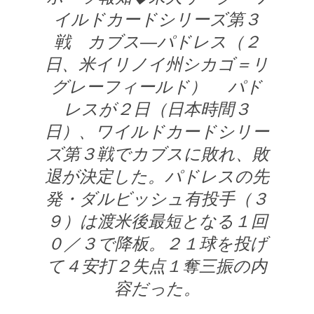
イルドカードシリーズ第３
戦 カブス―パドレス（２
日、米イリノイ州シカゴ＝リ
グレーフィールド） パド
レスが２日（日本時間３
日）、ワイルドカードシリー
ズ第３戦でカブスに敗れ、敗
退が決定した。パドレスの先
発・ダルビッシュ有投手（３
９）は渡米後最短となる１回
０／３で降板。２１球を投げ
て４安打２失点１奪三振の内
容だった。