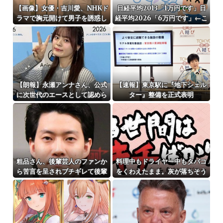
【画像】女優・吉川愛、NHKド
日経平均2013「1万円です」日
ラマで胸元開けて男子を誘惑し
経平均2026「6万円です」←こ
ちゃう
れは年収爆上がりしたんやろな
ぁ…
【朗報】永瀬アンナさん、公式
【速報】東京駅に『地下シェル
に次世代のエースとして認めら
ター』整備を正式表明
れる
粗品さん、後輩芸人のファンか
料理中もドライヤー中もタバコ
ら苦言を呈されブチギレて後輩
をくわえたまま。灰が落ちそう
と縁切り報告ｗｗｗｗ
だし煙を撒き散らされて・・・