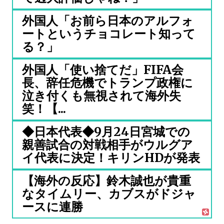
外国人「お前ら日本のアルフォ
ートというチョコレート知って
る？」
外国人「使い捨てだ」FIFA会
長、辞任危機でトランプ政権に
泣き付くも無視されて海外失
笑！【...
◆日本代表◆9月24日宮城での
親善試合の対戦相手がウルグア
イ代表に決定！キリンHDが発表
【海外の反応】鈴木誠也が貴重
なタイムリー、カブスがドジャ
ースに連勝