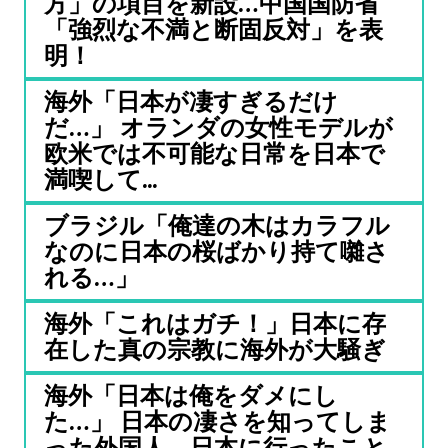
方」の項目を新設…中国国防省
「強烈な不満と断固反対」を表
明！
海外「日本が凄すぎるだけ
だ…」 オランダの女性モデルが
欧米では不可能な日常を日本で
満喫して...
ブラジル「俺達の木はカラフル
なのに日本の桜ばかり持て囃さ
れる…」
海外「これはガチ！」日本に存
在した真の宗教に海外が大騒ぎ
海外「日本は俺をダメにし
た…」 日本の凄さを知ってしま
った外国人、日本に行ったこと