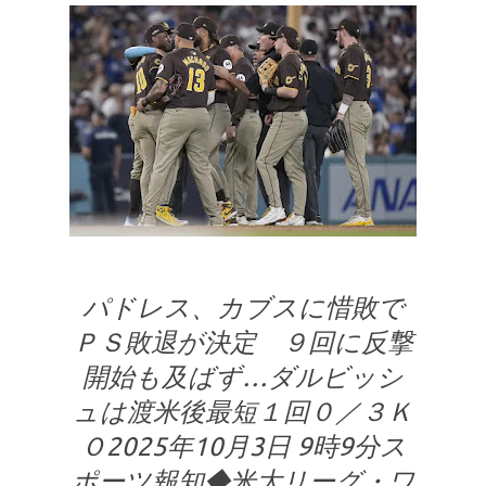
パドレス、カブスに惜敗で
ＰＳ敗退が決定 ９回に反撃
開始も及ばず…ダルビッシ
ュは渡米後最短１回０／３Ｋ
Ｏ2025年10月3日 9時9分ス
ポーツ報知◆米大リーグ・ワ