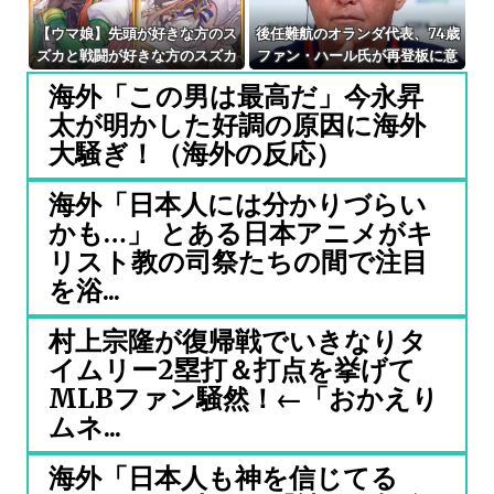
【ウマ娘】先頭が好きな方のス
後任難航のオランダ代表、74歳
ズカと戦闘が好きな方のスズカ
ファン・ハール氏が再登板に意
欲か…4度目の就任へ協会から
海外「この男は最高だ」今永昇
の要請待ち
太が明かした好調の原因に海外
大騒ぎ！（海外の反応）
海外「日本人には分かりづらい
かも…」 とある日本アニメがキ
リスト教の司祭たちの間で注目
を浴...
村上宗隆が復帰戦でいきなりタ
イムリー2塁打＆打点を挙げて
MLBファン騒然！←「おかえり
ムネ...
海外「日本人も神を信じてる