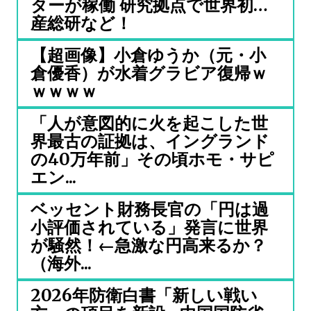
ターが稼働 研究拠点で世界初…
産総研など！
【超画像】小倉ゆうか（元・小
倉優香）が水着グラビア復帰ｗ
ｗｗｗｗ
「人が意図的に火を起こした世
界最古の証拠は、イングランド
の40万年前」その頃ホモ・サピ
エン...
ベッセント財務長官の「円は過
小評価されている」発言に世界
が騒然！←急激な円高来るか？
（海外...
2026年防衛白書「新しい戦い