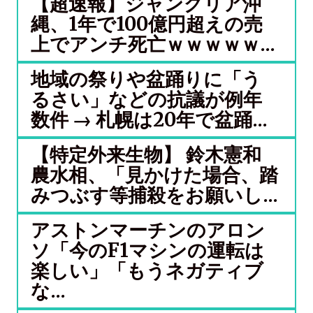
【超速報】ジャングリア沖
縄、1年で100億円超えの売
上でアンチ死亡ｗｗｗｗｗ...
地域の祭りや盆踊りに「う
るさい」などの抗議が例年
数件 → 札幌は20年で盆踊...
【特定外来生物】 鈴木憲和
農水相、「見かけた場合、踏
みつぶす等捕殺をお願いし...
アストンマーチンのアロン
ソ「今のF1マシンの運転は
楽しい」「もうネガティブ
な...