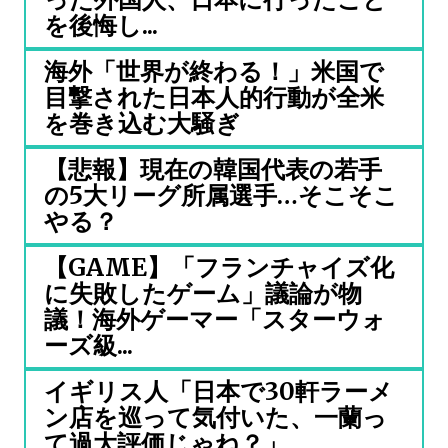
を後悔し...
海外「世界が終わる！」米国で
目撃された日本人的行動が全米
を巻き込む大騒ぎ
【悲報】現在の韓国代表の若手
の5大リーグ所属選手…そこそこ
やる？
【GAME】「フランチャイズ化
に失敗したゲーム」議論が物
議！海外ゲーマー「スターウォ
ーズ級...
イギリス人「日本で30軒ラーメ
ン店を巡って気付いた、一蘭っ
て過大評価じゃね？」