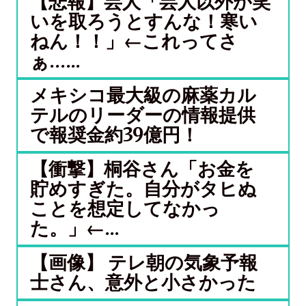
【悲報】芸人「芸人以外が笑
いを取ろうとすんな！寒い
ねん！！」←これってさ
ぁ…...
メキシコ最大級の麻薬カル
テルのリーダーの情報提供
で報奨金約39億円！
【衝撃】桐谷さん「お金を
貯めすぎた。自分がタヒぬ
ことを想定してなかっ
た。」←...
【画像】 テレ朝の気象予報
士さん、意外と小さかった