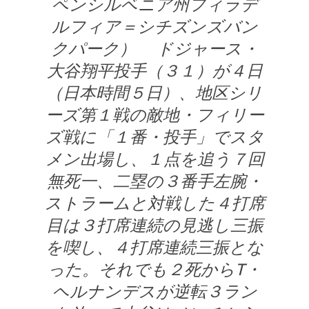
ペンシルベニア州フィラデ
ルフィア＝シチズンズバン
クパーク） ドジャース・
大谷翔平投手（３１）が４日
（日本時間５日）、地区シリ
ーズ第１戦の敵地・フィリー
ズ戦に「１番・投手」でスタ
メン出場し、１点を追う７回
無死一、二塁の３番手左腕・
ストラームと対戦した４打席
目は３打席連続の見逃し三振
を喫し、４打席連続三振とな
った。それでも２死からT・
ヘルナンデスが逆転３ラン