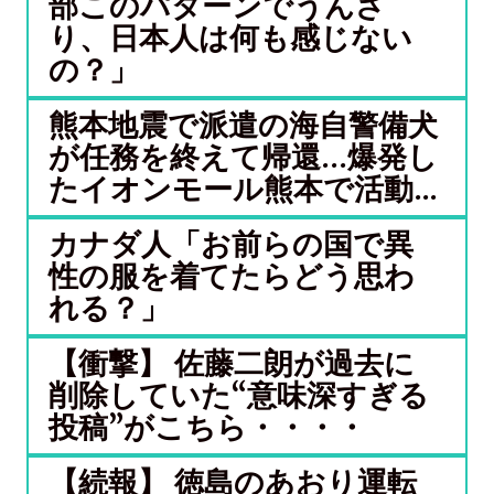
部このパターンでうんざ
り、日本人は何も感じない
の？」
熊本地震で派遣の海自警備犬
が任務を終えて帰還…爆発し
たイオンモール熊本で活動...
カナダ人「お前らの国で異
性の服を着てたらどう思わ
れる？」
【衝撃】 佐藤二朗が過去に
削除していた“意味深すぎる
投稿”がこちら・・・・
【続報】 徳島のあおり運転