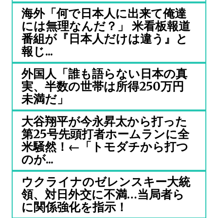
海外「何で日本人に出来て俺達
には無理なんだ？」 米看板報道
番組が『日本人だけは違う』と
報じ...
外国人「誰も語らない日本の真
実、半数の世帯は所得250万円
未満だ」
大谷翔平が今永昇太から打った
第25号先頭打者ホームランに全
米騒然！←「トモダチから打つ
のが...
ウクライナのゼレンスキー大統
領、対日外交に不満…当局者ら
に関係強化を指示！