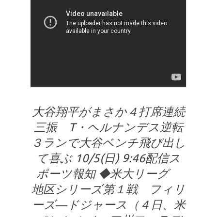
大谷翔平がまさか４打席連続
三振 T・ヘルナンデス逆転
３ランで大谷ベンチ飛び出し
て喜ぶ 10/5(日) 9:46配信ス
ポーツ報知 ◆米大リーグ
地区シリーズ第１戦 フィリ
ーズ―ドジャース（４日、米