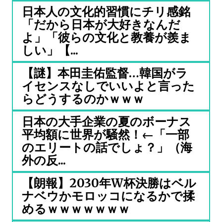
日本人の文化的習慣にチリ感銘
「だから日本が大好きなんだ
よ」「彼らの文化と教養が羨ま
しい」【...
【謎】本田圭佑監督…韓国がラ
イセンスなしでいいよと言った
らどうするのかｗｗｗ
日本の大手企業の夏のボーナス
平均額に世界が騒然！←「一部
のエリートの話でしょ？」（海
外の反...
【朗報】2030年W杯決勝はベル
ナベウかモロッコになるかで揉
めるｗｗｗｗｗｗｗ