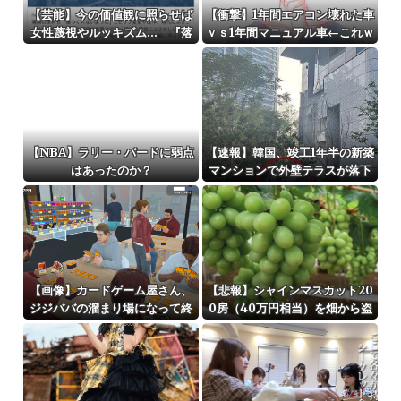
【芸能】今の価値観に照らせば
【衝撃】1年間エアコン壊れた車
女性蔑視やルッキズム… 『落
ｖｓ1年間マニュアル車←これｗ
語』の世界もセリフ変更や改
ｗｗｗｗ
作、現代にふさわしい表現模索
の動き
【NBA】ラリー・バードに弱点
【速報】韓国、竣工1年半の新築
はあったのか？
マンションで外壁テラスが落下
という信じられない後進国建築
を披露
【画像】カードゲーム屋さん、
【悲報】シャインマスカット20
ジジババの溜まり場になって終
0房（40万円相当）を畑から盗
わるwwwwwwwwwwww
んだ男を逮捕 ネットで販売し
ていた模様