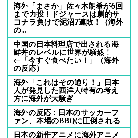
海外「まさか」佐々木朗希が6回
まで力投！ドジャースは劇的サ
ヨナラ負けで泥沼7連敗！（海外
の...
中国の日本料理店で出される海
鮮丼のレベルに世界が騒然！
←「今すぐ食べたい！」（海外
の反応）
海外「これはその通り！」日本
人が発見した西洋人特有の考え
方に海外が大騒ぎ
海外の反応：日本のサッカーフ
ァン、本場のBBQに圧倒される
日本の新作アニメに海外アニメ