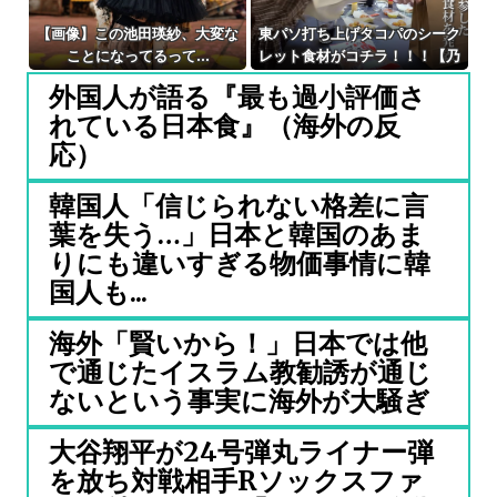
【画像】この池田瑛紗、大変な
東パソ打ち上げタコパのシーク
ことになってるって...
レット食材がコチラ！！！【乃
木坂46】
外国人が語る『最も過小評価さ
れている日本食』（海外の反
応）
韓国人「信じられない格差に言
葉を失う…」日本と韓国のあま
りにも違いすぎる物価事情に韓
国人も...
海外「賢いから！」日本では他
で通じたイスラム教勧誘が通じ
ないという事実に海外が大騒ぎ
大谷翔平が24号弾丸ライナー弾
を放ち対戦相手Rソックスファ