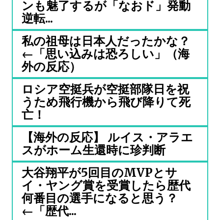
ンも魅了するが「なおド」発動
逆転...
私の祖母は日本人だったかな？
←「思い込みは恐ろしい」（海
外の反応）
ロシア空挺兵が空挺部隊日を祝
うため飛行機から飛び降りて死
亡！
【海外の反応】 ルイス・アラエ
スがホーム生還時に珍判断
大谷翔平が5回目のMVPとサ
イ・ヤング賞を受賞したら歴代
何番目の選手になると思う？
←「歴代...