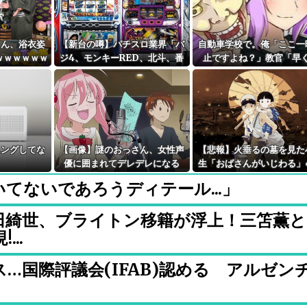
さん、浴衣姿
【新台の噂】パチスロ業界「バ
自動車学校で。俺「ここ一
ｗｗｗｗｗｗ
ジ4、モンキーRED、北斗、番
止ですよね？」教官「早
長5が年末に出るぞ！」←全部一
け！」→指示どおり進ん
緒に来てどうするんだよ！！！
後、バイクと衝突してしま
少しは分けろよ！
ニングしてな
【画像】謎のおっさん、女性声
【悲報】火垂るの墓を見た
優に囲まれてデレデレになる
生「おばさんがいじわる」
れ！
てないであろうディテール...」
田綺世、ブライトン移籍が浮上！三笘薫と
..
…国際評議会(IFAB)認める アルゼン