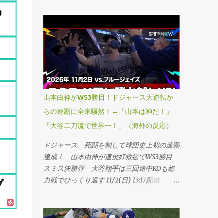
の
山本由伸がWS3勝目！ドジャース大逆転か
らの連覇に全米騒然！←「山本は神だ！」
「大谷二刀流で世界一！」（海外の反応）
ドジャース、死闘を制して球団史上初の連覇
達成！ 山本由伸が連投好救援でWS3勝目
スミス決勝弾 大谷翔平は三回途中KOも総
力戦でひっくり返す 11/2(日) 13:17配信「ワ
ブ
ールドシリーズ・第7戦、ブルージェイズ
4―5ドジャース」（1日、トロント） ドジ
ャースが延長十一回にスミスの勝ち越し本塁