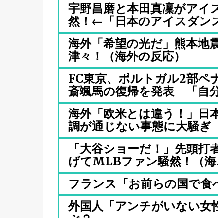
宇野昌磨と本田真凜がアイ
然！←「日本のアイスダンスが
海外「希望の光だ」熊本地
津々！（海外の反応）
FC東京、ポルトガル2部ペ
斎颯馬の復帰を発表 「自分.
海外「欧米とは違う！」日
調が通じない事態に大騒ぎ
「大谷ショーだ！」先頭打者
げてMLBファン騒然！（海..
フランス「お前らの国で食
外国人「アンチがいない女