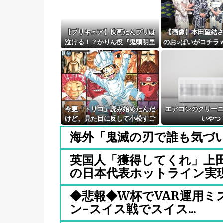
【プリキュア】映画たんプリは
【画像】本田望結
泣ける！？かりん役『鬼頭明里
のお○ぱいがコチラ
さん』アラン役『島﨑信長さ
ｗ
ん』レイン役『内山昂輝さん』
だと判明！！
今更「トリコ」読み始めたんだ
エアコンのクリー
けど、見た目に反して小松すご
いやつ
いヤツじゃない？？
海外「鬼滅の刃で誰も気づい
英国人「獲得してくれ」上
の日本代表ホットライン実現!.
◆悲報◆W杯でVAR運用ミス
ン-スイス戦でスイス...