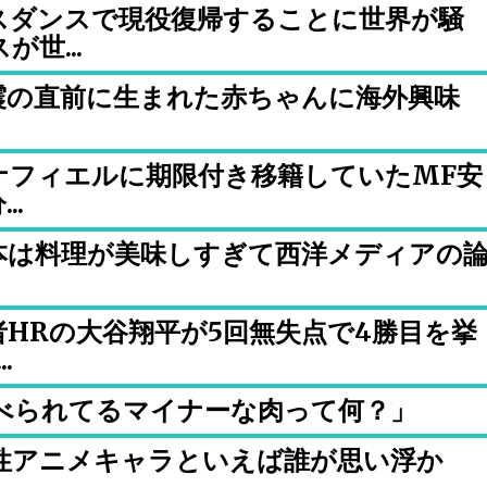
スダンスで現役復帰することに世界が騒
世...
震の直前に生まれた赤ちゃんに海外興味
ナフィエルに期限付き移籍していたMF安
..
本は料理が美味しすぎて西洋メディアの
HRの大谷翔平が5回無失点で4勝目を挙
.
べられてるマイナーな肉って何？」
性アニメキャラといえば誰が思い浮か