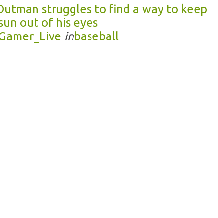
Outman struggles to find a way to keep
sun out of his eyes
Gamer_Live
in
baseball