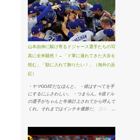
打で球団史上初、MLB25年ぶりのワールド
シリーズ連覇を果たした。第6戦勝利投手の
山本由伸投手が九回途中から登板し、1死満
塁のピンチを切り抜けるなど、3回を無失点
に抑えてシリーズ3勝目を挙げた。「1番・投
手兼指名打者」で先発出場した大谷翔平投手
山本由伸に駆け寄るドジャース選手たちの写
は三回に決勝3ランを被弾し、マウンドで両
真に全米騒然！←「ド軍に連れてきた大谷を
手を膝につきうなだれKO。打者としては第3
恨む」「額に入れて飾りたい！」（海外の反
戦以来のマルチ安打をマークするなど5打数
2安打1四球だった。 ・連覇だぜベイビー。
応）
・最高すぎる、伝説的だ。 ・ははは、ざま
・ヤマGOATだなほんと。 ・彼はすべてを手
あみろトロント！マリナーズファンとして感
にするにふさわしい。 ・つまらん。6億ドル
謝する。 ・よおおおお！泣きそうだ。カー
の選手がちゃんと年俸計上されてから呼んで
ショーのために嬉しすぎる。 ・よっしゃあ
くれ。それまではインチキ優勝だ。 注目記
あああ！MVPはヤマだ！ 注目記事（外部サ
事（外部サイト） ・この男がドジャースを
イト） ・デーブ・ロバーツの悪口はもう言
救った。ナイスゲーム。 ・ヤマモトは決し
わない。 ・やべえ。 ・やった！ホーム後ろ
てドジャースを諦めなかったし、裏切らなか
の席の空気が全然違う！ ・ヨシがMVPだ。
った。 ・今夜は戦士のようだった。 ・この