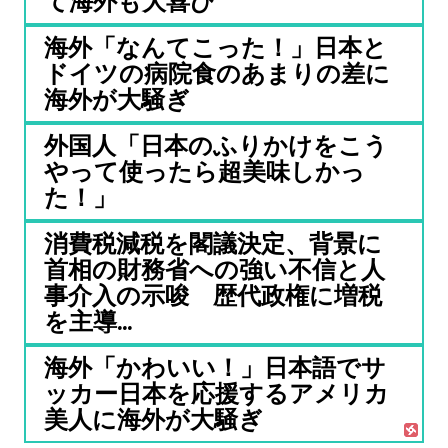
て海外も大喜び
海外「なんてこった！」日本と
ドイツの病院食のあまりの差に
海外が大騒ぎ
外国人「日本のふりかけをこう
やって使ったら超美味しかっ
た！」
消費税減税を閣議決定、背景に
首相の財務省への強い不信と人
事介入の示唆 歴代政権に増税
を主導...
海外「かわいい！」日本語でサ
ッカー日本を応援するアメリカ
美人に海外が大騒ぎ