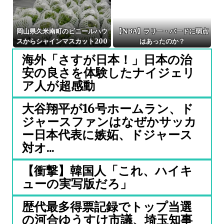
岡山県久米南町のビニールハウ
【NBA】ラリー・バードに弱点
スからシャインマスカット200
はあったのか？
房を盗んだ42歳無職の男逮捕 ネ
海外「さすが日本！」日本の治
ットで販売か 自宅からは300房
安の良さを体験したナイジェリ
発見
ア人が超感動
大谷翔平が16号ホームラン、ド
ジャースファンはなぜかサッカ
ー日本代表に嫉妬、ドジャース
対オ...
【衝撃】韓国人「これ、ハイキ
ューの実写版だろ」
歴代最多得票記録でトップ当選
の河合ゆうすけ市議、埼玉知事