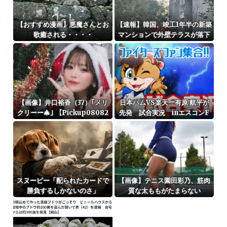
【おすすめ漫画】悪魔さんとお
【速報】韓国、竣工1年半の新築
歌癒される・・・・
マンションで外壁テラスが落下
という信じられない後進国建築
を披露
【画像】井口裕香（37）｢メリ
日本ハムVS楽天 有原 航平が
クリーー🎄｣ 【Pickup08082
先発 試合実況 inエスコンF
954】
14:00〜
スヌーピー「配られたカードで
【画像】テニス園田彩乃、筋肉
勝負するしかないのさ」
質な太ももがたまらない