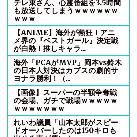
テレ東さん、心霊番組を3.5時間
も放送してしまうｗｗｗｗｗｗ
ｗｗｗ
【ANIME】海外が熱狂！アニ
メ界の『ベストガール』決定戦
が白熱！推しキャラ...
海外「PCAがMVP」岡本vs鈴木
の日本人対決はカブスの劇的サ
ヨナラ勝利！（...
【画像】スーパーの半額争奪戦
の会場、ガチで戦場ｗｗｗｗｗ
ｗｗｗｗｗｗｗ
れいわ議員「山本太郎がスピー
ドオーバーしたのは150キロも