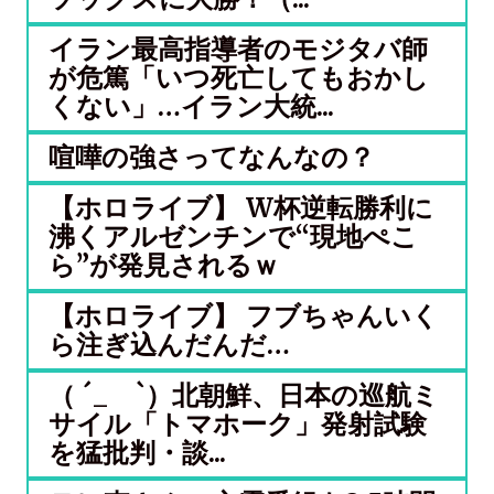
イラン最高指導者のモジタバ師
が危篤「いつ死亡してもおかし
くない」…イラン大統...
喧嘩の強さってなんなの？
【ホロライブ】 W杯逆転勝利に
沸くアルゼンチンで“現地ぺこ
ら”が発見されるｗ
【ホロライブ】 フブちゃんいく
ら注ぎ込んだんだ…
（ ´_ゝ`）北朝鮮、日本の巡航ミ
サイル「‌トマホーク」発射試験
を猛批判・談...