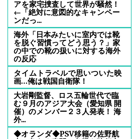
アを家宅捜査して世界が騒然！
←「絶対に意図的なキャンペー
ンだっ...
海外「日本みたいに室内では靴
を脱ぐ習慣ってどう思う？」家
の中での靴の扱いに対する海外
の反応
タイムトラベルで思いついた映
画…俺は戦国自衛隊！
大岩剛監督、ロス五輪世代で臨
む９月のアジア大会（愛知県 開
催）のメンバー２３人発表！ 海
外...
◆オランダ◆PSV移籍の佐野航