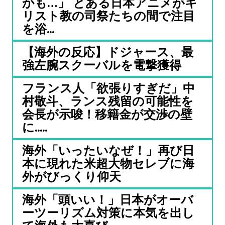
かも…」 とある日本アニメがキ
リスト教の司祭たちの間で注目
を浴...
【海外の反応】ドジャース、最
強左腕スクーバルを電撃獲得
フランス人「欲張りすぎだ」中
村敬斗、ランス残留の可能性を
会長が示唆！移籍金が交渉の壁
に.....
海外「いったいなぜ！」再び日
本に現れた米超大物セレブに海
外がびっくり仰天
海外「頭いい！」日本がオーバ
ーツーリズム対策に本気を出し