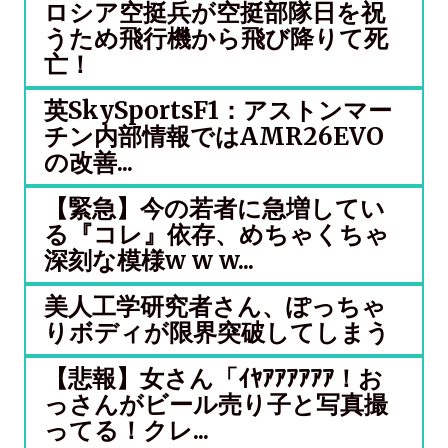
ロシア空挺兵が空挺部隊日を祝
うため飛行機から飛び降りて死
亡！
英SkySportsF1：アストンマー
チン内部情報ではAMR26EVO
の改善...
【緊急】今の若者に急増してい
る『コレ』依存、めちゃくちゃ
深刻な模様w w w...
美人工学研究者さん、ぽっちゃ
りボディが限界突破してしまう
【悲報】女さん「ｲﾔｱｱｱｱｱｱ！お
っさんがビール売り子と写真撮
ってる！クレ...