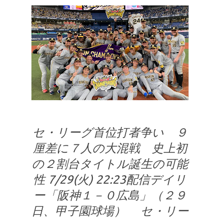
セ・リーグ首位打者争い ９
厘差に７人の大混戦 史上初
の２割台タイトル誕生の可能
性 7/29(火) 22:23配信デイリ
ー「阪神１－０広島」（２９
日、甲子園球場） セ・リー