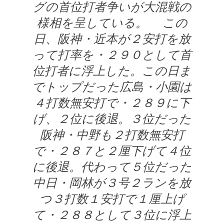
グの首位打者争いが大混戦の
様相を呈している。 この
日、阪神・近本が２安打を放
って打率を・２９０として首
位打者に浮上した。この日ま
でトップだった広島・小園は
４打数無安打で・２８９に下
げ、２位に後退。３位だった
阪神・中野も２打数無安打
で・２８７と２厘下げて４位
に後退。代わって５位だった
中日・岡林が３号２ランを放
つ３打数１安打で１厘上げ
て・２８８として３位に浮上