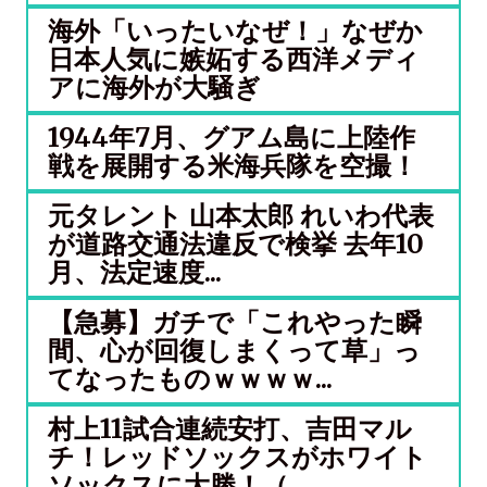
海外「いったいなぜ！」なぜか
日本人気に嫉妬する西洋メディ
アに海外が大騒ぎ
1944年7月、グアム島に上陸作
戦を展開する米海兵隊を空撮！
元タレント 山本太郎 れいわ代表
が道路交通法違反で検挙 去年10
月、法定速度...
【急募】ガチで「これやった瞬
間、心が回復しまくって草」っ
てなったものｗｗｗｗ...
村上11試合連続安打、吉田マル
チ！レッドソックスがホワイト
ソックスに大勝！（...