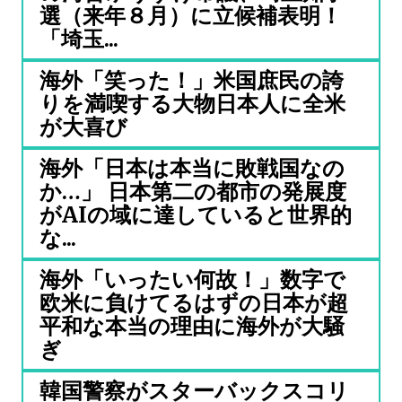
選（来年８月）に立候補表明！
「埼玉...
海外「笑った！」米国庶民の誇
りを満喫する大物日本人に全米
が大喜び
海外「日本は本当に敗戦国なの
か…」 日本第二の都市の発展度
がAIの域に達していると世界的
な...
海外「いったい何故！」数字で
欧米に負けてるはずの日本が超
平和な本当の理由に海外が大騒
ぎ
韓国警察がスターバックスコリ