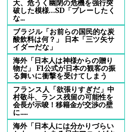
大、危うく幽閉の危機を強行突
破した模様…SD「プレーしたく
な...
ブラジル「お前らの国民的な炭
酸飲料は何？」 日本「三ツ矢サ
イダーだな」
海外「日本人は神様からの贈り
物だ」 F1公式が日本の観客の振
る舞いに衝撃を受けてしまう
フランス人「欲張りすぎだ」中
村敬斗、ランス残留の可能性を
会長が示唆！移籍金が交渉の壁
に.....
海外「日本人には分かりづらい