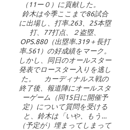
（11ー０）に貢献した。
鈴木は今季ここまで86試合
に出場し、打率.263、25本塁
打、77打点、２盗塁、
OPS.880（出塁率.319＋長打
率.561）の好成績をマーク。
しかし、同日のオールスター
発表でロースター入りを逃し
た。 カーディナルス戦の
終了後、報道陣にオールスタ
ーゲーム（同15日に開催予
定）について質問を受ける
と、鈴木は「いや、もう...
（予定が）埋まってしまって