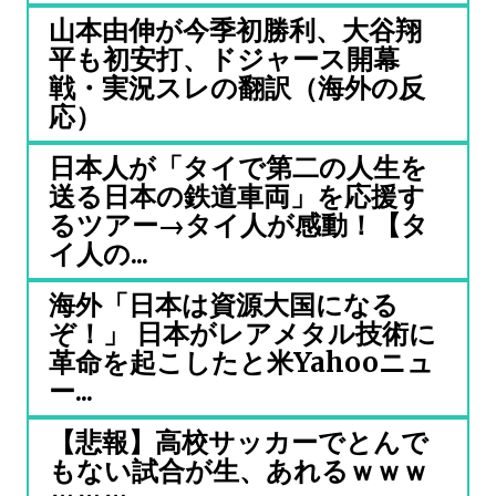
山本由伸が今季初勝利、大谷翔
平も初安打、ドジャース開幕
戦・実況スレの翻訳（海外の反
応）
日本人が「タイで第二の人生を
送る日本の鉄道車両」を応援す
るツアー→タイ人が感動！【タ
イ人の...
海外「日本は資源大国になる
ぞ！」 日本がレアメタル技術に
革命を起こしたと米Yahooニュ
ー...
【悲報】高校サッカーでとんで
もない試合が生、あれるｗｗｗ