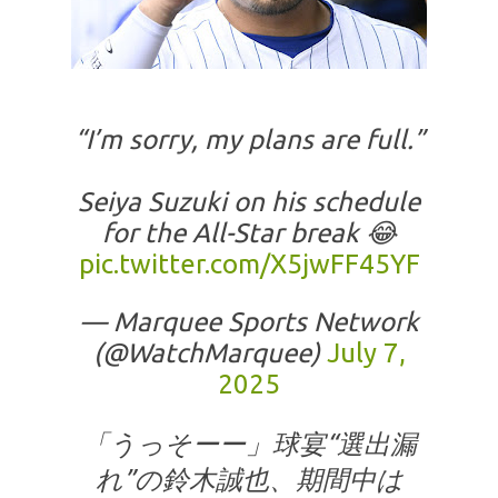
“I’m sorry, my plans are full.”
Seiya Suzuki on his schedule
for the All-Star break 😂
pic.twitter.com/X5jwFF45YF
— Marquee Sports Network
(@WatchMarquee)
July 7,
2025
「うっそーー」球宴“選出漏
れ”の鈴木誠也、期間中は