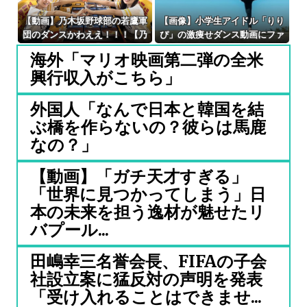
【動画】乃木坂野球部の若鷹軍
【画像】小学生アイドル「りり
団のダンスかわええ！！！【乃
ぴ」の激痩せダンス動画にファ
木坂46】
ンが『絶句』してしま
海外「マリオ映画第二弾の全米
う・・・・
興行収入がこちら」
外国人「なんで日本と韓国を結
ぶ橋を作らないの？彼らは馬鹿
なの？」
【動画】「ガチ天才すぎる」
「世界に見つかってしまう」日
本の未来を担う逸材が魅せたリ
バプール...
田嶋幸三名誉会長、FIFAの子会
社設立案に猛反対の声明を発表
「受け入れることはできませ...