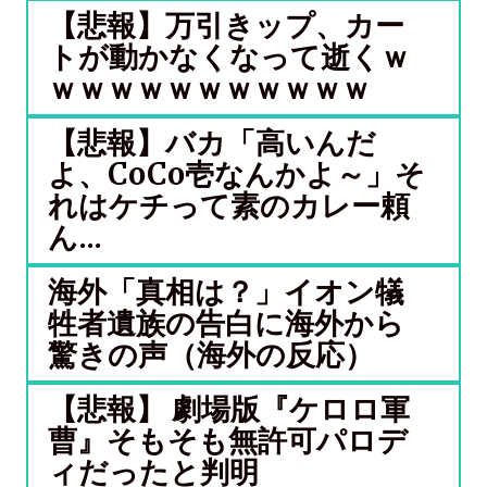
【悲報】万引きップ、カー
トが動かなくなって逝くｗ
ｗｗｗｗｗｗｗｗｗｗｗ
【悲報】バカ「高いんだ
よ、CoCo壱なんかよ～」そ
れはケチって素のカレー頼
ん...
海外「真相は？」イオン犠
牲者遺族の告白に海外から
驚きの声（海外の反応）
【悲報】 劇場版『ケロロ軍
曹』そもそも無許可パロデ
ィだったと判明