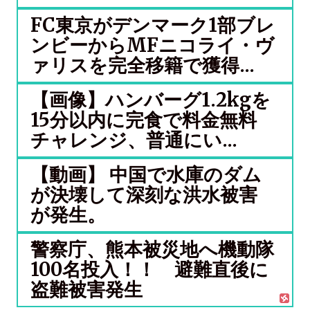
FC東京がデンマーク1部ブレ
ンビーからMFニコライ・ヴ
ァリスを完全移籍で獲得...
【画像】ハンバーグ1.2kgを
15分以内に完食で料金無料
チャレンジ、普通にい...
【動画】 中国で水庫のダム
が決壊して深刻な洪水被害
が発生。
警察庁、熊本被災地へ機動隊
100名投入！！ 避難直後に
盗難被害発生