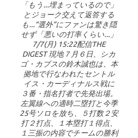
「もう...埋まっているので」
とジョーク交えて返答する
も...“選外”にファンは驚き隠
せず「悪いの打率くらい...」
7/7(月) 15:22配信THE
DIGEST 現地７月６日、シカ
ゴ・カブスの鈴木誠也は、本
拠地で行なわれたセントル
イス・カーディナルス戦に
３番・指名打者で先発出場。
左翼線への適時二塁打と今季
25号ソロを放ち、５打数２安
打２打点、１本塁打１得点、
１三振の内容でチームの勝利