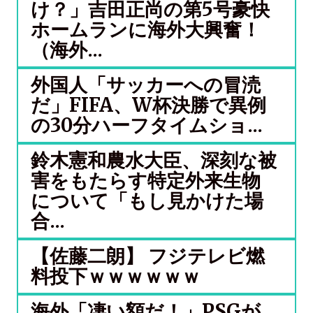
け？」吉田正尚の第5号豪快
ホームランに海外大興奮！
（海外...
外国人「サッカーへの冒涜
だ」FIFA、W杯決勝で異例
の30分ハーフタイムショ...
鈴木憲和農水大臣、深刻な被
害をもたらす特定外来生物
について「もし見かけた場
合...
【佐藤二朗】 フジテレビ燃
料投下ｗｗｗｗｗｗ
海外「凄い額だ！」PSGが