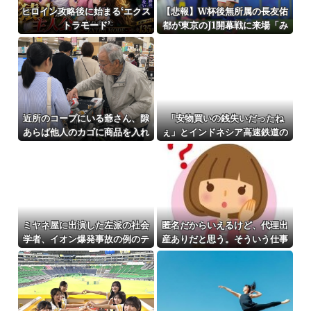
ヒロイン攻略後に始まる‘エクス
【悲報】W杯後無所属の長友佑
トラモード’
都が東京のJ1開幕戦に来場「み
なさまへご挨拶させていただき
ます」
近所のコープにいる爺さん、隙
「安物買いの銭失いだったね
あらば他人のカゴに商品を入れ
ぇ」とインドネシア高速鉄道の
ようとする
最終処分に日本側騒然、国家予
算は使わないというと何が財源
なんだ？
ミヤネ屋に出演した左派の社会
匿名だからいえるけど、代理出
学者、イオン爆発事故の例のテ
産ありだと思う。そういう仕事
ナントに理解を示して……
あるならやってみたい