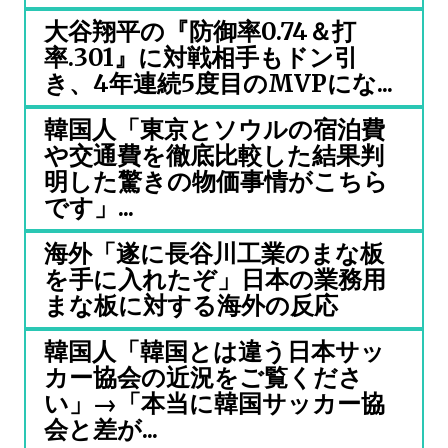
大谷翔平の『防御率0.74＆打
率.301』に対戦相手もドン引
き、4年連続5度目のMVPにな...
韓国人「東京とソウルの宿泊費
や交通費を徹底比較した結果判
明した驚きの物価事情がこちら
です」...
海外「遂に長谷川工業のまな板
を手に入れたぞ」日本の業務用
まな板に対する海外の反応
韓国人「韓国とは違う日本サッ
カー協会の近況をご覧くださ
い」→「本当に韓国サッカー協
会と差が...