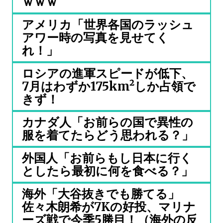
ｗｗｗ
アメリカ「世界各国のラッシュ
アワー時の写真を見せてく
れ！」
ロシアの進軍スピードが低下、
7月はわずか175km²しか占領で
きず！
カナダ人「お前らの国で異性の
服を着てたらどう思われる？」
外国人「お前らもし日本に行く
としたら最初に何を食べる？」
海外「大谷抜きでも勝てる」
佐々木朗希が7Kの好投、マリナ
ーズ戦で今季5勝目！（海外の反