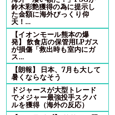
鈴木彩艶獲得の為に提示し
た金額に海外びっくり仰
天！...
【イオンモール熊本の爆
発】 飲食店の保管用LPガス
が損傷「救出時も室内にガ
ス...
【朗報】 日本、7月も大して
暑くならなそう
ドジャースが大型トレード
でメジャー最強投手スクバ
ルを獲得（海外の反応）