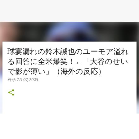
球宴漏れの鈴木誠也のユーモア溢れ
る回答に全米爆笑！←「大谷のせい
で影が薄い」（海外の反応）
日付:
7月 07, 2025