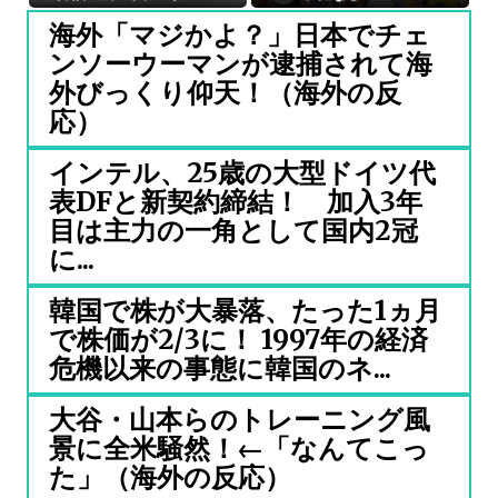
海外「マジかよ？」日本でチェ
ンソーウーマンが逮捕されて海
外びっくり仰天！（海外の反
応）
インテル、25歳の大型ドイツ代
表DFと新契約締結！ 加入3年
目は主力の一角として国内2冠
に...
韓国で株が大暴落、たった1ヵ月
で株価が2/3に！ 1997年の経済
危機以来の事態に韓国のネ...
大谷・山本らのトレーニング風
景に全米騒然！←「なんてこっ
た」（海外の反応）