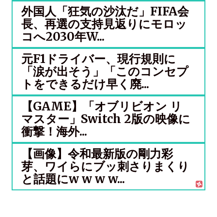
外国人「狂気の沙汰だ」FIFA会
長、再選の支持見返りにモロッ
コへ2030年W...
元F1ドライバー、現行規則に
「涙が出そう」「このコンセプ
トをできるだけ早く廃...
【GAME】「オブリビオン リ
マスター」Switch 2版の映像に
衝撃！海外...
【画像】令和最新版の剛力彩
芽、ワイらにブッ刺さりまくり
と話題にw w w w...