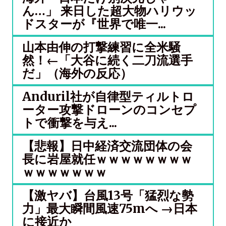
ん…」 来日した超大物ハリウッ
ドスターが『世界で唯一...
山本由伸の打撃練習に全米騒
然！←「大谷に続く二刀流選手
だ」（海外の反応）
Anduril社が自律型ティルトロ
ーター攻撃ドローンのコンセプ
トで衝撃を与え...
【悲報】日中経済交流団体の会
長に岩屋就任ｗｗｗｗｗｗｗｗ
ｗｗｗｗｗｗｗ
【激ヤバ】台風13号「猛烈な勢
力」最大瞬間風速75mへ →日本
に接近か