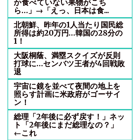
か食べていない果物がこち
ら…」→「えっ、日本は食...
北朝鮮、昨年の1人当たり国民総
所得は約20万円…韓国の28分の
1！
大阪桐蔭、満塁スクイズが反則
打球に…センバツ王者が4回戦敗
退
宇宙に鏡を並べて夜間の地上を
照らす計画に米政府がゴーサイ
ン！
総理「2年後に必ず戻す！」ネッ
ト「2年後にまだ総理なの？」
←これ