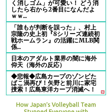
く消しゴム」が可愛い！ どう消
したら右から2番目になんだよ
ｗｗ...
「誰もが判断を誤った」、村上
宗隆の史上初『8シリーズ連続初
戦ホームラン』の活躍にMLB関
係...
日本のアダルト業界の闇に海外
仰天（海外の反応）
◆悲報◆広島カープのゾンビた
ばこ渦再び！矢野と前川に家宅
捜索！広島東洋カープ消滅へ！
How Japan’s Volleyball Team
Stunned Everyone with