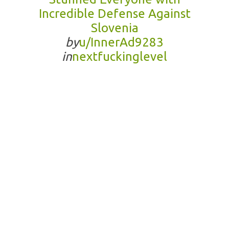
Incredible Defense Against
Slovenia
by
u/InnerAd9283
in
nextfuckinglevel