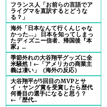
フランス人「お前らの言語でア
ライグマを直訳するとどうな
る？」
海外「日本なんて行くんじゃな
かった…」 日本を知ってしまっ
たディズニー信者、帰国後『本
家』...
季節外れの大谷翔平グッズに全
米騒然！←「アメリカの商業主
義は凄い」（海外の反応）
大谷翔平が5回目のMVPとサ
イ・ヤング賞を受賞したら歴代
何番目の選手になると思う？
←「歴代...