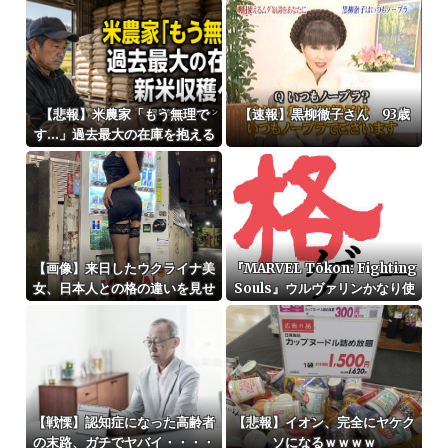
だったら
だ！」（海外の反応）
【悲報】米農家「もう無理で
【速報】黒柳徹子さん 93歳
す…」過去最大の在庫を抱える
状態で新米収穫
【画像】来日したウクライナ美
『MARVEL Tōkon: Fighting
女、日本人との格の違いを見せ
Souls』ウルヴァリンかなり使
つける
いやすい気がする
【戦慄】認知症になった高齢者
【悲報】イオン、完全にヤケク
の末路、ガチでヤバイ・・・・
ソになるｗｗｗｗ