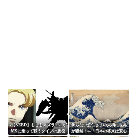
※【SEED】もしもアズラエルが
飾らない悠仁さまの人柄に世界
MSに乗って戦うタイプの悪役
が騒然！←「日本の将来は安心