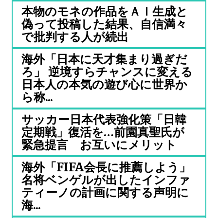
本物のモネの作品をＡＩ生成と
偽って投稿した結果、自信満々
で批判する人が続出
海外「日本に天才集まり過ぎだ
ろ」 逆境すらチャンスに変える
日本人の本気の遊び心に世界か
ら称...
サッカー日本代表強化策「日韓
定期戦」復活を…前園真聖氏が
緊急提言 お互いにメリット
海外「FIFA会長に推薦しよう」
名将ベンゲルが出したインファ
ティーノの計画に関する声明に
海...