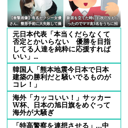
【衝撃画像】有名セクシー女優
新居を立てた時にお祝いをもら
さん、整形手術に大失敗して撮
ったのでママ友3名をうちに招
影不能に⇒！！
待。そのうちのＡさん、うちに
元日本代表「本当くだらなくて
来るなり玄関から奥に向かって
否定とかいらない 優勝を目指
写メ
してる人達を純粋に応援すれば
いい」...
韓国人「熊本地震今日本で日本
建築の勝利だと騒いでるものが
コレ！」
海外「カッコいい！」サッカー
W杯、日本の旭日旗をめぐって
海外が大騒ぎ
「特高警察を連想させる」…中