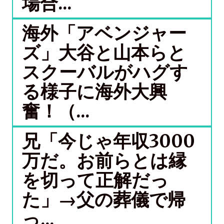
場合...
海外「アベンジャー
ズ」大谷と山本らと
スクーバルがハグす
る様子に海外大興
奮！（...
兄「今じゃ年収3000
万だ。お前らとは縁
を切って正解だっ
た」→父の葬儀で帰
っ...