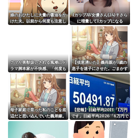
娘のおひたしに大量の醤油をか
IカップAV女優さん(24)👙さら
けた夫。以前から何度も注意し
に増量してIカップになる
ていたのに、また同じことを繰
り返して…
クマが害獣扱いされる風潮にド
【頃意湧いた】義両親が3歳の
ラマ脚本家が不快感、「何度も
息子を迷子にさせた。ごまかす
クマに会ったことがあるけど全
つもりでオモチャを買い与えた
然怖くなかった」と主張してお
挙げ句、義母衝撃の一言「迷子
り……
って言ってもちょっとの時間だ
からねー…
母子家庭で育った私のことを底
【悲報】日経平均2013「1万円
辺だと思い込んでいた義弟嫁。
です」日経平均2026「6万円で
うちが母から援助を受けてると
す」←これは年収も爆上がりし
知った途端「うちの子にも同じ
たんやろなぁｗｗｗｗｗｗｗｗ
ようにすべき！」
ｗｗ