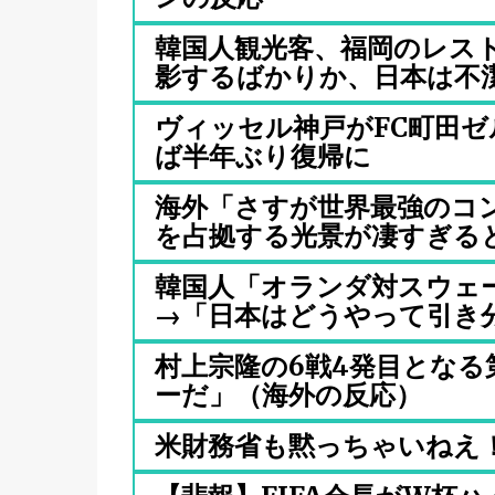
韓国人観光客、福岡のレス
影するばかりか、日本は不潔な
ヴィッセル神戸がFC町田
ば半年ぶり復帰に
海外「さすが世界最強のコン
を占拠する光景が凄すぎると.
韓国人「オランダ対スウェー
→「日本はどうやって引き分け
村上宗隆の6戦4発目となる
ーだ」（海外の反応）
米財務省も黙っちゃいねえ