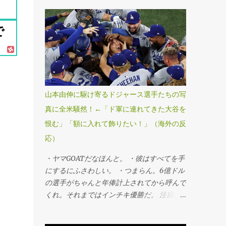
4―5ドジャース」（1日、トロント） ドジ
ャースが延長十一回にスミスの勝ち越し本塁
で
打で球団史上初、MLB25年ぶりのワールド
シリーズ連覇を果たした。第6戦勝利投手の
山本由伸投手が九回途中から登板し、1死満
塁のピンチを切り抜けるなど、3回を無失点
に抑えてシリーズ3勝目を挙げた。「1番・投
手兼指名打者」で先発出場した大谷翔平投手
山本由伸に駆け寄るドジャース選手たちの写
は三回に決勝3ランを被弾し、マウンドで両
真に全米騒然！←「ド軍に連れてきた大谷を
手を膝につきうなだれKO。打者としては第3
恨む」「額に入れて飾りたい！」（海外の反
戦以来のマルチ安打をマークするなど5打数
2安打1四球だった。 ・連覇だぜベイビー。
応）
・最高すぎる、伝説的だ。 ・ははは、ざま
・ヤマGOATだなほんと。 ・彼はすべてを手
あみろトロント！マリナーズファンとして感
にするにふさわしい。 ・つまらん。6億ドル
謝する。 ・よおおおお！泣きそうだ。カー
の選手がちゃんと年俸計上されてから呼んで
ショーのために嬉しすぎる。 ・よっしゃあ
くれ。それまではインチキ優勝だ。 注目記
あああ！MVPはヤマだ！ 注目記事（外部サ
事（外部サイト） ・この男がドジャースを
イト） ・デーブ・ロバーツの悪口はもう言
救った。ナイスゲーム。 ・ヤマモトは決し
わない。 ・やべえ。 ・やった！ホーム後ろ