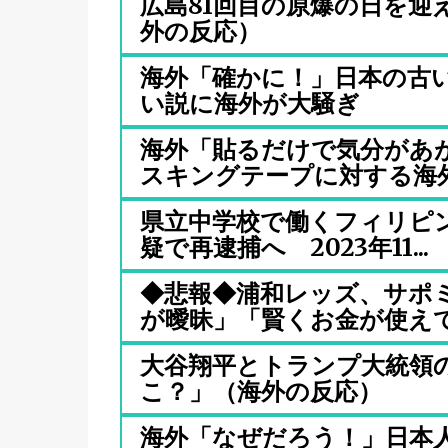
広島81回目の原爆の日を迎
外の反応）
海外「確かに！」日本の古
い説に海外が大騒ぎ
海外「貼るだけで気分があ
スキングテープに対する海外の
県立中学校で働くフィリピ
疑で再逮捕へ 2023年11...
◆悲報◆浦和レッズ、サポ
が曖昧」「賢くお金が使えてい
大谷翔平とトランプ大統領
こ？」（海外の反応）
海外「なぜだろう！」日本