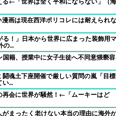
える←「世界は全く平和にならない」（
い漫画は現在西洋ポリコレには耐えられ
がる！」日本から世界に広まった装飾用
...
ン国籍、授業中に女子生徒へ不同意猥褻容
ミ闘魂土下座開催で厳しい質問の嵐「目標
...
の再会に世界が騒然！←「ムーキーはど
人がまったく老けない本当の理由に海外