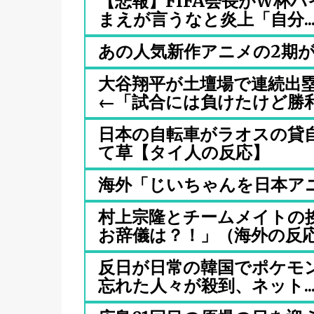
【悲報】FIFA会長がW杯
まえが言うなと炎上「自分..
あの人気新作アニメの2期
大谷翔平が土壇場で連続出塁
←「試合には負けたけど勝利だ
日本の自転車がラオスの貸
て草【タイ人の反応】
海外「じいちゃんを日本ア
村上宗隆とチームメイトの
お辞儀は？！」（海外の反
反日が日常の韓国でポケモン
忘れた人々が殺到、ネット..