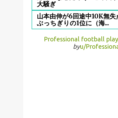
大騒ぎ
山本由伸が6回途中10K無
ぶっちぎりの1位に（海...
Professional football pla
by
u/Professio