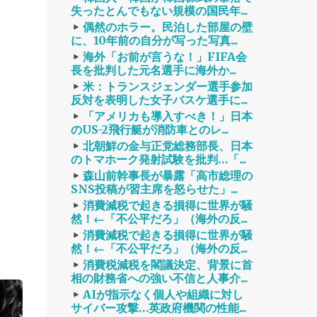
失ったとんでもない規模の国民年...
偶然のホラー。民泊した部屋の壁
に、10年前の自分が写った写真...
海外「お前が言うな！」FIFA会
長を批判した元名選手に海外か...
米：トランスジェンダー選手参加
反対を表明した女子バスケ選手に...
「アメリカも導入すべき！」日本
のUS-2飛行艇が消防車とのレ...
北朝鮮の金与正党総務部長、日本
のトマホーク発射試験を批判…「...
森山前幹事長が暴露「高市総理の
SNS投稿が習主席を怒らせた」...
消費減税で起きる損得に世界が騒
然！←「不公平だろ」（海外の反...
消費減税で起きる損得に世界が騒
然！←「不公平だろ」（海外の反...
消費税減税を閣議決定、背景に首
相の財務省への強い不信と人事介...
AIが指示なく個人や組織に対し
サイバー攻撃…英政府機関の性能...