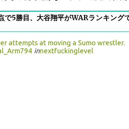
失点で5勝目、大谷翔平がWARランキング
yer attempts at moving a Sumo wrestler.
nal_Arm794
in
nextfuckinglevel