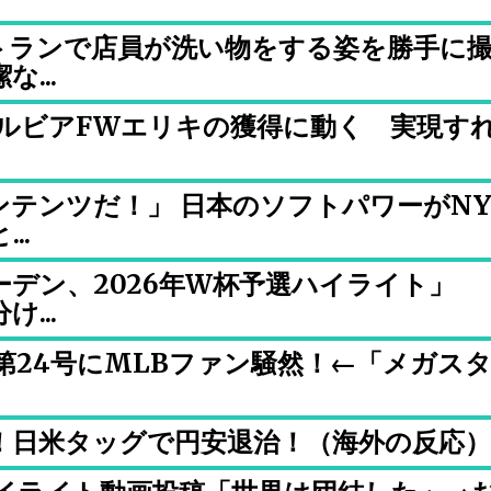
トランで店員が洗い物をする姿を勝手に
...
ゼルビアFWエリキの獲得に動く 実現す
テンツだ！」 日本のソフトパワーがN
..
デン、2026年W杯予選ハイライト」
...
第24号にMLBファン騒然！←「メガス
！日米タッグで円安退治！（海外の反応）