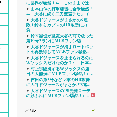
お
に世界が騒然！←「このままでは...
山本由伸の打撃練習に全米騒然！
←「大谷に続く二刀流選手だ」（...
大谷ドジャースがまさかの4連
敗！鈴木らカブスのHR攻勢に力
負...
鈴木誠也が盟友大谷の前で放った
第19号2ランにMLBファン騒...
大谷ドジャースが捕手ロートベッ
て
トを再獲得してMLBファン騒然...
大谷ドジャースを止まられるのは
Wソックスだけなのか？←「日本...
村上宗隆擁するWソックスの連
日の大補強にMLBファン騒然！←...
吉田の第5号などレ軍のHR攻勢
に大谷ドジャースがまさかの3連...
大谷ドジャースのPS先発ローテ
の顔ぶれにMLBファン騒然！←...
ラベル