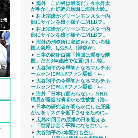
海外「この男は最高だ」今永昇太
が明かした好調の原因に海外大騒...
村上宗隆がグリーンモンスター内
は俺
部にサインを残す様子にMLBフ...
！」
村上宗隆がグリーンモンスター内
わ」
部にサインを残す様子にMLBフ...
海外の刑務所に収監されている韓
国人急増、1,325人（詐偽が...
日本の防衛白書「韓国は重要な隣
国」だと3年連続で位置づけ…韓...
乳化
大谷翔平の今季初となるマルチホ
ームランにMLBファン騒然！←...
）
大谷翔平の今季初となるマルチホ
ームランにMLBファン騒然！←...
海外「日本は変わらない」NHK
職員が番組出演者から性被害（海...
日本の研究者が明らかにした肝臓
がんをリスクを低下させるために...
広島81回目の原爆の日を迎える
←「世界は全く平和にならない」...
ァ
大谷翔平の2本塁打も空し