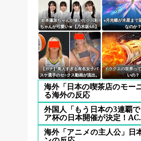
岩本蓮加ちゃんが描いた小川彩
※月光蝶が木星まで
ちゃんが可愛いｗ【乃木坂46】
なのか
【ガチ】美人すぎる有名女子バ
ドラクエの世界っ
スケ選手のセ○クス動画が流出。
いの？
これはエ●い…
海外「日本の喫茶店のモー
る海外の反応
外国人「もう日本の3連覇で
ア杯の⽇本開催が決定！AC..
海外「アニメの主人公」日
ンの反応