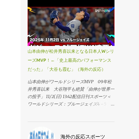
てドジャースを諦めなかったし、裏切らなか
の席の空気が全然違う！ ・ヨシがMVPだ。
った。 ・今夜は戦士のようだった。 ・この
・山本、ポストシーズン5勝1敗。とんでもな
写真見てると自然と笑顔になる。 ・今夜は
い男だ。 ・信じられない、勝ち切った！ヤ
本当に辛い。ジェイズに命を懸けてたシリー
マがMVPだな。 ・やったぞ。 ・なんて試合
ズだったけど、ヤマモトには賞賛しかない。
だ ・信じてた！ ・これはもう銅像レベルだ
こんなにMVPにふさわしい男はいない。 ・
な。 ・疑って悪かった、反省する。 ・ヤマ
顎が落ちるほどのパフォーマンスだった。
モトはMVPを取るべきだ。すごいわ。 ・く
山本由伸が松井秀喜以来となる日本人Wシリ
・このシリーズの終わり方を完璧に表してる
そ、野球をぶっ壊したな俺たち。 ・野球終
ーズMVP！←「史上最高のパフォーマンス
写真だ。もう二度と見られないようなことを
わったな。 ・すげえ、行こうぜ。 ・言葉が
だった」「大谷も霞む」（海外の反応）
やった。ワールドシリーズの伝説どころか、
出ない。まだ信じられない。ヤマは伝説。
野球の伝説になった。 ・ブルージェイズに
MVPだ。 ・俺はこの瞬間を見届けた。 ・ロ
山本由伸がワールドシリーズMVP 09年松
本当に必要だったのはこのドジャーブルーの
サンゼルス大好きだああああああああああ。
井秀喜以来 大谷翔平も絶賛「由伸が世界一
男。ドジャースじゃなくてジェイズにいてほ
・現実じゃないみたいだ。すごい。 ・悲観
の投手」 11/2(日) 13:42配信日刊スポーツ＜
しかった。 ・この男の名前の通りの通りが
してたやつらざまあ。あとで全員呼び出す。
ワールドシリーズ：ブルージェイズ4－5ド
できそうだな。 ・いい写真だ。 ・資金無限
・勝った！花火が上がってるぞ！ ・みんな
ジャース＞◇第7戦◇1日（日本時間2日）◇
のチームがまた勝った。驚きだな。 ・あの
愛してる。行こうぜ！ ・ヤマは俺のGOAT
ロジャーズセンター ドジャース山本由伸
契約が高すぎるって言われてた頃が懐かし
だ。ヤマGOATO！ ・やったぞ。ハッピー・
投手（27）が執念の連投でリリーフ登板
い。 ・戦艦ヤマモト。 ・くそ、最高のシリ
ノーベンバー！ ・ヤマMVPだあああ。 ・よ
し、2回2／3を無失点の好救援でチームを初
海外の反応スポーツ
ーズだった。 ・ヤマモトに水を。 ・額に入