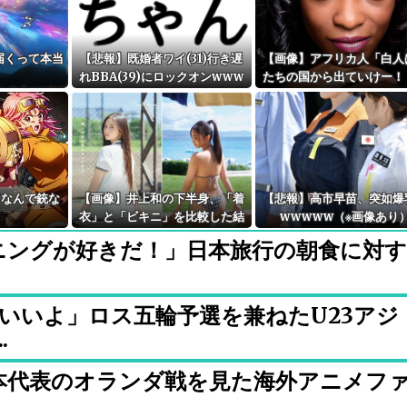
届くって本当
【悲報】既婚者ワイ(31)行き遅
【画像】アフリカ人「白人
？
れBBA(39)にロックオンwww
たちの国から出ていけー！
w
白人「わかった。出ていく
⇒結果！！！
てなんで銃な
【画像】井上和の下半身、「着
【悲報】高市早苗、突如爆
衣」と「ビキニ」を比較した結
wwwww（※画像あり
果wwwwww
ニングが好きだ！」日本旅行の朝食に対す
いいよ」ロス五輪予選を兼ねたU23アジ
.
本代表のオランダ戦を見た海外アニメフ