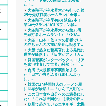
く・・・ド軍の6連敗に全米騒然！
←「...
撮
大谷翔平が今永昇太から打った第
25号先頭打者ホームランに全米...
大谷翔平が今季初の1試合2本！
第26号2ランにMLBファン騒...
れ
大谷翔平が今永昇太から第25号
先頭打者ホームラン！←「GOA...
大谷・山本・佐々木の影響でLA
Y
の赤ちゃんの名前に変化は起きて...
大阪で起きた警察官による発砲に
世界が騒然！←「日本がアメリカ...
韓国警察がスターバックスコリア
を家宅捜査して世界が騒然！←「...
台湾で大規模軍事演習始まる
←「日本が巻き込まれませんよう
タ
に」...
韓国の24時間無人のラーメン屋
に世界が騒然！←「なんて文明的...
この日本食を自分へのご褒美にし
た←「これは天国か」（海外の反...
欧州で起きているエネルギー危機