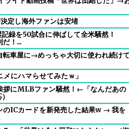
ハイライト動画投稿「世界は団結した」→
.
が決定し海外ファンは安堵
記録を50試合に伸ばして全米騒然！
！...
自転車屋に→めっちゃ大切に使われ続け
ニメにハマらせてみたｗ」
挨拶にMLBファン騒然！←「なんだあの
応）
のICカードを新発売した結果w → 我を
.