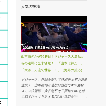
海
人気の投稿
な
マ
山本由伸がWS3勝目！ドジャース大逆転か
らの連覇に全米騒然！←「山本は神だ！」
「大谷二刀流で世界一！」（海外の反応）
ドジャース、死闘を制して球団史上初の連覇
達成！ 山本由伸が連投好救援でWS3勝目
スミス決勝弾 大谷翔平は三回途中KOも総
力戦でひっくり返す 11/2(日) 13:17配信「ワ
が
ールドシリーズ・第7戦、ブルージェイズ