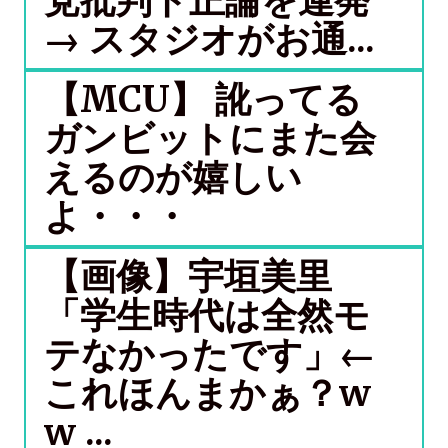
党批判ド正論を連発
→ スタジオがお通...
【MCU】 訛ってる
ガンビットにまた会
えるのが嬉しい
よ・・・
【画像】宇垣美里
「学生時代は全然モ
テなかったです」←
これほんまかぁ？w
w ...