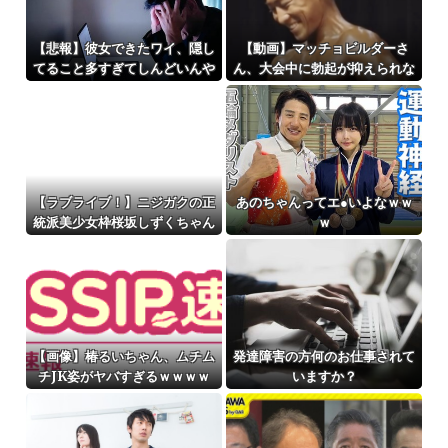
【悲報】彼女できたワイ、隠し
【動画】マッチョビルダーさ
てること多すぎてしんどいんや
ん、大会中に勃起が抑えられな
が
くなってしまう
【ラブライブ！】ニジガクの正
あのちゃんってエ●いよなｗｗ
統派美少女枠桜坂しずくちゃん
ｗ
スレ
【画像】椿るいちゃん、ムチム
発達障害の方何のお仕事されて
チJK姿がヤバすぎるｗｗｗｗ
いますか？