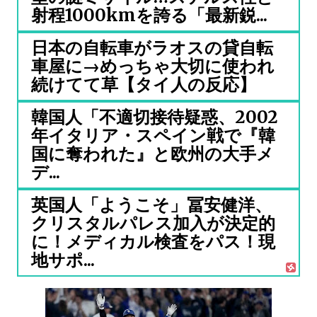
射程1000kmを誇る「最新鋭...
日本の自転車がラオスの貸自転
車屋に→めっちゃ大切に使われ
続けてて草【タイ人の反応】
韓国人「不適切接待疑惑、2002
年イタリア・スペイン戦で『韓
国に奪われた』と欧州の大手メ
デ...
英国人「ようこそ」冨安健洋、
クリスタルパレス加入が決定的
に！メディカル検査をパス！現
地サポ...