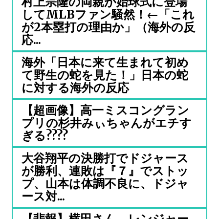
村上宗隆の両親が始球式に登場
してMLBファン騒然！←「これ
が2本塁打の理由か」（海外の反
応...
海外「日本に来て生まれて初め
て野生の蛇を見た！」日本の蛇
に対する海外の反応
【超画像】高一ミスコングラン
プリの杉井みぃちゃんがエチす
ぎる????
大谷翔平の決勝打でドジャース
が勝利、連敗は『７』でストッ
プ、山本は体調不良に、ドジャ
ース対...
【悲報】横田さん、レンジャー