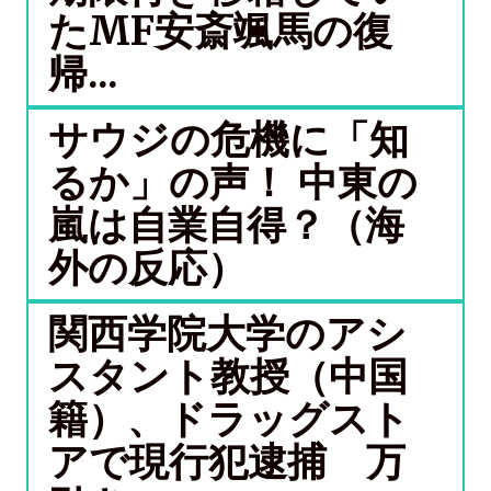
たMF安斎颯馬の復
帰...
サウジの危機に「知
るか」の声！ 中東の
嵐は自業自得？（海
外の反応）
関西学院大学のアシ
スタント教授（中国
籍）、ドラッグスト
アで現行犯逮捕 万