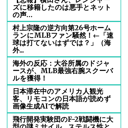
ズに移籍したのは悪手とネット
の声…
村上宗隆の逆方向第26号ホーム
ランにMLBファン騒然！←「速
球は打てないはずでは？」（海
外...
海外の反応：大谷所属のドジャ
ースが、MLB最強右腕スクーバ
ルを獲得！
日本滞在中のアメリカ人観光
客、リモコンの日本語が読めず
画像生成AIで解読
飛行開発実験団のF-2戦闘機に大
型の謎ミサイル…ステルス性と