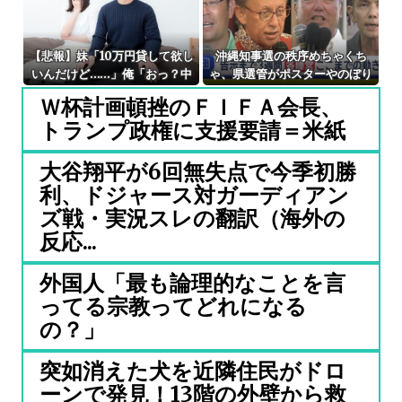
【悲報】妹「10万円貸して欲し
沖縄知事選の秩序めちゃくち
いんだけど……」俺「おっ？中
ゃ、県選管がポスターやのぼり
絶費か？(笑)」妹「………そ
旗367件に撤去命令「公選法違
Ｗ杯計画頓挫のＦＩＦＡ会長、
う」俺「」⇒結果！！！
反と判断」
トランプ政権に支援要請＝米紙
大谷翔平が6回無失点で今季初勝
利、ドジャース対ガーディアン
ズ戦・実況スレの翻訳（海外の
反応...
外国人「最も論理的なことを言
ってる宗教ってどれになる
の？」
突如消えた犬を近隣住民がドロ
ーンで発見！13階の外壁から救