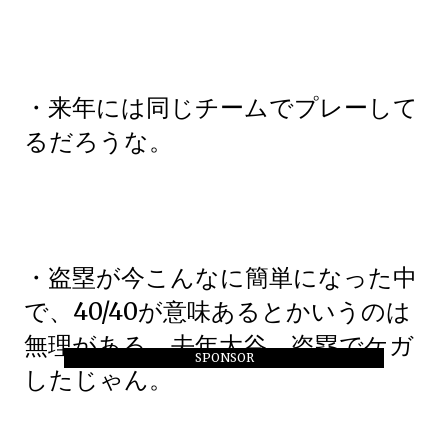
・来年には同じチームでプレーして
るだろうな。
・盗塁が今こんなに簡単になった中
で、40/40が意味あるとかいうのは
無理がある。去年大谷、盗塁でケガ
SPONSOR
したじゃん。