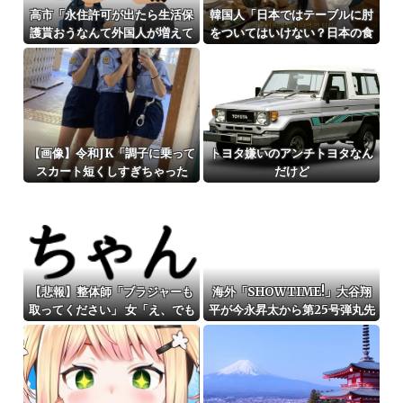
高市「永住許可が出たら生活保
韓国人「日本ではテーブルに肘
護貰おうなんて外国人が増えて
をついてはいけない？日本の食
は困る。日本人以上の水準のみ
事マナーが想像以上に厳格すぎ
許可」
て韓国人が衝撃！」→「これが
日本の食事マナーか？‥」
【画像】令和JK「調子に乗って
トヨタ嫌いのアンチトヨタなん
スカート短くしすぎちゃった
だけど
ｗ」ﾊﾟｼｬｯ
【悲報】整体師「ブラジャーも
海外「SHOWTIME!」大谷翔
取ってください」 女「え、でも
平が今永昇太から第25号弾丸先
見えちゃう…」wwww
頭打者ホームラン！（海外の反
応）