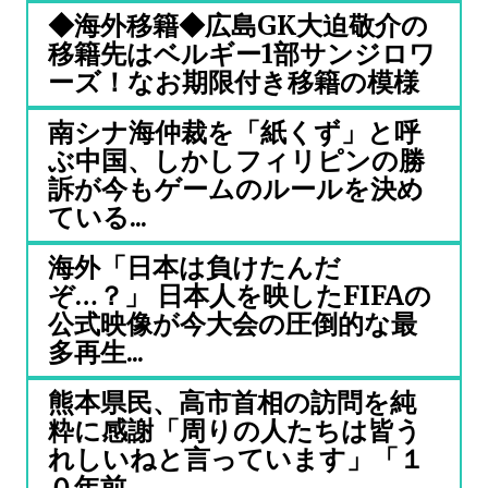
◆海外移籍◆広島GK大迫敬介の
移籍先はベルギー1部サンジロワ
ーズ！なお期限付き移籍の模様
南シナ海仲裁を「紙くず」と呼
ぶ中国、しかしフィリピンの勝
訴が今もゲームのルールを決め
ている...
海外「日本は負けたんだ
ぞ…？」 日本人を映したFIFAの
公式映像が今大会の圧倒的な最
多再生...
熊本県民、高市首相の訪問を純
粋に感謝「周りの人たちは皆う
れしいねと言っています」「１
０年前...