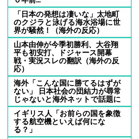
「日本の発想は凄いな」太地町
のクジラと泳げる海水浴場に世
界が騒然！（海外の反応）
山本由伸が今季初勝利、大谷翔
平も初安打、ドジャース開幕
戦・実況スレの翻訳（海外の反
応）
海外「こんな国に勝てるはずが
ない」 日本社会の団結力が尋常
じゃないと海外ネットで話題に
イギリス人「お前らの国を象徴
する航空機といえば何にな
る？」