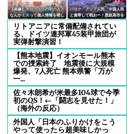
【画像】ホロライブの中の人、
パヨク「アジア人民、中国人民
なんかミスって個人情報を晒し
と連帯して戦おー！悪政高市を
まくってしまうｗｗｗｗｗｗ
打倒するぞー！」
リトアニアに常備配備されてい
る、ドイツ連邦軍45装甲旅団が
実弾射撃演習！
【熊本地震】イオンモール熊本
での捜索終了 地震後に大規模
爆発、7人死亡 熊本県警「万が
一...
佐々木朗希が米最多104球で今季
初のQS！←「闘志を見せた！」
（海外の反応）
外国人「日本のふりかけをこう
やって使ったら超美味しかっ