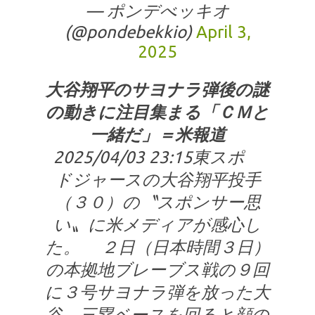
— ポンデべッキオ
(@pondebekkio)
April 3,
2025
大谷翔平のサヨナラ弾後の謎
の動きに注目集まる「ＣＭと
一緒だ」＝米報道
2025/04/03 23:15東スポ
ドジャースの大谷翔平投手
（３０）の〝スポンサー思
い〟に米メディアが感心し
た。 ２日（日本時間３日）
の本拠地ブレーブス戦の９回
に３号サヨナラ弾を放った大
谷。三塁ベースを回ると顔の