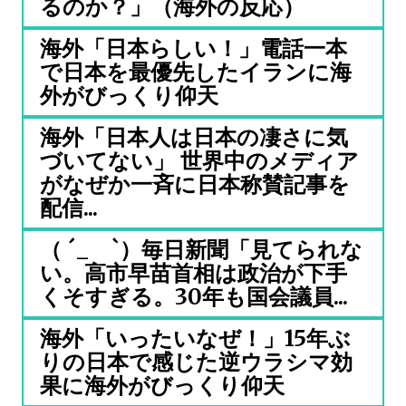
るのか？」（海外の反応）
海外「日本らしい！」電話一本
で日本を最優先したイランに海
外がびっくり仰天
海外「日本人は日本の凄さに気
づいてない」 世界中のメディア
がなぜか一斉に日本称賛記事を
配信...
（ ´_ゝ`）毎日新聞「見てられな
い。高市早苗首相は政治が下手
くそすぎる。30年も国会議員...
海外「いったいなぜ！」15年ぶ
りの日本で感じた逆ウラシマ効
果に海外がびっくり仰天