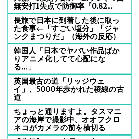
無安打1失点で防御率『0.82...
長旅で日本に到着した後に取っ
た食事←「すごい塩分」「ジャ
ンクまつりだ」（海外の反応）
韓国人「日本でヤバい作品ばか
りアニメ化してて心配にな
る…」
英国最古の道「リッジウェ
イ」、5000年歩かれた稜線の古
道
ちょっと通りますよ。タスマニ
アの海岸で撮影中、オオフクロ
ネコがカメラの前を横切る