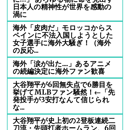
日本人の精神性が世界を感動の
渦に
海外「皮肉だ」モロッコからス
ペインに不法入国しようとした
女子選手に海外大騒ぎ！（海外
の反応...
海外「涙が出た....」あるアニメ
の続編決定に海外ファン歓喜
大谷翔平が6回無失点で6勝目を
挙げてMLBファン騒然！←「先
発投手が3安打なんて信じられ
な...
大谷翔平が史上初の2登板連続二
刀流・先頭打者ホームラン、6回