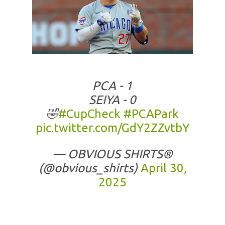
PCA - 1
SEIYA - 0
🤣
#CupCheck
#PCAPark
pic.twitter.com/GdY2ZZvtbY
— OBVIOUS SHIRTS®
(@obvious_shirts)
April 30,
2025