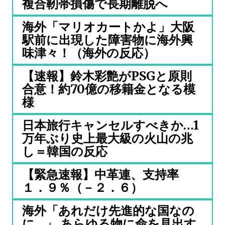
複合靭帯損傷で長期離脱へ
海外「マリオカートかよ」大阪
駅前に出現した障害物に海外興
味津々！（海外の反応）
【速報】鈴木彩艶がPSGと原則
合意！約70億の移籍金となる模
様
日本旅行キャンセルすべきか…1
万年ぶり史上最大級の火山の兆
し＝韓国の反応
【緊急速報】中革連、支持率
１．９％（－２．６）
海外「あれだけ先進的な国なの
に…」 あらゆる物に命を見出す