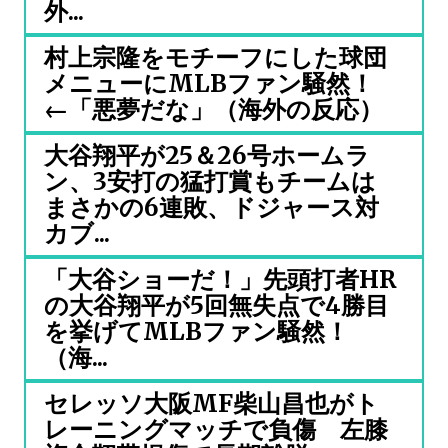
外...
村上宗隆をモチーフにした球団
メニューにMLBファン騒然！
←「悪夢だな」（海外の反応）
大谷翔平が25＆26号ホームラ
ン、3安打の猛打賞もチームは
まさかの6連敗、ドジャース対
カブ...
「大谷ショーだ！」先頭打者HR
の大谷翔平が5回無失点で4勝目
を挙げてMLBファン騒然！
（海...
セレッソ大阪MF柴山昌也がト
レーニングマッチで負傷 左膝