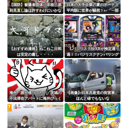
【国防】被爆者団体「非核三原
日本の大手企業の夏のボーナス
則見直し論は許すわけにいかな
平均額に世界が騒然！←「一部
い」 ネット「議論すらするなと
のエリートの話でしょ？」（海
言うのは民主主義的ではない」
外の反応）
【おすすめ漫画】ねこねこ日和
LバジリスクⅣ XBが検定通
は安定の癒し・・・・
過！！バジリスクナンバリング
タイトルが来るぞ～～！！！！
海外「誰が借りてた？」茨城の
【画像】日本共産党の街宣車、
不法滞在アパートに海外びっく
ほんと碌でもないな
り仰天！（海外の反応）