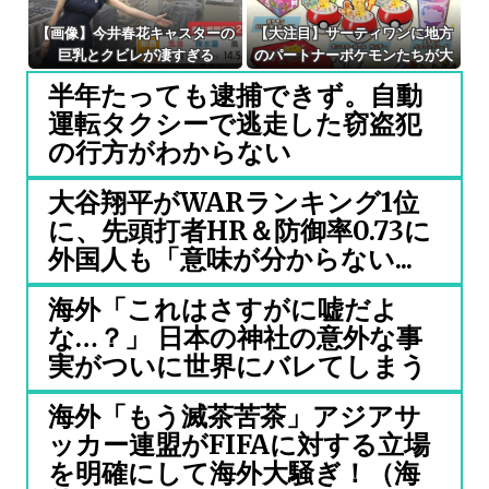
【画像】今井春花キャスターの
【大注目】サーティワンに地方
巨乳とクビレが凄すぎる
のパートナーポケモンたちが大
集合！新作フレーバーやモンス
半年たっても逮捕できず。自動
ターボール型の商品など見どこ
運転タクシーで逃走した窃盗犯
ろ満載の“31ポケ夏！”キャンペ
ーンが8月1日より堂々開催！
の行方がわからない
大谷翔平がWARランキング1位
に、先頭打者HR＆防御率0.73に
外国人も「意味が分からない...
海外「これはさすがに嘘だよ
な…？」 日本の神社の意外な事
実がついに世界にバレてしまう
海外「もう滅茶苦茶」アジアサ
ッカー連盟がFIFAに対する立場
を明確にして海外大騒ぎ！（海