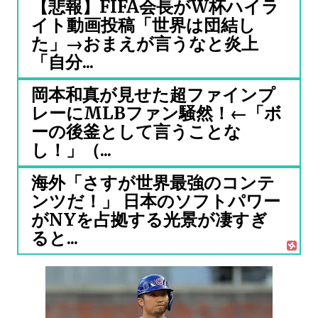
【悲報】FIFA会長がW杯ハイラ
イト動画投稿「世界は団結し
た」→おまえが言うなと炎上
「自分...
岡本和真が見せた超ファインプ
レーにMLBファン騒然！←「ボ
ーの後釜として言うことな
し！」（...
海外「さすが世界最強のコンテ
ンツだ！」 日本のソフトパワー
がNYを占拠する光景が凄すぎ
ると...