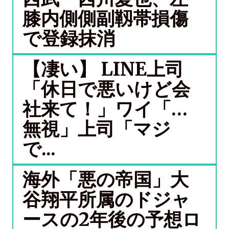
膝内側側副靱帯損傷
で登録抹消
【凄い】 LINE上司
「休日で悪いけど会
社来て！」ワイ「…
無視」上司「マジ
で...
海外「悪の帝国」大
谷翔平所属のドジャ
ースの2年後の予想ロ