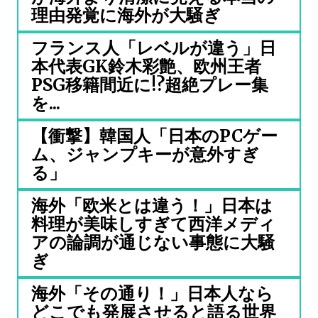
理由発覚に海外が大騒ぎ
フランス人「レベルが違う」日
本代表GK鈴木彩艶、欧州王者
PSG移籍間近に!?超絶プレー集
を...
【衝撃】韓国人「日本のPCゲー
ム、ジャンプキーが意外すぎ
る」
海外「欧米とは違う！」日本は
料理が美味しすぎて西洋メディ
アの論調が通じない事態に大騒
ぎ
海外「その通り！」日本人なら
どこでも発展させると語る世界