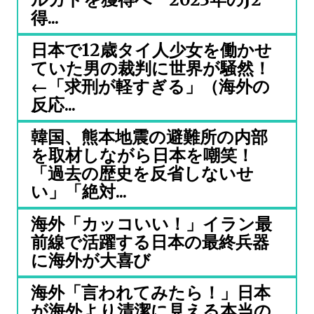
得...
日本で12歳タイ人少女を働かせ
ていた男の裁判に世界が騒然！
←「求刑が軽すぎる」（海外の
反応...
韓国、熊本地震の避難所の内部
を取材しながら日本を嘲笑！
「過去の歴史を反省しないせ
い」「絶対...
海外「カッコいい！」イラン最
前線で活躍する日本の最終兵器
に海外が大喜び
海外「言われてみたら！」日本
が海外より清潔に見える本当の