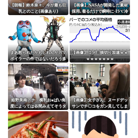
【朗報】鈴木奈々、今が最も巨
【画像】NASAが開発した素材
乳とのこと(画像あり)
採用､着るだけで瞬時に-15℃冷
却する冷感ポンチョ3980円！
まあ怒られたかもしれんがガマ
【画像】コメ 損切り加速ｗｗ
ボイラーの件ではないだろう多
ｗｗｗｗｗｗｗ
分
姫野美南アナ、横乳お●ぱい角
【画像】女子さん、ヌードデッ
度によっては谷間みえてそうタ
サンでチ〇コをガン見してしま
マラン
うｗｗｗwｗｗｗｗｗｗｗｗ