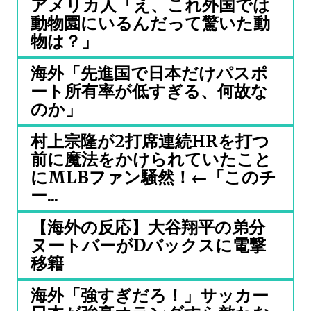
アメリカ人「え、これ外国では
動物園にいるんだって驚いた動
物は？」
海外「先進国で日本だけパスポ
ート所有率が低すぎる、何故な
のか」
村上宗隆が2打席連続HRを打つ
前に魔法をかけられていたこと
にMLBファン騒然！←「このチ
ー...
【海外の反応】大谷翔平の弟分
ヌートバーがDバックスに電撃
移籍
海外「強すぎだろ！」サッカー