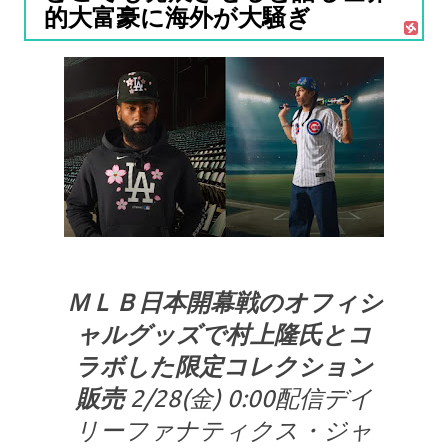
的大富豪に海外が大騒ぎ
ＭＬＢ日本開幕戦のオフィシ
ャルグッズで村上隆氏とコ
ラボした限定コレクション
販売
2/28(金) 0:00配信デイ
リーファナティクス・ジャ