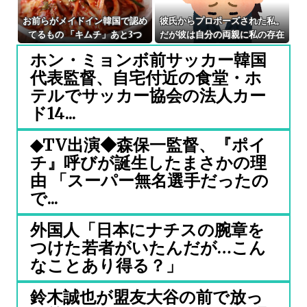
お前らがメイドイン韓国で認め
彼氏からプロポーズされた私。
てるもの 「キムチ」あと3つ
だが彼は自分の両親に私の存在
は？
を一度も報告してなかった
ホン・ミョンボ前サッカー韓国
代表監督、自宅付近の食堂・ホ
テルでサッカー協会の法人カー
ド14...
◆TV出演◆森保一監督、『ポイ
チ』呼びが誕生したまさかの理
由 「スーパー無名選手だったの
で...
外国人「日本にナチスの腕章を
つけた若者がいたんだが…こん
なことあり得る？」
鈴木誠也が盟友大谷の前で放っ