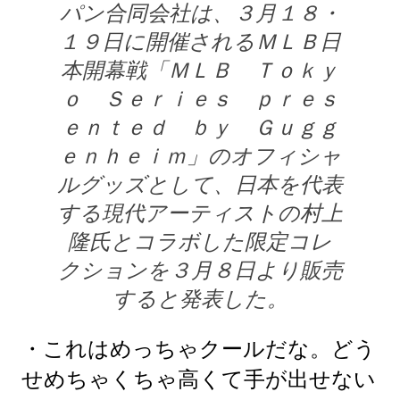
パン合同会社は、３月１８・
１９日に開催されるＭＬＢ日
本開幕戦「ＭＬＢ Ｔｏｋｙ
ｏ Ｓｅｒｉｅｓ ｐｒｅｓ
ｅｎｔｅｄ ｂｙ Ｇｕｇｇ
ｅｎｈｅｉｍ」のオフィシャ
ルグッズとして、日本を代表
する現代アーティストの村上
隆氏とコラボした限定コレ
クションを３月８日より販売
すると発表した。
・これはめっちゃクールだな。どう
せめちゃくちゃ高くて手が出せない