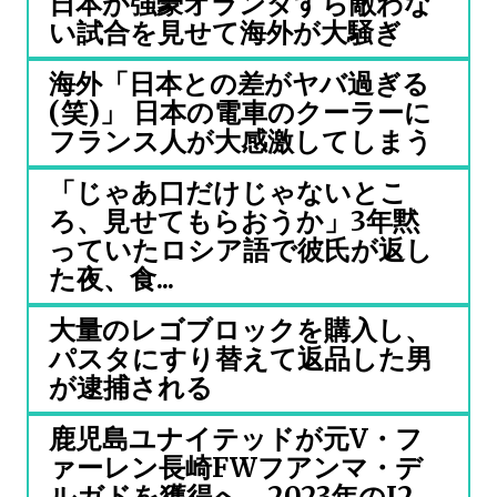
日本が強豪オランダすら敵わな
い試合を見せて海外が大騒ぎ
海外「日本との差がヤバ過ぎる
(笑)」 日本の電車のクーラーに
フランス人が大感激してしまう
「じゃあ口だけじゃないとこ
ろ、見せてもらおうか」3年黙
っていたロシア語で彼氏が返し
た夜、食...
大量のレゴブロックを購入し、
パスタにすり替えて返品した男
が逮捕される
鹿児島ユナイテッドが元V・フ
ァーレン長崎FWフアンマ・デ
ルガドを獲得へ 2023年のJ2